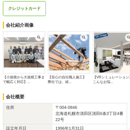
なら幸いです。
クレジットカード
今後もお住まいに関するお困りごとやご相談がございましたら、ど
うぞお気軽に
お声がけください。
会社紹介画像
引き続き、よろしくお願い申し上げます。
建物のタイプ
： 戸建住宅
リフォーム箇所
：
トイレ
、
洗面所・脱衣所
価格
： 1,440,000円
施工地
：
北海道
札幌市
築年数
： 21〜25年
工事完了日
： 2026年5月30日
【小規模から大規模工事ま
【安心の自社職人施工】
【VRシミュレーション
で幅広く対応】...
弊社では、経...
こんなお悩...
会社概要
4
住所
〒004-0846
北海道札幌市清田区清田6条3丁目4番
工期は短めだったはありがたったです。
22号
ただその分人の出入りが多かった気がすします。
設立年月日
1996年1月31日