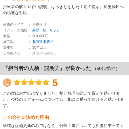
担当者の解りやすい説明、はっきりとした工期の提示。変更箇所へ
の迅速な対応。
建物のタイプ
： 戸建住宅
リフォーム箇所
：
外壁
、
窓・サッシ
価格
： 304,000円
施工地
：
北海道
札幌市
築年数
： 30年以上
工事完了日
： 2026年6月22日
『担当者の人柄・説明力』が良かった
（50代/男性）
5
この度はお世話になりました。割と無理も聞いて貰えて助かりまし
た。今後のリフォームについても、相談に乗って頂けると助かりま
す。
この会社に決めた理由
単純な設備更新のみではなく、付帯工事についても相談に乗ってく