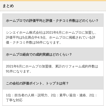
時に営業の方のみならずさらに詳しそうな方が一緒にいらっしゃっ
まとめ
て、アドバイスいただけたこと（リフォームする必要が無い箇所に
ついて無理に勧めず、必要がないと言ってくれたところ。営業には
向かないかもと思いましたが、逆に信用できると思いました）。
ホームプロでの評価平均と評価・クチコミ件数はどのくらい？
リフォーム会社からの返答
シンエイホーム株式会社は2021年6月にホームプロに加盟し、
この度は、弊社にリフォーム工事をご依頼いただきまして、誠にあ
評価平均は5点満点中4.9点、ホームプロに掲載されている評
りがとうございました。
価・クチコミ件数は56件になります。
リフォーム後のメンテナンスや設備交換の際のご相談等、お困り事
ありましたらいつでもご相談ください。
ホームプロ経由での成約実績はどのくらい？
引き続き、宜しくお願いいたします。
建物のタイプ
： マンション
2021年6月にホームプロ加盟後、累計のリフォーム成約件数は
リフォーム箇所
：
トイレ
、
和室
、
窓・サッシ
91件になります。
価格
： 986,800円
施工地
：
北海道
札幌市
この会社の評価ポイント、トップ３は何？
築年数
： 30年以上
工事完了日
： 2025年11月8日
1位：担当者の人柄・説明力、2位：素早い返信・連絡、2位：
丁寧な対応
『満足のいく仕上がり』が良かった
（40代/男性）