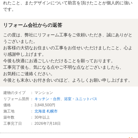
れたこと、またデザインについて助言を頂けたことが個人的に強い
です。
リフォーム会社からの返答
この度は、弊社にリフォーム工事をご依頼いただき、誠にありがと
うございました。
お客様の大切なお住まいの工事をお任せいただけましたこと、心よ
り感謝申し上げます。
今後も快適にお過ごしいただけることを願っております。
工事完了後も、気になる点やご不明な点などございましたら、
お気軽にご連絡ください。
今後とも末永いお付き合いのほど、よろしくお願い申し上げます。
建物のタイプ
： マンション
リフォーム箇所
：
キッチン・台所
、
浴室・ユニットバス
価格
： 3,848,500円
施工地
：
北海道
札幌市
築年数
： 30年以上
工事完了日
： 2026年7月18日