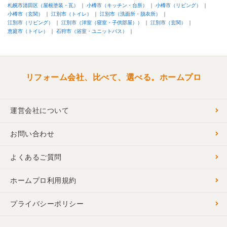
トイレの早めの交換が、お盆時期が挟まり、さらに要望変更もあっ
札幌市清田区（屋根塗装・瓦）
小樽市（キッチン・台所）
小樽市（リビング）
て、想定より遅くなってしまいましたが、結果、楽しくリフォーム
小樽市（玄関）
江別市（トイレ）
江別市（洗面所・脱衣所）
（床材やクロス選び）する時間もできて良い経験になりました。
江別市（リビング）
江別市（洋室（寝室・子供部屋））
江別市（玄関）
恵庭市（トイレ）
石狩市（浴室・ユニットバス）
あとから補助金申請の手間が増えたことにも、笑顔で対応してくれ
て良かったです。
古い家でやり難い所もあったと思いますが、工事は予定時間内で完
リフォーム会社、比べて、選べる。ホームプロ
了し、床材の敷き方の細かい注文にも対応してもらえ、満足しまし
た。
運営会社について
また何かあれば、お願いしたいと思います。
お問い合わせ
この会社に決めた理由
故障したトイレ本体の交換だけのつもりだったので、小さな仕事だ
よくあるご質問
ったとは思いますが、見積もりで現地調査に来ていただいた時の対
応が良く、いろいろと相談しやすかったことが好印象でした。
ホームプロ利用規約
見積書の表記では、不明点があったものの、問合せにはすぐ回答し
てもらえたので問題ありませんでした。
プライバシーポリシー
また、こちらの要望変更をメールで何度かやり取りすることになり
ましたが、毎回、丁寧に回答してくれたことで、こちらにお願いし