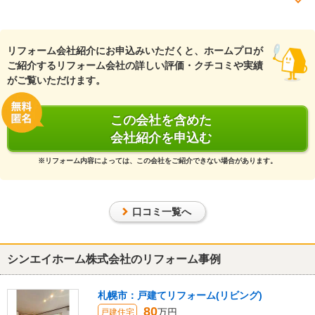
『素早い返信・連絡』が良かった
（40代/男性）
リフォーム会社紹介にお申込みいただくと、ホームプロが
5
ご紹介するリフォーム会社の詳しい評価・クチコミや実績
がご覧いただけます。
今回のリフォームは家全体でも水回りでもなく、部屋の改装でし
た。見積もり依頼から、完成まで困った事は一切無かったです。親
切で丁寧な対応でした。話し合いから日数が経ち、少し忘れてしま
この会社を含めた
った事を質問しても、的確な返信が早く来ます。見積もりも項目毎
会社紹介を申込む
に細かく、その内容について質問しても、嫌な顔せず教えてくれま
すし、壁紙選びも、まるで自分の部屋の壁紙を選ぶかのように色々
※リフォーム内容によっては、この会社をご紹介できない場合があります。
アドバイスしていただけました。
リフォームは初めてでしたが何も困ることはありませんでした。初
めてにこちらの会社を選べて良かったです。
口コミ一覧へ
ありがとうございました！
この会社に決めた理由
シンエイホーム株式会社のリフォーム事例
数社に部屋を見ていただいて、見積もりを依頼しましたが、1番早く
見積もり内容が届きました。リフォーム後の3Dイメージ付きで凄く
札幌市：戸建てリフォーム(リビング)
驚きました。他社の見積もり内容と比べて少し値は上でしたが、見
80
積もり内容から契約までの流れで信頼・安心できると思い、納得の
万円
戸建住宅