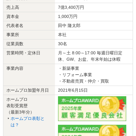
この会社に決めた理由
売上高
7億3,400万円
担当の方の人柄と価格で決めました。
資本金
1,000万円
本来の浴室とプラスで気になる電気関係とキッチン水栓も合わせて
良心価格で対応いただけた点も大きなポイントとなりました。
代表者名
田中 隆太郎
事業所
本社
リフォーム会社からの返答
従業員数
30名
この度は、数ある業者の中から弊社に工事ご依頼いただき、誠に有
営業時間・定休日
月～土 8:00～17:00 毎週日曜日定
難うございました。
休、GW、お盆、年末年始は休暇
今回はメーカーの水はけが良く、カビの発生を抑える製品を選定さ
事業内容
・新築事業
れ、今後はお掃除のしやすいお風呂になったのではないかと存じま
・リフォーム事業
す。
・不動産売買・仲介・買取
また追加でご依頼いただきました照明器具に関しましては納品遅れ
によりご迷惑をお掛けしておりましたが、ご理解いただき感謝申し
ホームプロ加盟年月日
2021年6月15日
上げます。
ホームプロ
表彰受賞歴
この度の工事では、お立ち合い等ご家族様にもご協力いただき、あ
（最新3年分）
りがとうございました。
ホームプロ表彰と
は？
建物のタイプ
： 戸建住宅
リフォーム箇所
：
浴室・ユニットバス
、その他