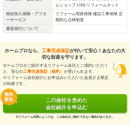
ムショップ LIXILリフォームネット
その他のお困り事等がございましたら、
いつでもお気軽にお声掛けください。
独自加入保険・アフタ
リフォーム瑕疵保険 建設工事保険 定
今後とも、何卒宜しくお願い申し上げます。
ーサービス
期的な点検制度
書面発行について
建物のタイプ
： 戸建住宅
リフォーム箇所
：
浴室・ユニットバス
価格
： 1,343,000円
施工地
：
北海道
石狩市
ホームプロなら、
工事完成保証
が付いて安心！あなたの大
築年数
： 21〜25年
切な財産を守ります。
工事完了日
： 2026年3月14日
ホームプロがご紹介するリフォーム会社とご成約いただく
と、安心の
工事完成保証（無料）
が受けられます。
『担当者の人柄・説明力』が良かった
（50代/女性）
※リフォーム会社紹介にお申込みいただいた会員さま限定
の特典です。
4
何度もお見積もりいただき、また遅い時間にも対応していただきあ
この会社を含めた
りがとうございました。またよろしくお願いいたします。
会社紹介を申込む
この会社に決めた理由
※リフォーム内容によっては、この会社をご紹介できない場合があります。
口コミの高さ。担当者の人柄。価格。見積り前に部屋を確認に来た