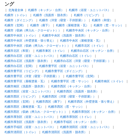
このたびは、弊社にリフォーム工事をご依頼いただきまして、
ング
ありがとうございました。
北海道全体
札幌市（キッチン・台所）
札幌市（浴室・ユニットバス）
お忙しい中、何度もお打合せやショールームにお付き合い
札幌市（トイレ）
札幌市（洗面所・脱衣所）
札幌市（リビング）
いただきました事、完成イメージ詳細を丁寧に手書きして
札幌市（ダイニング）
札幌市（洋室（寝室・子供部屋））
札幌市（和室）
お伝えいただきました事が、お客さまの理想通りの空間の
札幌市（玄関）
札幌市（廊下）
札幌市（屋根塗装・瓦）
札幌市（窓・サッシ）
札幌市（収納（押入れ・クローゼット））
札幌市中央区（キッチン・台所）
実現に繋がったことと存じます。
札幌市中央区（トイレ）
札幌市中央区（洗面所・脱衣所）
今後とも永いお付き合いをさせていただければと思っております。
札幌市中央区（外壁塗装・張り替え）
札幌市中央区（屋根塗装・瓦）
またお困りごと等ございましたら、お気軽にご相談ください。
札幌市中央区（収納（押入れ・クローゼット））
札幌市北区（トイレ）
この度はありがとうございました。
札幌市北区（和室）
札幌市東区（トイレ）
札幌市白石区（キッチン・台所）
札幌市白石区（浴室・ユニットバス）
札幌市白石区（トイレ）
札幌市白石区（洗面所・脱衣所）
札幌市白石区（洋室（寝室・子供部屋））
建物のタイプ
： 戸建住宅
札幌市白石区（玄関）
札幌市豊平区（浴室・ユニットバス）
リフォーム箇所
：
リビング
、
洋室
札幌市豊平区（リビング）
札幌市豊平区（ダイニング）
価格
： 800,000円
札幌市豊平区（洋室（寝室・子供部屋））
札幌市豊平区（玄関）
施工地
：
北海道
札幌市
札幌市豊平区（屋根塗装・瓦）
札幌市豊平区（窓・サッシ）
札幌市南区（トイレ）
札幌市南区（洗面所・脱衣所）
札幌市西区（キッチン・台所）
築年数
： 1〜5年
札幌市西区（浴室・ユニットバス）
札幌市西区（洗面所・脱衣所）
工事完了日
： 2025年6月27日
札幌市西区（リビング）
札幌市西区（洋室（寝室・子供部屋））
札幌市西区（玄関）
札幌市西区（廊下）
札幌市西区（外壁塗装・張り替え）
札幌市西区（屋根塗装・瓦）
札幌市西区（窓・サッシ）
『丁寧な対応』が良かった
（50代/女性）
札幌市西区（収納（押入れ・クローゼット））
札幌市厚別区（キッチン・台所）
札幌市厚別区（浴室・ユニットバス）
札幌市厚別区（トイレ）
5
札幌市厚別区（洗面所・脱衣所）
札幌市手稲区（キッチン・台所）
札幌市手稲区（浴室・ユニットバス）
札幌市清田区（浴室・ユニットバス）
札幌市清田区（トイレ）
札幌市清田区（洗面所・脱衣所）