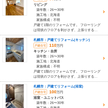
いく金額を提示してくれましたので契約に至りました。
リビング
築年数：26〜30年
施工地：北海道
リフォーム会社からの返答
家族構成：不明
このたびは、数あるリフォーム会社の中から弊社をお選びいただ
戸建て1階のリフォームです。 フローリング
き、誠にありがとうございました。
は現状のフロアを剥がさず、上張りするこ
初めてのリフォームと伺っておりましたので、お客様にできる限り
とでゴミ処理費用をコストダウンしていま
快適にお過ごしいただけるよう、
札幌市：戸建てリフォーム(キッチン)
す。 床 Panasonic ウスイータ キッチ
心を込めてご提案させていただきました。
110
ン LIXIL シエラS ユニットバス LIXIL
万円
戸建住宅
今回のリフォームが、お客様のより快適な暮らしのお役に立てまし
リノビオV
キッチン・台所
たら幸いです。
築年数：26〜30年
今後も住まいに関するお困りごとやご相談がございましたら、どう
施工地：北海道
ぞお気軽にお声がけください。
家族構成：不明
このたびは、誠にありがとうございました。
戸建て1階のリフォームです。 フローリング
は現状のフロアを剥がさず、上張りするこ
建物のタイプ
： マンション
とでゴミ処理費用をコストダウンしていま
リフォーム箇所
：
洋室
、
玄関
、
窓・サッシ
、
収納
札幌市：戸建てリフォーム(浴室)
す。 床 Panasonic ウスイータ キッチ
価格
： 1,250,000円
100
ン LIXIL シエラS ユニットバス LIXIL
万円
戸建住宅
施工地
：
北海道
札幌市
リノビオV
浴室・ユニットバス
築年数
： 30年以上
築年数：26〜30年
工事完了日
： 2026年6月10日
施工地：北海道