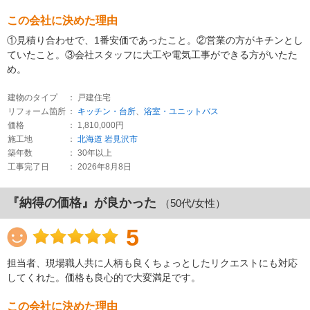
この会社に決めた理由
①見積り合わせで、1番安価であったこと。②営業の方がキチンとし
ていたこと。③会社スタッフに大工や電気工事ができる方がいたた
め。
建物のタイプ
： 戸建住宅
リフォーム箇所
：
キッチン・台所
、
浴室・ユニットバス
価格
： 1,810,000円
施工地
：
北海道
岩見沢市
築年数
： 30年以上
工事完了日
： 2026年8月8日
『納得の価格』が良かった
（50代/女性）
5
担当者、現場職人共に人柄も良くちょっとしたリクエストにも対応
してくれた。価格も良心的で大変満足です。
この会社に決めた理由