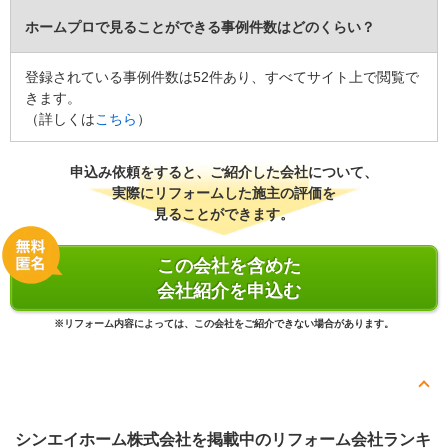
5
ホームプロで見ることができる事例件数はどのくらい？
いくつかの候補の中から、最終的に貴社を選んだのは、素晴らしい
登録されている事例件数は52件あり、すべてサイト上で閲覧で
仕上がりの実績を拝見したからです。丁寧な説明と、こちらの要望
きます。
をしっかりと聞き入れてくれる姿勢にも感銘を受けました。見積も
（詳しくは
こちら
）
りの内訳が明確で、安心してお任せできると感じました。そして、
担当者の対応が終始親切で、細やかな気遣いも嬉しかったです。こ
れらの理由から、貴社こそが理想のリフォームを実現してくれると
申込み依頼をすると、ご紹介した会社について、
確信いたしました。
実際にリフォームした施主の評価を
見ることができます。
この会社に決めた理由
おかげさまで、リビングのリフォームが大成功し、大変満足してお
この会社を含めた
ります。丁寧なヒアリングと綿密な打ち合わせのおかげで、理想通
会社紹介を申込む
りの空間が実現できました。職人さんたちの技術力も素晴らしく、
細部まで美しい仕上がりに感動しました。こちらの要望に柔軟に対
※リフォーム内容によっては、この会社をご紹介できない場合があります。
応していただき、本当に感謝しております。今後も何かあれば、ぜ
ひお願いしたいと思える素晴らしい会社でした。
リフォーム会社からの返答
シンエイホーム株式会社を掲載中のリフォーム会社ランキ