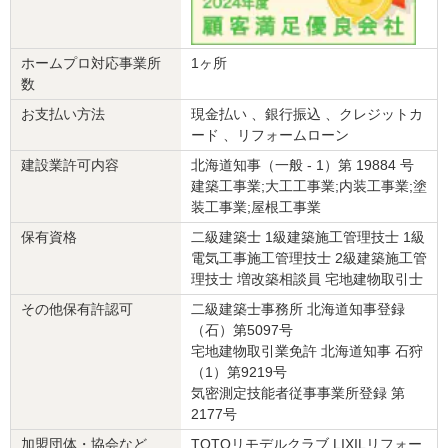
価格
： 1,690,000円
施工地
：
北海道
札幌市
築年数
： 21〜25年
ホームプロ対応事業所
1ヶ所
工事完了日
： 2026年4月18日
数
お支払い方法
現金払い 、銀行振込 、クレジットカ
『満足のいく仕上がり』が良かった
（60代/男性）
ード 、リフォームローン
4
建設業許可内容
北海道知事（一般 - 1）第 19884 号
建築工事業;大工工事業;内装工事業;塗
装工事業;屋根工事業
こちらからの細かな質問や要望にも対応していただいた
保有資格
二級建築士 1級建築施工管理技士 1級
この会社に決めた理由
電気工事施工管理技士 2級建築施工管
対応が迅速で、早め早めに処理していただいた
理技士 増改築相談員 宅地建物取引士
その他保有許認可
二級建築士事務所 北海道知事登録
リフォーム会社からの返答
（石）第5097号
宅地建物取引業免許 北海道知事 石狩
この度は弊社にリフォーム工事をご依頼いただき、誠にありがとう
（1）第9219号
ございました。
気密測定技能者従事事業所登録 第
数多あるリフォーム会社の中から弊社をお選びいただき、
2177号
重ね重ね厚く御礼を申し上げます。
加盟団体・協会など
TOTOリモデルクラブ LIXILリフォー
今後のメンテナンスや、