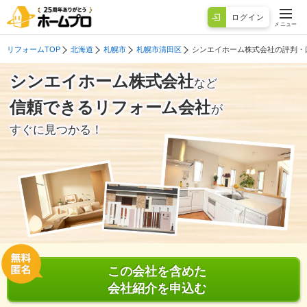
ログイン
メニュー
リフォームTOP
北海道
札幌市
札幌市清田区
シンエイホーム株式会社の評判・
シンエイホーム株式会社
など
信頼できるリフォーム会社
が
すぐに見つかる！
この会社を含めた
会社紹介を申込む