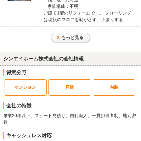
家族構成：不明
『担当者の人柄・説明力』が良かった
（50代/女性）
戸建て1階のリフォームです。 フローリング
は現状のフロアを剥がさず、上張りするこ
5
とでゴミ処理費用をコストダウンしていま
す。 床 Panasonic ウスイータ キッチ
もっと見る
大変丁寧で安心して任せることができたのでとても満足していま
ン LIXIL シエラS ユニットバス LIXIL
す。
リノビオV
この会社に決めた理由
シンエイホーム株式会社の会社情報
営業の方がこちらの都合に嫌がらずに合わせてくださいました。ま
得意分野
た、連絡した時には素早い返信もあり大変助かりました。
マンション
戸建
内装
リフォーム会社からの返答
この度は、弊社にリフォーム工事をご依頼いただき、誠にありがと
会社の特徴
うございました。
また、お忙しい中、現地調査やお打ち合わせのお時間をいただき、
創業20年以上、スピード見積り、自社職人、一貫担当者制、地元密
心より感謝申し上げます。
着
おかげさまで、工事を滞りなく進めることができました。
キャッシュレス対応
今回の工事が、お客さまの快適な住まいづくりのお役に立てました