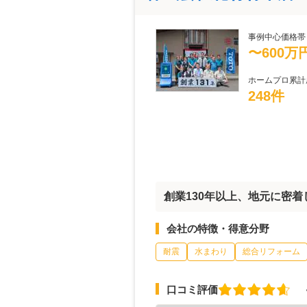
事例中心価格帯
〜600万
ホームプロ累計
248件
創業130年以上、地元に密
会社の特徴・得意分野
耐震
水まわり
総合リフォーム
口コミ評価