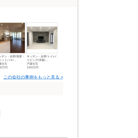
ッチン・台所/浴室・
キッチン・台所/トイレ/
ニットバス/...
リビング/洋室/...
建住宅
戸建住宅
60万円
1420万円
この会社の事例をもっと見る >