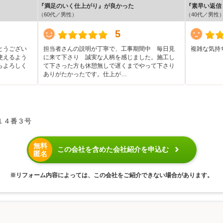
『満足のいく仕上がり』が良かった
『素早い返信
（60代／男性）
（40代／男性
5
とうござい
担当者さんの説明が丁寧で、工事期間中 毎日見
複雑な気持
使えるよう
に来て下さり 誠実な人柄を感じました。施工し
らよろしく
て下さった方も休憩無しで遅くまでやって下さり
ありがたかったです。仕上が…
１４番３号
無料
この会社を含めた会社紹介を申込む
匿名
※リフォーム内容によっては、この会社をご紹介できない場合があります。