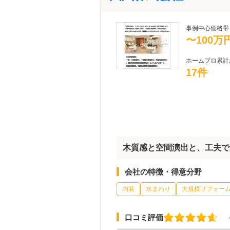
事例中心価格帯
〜100万
ホームプロ累計
17件
木質感と空間演出と、工夫で
会社の特徴・得意分野
内装
水まわり
大規模リフォー
口コミ評価