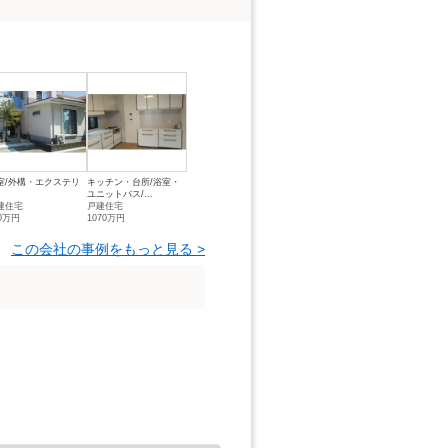
室/外構・エクステリ
キッチン・台所/浴室・
ユニットバス/...
建住宅
戸建住宅
00万円
1070万円
この会社の事例をもっと見る >