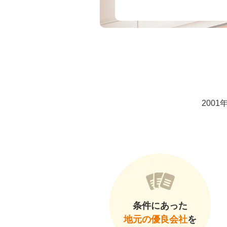
200
条件にあった
地元の優良会社
を