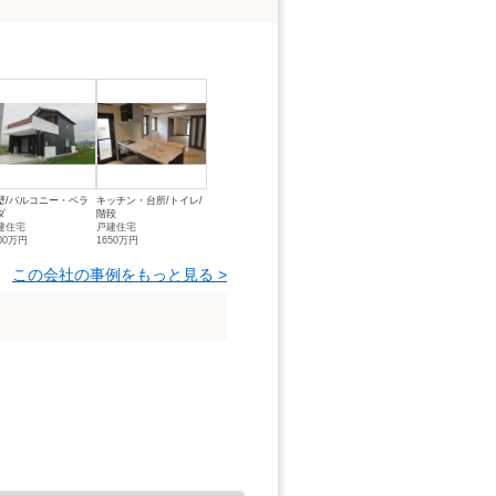
壁/バルコニー・ベラ
キッチン・台所/トイレ/
ダ
階段
建住宅
戸建住宅
00万円
1650万円
この会社の事例をもっと見る >