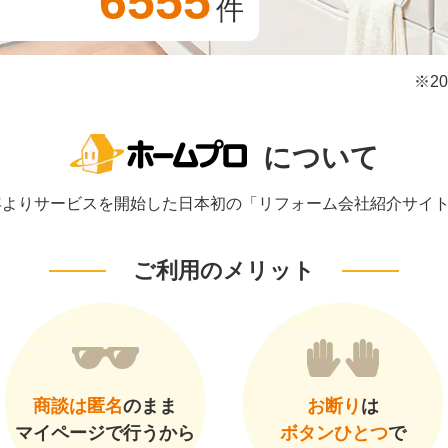
6555
件
※2
について
1年よりサービスを開始した日本初の「リフォーム会社紹介サイ
ご利用のメリット
商談は匿名
のまま
お断り
は
マイページで行うから
ボタンひとつ
で