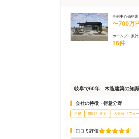
事例中心価格帯
〜700万
ホームプロ累計
16件
岐阜で60年 木造建築の知
会社の特徴・得意分野
戸建
間取り変更
大規模リフォ
口コミ評価