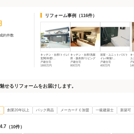
リフォーム事例
（116件）
円
成約件数
キッチン・台所/トイレ/
キッチン・台所/洗面
浴室・ユニットバス/ト
キ
玄関/外壁/...
所・脱衣所/リビング
イレ/和室/...
ユ
戸建住宅
戸建住宅
戸建住宅
戸
1800万円
800万円
400万円
14
魅せるリフォームをお届けします。
ム
創業20年以上
パック商品
メーカーＦＣ加盟
一級建築士
新築可
4.7
（10件）