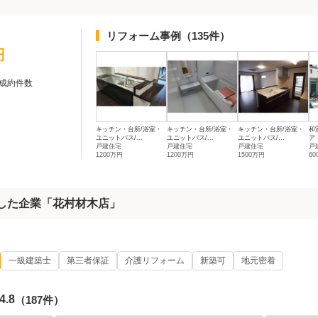
リフォーム事例
（135件）
円
成約件数
キッチン・台所/浴室・
キッチン・台所/浴室・
キッチン・台所/浴室・
和
ユニットバス/...
ユニットバス/...
ユニットバス/...
ア
戸建住宅
戸建住宅
戸建住宅
戸
1200万円
1200万円
1500万円
6
着した企業「花村材木店」
一級建築士
第三者保証
介護リフォーム
新築可
地元密着
4.8
（187件）