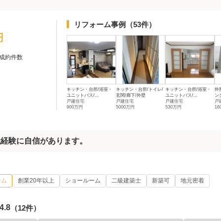
リフォーム事例
（53件）
円
成約件数
キッチン・台所/浴室・
キッチン・台所/トイレ/
キッチン・台所/浴室・
外
ユニットバス/...
玄関/廊下/外壁
ユニットバス/...
ン
戸建住宅
戸建住宅
戸建住宅
戸
900万円
5000万円
530万円
16
識経験に自信があります。
ーム
創業20年以上
ショールーム
二級建築士
新築可
地元密着
4.8
（12件）