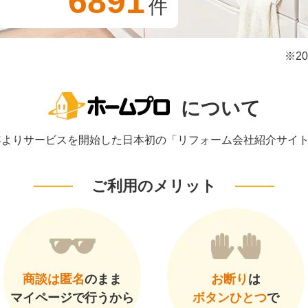
6891
件
※2
について
1年よりサービスを開始した日本初の「リフォーム会社紹介サイ
ご利用のメリット
商談は匿名
のまま
お断り
は
マイページで行うから
ボタンひとつ
で