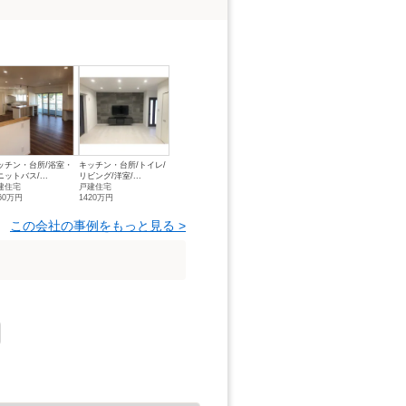
ッチン・台所/浴室・
キッチン・台所/トイレ/
ニットバス/...
リビング/洋室/...
建住宅
戸建住宅
60万円
1420万円
この会社の事例をもっと見る >