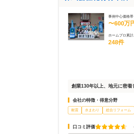
事例中心価格帯
〜600万
ホームプロ累計
248件
創業130年以上、地元に密
会社の特徴・得意分野
耐震
水まわり
総合リフォーム
口コミ評価