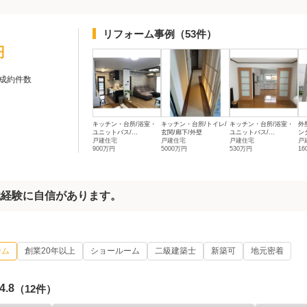
リフォーム事例
（53件）
円
成約件数
キッチン・台所/浴室・
キッチン・台所/トイレ/
キッチン・台所/浴室・
外
ユニットバス/...
玄関/廊下/外壁
ユニットバス/...
ン
戸建住宅
戸建住宅
戸建住宅
戸
900万円
5000万円
530万円
16
識経験に自信があります。
ーム
創業20年以上
ショールーム
二級建築士
新築可
地元密着
4.8
（12件）