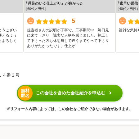
『満足のいく仕上がり』が良かった
『素早い返信
（60代／男性）
（40代／男性
5
とうござい
担当者さんの説明が丁寧で、工事期間中 毎日見
複雑な気持
使えるよう
に来て下さり 誠実な人柄を感じました。施工し
らよろしく
て下さった方も休憩無しで遅くまでやって下さり
ありがたかったです。仕上が…
１４番３号
無料
この会社を含めた会社紹介を申込む
匿名
※リフォーム内容によっては、この会社をご紹介できない場合があります。