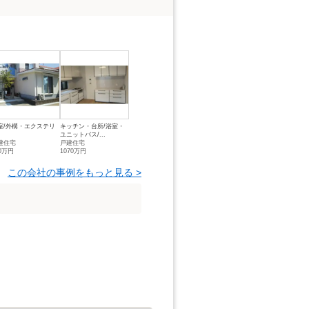
室/外構・エクステリ
キッチン・台所/浴室・
ユニットバス/...
建住宅
戸建住宅
00万円
1070万円
この会社の事例をもっと見る >