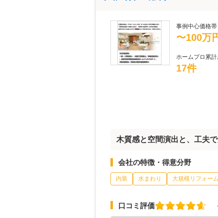
事例中心価格帯
〜100万
ホームプロ累計
17件
木質感と空間演出と、工夫で
会社の特徴・得意分野
内装
水まわり
大規模リフォー
口コミ評価