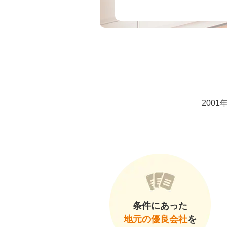
200
条件にあった
地元の優良会社
を