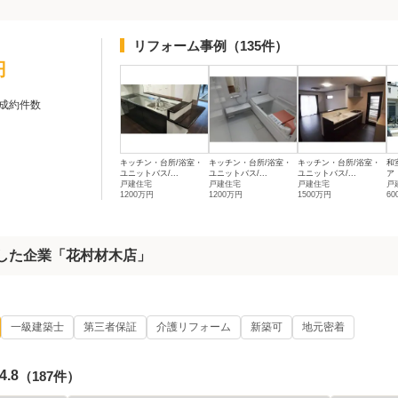
リフォーム事例
（135件）
円
成約件数
キッチン・台所/浴室・
キッチン・台所/浴室・
キッチン・台所/浴室・
和
ユニットバス/...
ユニットバス/...
ユニットバス/...
ア
戸建住宅
戸建住宅
戸建住宅
戸
1200万円
1200万円
1500万円
6
着した企業「花村材木店」
一級建築士
第三者保証
介護リフォーム
新築可
地元密着
4.8
（187件）