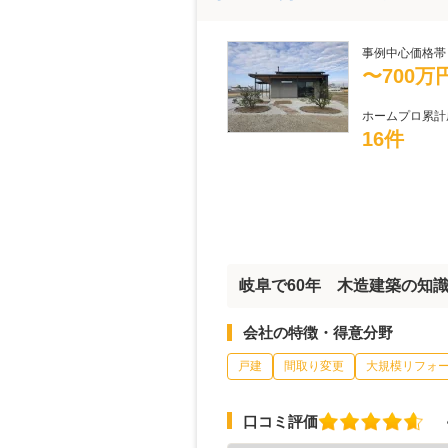
事例中心価格帯
〜700万
ホームプロ累計
16件
岐阜で60年 木造建築の知
会社の特徴・得意分野
戸建
間取り変更
大規模リフォ
口コミ評価