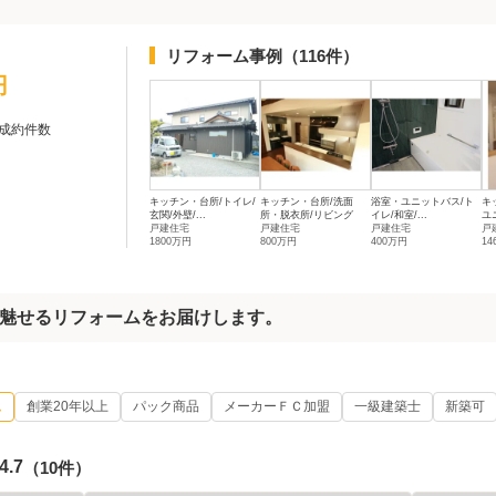
リフォーム事例
（116件）
円
成約件数
キッチン・台所/トイレ/
キッチン・台所/洗面
浴室・ユニットバス/ト
キ
玄関/外壁/...
所・脱衣所/リビング
イレ/和室/...
ユ
戸建住宅
戸建住宅
戸建住宅
戸
1800万円
800万円
400万円
14
魅せるリフォームをお届けします。
ム
創業20年以上
パック商品
メーカーＦＣ加盟
一級建築士
新築可
4.7
（10件）