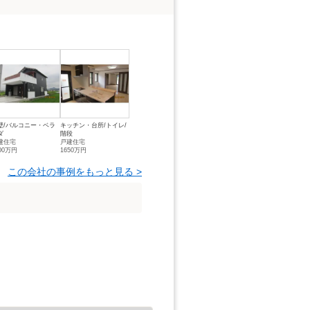
壁/バルコニー・ベラ
キッチン・台所/トイレ/
ダ
階段
建住宅
戸建住宅
00万円
1650万円
この会社の事例をもっと見る >