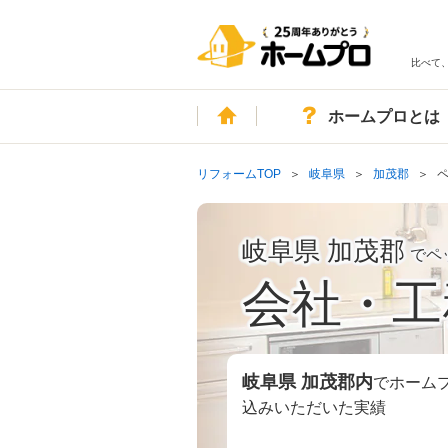
比べて
ホーム
ホームプロとは
リフォームTOP
岐阜県
加茂郡
岐阜県 加茂郡
でペ
会社・工
岐阜県 加茂郡
内
でホーム
込みいただいた実績