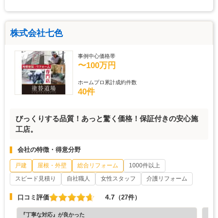
株式会社七色
事例中心価格帯
〜100万円
ホームプロ累計成約件数
40件
びっくりする品質！あっと驚く価格！保証付きの安心施
工店。
会社の特徴・得意分野
戸建
屋根・外壁
総合リフォーム
1000件以上
スピード見積り
自社職人
女性スタッフ
介護リフォーム
4.7
口コミ評価
（27件）
『丁寧な対応』が良かった
『担