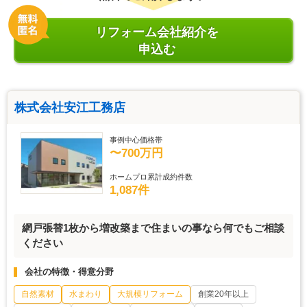
リフォーム会社紹介を
申込む
株式会社安江工務店
事例中心価格帯
〜700万円
ホームプロ累計成約件数
1,087件
網戸張替1枚から増改築まで住まいの事なら何でもご相談
ください
会社の特徴・得意分野
自然素材
水まわり
大規模リフォーム
創業20年以上