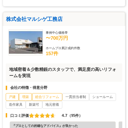
株式会社マルシゲ工務店
事例中心価格帯
〜700万円
ホームプロ累計成約件数
157件
地域密着＆少数精鋭のスタッフで、満足度の高いリフォ
ームを実現
会社の特徴・得意分野
戸建
増築
総合リフォーム
一貫担当者制
ショールーム
造作家具
新築可
地元密着
4.7
口コミ評価
（95件）
『プロとしての的確なアドバイス』が良かった
『担