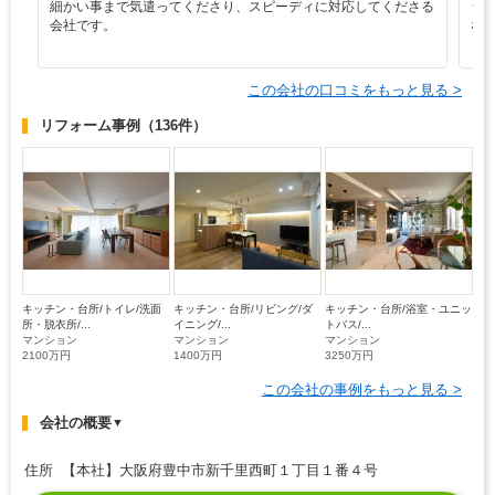
細かい事まで気遣ってくださり、スピーディに対応してくださる
シ
会社です。
な
この会社の口コミをもっと見る >
リフォーム事例
（136件）
キッチン・台所/トイレ/洗面
キッチン・台所/リビング/ダ
キッチン・台所/浴室・ユニッ
所・脱衣所/...
イニング/...
トバス/...
マンション
マンション
マンション
2100万円
1400万円
3250万円
この会社の事例をもっと見る >
会社の概要
▼
住所 【本社】大阪府豊中市新千里西町１丁目１番４号