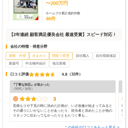
〜200万円
ホームプロ累計成約件数
46件
【2年連続 顧客満足優良会社 最速受賞】スピード対応！
会社の特徴・得意分野
屋根・外壁
水まわり
間取り変更
自社職人
自社瑕疵保証
新築可
中古物件紹介
地元密着
4.8
口コミ評価
（32件）
『丁寧な対応』が良かった
『丁
（50代／女性）
（5
3
見積もりや下見の時に決めた計画が、いざ改修が始まってみると
時
その通りにいかないことがあったり、担当者と決めたことが他の
間
スタッフに伝わってなかったりともたつく事も…
行
この会社の口コミをもっと見る >