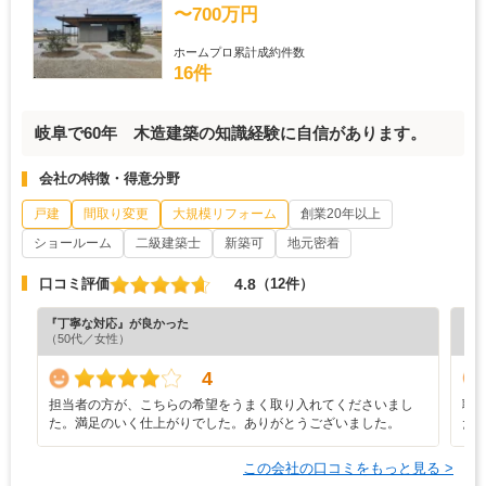
〜700万円
ホームプロ累計成約件数
16件
岐阜で60年 木造建築の知識経験に自信があります。
会社の特徴・得意分野
戸建
間取り変更
大規模リフォーム
創業20年以上
ショールーム
二級建築士
新築可
地元密着
4.8
口コミ評価
（12件）
『丁寧な対応』が良かった
『プ
（50代／女性）
（5
4
担当者の方が、こちらの希望をうまく取り入れてくださいまし
職
た。満足のいく仕上がりでした。ありがとうございました。
た
この会社の口コミをもっと見る >