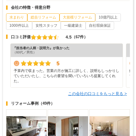
会社の特徴・得意分野
水まわり
総合リフォーム
大規模リフォーム
10億円以上
1000件以上
女性スタッフ
一級建築士
自社瑕疵保証
4.5
口コミ評価
（67件）
『担当者の人柄・説明力』が良かった
『素
（60代／男性）
（6
5
予算内で収まった。営業の方が施工に詳しく、説明もしっかりし
解
ていただいたし、こちらの要望を聞いていろいろ提案してくれ
て
た。
この会社の口コミをもっと見る >
リフォーム事例
（49件）