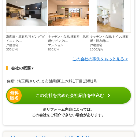
洗面所・脱衣所/リビング/ダ
キッチン・台所/洗面所・脱衣
キッチン・台所/トイレ/洗面
イニング/...
所/リビング/...
所・脱衣所/...
戸建住宅
マンション
戸建住宅
350万円
806万円
1000万円
この会社の事例をもっと見る >
会社の概要
▼
住所 埼玉県さいたま市浦和区上木崎1丁目13番1号
無料
この会社を含めた会社紹介を申込む
匿名
※リフォーム内容によっては、
この会社をご紹介できない場合があります。