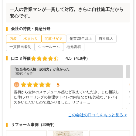
一人の営業マンが一貫して対応。さらに自社施工だから
安心です。
会社の特徴・得意分野
内装
水まわり
間取り変更
創業20年以上
自社職人
一貫担当者制
ショールーム
地元密着
4.5
口コミ評価
（419件）
『担当者の人柄・説明力』が良かった
『納
（60代／女性）
（6
5
当初から全体のスケジュール感など教えていただき、また相談し
中
た件(フローリングの修理やトイレの内装など)も的確なアドバイ
い
スをいただいたので助かりました。リフォー…
ム
この会社の口コミをもっと見る >
リフォーム事例
（309件）