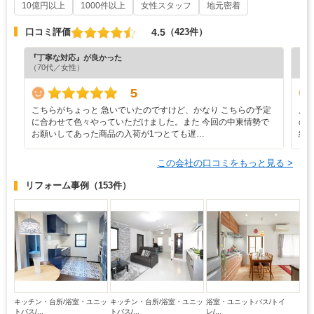
10億円以上
1000件以上
女性スタッフ
地元密着
4.5
口コミ評価
（423件）
『丁寧な対応』が良かった
『担
（70代／女性）
（5
5
こちらがちょっと 急いでいたのですけど、かなり こちらの予定
店
に合わせて色々やっていただけました。また 今回の中東情勢で
の
お願いしてあった商品の入荷が1つとても遅…
緒
この会社の口コミをもっと見る >
リフォーム事例
（153件）
キッチン・台所/浴室・ユニッ
キッチン・台所/浴室・ユニッ
浴室・ユニットバス/トイ
トバス/...
トバス/...
レ/...