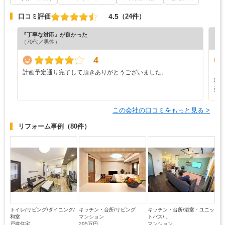
4.5
口コミ評価
（24件）
『丁寧な対応』が良かった
『丁
（70代／男性）
（6
4
計画予定通り完了して頂きありがとうございました。
こ
独
受
この会社の口コミをもっと見る >
リフォーム事例
（80件）
トイレ/リビング/ダイニング/
キッチン・台所/リビング
キッチン・台所/浴室・ユニッ
和室
マンション
トバス/...
戸建住宅
295万円
マンション