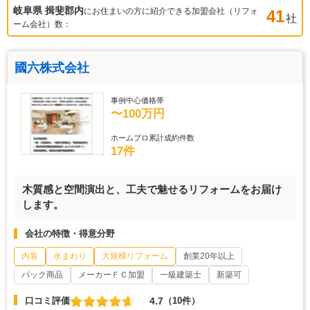
岐阜県 揖斐郡
内
にお住まいの方に紹介できる加盟会社（リフォ
41
社
ーム会社）数：
國六株式会社
事例中心価格帯
〜100万円
ホームプロ累計成約件数
17件
木質感と空間演出と、工夫で魅せるリフォームをお届け
します。
会社の特徴・得意分野
内装
水まわり
大規模リフォーム
創業20年以上
パック商品
メーカーＦＣ加盟
一級建築士
新築可
4.7
口コミ評価
（10件）