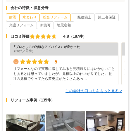
会社の特徴・得意分野
耐震
水まわり
総合リフォーム
一級建築士
第三者保証
介護リフォーム
新築可
地元密着
4.8
口コミ評価
（187件）
『プロとしての的確なアドバイス』が良かった
『丁
（50代／男性）
（5
5
リフォームなので実際に壊してみると見積通りにはいかないこと
工
もあるとは思っていましたが、見積以上の仕上がりでした。 他
な
社の見積でやってたら変更点がたくさんあっ…
この会社の口コミをもっと見る >
リフォーム事例
（135件）