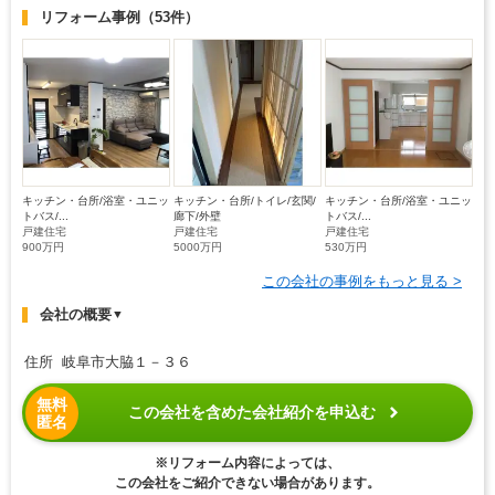
リフォーム事例
（53件）
キッチン・台所/浴室・ユニッ
キッチン・台所/トイレ/玄関/
キッチン・台所/浴室・ユニッ
トバス/...
廊下/外壁
トバス/...
戸建住宅
戸建住宅
戸建住宅
900万円
5000万円
530万円
この会社の事例をもっと見る >
会社の概要
▼
住所 岐阜市大脇１－３６
無料
この会社を含めた会社紹介を申込む
匿名
※リフォーム内容によっては、
この会社をご紹介できない場合があります。