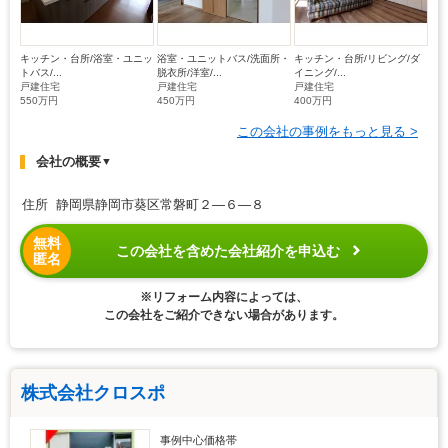
キッチン・台所/浴室・ユニッ
浴室・ユニットバス/洗面所・
キッチン・台所/リビング/ダ
トバス/...
脱衣所/洋室/...
イニング/...
戸建住宅
戸建住宅
戸建住宅
550万円
450万円
400万円
この会社の事例をもっと見る >
会社の概要
▼
住所 静岡県静岡市葵区常磐町２―６―８
無料
この会社を含めた会社紹介を申込む
匿名
※リフォーム内容によっては、
この会社をご紹介できない場合があります。
株式会社クロスポ
事例中心価格帯