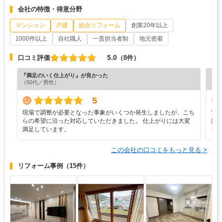
会社の特徴・得意分野
マンション
戸建
総合リフォーム
創業20年以上
1000件以上
自社職人
一貫担当者制
地元密着
5.0
口コミ評価
（8件）
『満足のいく仕上がり』が良かった
『担
（50代／男性）
（5
5
現場で調整が必要となった事象がいくつか発生しましたが、こち
営
らの希望に沿った対応していただきました。 仕上がりには大変
応
満足しています。
を
この会社の口コミをもっと見る >
リフォーム事例
（15件）