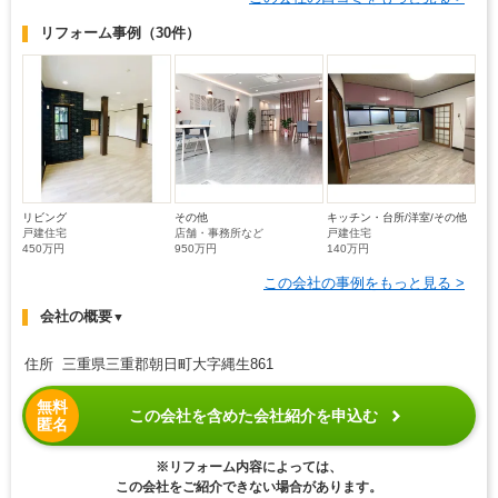
リフォーム事例
（30件）
リビング
その他
キッチン・台所/洋室/その他
戸建住宅
店舗・事務所など
戸建住宅
450万円
950万円
140万円
この会社の事例をもっと見る >
会社の概要
▼
住所 三重県三重郡朝日町大字縄生861
無料
この会社を含めた会社紹介を申込む
匿名
※リフォーム内容によっては、
この会社をご紹介できない場合があります。