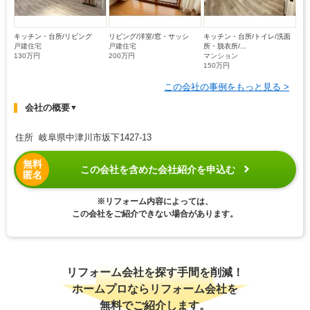
キッチン・台所/リビング
リビング/洋室/窓・サッシ
キッチン・台所/トイレ/洗面
戸建住宅
戸建住宅
所・脱衣所/...
130万円
200万円
マンション
150万円
この会社の事例をもっと見る >
会社の概要
▼
住所 岐阜県中津川市坂下1427-13
無料
この会社を含めた会社紹介を申込む
匿名
※リフォーム内容によっては、
この会社をご紹介できない場合があります。
リフォーム会社を探す手間を削減！
ホームプロならリフォーム会社を
無料でご紹介します。