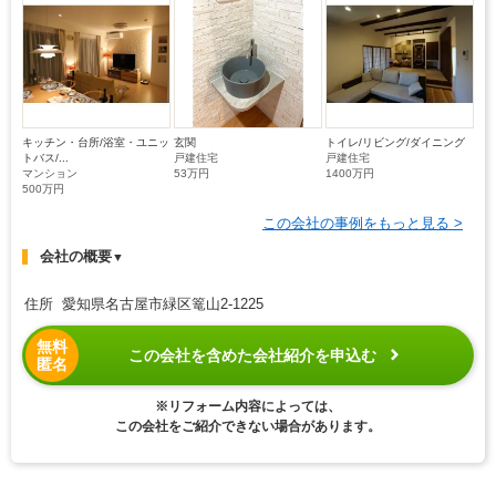
キッチン・台所/浴室・ユニッ
玄関
トイレ/リビング/ダイニング
トバス/...
戸建住宅
戸建住宅
マンション
53万円
1400万円
500万円
この会社の事例をもっと見る >
会社の概要
▼
住所 愛知県名古屋市緑区篭山2-1225
無料
この会社を含めた会社紹介を申込む
匿名
※リフォーム内容によっては、
この会社をご紹介できない場合があります。