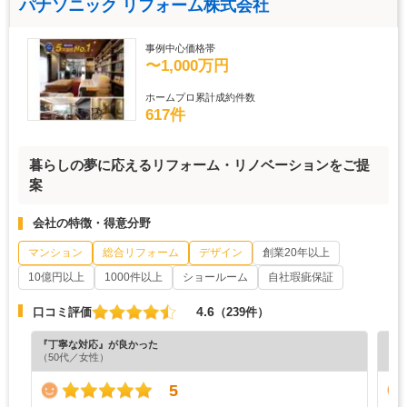
パナソニック リフォーム株式会社
事例中心価格帯
〜1,000万円
ホームプロ累計成約件数
617件
暮らしの夢に応えるリフォーム・リノベーションをご提
案
会社の特徴・得意分野
マンション
総合リフォーム
デザイン
創業20年以上
10億円以上
1000件以上
ショールーム
自社瑕疵保証
4.6
口コミ評価
（239件）
『丁寧な対応』が良かった
『分
（50代／女性）
（6
5