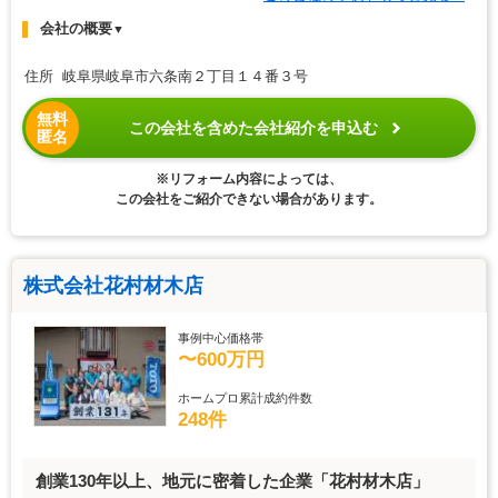
会社の概要
▼
住所 岐阜県岐阜市六条南２丁目１４番３号
無料
この会社を含めた会社紹介を申込む
匿名
※リフォーム内容によっては、
この会社をご紹介できない場合があります。
株式会社花村材木店
事例中心価格帯
〜600万円
ホームプロ累計成約件数
248件
創業130年以上、地元に密着した企業「花村材木店」