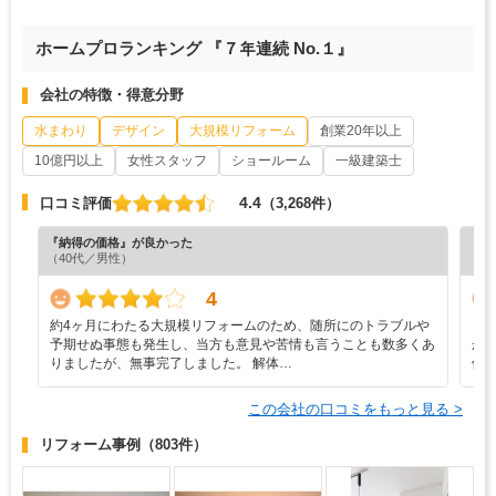
ホームプロランキング 『７年連続 No.１』
会社の特徴・得意分野
水まわり
デザイン
大規模リフォーム
創業20年以上
10億円以上
女性スタッフ
ショールーム
一級建築士
4.4
口コミ評価
（3,268件）
『納得の価格』が良かった
『丁
（40代／男性）
（6
4
約4ヶ月にわたる大規模リフォームのため、随所にのトラブルや
・
予期せぬ事態も発生し、当方も意見や苦情も言うことも数多くあ
が
りましたが、無事完了しました。 解体…
価
この会社の口コミをもっと見る >
リフォーム事例
（803件）