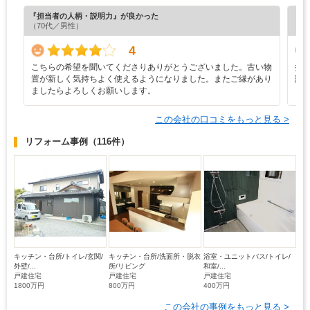
『担当者の人柄・説明力』が良かった
『満
（70代／男性）
（6
4
こちらの希望を聞いてくださりありがとうございました。古い物
担
置が新しく気持ちよく使えるようになりました。またご縁があり
誠
ましたらよろしくお願いします。
ま
この会社の口コミをもっと見る >
リフォーム事例
（116件）
キッチン・台所/トイレ/玄関/
キッチン・台所/洗面所・脱衣
浴室・ユニットバス/トイレ/
外壁/...
所/リビング
和室/...
戸建住宅
戸建住宅
戸建住宅
1800万円
800万円
400万円
この会社の事例をもっと見る >