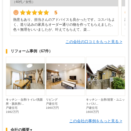
（40代／女性）
（7
5
熱意もあり、担当さんのアドバイスも良かったです。コスパもよ
設
く、造り込みの家具もオーダー通りの物を作ってもらえました。
事
色々無理をいいましたが、叶えてもらえて、楽…
ち
この会社の口コミをもっと見る >
リフォーム事例
（67件）
キッチン・台所/トイレ/洗面
リビング
キッチン・台所/浴室・ユニッ
所・脱衣所/...
戸建住宅
トバス/...
戸建住宅
1960万円
戸建住宅
1982万円
1600万円
この会社の事例をもっと見る >
会社の概要
▼