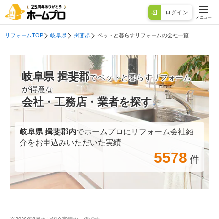
ログイン
メニュー
リフォームTOP
岐阜県
揖斐郡
ペットと暮らすリフォームの会社一覧
岐阜県 揖斐郡
でペットと暮らすリフォーム
が得意な
会社・工務店・業者を探す
岐阜県 揖斐郡
内
でホームプロにリフォーム会社紹
介をお申込みいただいた実績
5578
件