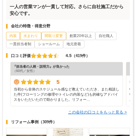
一人の営業マンが一貫して対応。さらに自社施工だから
安心です。
会社の特徴・得意分野
内装
水まわり
間取り変更
創業20年以上
自社職人
一貫担当者制
ショールーム
地元密着
4.5
口コミ評価
（419件）
『担当者の人柄・説明力』が良かった
『納
（60代／女性）
（6
5
当初から全体のスケジュール感など教えていただき、また相談し
中
た件(フローリングの修理やトイレの内装など)も的確なアドバイ
い
スをいただいたので助かりました。リフォー…
ム
この会社の口コミをもっと見る >
リフォーム事例
（309件）