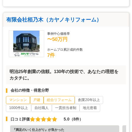
有限会社栢乃木（カヤノキリフォーム）
事例中心価格帯
〜50万円
ホームプロ累計成約件数
7件
明治25年創業の信頼。130年の技術で、あなたの理想を
カタチに。
会社の特徴・得意分野
マンション
戸建
総合リフォーム
創業20年以上
1000件以上
自社職人
一貫担当者制
地元密着
5.0
口コミ評価
（8件）
『満足のいく仕上がり』が良かった
『担