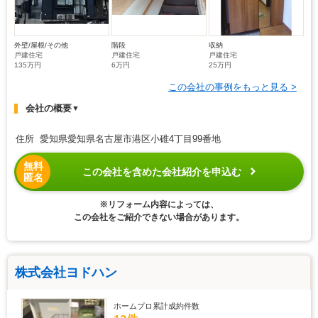
外壁/屋根/その他
階段
収納
戸建住宅
戸建住宅
戸建住宅
135万円
6万円
25万円
この会社の事例をもっと見る >
会社の概要
▼
住所 愛知県愛知県名古屋市港区小碓4丁目99番地
無料
この会社を含めた会社紹介を申込む
匿名
※リフォーム内容によっては、
この会社をご紹介できない場合があります。
株式会社ヨドハン
ホームプロ累計成約件数