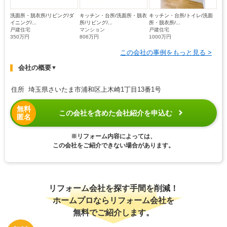
洗面所・脱衣所/リビング/ダ
キッチン・台所/洗面所・脱衣
キッチン・台所/トイレ/洗面
イニング/...
所/リビング/...
所・脱衣所/...
戸建住宅
マンション
戸建住宅
350万円
806万円
1000万円
この会社の事例をもっと見る >
会社の概要
▼
住所 埼玉県さいたま市浦和区上木崎1丁目13番1号
無料
この会社を含めた会社紹介を申込む
匿名
※リフォーム内容によっては、
この会社をご紹介できない場合があります。
リフォーム会社を探す手間を削減！
ホームプロならリフォーム会社を
無料でご紹介します。