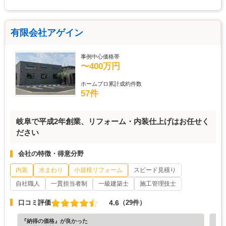
有限会社アゲイン
事例中心価格帯
〜400万円
ホームプロ累計成約件数
57件
岐阜で平成2年創業、リフォーム・内装仕上げはお任せく
ださい
会社の特徴・得意分野
内装
水まわり
小規模リフォーム
スピード見積り
自社職人
一貫担当者制
一級建築士
施工管理技士
4.6
口コミ評価
（29件）
『納得の価格』が良かった
『素