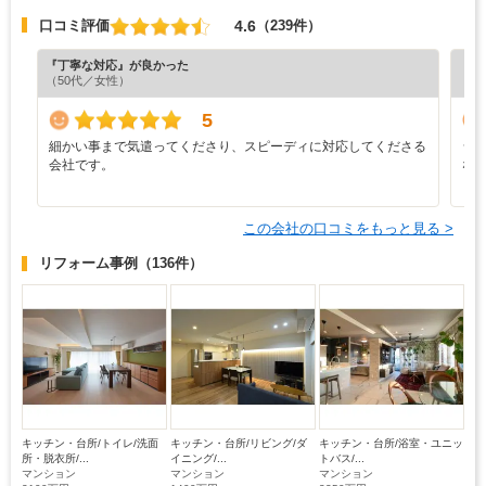
4.6
口コミ評価
（239件）
『丁寧な対応』が良かった
『分
（50代／女性）
（6
5
細かい事まで気遣ってくださり、スピーディに対応してくださる
シ
会社です。
な
この会社の口コミをもっと見る >
リフォーム事例
（136件）
キッチン・台所/トイレ/洗面
キッチン・台所/リビング/ダ
キッチン・台所/浴室・ユニッ
所・脱衣所/...
イニング/...
トバス/...
マンション
マンション
マンション