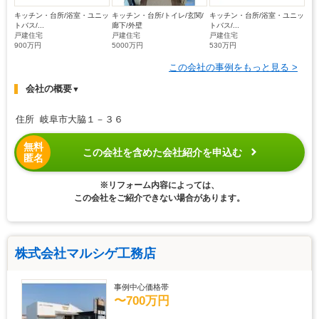
キッチン・台所/浴室・ユニッ
キッチン・台所/トイレ/玄関/
キッチン・台所/浴室・ユニッ
トバス/...
廊下/外壁
トバス/...
戸建住宅
戸建住宅
戸建住宅
900万円
5000万円
530万円
この会社の事例をもっと見る >
会社の概要
▼
住所 岐阜市大脇１－３６
無料
この会社を含めた会社紹介を申込む
匿名
※リフォーム内容によっては、
この会社をご紹介できない場合があります。
株式会社マルシゲ工務店
事例中心価格帯
〜700万円