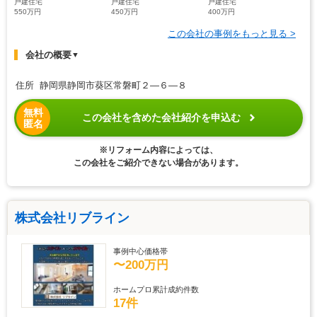
戸建住宅
戸建住宅
戸建住宅
550万円
450万円
400万円
この会社の事例をもっと見る >
会社の概要
▼
住所 静岡県静岡市葵区常磐町２―６―８
無料
この会社を含めた会社紹介を申込む
匿名
※リフォーム内容によっては、
この会社をご紹介できない場合があります。
株式会社リブライン
事例中心価格帯
〜200万円
ホームプロ累計成約件数
17件