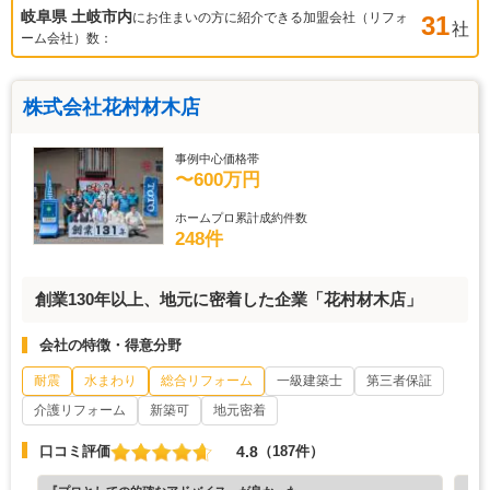
岐阜県 土岐市
内
にお住まいの方に紹介できる加盟会社（リフォ
31
社
ーム会社）数：
株式会社花村材木店
事例中心価格帯
〜600万円
ホームプロ累計成約件数
248件
創業130年以上、地元に密着した企業「花村材木店」
会社の特徴・得意分野
耐震
水まわり
総合リフォーム
一級建築士
第三者保証
介護リフォーム
新築可
地元密着
4.8
口コミ評価
（187件）