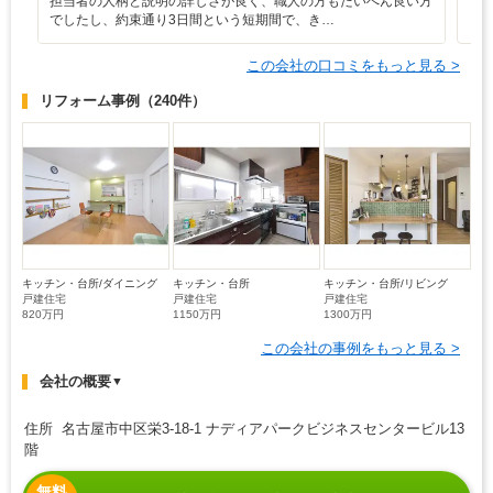
担当者の人柄と説明の詳しさが良く、職人の方もたいへん良い方
でしたし、約束通り3日間という短期間で、き…
この会社の口コミをもっと見る >
リフォーム事例
（240件）
キッチン・台所/ダイニング
キッチン・台所
キッチン・台所/リビング
戸建住宅
戸建住宅
戸建住宅
820万円
1150万円
1300万円
この会社の事例をもっと見る >
会社の概要
▼
住所 名古屋市中区栄3-18-1 ナディアパークビジネスセンタービル13
階
無料