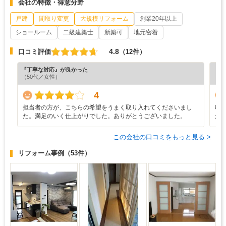
会社の特徴・得意分野
戸建
間取り変更
大規模リフォーム
創業20年以上
ショールーム
二級建築士
新築可
地元密着
4.8
口コミ評価
（12件）
『丁寧な対応』が良かった
『プ
（50代／女性）
（5
4
担当者の方が、こちらの希望をうまく取り入れてくださいまし
職
た。満足のいく仕上がりでした。ありがとうございました。
た
この会社の口コミをもっと見る >
リフォーム事例
（53件）