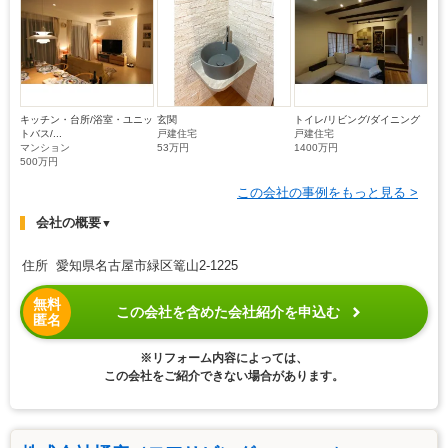
キッチン・台所/浴室・ユニッ
玄関
トイレ/リビング/ダイニング
トバス/...
戸建住宅
戸建住宅
マンション
53万円
1400万円
500万円
この会社の事例をもっと見る >
会社の概要
▼
住所 愛知県名古屋市緑区篭山2-1225
無料
この会社を含めた会社紹介を申込む
匿名
※リフォーム内容によっては、
この会社をご紹介できない場合があります。