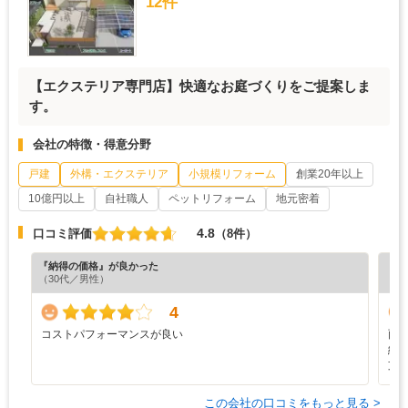
12件
【エクステリア専門店】快適なお庭づくりをご提案しま
す。
会社の特徴・得意分野
戸建
外構・エクステリア
小規模リフォーム
創業20年以上
10億円以上
自社職人
ペットリフォーム
地元密着
4.8
口コミ評価
（8件）
『納得の価格』が良かった
『丁
（30代／男性）
（5
4
コストパフォーマンスが良い
雨
納
支
この会社の口コミをもっと見る >