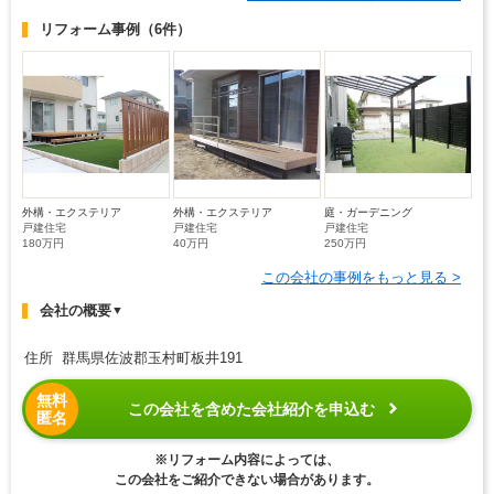
リフォーム事例
（6件）
外構・エクステリア
外構・エクステリア
庭・ガーデニング
戸建住宅
戸建住宅
戸建住宅
180万円
40万円
250万円
この会社の事例をもっと見る >
会社の概要
▼
住所 群馬県佐波郡玉村町板井191
無料
この会社を含めた会社紹介を申込む
匿名
※リフォーム内容によっては、
この会社をご紹介できない場合があります。