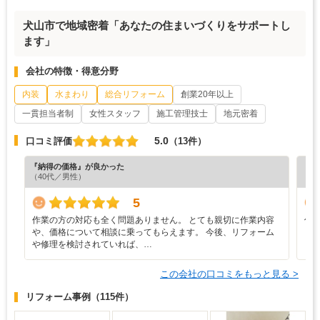
犬山市で地域密着「あなたの住まいづくりをサポートし
ます」
会社の特徴・得意分野
内装
水まわり
総合リフォーム
創業20年以上
一貫担当者制
女性スタッフ
施工管理技士
地元密着
5.0
口コミ評価
（13件）
『納得の価格』が良かった
『担
（40代／男性）
（6
5
作業の方の対応も全く問題ありません。 とても親切に作業内容
仕
や、価格について相談に乗ってもらえます。 今後、リフォーム
や修理を検討されていれば、…
この会社の口コミをもっと見る >
リフォーム事例
（115件）