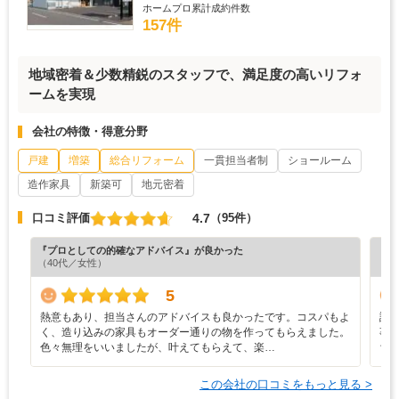
ホームプロ累計成約件数
157件
地域密着＆少数精鋭のスタッフで、満足度の高いリフォ
ームを実現
会社の特徴・得意分野
戸建
増築
総合リフォーム
一貫担当者制
ショールーム
造作家具
新築可
地元密着
4.7
口コミ評価
（95件）
『プロとしての的確なアドバイス』が良かった
『担
（40代／女性）
（7
5
熱意もあり、担当さんのアドバイスも良かったです。コスパもよ
設
く、造り込みの家具もオーダー通りの物を作ってもらえました。
事
色々無理をいいましたが、叶えてもらえて、楽…
ち
この会社の口コミをもっと見る >