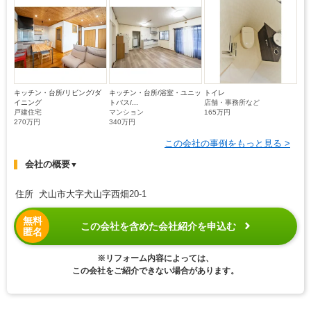
キッチン・台所/リビング/ダ
キッチン・台所/浴室・ユニッ
トイレ
イニング
トバス/...
店舗・事務所など
戸建住宅
マンション
165万円
270万円
340万円
この会社の事例をもっと見る >
会社の概要
▼
住所 犬山市大字犬山字西畑20-1
無料
この会社を含めた会社紹介を申込む
匿名
※リフォーム内容によっては、
この会社をご紹介できない場合があります。