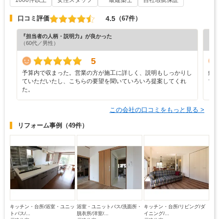
4.5
口コミ評価
（67件）
『担当者の人柄・説明力』が良かった
『素
（60代／男性）
（6
5
予算内で収まった。営業の方が施工に詳しく、説明もしっかりし
解
ていただいたし、こちらの要望を聞いていろいろ提案してくれ
て
た。
この会社の口コミをもっと見る >
リフォーム事例
（49件）
キッチン・台所/浴室・ユニッ
浴室・ユニットバス/洗面所・
キッチン・台所/リビング/ダ
トバス/...
脱衣所/洋室/...
イニング/...