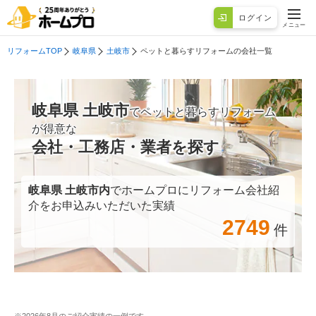
ログイン
メニュー
リフォームTOP
岐阜県
土岐市
ペットと暮らすリフォームの会社一覧
岐阜県 土岐市
でペットと暮らすリフォーム
が得意な
会社・工務店・業者を探す
岐阜県 土岐市
内
でホームプロにリフォーム会社紹
介をお申込みいただいた実績
2749
件