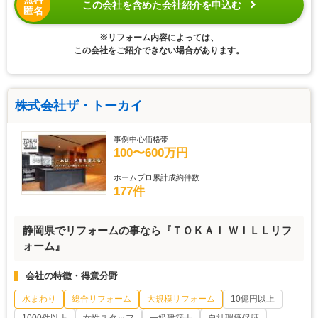
この会社を含めた会社紹介を申込む
匿名
※リフォーム内容によっては、
この会社をご紹介できない場合があります。
株式会社ザ・トーカイ
事例中心価格帯
100〜600万円
ホームプロ累計成約件数
177件
静岡県でリフォームの事なら『ＴＯＫＡＩ ＷＩＬＬリフ
ォーム』
会社の特徴・得意分野
水まわり
総合リフォーム
大規模リフォーム
10億円以上
1000件以上
女性スタッフ
一級建築士
自社瑕疵保証