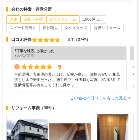
会社の特徴・得意分野
戸建
屋根・外壁
総合リフォーム
1000件以上
スピード見積り
自社職人
女性スタッフ
介護リフォーム
4.7
口コミ評価
（27件）
『丁寧な対応』が良かった
『担
（50代／男性）
（5
5
事前説明、客希望の吸い上げ、反映が良い。 価格も安い。相見
担
積もり比で安価だった。 施工途中、検査時も写真、SNS活用で
へ
進捗情報等共有もしてくれて良かっ…
か
この会社の口コミをもっと見る >
リフォーム事例
（38件）