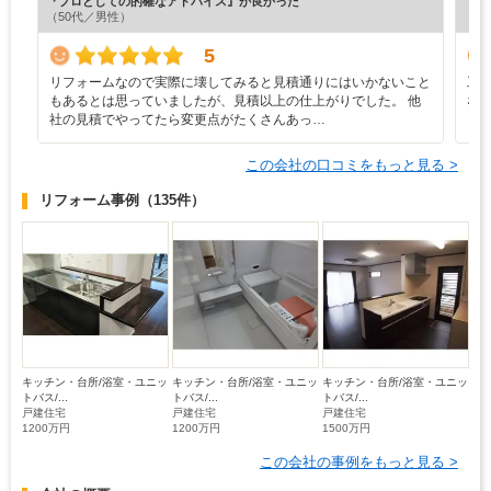
『プロとしての的確なアドバイス』が良かった
『丁
（50代／男性）
（5
5
リフォームなので実際に壊してみると見積通りにはいかないこと
工
もあるとは思っていましたが、見積以上の仕上がりでした。 他
な
社の見積でやってたら変更点がたくさんあっ…
この会社の口コミをもっと見る >
リフォーム事例
（135件）
キッチン・台所/浴室・ユニッ
キッチン・台所/浴室・ユニッ
キッチン・台所/浴室・ユニッ
トバス/...
トバス/...
トバス/...
戸建住宅
戸建住宅
戸建住宅
1200万円
1200万円
1500万円
この会社の事例をもっと見る >