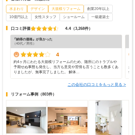
水まわり
デザイン
大規模リフォーム
創業20年以上
10億円以上
女性スタッフ
ショールーム
一級建築士
4.4
口コミ評価
（3,268件）
『納得の価格』が良かった
『丁
（40代／男性）
（6
4
約4ヶ月にわたる大規模リフォームのため、随所にのトラブルや
・
予期せぬ事態も発生し、当方も意見や苦情も言うことも数多くあ
が
りましたが、無事完了しました。 解体…
価
この会社の口コミをもっと見る >
リフォーム事例
（803件）