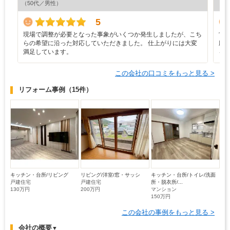
（50代／男性）
（5
5
現場で調整が必要となった事象がいくつか発生しましたが、こち
営
らの希望に沿った対応していただきました。 仕上がりには大変
応
満足しています。
を
この会社の口コミをもっと見る >
リフォーム事例
（15件）
キッチン・台所/リビング
リビング/洋室/窓・サッシ
キッチン・台所/トイレ/洗面
戸建住宅
戸建住宅
所・脱衣所/...
130万円
200万円
マンション
150万円
この会社の事例をもっと見る >
会社の概要
▼