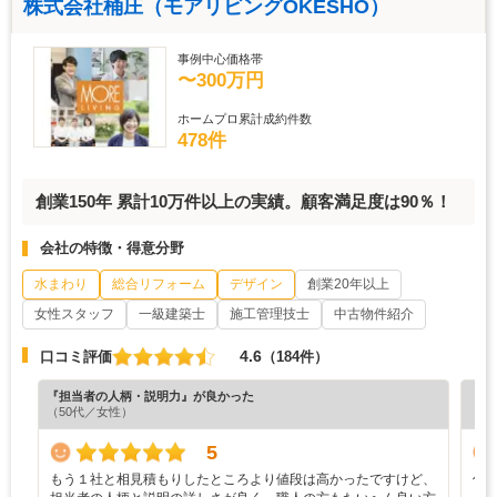
株式会社桶庄（モアリビングOKESHO）
事例中心価格帯
〜300万円
ホームプロ累計成約件数
478件
創業150年 累計10万件以上の実績。顧客満足度は90％！
会社の特徴・得意分野
水まわり
総合リフォーム
デザイン
創業20年以上
女性スタッフ
一級建築士
施工管理技士
中古物件紹介
4.6
口コミ評価
（184件）
『担当者の人柄・説明力』が良かった
『丁
（50代／女性）
（6
5
もう１社と相見積もりしたところより値段は高かったですけど、
何