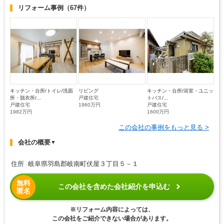
リフォーム事例
（67件）
キッチン・台所/トイレ/洗面
リビング
キッチン・台所/浴室・ユニッ
所・脱衣所/...
戸建住宅
トバス/...
戸建住宅
1960万円
戸建住宅
1982万円
1600万円
この会社の事例をもっと見る >
会社の概要
▼
住所 岐阜県羽島郡岐南町伏屋３丁目５－１
無料
この会社を含めた会社紹介を申込む
匿名
※リフォーム内容によっては、
この会社をご紹介できない場合があります。