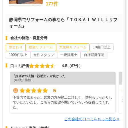
177件
静岡県でリフォームの事なら『ＴＯＫＡＩ ＷＩＬＬリフ
ォーム』
会社の特徴・得意分野
水まわり
総合リフォーム
大規模リフォーム
10億円以上
1000件以上
女性スタッフ
一級建築士
自社瑕疵保証
4.5
口コミ評価
（67件）
『担当者の人柄・説明力』が良かった
『素
（60代／男性）
（6
5
予算内で収まった。営業の方が施工に詳しく、説明もしっかりし
解
ていただいたし、こちらの要望を聞いていろいろ提案してくれ
て
た。
この会社の口コミをもっと見る >