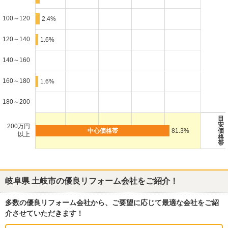
100～120
2.4%
120～140
1.6%
140～160
160～180
1.6%
180～200
目
安
200万円
81.3%
価
以上
格
帯
岐阜県 土岐市
の優良リフォーム会社をご紹介！
多数の優良リフォーム会社から、ご要望に応じて最適な会社をご紹
介させていただきます！