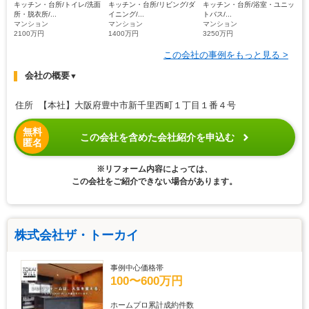
キッチン・台所/トイレ/洗面
キッチン・台所/リビング/ダ
キッチン・台所/浴室・ユニッ
所・脱衣所/...
イニング/...
トバス/...
マンション
マンション
マンション
2100万円
1400万円
3250万円
この会社の事例をもっと見る >
会社の概要
▼
住所 【本社】大阪府豊中市新千里西町１丁目１番４号
無料
この会社を含めた会社紹介を申込む
匿名
※リフォーム内容によっては、
この会社をご紹介できない場合があります。
株式会社ザ・トーカイ
事例中心価格帯
100〜600万円
ホームプロ累計成約件数