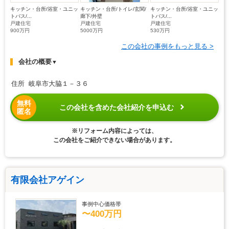
キッチン・台所/浴室・ユニッ
キッチン・台所/トイレ/玄関/
キッチン・台所/浴室・ユニッ
トバス/...
廊下/外壁
トバス/...
戸建住宅
戸建住宅
戸建住宅
900万円
5000万円
530万円
この会社の事例をもっと見る >
会社の概要
▼
住所 岐阜市大脇１－３６
無料
この会社を含めた会社紹介を申込む
匿名
※リフォーム内容によっては、
この会社をご紹介できない場合があります。
有限会社アゲイン
事例中心価格帯
〜400万円