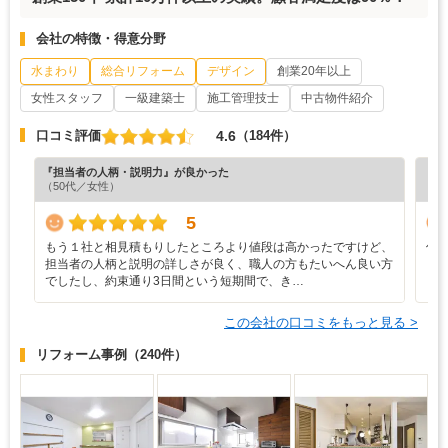
会社の特徴・得意分野
水まわり
総合リフォーム
デザイン
創業20年以上
女性スタッフ
一級建築士
施工管理技士
中古物件紹介
4.6
口コミ評価
（184件）
『担当者の人柄・説明力』が良かった
『丁
（50代／女性）
（6
5
もう１社と相見積もりしたところより値段は高かったですけど、
何
担当者の人柄と説明の詳しさが良く、職人の方もたいへん良い方
でしたし、約束通り3日間という短期間で、き…
この会社の口コミをもっと見る >
リフォーム事例
（240件）