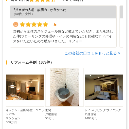
『担当者の人柄・説明力』が良かった
『納
（60代／女性）
（6
5
当初から全体のスケジュール感など教えていただき、また相談し
中
た件(フローリングの修理やトイレの内装など)も的確なアドバイ
い
スをいただいたので助かりました。リフォー…
ム
この会社の口コミをもっと見る >
リフォーム事例
（309件）
キッチン・台所/浴室・ユニッ
玄関
トイレ/リビング/ダイニング
トバス/...
戸建住宅
戸建住宅
マンション
53万円
1400万円
500万円