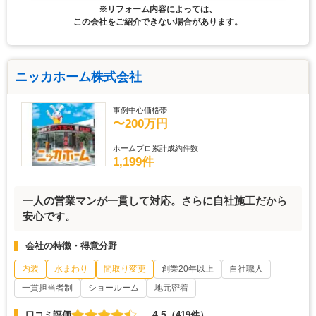
※リフォーム内容によっては、
この会社をご紹介できない場合があります。
ニッカホーム株式会社
事例中心価格帯
〜200万円
ホームプロ累計成約件数
1,199件
一人の営業マンが一貫して対応。さらに自社施工だから
安心です。
会社の特徴・得意分野
内装
水まわり
間取り変更
創業20年以上
自社職人
一貫担当者制
ショールーム
地元密着
4.5
口コミ評価
（419件）