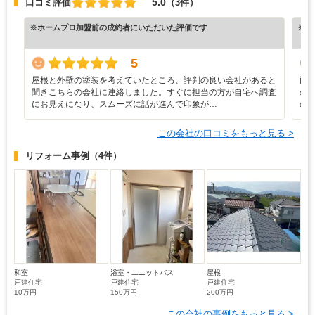
5.0
口コミ評価
（3件）
※ホームプロ加盟前の成約者にいただいた評価です
※ホ
5
屋根と外壁の塗装を考えていたところ、評判の良い会社があると
雨
聞きこちらの会社に連絡しました。すぐに担当の方が自宅へ調査
の
にお見えになり、スムーズに話が進んで印象が…
の
この会社の口コミをもっと見る >
リフォーム事例
（4件）
和室
浴室・ユニットバス
屋根
戸建住宅
戸建住宅
戸建住宅
10万円
150万円
200万円
この会社の事例をもっと見る >