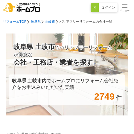
ログイン
メニュー
リフォームTOP
岐阜県
土岐市
バリアフリーリフォームの会社一覧
岐阜県 土岐市
でバリアフリーリフォーム
が得意な
会社・工務店・業者を探す
岐阜県 土岐市
内
でホームプロにリフォーム会社紹
介をお申込みいただいた実績
2749
件