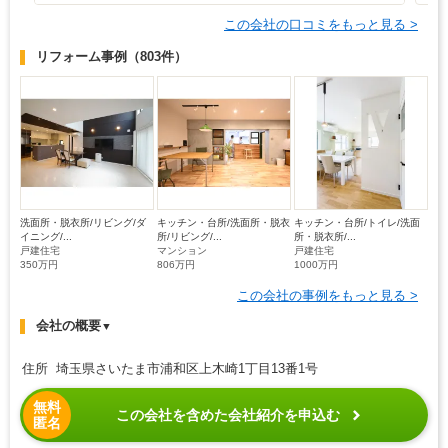
この会社の口コミをもっと見る >
リフォーム事例
（803件）
洗面所・脱衣所/リビング/ダ
キッチン・台所/洗面所・脱衣
キッチン・台所/トイレ/洗面
イニング/...
所/リビング/...
所・脱衣所/...
戸建住宅
マンション
戸建住宅
350万円
806万円
1000万円
この会社の事例をもっと見る >
会社の概要
▼
住所 埼玉県さいたま市浦和区上木崎1丁目13番1号
無料
この会社を含めた会社紹介を申込む
匿名