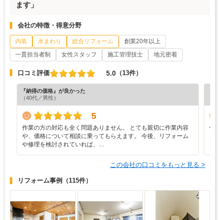
ます」
会社の特徴・得意分野
内装
水まわり
総合リフォーム
創業20年以上
一貫担当者制
女性スタッフ
施工管理技士
地元密着
5.0
口コミ評価
（13件）
『納得の価格』が良かった
『担
（40代／男性）
（6
5
作業の方の対応も全く問題ありません。 とても親切に作業内容
仕
や、価格について相談に乗ってもらえます。 今後、リフォーム
や修理を検討されていれば、…
この会社の口コミをもっと見る >
リフォーム事例
（115件）