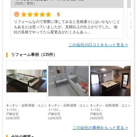
（50代／男性）
（5
5
リフォームなので実際に壊してみると見積通りにはいかないこと
工
もあるとは思っていましたが、見積以上の仕上がりでした。 他
な
社の見積でやってたら変更点がたくさんあっ…
この会社の口コミをもっと見る >
リフォーム事例
（135件）
キッチン・台所/浴室・ユニッ
キッチン・台所/浴室・ユニッ
キッチン・台所/浴室・ユニッ
トバス/...
トバス/...
トバス/...
戸建住宅
戸建住宅
戸建住宅
1200万円
1200万円
1500万円
この会社の事例をもっと見る >
会社の概要
▼