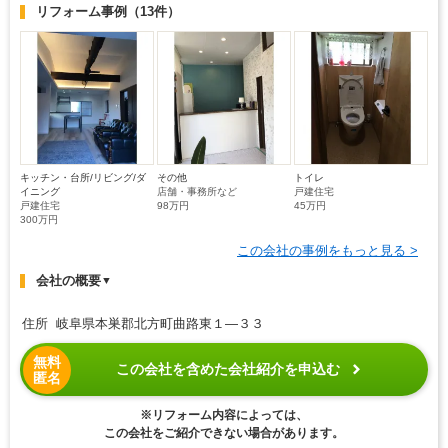
リフォーム事例
（13件）
キッチン・台所/リビング/ダ
その他
トイレ
イニング
店舗・事務所など
戸建住宅
戸建住宅
98万円
45万円
300万円
この会社の事例をもっと見る >
会社の概要
▼
住所 岐阜県本巣郡北方町曲路東１―３３
無料
この会社を含めた会社紹介を申込む
匿名
※リフォーム内容によっては、
この会社をご紹介できない場合があります。