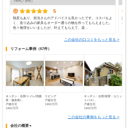
（40代／女性）
（7
5
熱意もあり、担当さんのアドバイスも良かったです。コスパもよ
設
く、造り込みの家具もオーダー通りの物を作ってもらえました。
事
色々無理をいいましたが、叶えてもらえて、楽…
ち
この会社の口コミをもっと見る >
リフォーム事例
（67件）
キッチン・台所/トイレ/洗面
リビング
キッチン・台所/浴室・ユニッ
所・脱衣所/...
戸建住宅
トバス/...
戸建住宅
1960万円
戸建住宅
1982万円
1600万円
この会社の事例をもっと見る >
会社の概要
▼