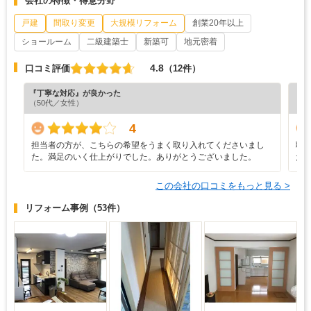
会社の特徴・得意分野
戸建
間取り変更
大規模リフォーム
創業20年以上
ショールーム
二級建築士
新築可
地元密着
4.8
口コミ評価
（12件）
『丁寧な対応』が良かった
『プ
（50代／女性）
（5
4
担当者の方が、こちらの希望をうまく取り入れてくださいまし
職
た。満足のいく仕上がりでした。ありがとうございました。
た
この会社の口コミをもっと見る >
リフォーム事例
（53件）