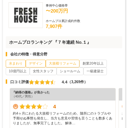
事例中心価格帯
〜200万円
ホームプロ累計成約件数
7,907件
ホームプロランキング 『７年連続 No.１』
会社の特徴・得意分野
水まわり
デザイン
大規模リフォーム
創業20年以上
10億円以上
女性スタッフ
ショールーム
一級建築士
4.4
口コミ評価
（3,269件）
『納得の価格』が良かった
『担
（40代／男性）
（5
4
約4ヶ月にわたる大規模リフォームのため、随所にのトラブルや
最
予期せぬ事態も発生し、当方も意見や苦情も言うことも数多くあ
内
りましたが、無事完了しました。 解体…