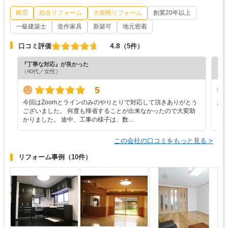
耐震
総合リフォーム
大規模リフォーム
創業20年以上
一級建築士
造作家具
新築可
地元密着
4.8
口コミ評価
（5件）
『丁寧な対応』が良かった
『納
（40代／女性）
（6
5
今回はZoomとラインのみのやりとりで対応して頂きありがとう
お
ございました。 何度も帰省することが出来なかったので大変助
と
かりました。 途中、工事の様子は、数…
この会社の口コミをもっと見る >
リフォーム事例
（10件）