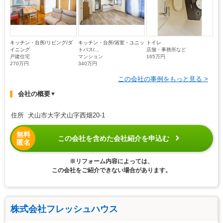
キッチン・台所/リビング/ダ
キッチン・台所/浴室・ユニッ
トイレ
イニング
トバス/...
店舗・事務所など
戸建住宅
マンション
165万円
270万円
340万円
この会社の事例をもっと見る >
会社の概要
▼
住所 犬山市大字犬山字西畑20-1
無料
この会社を含めた会社紹介を申込む
匿名
※リフォーム内容によっては、
この会社をご紹介できない場合があります。
株式会社フレッシュハウス