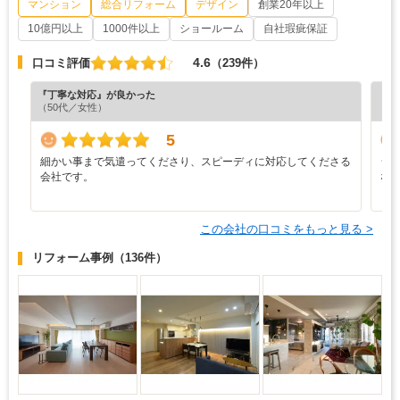
マンション
総合リフォーム
デザイン
創業20年以上
10億円以上
1000件以上
ショールーム
自社瑕疵保証
4.6
口コミ評価
（239件）
『丁寧な対応』が良かった
『分
（50代／女性）
（6
5
細かい事まで気遣ってくださり、スピーディに対応してくださる
シ
会社です。
な
この会社の口コミをもっと見る >
リフォーム事例
（136件）