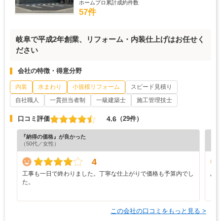
ホームプロ累計成約件数
57件
岐阜で平成2年創業、リフォーム・内装仕上げはお任せく
ださい
会社の特徴・得意分野
内装
水まわり
小規模リフォーム
スピード見積り
自社職人
一貫担当者制
一級建築士
施工管理技士
4.6
口コミ評価
（29件）
『納得の価格』が良かった
『素
（50代／女性）
（5
4
工事も一日で終わりました。丁寧な仕上がりで価格も予算内でし
あ
た。
この会社の口コミをもっと見る >