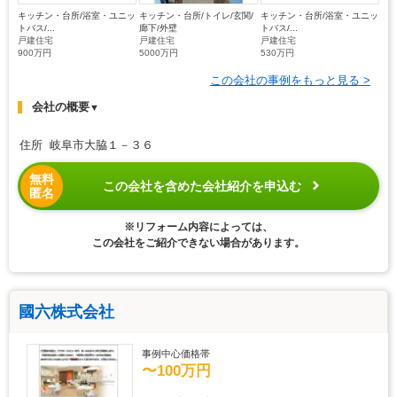
キッチン・台所/浴室・ユニッ
キッチン・台所/トイレ/玄関/
キッチン・台所/浴室・ユニッ
トバス/...
廊下/外壁
トバス/...
戸建住宅
戸建住宅
戸建住宅
900万円
5000万円
530万円
この会社の事例をもっと見る >
会社の概要
▼
住所 岐阜市大脇１－３６
無料
この会社を含めた会社紹介を申込む
匿名
※リフォーム内容によっては、
この会社をご紹介できない場合があります。
國六株式会社
事例中心価格帯
〜100万円