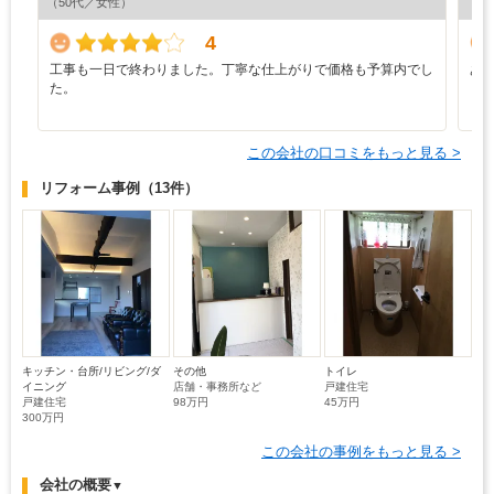
（50代／女性）
（5
4
工事も一日で終わりました。丁寧な仕上がりで価格も予算内でし
あ
た。
この会社の口コミをもっと見る >
リフォーム事例
（13件）
キッチン・台所/リビング/ダ
その他
トイレ
イニング
店舗・事務所など
戸建住宅
戸建住宅
98万円
45万円
300万円
この会社の事例をもっと見る >
会社の概要
▼