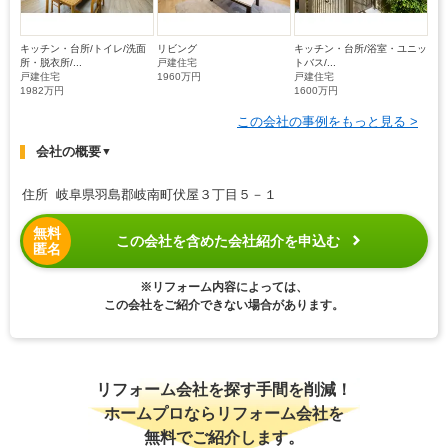
キッチン・台所/トイレ/洗面
リビング
キッチン・台所/浴室・ユニッ
所・脱衣所/...
戸建住宅
トバス/...
戸建住宅
1960万円
戸建住宅
1982万円
1600万円
この会社の事例をもっと見る >
会社の概要
▼
住所 岐阜県羽島郡岐南町伏屋３丁目５－１
無料
この会社を含めた会社紹介を申込む
匿名
※リフォーム内容によっては、
この会社をご紹介できない場合があります。
リフォーム会社を探す手間を削減！
ホームプロならリフォーム会社を
無料でご紹介します。