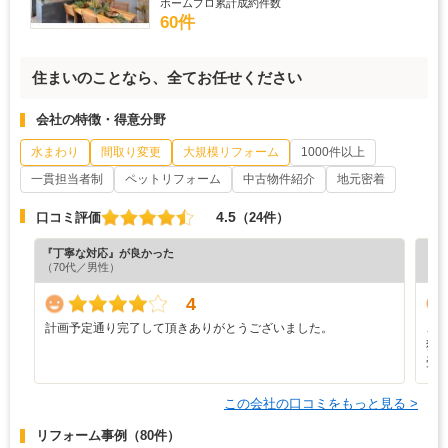
ホームプロ累計成約件数
60件
住まいのことなら、全てお任せください
会社の特徴・得意分野
水まわり
間取り変更
大規模リフォーム
1000件以上
一貫担当者制
ペットリフォーム
中古物件紹介
地元密着
4.5
口コミ評価
（24件）
『丁寧な対応』が良かった
『丁
（70代／男性）
（6
4
計画予定通り完了して頂きありがとうございました。
こ
独
受
この会社の口コミをもっと見る >
リフォーム事例
（80件）