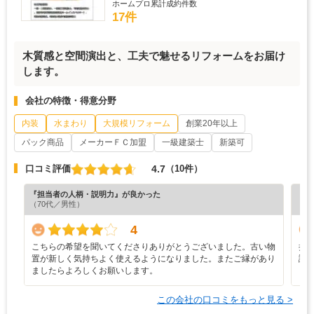
ホームプロ累計成約件数
17件
木質感と空間演出と、工夫で魅せるリフォームをお届け
します。
会社の特徴・得意分野
内装
水まわり
大規模リフォーム
創業20年以上
パック商品
メーカーＦＣ加盟
一級建築士
新築可
4.7
口コミ評価
（10件）
『担当者の人柄・説明力』が良かった
『満
（70代／男性）
（6
4
こちらの希望を聞いてくださりありがとうございました。古い物
担
置が新しく気持ちよく使えるようになりました。またご縁があり
誠
ましたらよろしくお願いします。
ま
この会社の口コミをもっと見る >