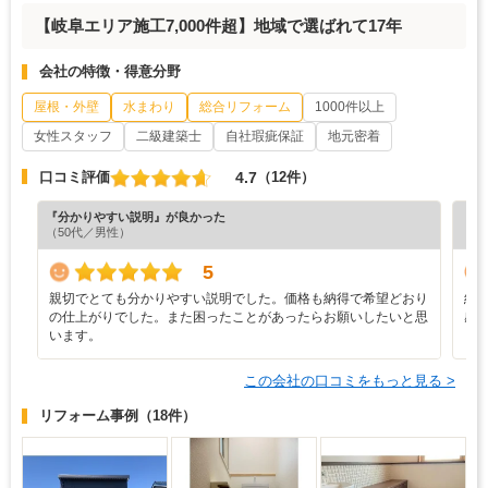
【岐阜エリア施工7,000件超】地域で選ばれて17年
会社の特徴・得意分野
屋根・外壁
水まわり
総合リフォーム
1000件以上
女性スタッフ
二級建築士
自社瑕疵保証
地元密着
4.7
口コミ評価
（12件）
『分かりやすい説明』が良かった
『担
（50代／男性）
（6
5
親切でとても分かりやすい説明でした。価格も納得で希望どおり
結
の仕上がりでした。また困ったことがあったらお願いしたいと思
感
います。
この会社の口コミをもっと見る >
リフォーム事例
（18件）