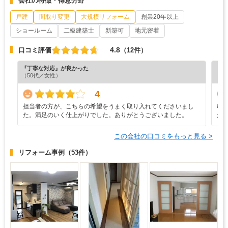
会社の特徴・得意分野
戸建
間取り変更
大規模リフォーム
創業20年以上
ショールーム
二級建築士
新築可
地元密着
4.8
口コミ評価
（12件）
『丁寧な対応』が良かった
『プ
（50代／女性）
（5
4
担当者の方が、こちらの希望をうまく取り入れてくださいまし
職
た。満足のいく仕上がりでした。ありがとうございました。
た
この会社の口コミをもっと見る >
リフォーム事例
（53件）