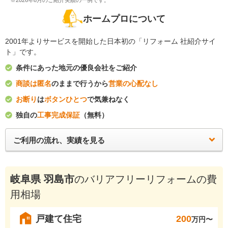
※2026年8月のご紹介実績の一例です。
ホームプロについて
2001年よりサービスを開始した日本初の「リフォーム 社紹介サイ
ト」です。
条件にあった地元の優良会社をご紹介
商談は匿名
のままで行うから
営業の心配なし
お断り
は
ボタンひとつ
で気兼ねなく
独自の
工事完成保証
（無料）
ご利用の流れ、実績を見る
岐阜県 羽島市
のバリアフリーリフォームの費
用相場
戸建て住宅
200
万円〜