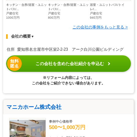
キッチン・台所/浴室・ユニッ
キッチン・台所/浴室・ユニッ
浴室・ユニットバス/トイ
トバス/...
トバス/...
レ/...
戸建住宅
戸建住宅
戸建住宅
1000万円
800万円
940万円
この会社の事例をもっと見る >
会社の概要
▼
住所 愛知県名古屋市中区栄2-2-23 アーク白川公園ビルディング
無料
この会社を含めた会社紹介を申込む
匿名
※リフォーム内容によっては、
この会社をご紹介できない場合があります。
マニカホーム株式会社
事例中心価格帯
500〜1,000万円