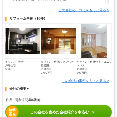
この会社の口コミをもっと見る >
リフォーム事例
（10件）
キッチン・台所
キッチン・台所/リビング/外
キッチン・台所/浴室・ユニッ
戸建住宅
壁/階段
トバス/...
500万円
戸建住宅
戸建住宅
2700万円
800万円
この会社の事例をもっと見る >
会社の概要
▼
住所 関市迫間404番地
無料
この会社を含めた会社紹介を申込む
匿名