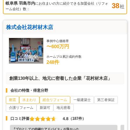
岐阜県 羽島市
内
にお住まいの方に紹介できる加盟会社（リフォ
38
社
ーム会社）数：
株式会社花村材木店
事例中心価格帯
〜600万円
ホームプロ累計成約件数
248件
創業130年以上、地元に密着した企業「花村材木店」
会社の特徴・得意分野
耐震
水まわり
総合リフォーム
一級建築士
第三者保証
介護リフォーム
新築可
地元密着
4.8
口コミ評価
（187件）
『プロとしての的確なアドバイス』が良かった
『丁