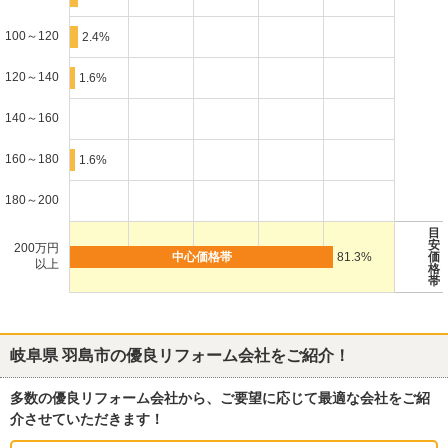
100～120
2.4%
120～140
1.6%
140～160
160～180
1.6%
180～200
目
安
200万円
81.3%
価
以上
格
帯
岐阜県 羽島市
の優良リフォーム会社をご紹介！
多数の優良リフォーム会社から、ご要望に応じて最適な会社をご紹
介させていただきます！