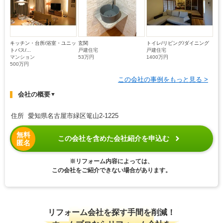
キッチン・台所/浴室・ユニッ
玄関
トイレ/リビング/ダイニング
トバス/...
戸建住宅
戸建住宅
マンション
53万円
1400万円
500万円
この会社の事例をもっと見る >
会社の概要
▼
住所 愛知県名古屋市緑区篭山2-1225
無料
この会社を含めた会社紹介を申込む
匿名
※リフォーム内容によっては、
この会社をご紹介できない場合があります。
リフォーム会社を探す手間を削減！