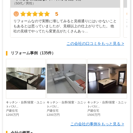
（50代／男性）
（5
5
リフォームなので実際に壊してみると見積通りにはいかないこと
工
もあるとは思っていましたが、見積以上の仕上がりでした。 他
な
社の見積でやってたら変更点がたくさんあっ…
この会社の口コミをもっと見る >
リフォーム事例
（135件）
キッチン・台所/浴室・ユニッ
キッチン・台所/浴室・ユニッ
キッチン・台所/浴室・ユニッ
トバス/...
トバス/...
トバス/...
戸建住宅
戸建住宅
戸建住宅
1200万円
1200万円
1500万円
この会社の事例をもっと見る >
会社の概要
▼