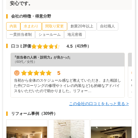
安心です。
会社の特徴・得意分野
内装
水まわり
間取り変更
創業20年以上
自社職人
一貫担当者制
ショールーム
地元密着
4.5
口コミ評価
（419件）
『担当者の人柄・説明力』が良かった
『納
（60代／女性）
（6
5
当初から全体のスケジュール感など教えていただき、また相談し
中
た件(フローリングの修理やトイレの内装など)も的確なアドバイ
い
スをいただいたので助かりました。リフォー…
ム
この会社の口コミをもっと見る >
リフォーム事例
（309件）