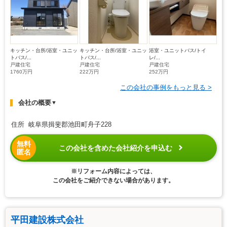
キッチン・台所/浴室・ユニッ
キッチン・台所/浴室・ユニッ
浴室・ユニットバス/トイ
トバス/...
トバス/...
レ/...
戸建住宅
戸建住宅
戸建住宅
1760万円
222万円
252万円
この会社の事例をもっと見る >
会社の概要
▼
住所 岐阜県揖斐郡池田町舟子228
無料
この会社を含めた会社紹介を申込む
匿名
※リフォーム内容によっては、
この会社をご紹介できない場合があります。
平田建設株式会社