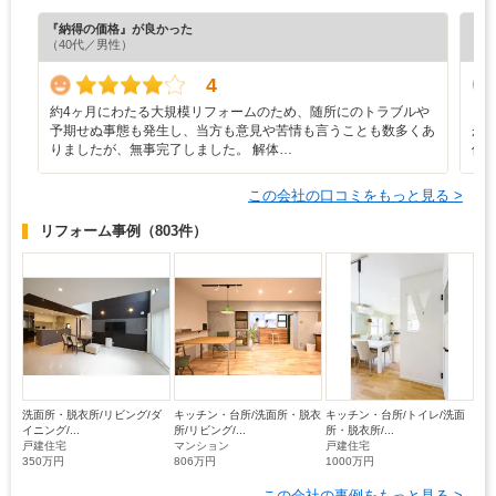
『納得の価格』が良かった
『丁
（40代／男性）
（6
4
約4ヶ月にわたる大規模リフォームのため、随所にのトラブルや
・
予期せぬ事態も発生し、当方も意見や苦情も言うことも数多くあ
が
りましたが、無事完了しました。 解体…
価
この会社の口コミをもっと見る >
リフォーム事例
（803件）
洗面所・脱衣所/リビング/ダ
キッチン・台所/洗面所・脱衣
キッチン・台所/トイレ/洗面
イニング/...
所/リビング/...
所・脱衣所/...
戸建住宅
マンション
戸建住宅
350万円
806万円
1000万円
この会社の事例をもっと見る >