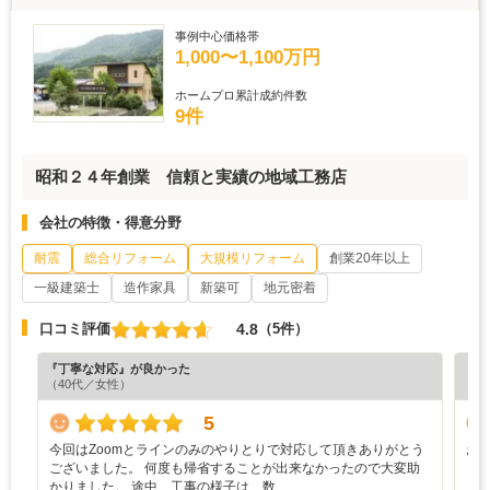
事例中心価格帯
1,000〜1,100万円
ホームプロ累計成約件数
9件
昭和２４年創業 信頼と実績の地域工務店
会社の特徴・得意分野
耐震
総合リフォーム
大規模リフォーム
創業20年以上
一級建築士
造作家具
新築可
地元密着
4.8
口コミ評価
（5件）
『丁寧な対応』が良かった
『納
（40代／女性）
（6
5
今回はZoomとラインのみのやりとりで対応して頂きありがとう
お
ございました。 何度も帰省することが出来なかったので大変助
と
かりました。 途中、工事の様子は、数…