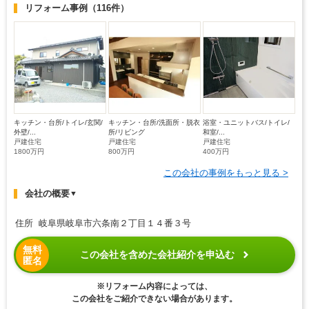
リフォーム事例
（116件）
キッチン・台所/トイレ/玄関/
キッチン・台所/洗面所・脱衣
浴室・ユニットバス/トイレ/
外壁/...
所/リビング
和室/...
戸建住宅
戸建住宅
戸建住宅
1800万円
800万円
400万円
この会社の事例をもっと見る >
会社の概要
▼
住所 岐阜県岐阜市六条南２丁目１４番３号
無料
この会社を含めた会社紹介を申込む
匿名
※リフォーム内容によっては、
この会社をご紹介できない場合があります。