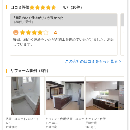
4.7
口コミ評価
（10件）
『満足のいく仕上がり』が良かった
『納
（30代／男性）
（5
4
毎回、細かく連絡をいただき施工を進めていただけました。満足
小
しています。
た
ー
この会社の口コミをもっと見る >
リフォーム事例
（8件）
浴室・ユニットバス/トイ
キッチン・台所/浴室・ユニッ
キッチン・台所
レ/...
トバス/...
戸建住宅
戸建住宅
戸建住宅
163万円