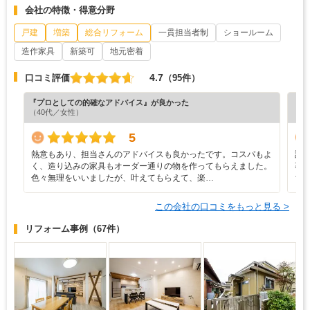
会社の特徴・得意分野
戸建
増築
総合リフォーム
一貫担当者制
ショールーム
造作家具
新築可
地元密着
4.7
口コミ評価
（95件）
『プロとしての的確なアドバイス』が良かった
『担
（40代／女性）
（7
5
熱意もあり、担当さんのアドバイスも良かったです。コスパもよ
設
く、造り込みの家具もオーダー通りの物を作ってもらえました。
事
色々無理をいいましたが、叶えてもらえて、楽…
ち
この会社の口コミをもっと見る >
リフォーム事例
（67件）