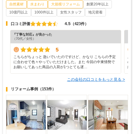
自然素材
水まわり
大規模リフォーム
創業20年以上
10億円以上
1000件以上
女性スタッフ
地元密着
4.5
口コミ評価
（423件）
『丁寧な対応』が良かった
『担
（70代／女性）
（5
5
こちらがちょっと 急いでいたのですけど、かなり こちらの予定
店
に合わせて色々やっていただけました。また 今回の中東情勢で
の
お願いしてあった商品の入荷が1つとても遅…
緒
この会社の口コミをもっと見る >
リフォーム事例
（153件）