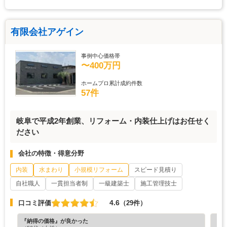
有限会社アゲイン
事例中心価格帯
〜400万円
ホームプロ累計成約件数
57件
岐阜で平成2年創業、リフォーム・内装仕上げはお任せく
ださい
会社の特徴・得意分野
内装
水まわり
小規模リフォーム
スピード見積り
自社職人
一貫担当者制
一級建築士
施工管理技士
4.6
口コミ評価
（29件）
『納得の価格』が良かった
『素