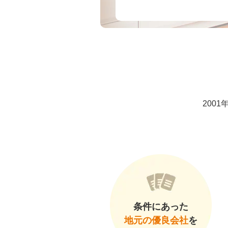
200
条件にあった
地元の優良会社
を