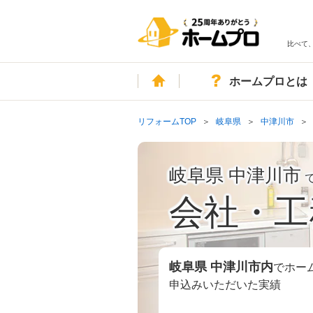
比べて
ホーム
ホームプロとは
リフォームTOP
岐阜県
中津川市
岐阜県 中津川市
会社・工
岐阜県 中津川市
内
でホー
申込みいただいた実績