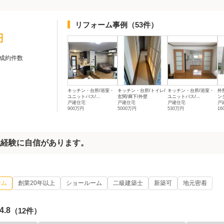
リフォーム事例
（53件）
円
成約件数
キッチン・台所/浴室・
キッチン・台所/トイレ/
キッチン・台所/浴室・
外
ユニットバス/...
玄関/廊下/外壁
ユニットバス/...
ン
戸建住宅
戸建住宅
戸建住宅
戸
900万円
5000万円
530万円
16
識経験に自信があります。
ーム
創業20年以上
ショールーム
二級建築士
新築可
地元密着
4.8
（12件）