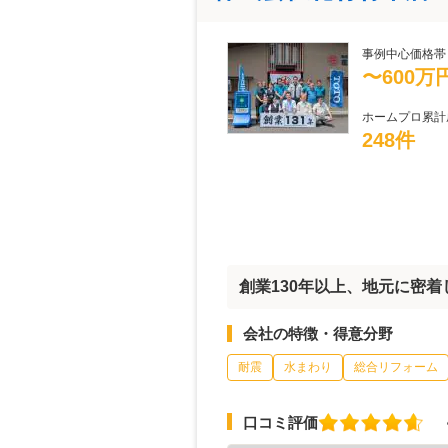
事例中心価格帯
〜600万
ホームプロ累計
248件
創業130年以上、地元に密
会社の特徴・得意分野
耐震
水まわり
総合リフォーム
口コミ評価