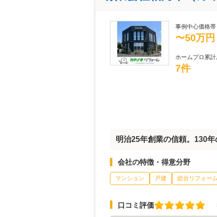
事例中心価格帯
〜50万円
ホームプロ累計
7件
明治25年創業の信頼。130
会社の特徴・得意分野
マンション
戸建
総合リフォー
口コミ評価