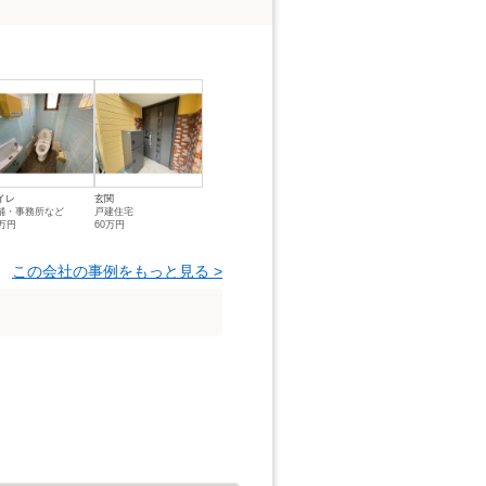
イレ
玄関
舗・事務所など
戸建住宅
0万円
60万円
この会社の事例をもっと見る >