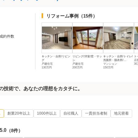
リフォーム事例
（15件）
成約件数
キッチン・台所/リビン
リビング/洋室/窓・サッ
キッチン・台所/トイレ/
ト
グ
シ
洗面所・脱衣所/...
店
戸建住宅
戸建住宅
マンション
3
130万円
200万円
150万円
年の技術で、あなたの理想をカタチに。
ム
創業20年以上
1000件以上
自社職人
一貫担当者制
地元密着
5.0
（8件）