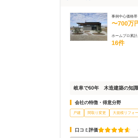
事例中心価格帯
〜700万
ホームプロ累計
16件
岐阜で60年 木造建築の知
会社の特徴・得意分野
戸建
間取り変更
大規模リフォ
口コミ評価