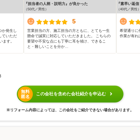
『担当者の人柄・説明力』が良かった
『素早い返信
（50代／男性）
（40代／男性
5
つか発生し
営業担当の方、施工担当の方ともに、とても一生
希望通りに
していただ
懸命で誠実に対応していただきました。 こちらの
作業が有れ
います。
要望や不安な点にも丁寧に耳を傾け、できるこ
と・難しいことを分か…
3
無料
この会社を含めた会社紹介を申込む
匿名
※リフォーム内容によっては、この会社をご紹介できない場合があります。