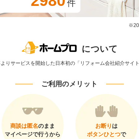
2980
件
※2
について
1年よりサービスを開始した日本初の「リフォーム会社紹介サイ
ご利用のメリット
商談は匿名
のまま
お断り
は
マイページで行うから
ボタンひとつ
で