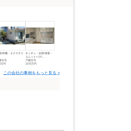
室/外構・エクステリ
キッチン・台所/浴室・
ユニットバス/...
建住宅
戸建住宅
00万円
1070万円
この会社の事例をもっと見る >