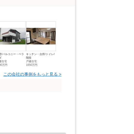
壁/バルコニー・ベラ
キッチン・台所/トイレ/
ダ
階段
建住宅
戸建住宅
00万円
1650万円
この会社の事例をもっと見る >