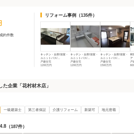
リフォーム事例
（135件）
円
成約件数
キッチン・台所/浴室・
キッチン・台所/浴室・
キッチン・台所/浴室・
和
ユニットバス/...
ユニットバス/...
ユニットバス/...
ア
戸建住宅
戸建住宅
戸建住宅
戸
1200万円
1200万円
1500万円
6
着した企業「花村材木店」
一級建築士
第三者保証
介護リフォーム
新築可
地元密着
4.8
（187件）