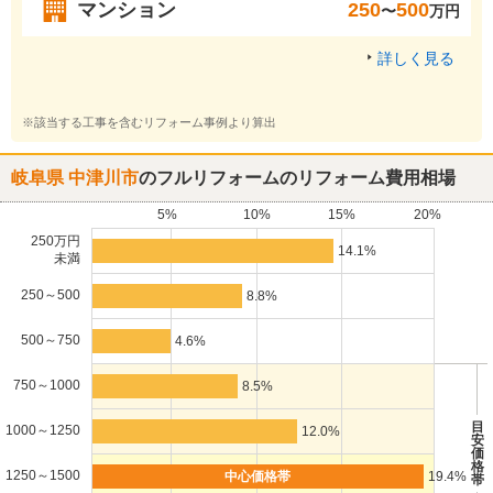
マンション
250
500
〜
万円
詳しく見る
※該当する工事を含むリフォーム事例より算出
岐阜県 中津川市
のフルリフォームのリフォーム費用相場
5%
10%
15%
20%
250万円
14.1%
未満
250～500
8.8%
500～750
4.6%
750～1000
8.5%
目
1000～1250
12.0%
安
価
格
1250～1500
19.4%
帯