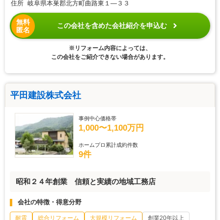
住所 岐阜県本巣郡北方町曲路東１―３３
無料
この会社を含めた会社紹介を申込む
匿名
※リフォーム内容によっては、
この会社をご紹介できない場合があります。
平田建設株式会社
事例中心価格帯
1,000〜1,100万円
ホームプロ累計成約件数
9件
昭和２４年創業 信頼と実績の地域工務店
会社の特徴・得意分野
耐震
総合リフォーム
大規模リフォーム
創業20年以上