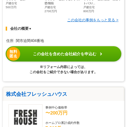
戸建住宅
壁/階段
トバス/...
500万円
戸建住宅
戸建住宅
2700万円
800万円
この会社の事例をもっと見る >
会社の概要
▼
住所 関市迫間404番地
無料
この会社を含めた会社紹介を申込む
匿名
※リフォーム内容によっては、
この会社をご紹介できない場合があります。
株式会社フレッシュハウス
事例中心価格帯
〜200万円
ホームプロ累計成約件数