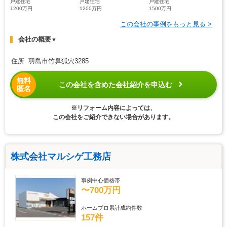
戸建住宅
戸建住宅
戸建住宅
1200万円
1200万円
1500万円
この会社の事例をもっと見る >
会社の概要
▼
住所 羽島市竹鼻狐穴3285
無料
この会社を含めた会社紹介を申込む
匿名
※リフォーム内容によっては、
この会社をご紹介できない場合があります。
株式会社マルシゲ工務店
事例中心価格帯
〜700万円
ホームプロ累計成約件数
157件