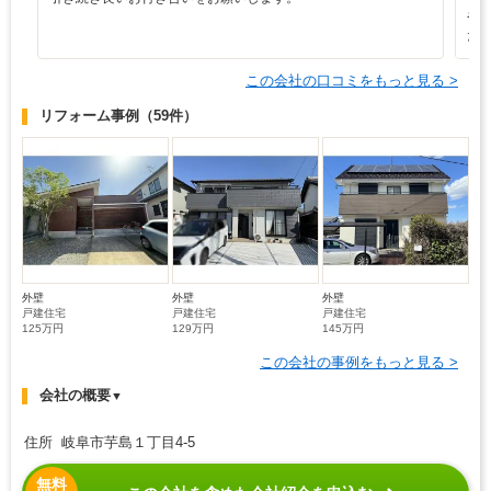
や
た
この会社の口コミをもっと見る >
リフォーム事例
（59件）
外壁
外壁
外壁
戸建住宅
戸建住宅
戸建住宅
125万円
129万円
145万円
この会社の事例をもっと見る >
会社の概要
▼
住所 岐阜市芋島１丁目4-5
無料