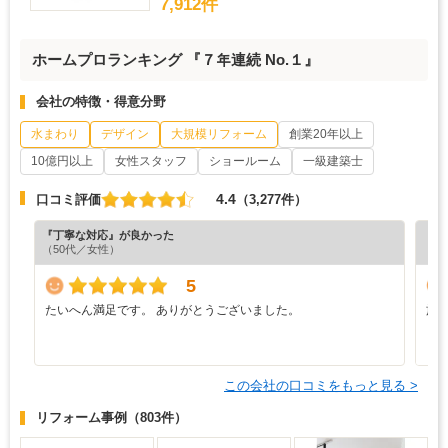
7,912件
ホームプロランキング 『７年連続 No.１』
会社の特徴・得意分野
水まわり
デザイン
大規模リフォーム
創業20年以上
10億円以上
女性スタッフ
ショールーム
一級建築士
4.4
口コミ評価
（3,277件）
『丁寧な対応』が良かった
『分
（50代／女性）
（5
5
たいへん満足です。 ありがとうございました。
施
う
り
この会社の口コミをもっと見る >
リフォーム事例
（803件）