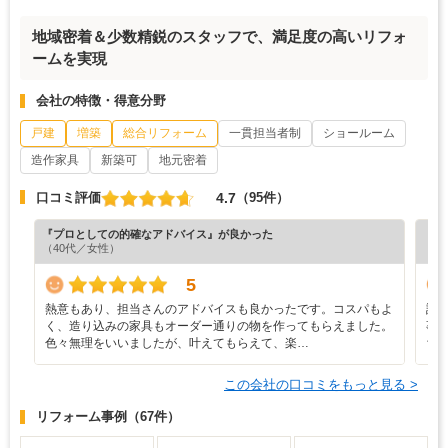
地域密着＆少数精鋭のスタッフで、満足度の高いリフォ
ームを実現
会社の特徴・得意分野
戸建
増築
総合リフォーム
一貫担当者制
ショールーム
造作家具
新築可
地元密着
4.7
口コミ評価
（95件）
『プロとしての的確なアドバイス』が良かった
『担
（40代／女性）
（7
5
熱意もあり、担当さんのアドバイスも良かったです。コスパもよ
設
く、造り込みの家具もオーダー通りの物を作ってもらえました。
事
色々無理をいいましたが、叶えてもらえて、楽…
ち
この会社の口コミをもっと見る >
リフォーム事例
（67件）