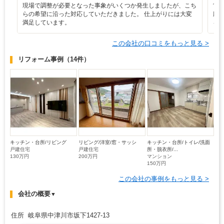
現場で調整が必要となった事象がいくつか発生しましたが、こち
営
らの希望に沿った対応していただきました。 仕上がりには大変
応
満足しています。
を
この会社の口コミをもっと見る >
リフォーム事例
（14件）
キッチン・台所/リビング
リビング/洋室/窓・サッシ
キッチン・台所/トイレ/洗面
戸建住宅
戸建住宅
所・脱衣所/...
130万円
200万円
マンション
150万円
この会社の事例をもっと見る >
会社の概要
▼
住所 岐阜県中津川市坂下1427-13