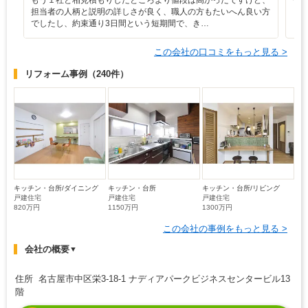
担当者の人柄と説明の詳しさが良く、職人の方もたいへん良い方
でしたし、約束通り3日間という短期間で、き…
この会社の口コミをもっと見る >
リフォーム事例
（240件）
キッチン・台所/ダイニング
キッチン・台所
キッチン・台所/リビング
戸建住宅
戸建住宅
戸建住宅
820万円
1150万円
1300万円
この会社の事例をもっと見る >
会社の概要
▼
住所 名古屋市中区栄3-18-1 ナディアパークビジネスセンタービル13
階