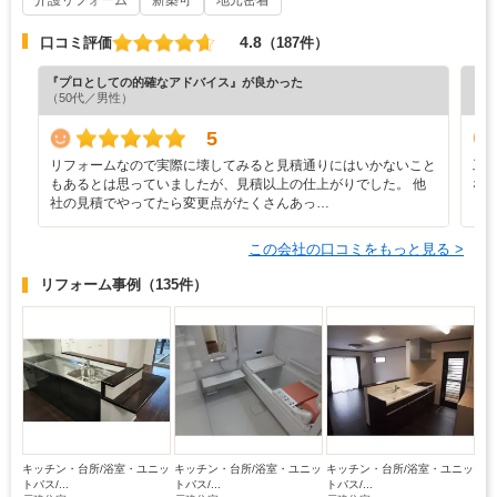
介護リフォーム
新築可
地元密着
4.8
口コミ評価
（187件）
『プロとしての的確なアドバイス』が良かった
『丁
（50代／男性）
（5
5
リフォームなので実際に壊してみると見積通りにはいかないこと
工
もあるとは思っていましたが、見積以上の仕上がりでした。 他
な
社の見積でやってたら変更点がたくさんあっ…
この会社の口コミをもっと見る >
リフォーム事例
（135件）
キッチン・台所/浴室・ユニッ
キッチン・台所/浴室・ユニッ
キッチン・台所/浴室・ユニッ
トバス/...
トバス/...
トバス/...