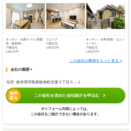
キッチン・台所/トイレ/洗面
リビング
キッチン・台所/浴室・ユニッ
所・脱衣所/...
戸建住宅
トバス/...
戸建住宅
1960万円
戸建住宅
1982万円
1600万円
この会社の事例をもっと見る >
会社の概要
▼
住所 岐阜県羽島郡岐南町伏屋３丁目５－１
無料
この会社を含めた会社紹介を申込む
匿名
※リフォーム内容によっては、
この会社をご紹介できない場合があります。