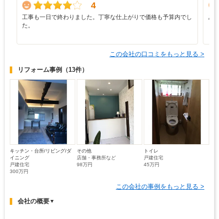
4
工事も一日で終わりました。丁寧な仕上がりで価格も予算内でし
あ
た。
この会社の口コミをもっと見る >
リフォーム事例
（13件）
キッチン・台所/リビング/ダ
その他
トイレ
イニング
店舗・事務所など
戸建住宅
戸建住宅
98万円
45万円
300万円
この会社の事例をもっと見る >
会社の概要
▼