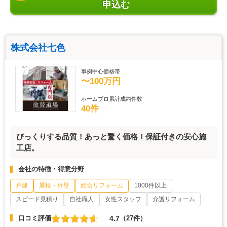
申込む
株式会社七色
事例中心価格帯
〜100万円
ホームプロ累計成約件数
40件
びっくりする品質！あっと驚く価格！保証付きの安心施
工店。
会社の特徴・得意分野
戸建
屋根・外壁
総合リフォーム
1000件以上
スピード見積り
自社職人
女性スタッフ
介護リフォーム
4.7
口コミ評価
（27件）