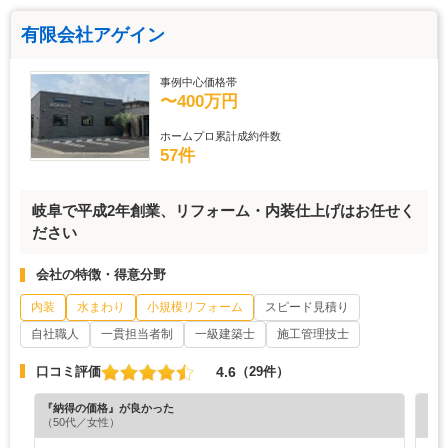
有限会社アゲイン
事例中心価格帯
〜400万円
ホームプロ累計成約件数
57件
岐阜で平成2年創業、リフォーム・内装仕上げはお任せく
ださい
会社の特徴・得意分野
内装
水まわり
小規模リフォーム
スピード見積り
自社職人
一貫担当者制
一級建築士
施工管理技士
4.6
口コミ評価
（29件）
『納得の価格』が良かった
『素
（50代／女性）
（5