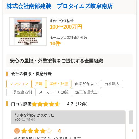
株式会社南部建装 プロタイムズ岐阜南店
事例中心価格帯
100〜200万円
ホームプロ累計成約件数
16件
安心の屋根・外壁塗装をご提供する全国組織
会社の特徴・得意分野
マンション
戸建
屋根・外壁
創業20年以上
自社職人
一貫担当者制
メーカーＦＣ加盟
施工管理技士
4.7
口コミ評価
（12件）
『丁寧な対応』が良かった
『担
（60代／男性）
（4
4
引き続き良いお付き合いをお願いします。
し