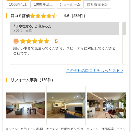
10億円以上
1000件以上
ショールーム
自社瑕疵保証
4.6
口コミ評価
（239件）
『丁寧な対応』が良かった
『分
（50代／女性）
（6
5
細かい事まで気遣ってくださり、スピーディに対応してくださる
シ
会社です。
な
この会社の口コミをもっと見る >
リフォーム事例
（136件）
キッチン・台所/トイレ/洗面
キッチン・台所/リビング/ダ
キッチン・台所/浴室・ユニッ