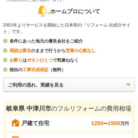
※2026年8月のご紹介実績の一例です。
ホームプロについて
2001年よりサービスを開始した日本初の「リフォーム 社紹介サイ
ト」です。
条件にあった地元の優良会社をご紹介
商談は匿名
のままで行うから
営業の心配なし
お断り
は
ボタンひとつ
で気兼ねなく
独自の
工事完成保証
（無料）
ご利用の流れ、実績を見る
岐阜県 中津川市
のフルリフォームの費用相場
戸建て住宅
1250
1500
〜
万円