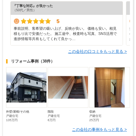
『丁寧な対応』が良かった
『担
（50代／男性）
（5
5
事前説明、客希望の吸い上げ、反映が良い。 価格も安い。相見
担
積もり比で安価だった。 施工途中、検査時も写真、SNS活用で
へ
進捗情報等共有もしてくれて良かっ…
か
この会社の口コミをもっと見る >
リフォーム事例
（38件）
外壁/屋根/その他
階段
収納
戸建住宅
戸建住宅
戸建住宅
135万円
6万円
25万円
この会社の事例をもっと見る >