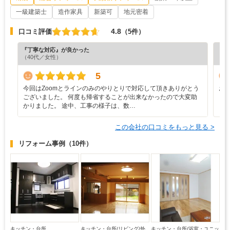
一級建築士
造作家具
新築可
地元密着
4.8
口コミ評価
（5件）
『丁寧な対応』が良かった
『納
（40代／女性）
（6
5
今回はZoomとラインのみのやりとりで対応して頂きありがとう
お
ございました。 何度も帰省することが出来なかったので大変助
と
かりました。 途中、工事の様子は、数…
この会社の口コミをもっと見る >
リフォーム事例
（10件）
キッチン・台所
キッチン・台所/リビング/外
キッチン・台所/浴室・ユニッ