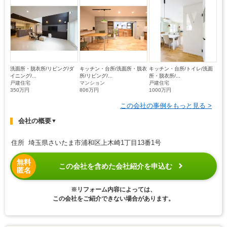
洗面所・脱衣所/リビング/ダ
キッチン・台所/洗面所・脱衣
キッチン・台所/トイレ/洗面
イニング/...
所/リビング/...
所・脱衣所/...
戸建住宅
マンション
戸建住宅
350万円
806万円
1000万円
この会社の事例をもっと見る >
会社の概要
▼
住所 埼玉県さいたま市浦和区上木崎1丁目13番1号
無料
この会社を含めた会社紹介を申込む
匿名
※リフォーム内容によっては、
この会社をご紹介できない場合があります。