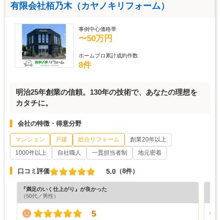
有限会社栢乃木（カヤノキリフォーム）
事例中心価格帯
〜50万円
ホームプロ累計成約件数
8件
明治25年創業の信頼。130年の技術で、あなたの理想を
カタチに。
会社の特徴・得意分野
マンション
戸建
総合リフォーム
創業20年以上
1000件以上
自社職人
一貫担当者制
地元密着
5.0
口コミ評価
（8件）
『満足のいく仕上がり』が良かった
『担
（50代／男性）
（5
5