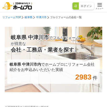
ログイン
メニュー
リフォームTOP
岐阜県
中津川市
フルリフォームの会社一覧
岐阜県 中津川市
でフルリフォーム
が得意な
会社・工務店・業者を探す
岐阜県 中津川市
内
でホームプロにリフォーム会社
紹介をお申込みいただいた実績
2983
件