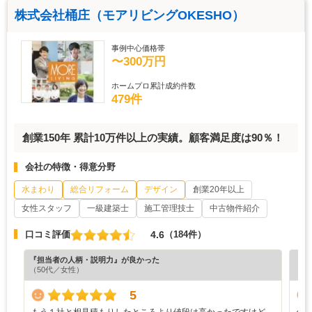
株式会社桶庄（モアリビングOKESHO）
事例中心価格帯
〜300万円
ホームプロ累計成約件数
479件
創業150年 累計10万件以上の実績。顧客満足度は90％！
会社の特徴・得意分野
水まわり
総合リフォーム
デザイン
創業20年以上
女性スタッフ
一級建築士
施工管理技士
中古物件紹介
4.6
口コミ評価
（184件）
『担当者の人柄・説明力』が良かった
『丁
（50代／女性）
（6
5
もう１社と相見積もりしたところより値段は高かったですけど、
何