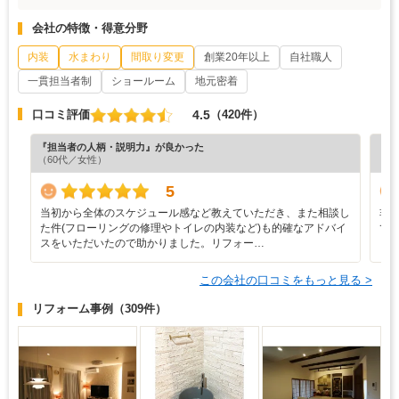
会社の特徴・得意分野
内装
水まわり
間取り変更
創業20年以上
自社職人
一貫担当者制
ショールーム
地元密着
4.5
口コミ評価
（420件）
『担当者の人柄・説明力』が良かった
『納
（60代／女性）
（5
5
当初から全体のスケジュール感など教えていただき、また相談し
非
た件(フローリングの修理やトイレの内装など)も的確なアドバイ
て
スをいただいたので助かりました。リフォー…
この会社の口コミをもっと見る >
リフォーム事例
（309件）