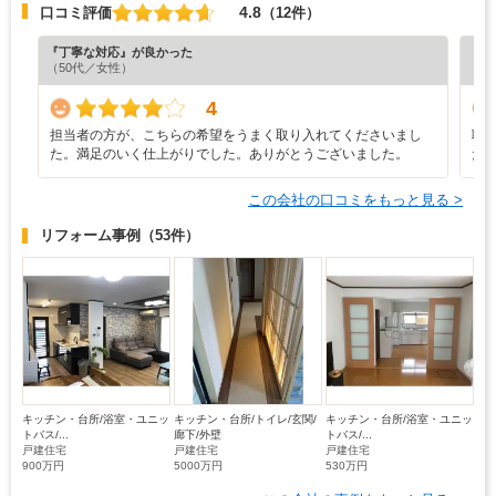
4.8
口コミ評価
（12件）
『丁寧な対応』が良かった
『プ
（50代／女性）
（5
4
担当者の方が、こちらの希望をうまく取り入れてくださいまし
職
た。満足のいく仕上がりでした。ありがとうございました。
た
この会社の口コミをもっと見る >
リフォーム事例
（53件）
キッチン・台所/浴室・ユニッ
キッチン・台所/トイレ/玄関/
キッチン・台所/浴室・ユニッ
トバス/...
廊下/外壁
トバス/...
戸建住宅
戸建住宅
戸建住宅
900万円
5000万円
530万円