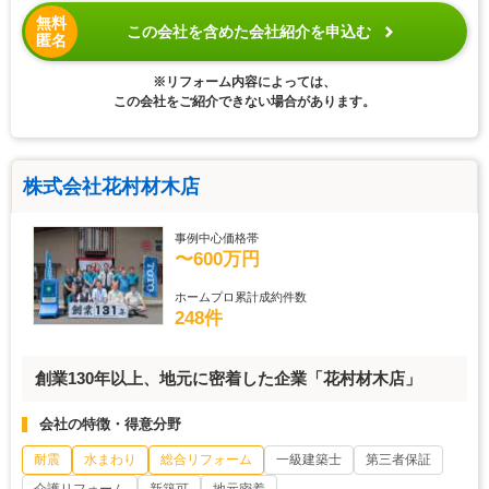
無料
この会社を含めた会社紹介を申込む
匿名
※リフォーム内容によっては、
この会社をご紹介できない場合があります。
株式会社花村材木店
事例中心価格帯
〜600万円
ホームプロ累計成約件数
248件
創業130年以上、地元に密着した企業「花村材木店」
会社の特徴・得意分野
耐震
水まわり
総合リフォーム
一級建築士
第三者保証