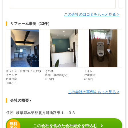
この会社の口コミをもっと見る >
リフォーム事例
（13件）
キッチン・台所/リビング/ダ
その他
トイレ
イニング
店舗・事務所など
戸建住宅
戸建住宅
98万円
45万円
300万円
この会社の事例をもっと見る >
会社の概要
▼
住所 岐阜県本巣郡北方町曲路東１―３３
無料
この会社を含めた会社紹介を申込む