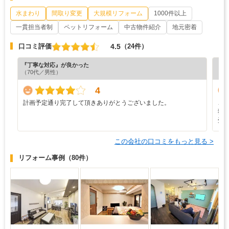
水まわり
間取り変更
大規模リフォーム
1000件以上
一貫担当者制
ペットリフォーム
中古物件紹介
地元密着
4.5
口コミ評価
（24件）
『丁寧な対応』が良かった
『丁
（70代／男性）
（6
4
計画予定通り完了して頂きありがとうございました。
こ
独
受
この会社の口コミをもっと見る >
リフォーム事例
（80件）