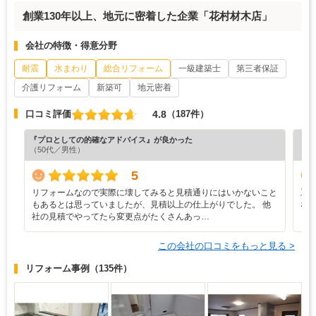
創業130年以上、地元に密着した企業「花村材木店」
会社の特徴・得意分野
耐震
水まわり
総合リフォーム
一級建築士
第三者保証
介護リフォーム
新築可
地元密着
4.8
口コミ評価
（187件）
『プロとしての的確なアドバイス』が良かった
『丁
（50代／男性）
（5
5
リフォームなので実際に壊してみると見積通りにはいかないこと
工
もあるとは思っていましたが、見積以上の仕上がりでした。 他
な
社の見積でやってたら変更点がたくさんあっ…
この会社の口コミをもっと見る >
リフォーム事例
（135件）