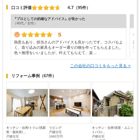
4.7
口コミ評価
（95件）
『プロとしての的確なアドバイス』が良かった
『担
（40代／女性）
（7
5
熱意もあり、担当さんのアドバイスも良かったです。コスパもよ
設
く、造り込みの家具もオーダー通りの物を作ってもらえました。
事
色々無理をいいましたが、叶えてもらえて、楽…
ち
この会社の口コミをもっと見る >
リフォーム事例
（67件）
キッチン・台所/トイレ/洗面
リビング
キッチン・台所/浴室・ユニッ
所・脱衣所/...
戸建住宅
トバス/...
戸建住宅
1960万円
戸建住宅