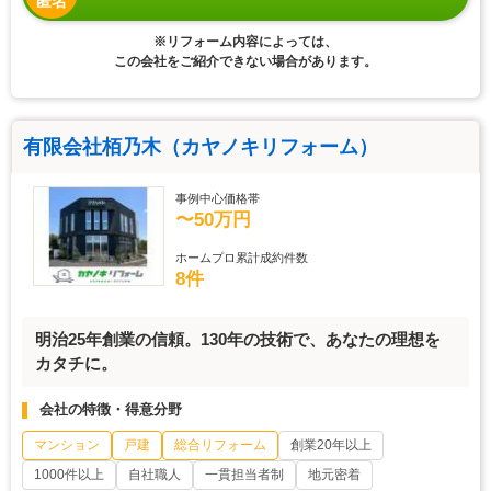
匿名
※リフォーム内容によっては、
この会社をご紹介できない場合があります。
有限会社栢乃木（カヤノキリフォーム）
事例中心価格帯
〜50万円
ホームプロ累計成約件数
8件
明治25年創業の信頼。130年の技術で、あなたの理想を
カタチに。
会社の特徴・得意分野
マンション
戸建
総合リフォーム
創業20年以上
1000件以上
自社職人
一貫担当者制
地元密着