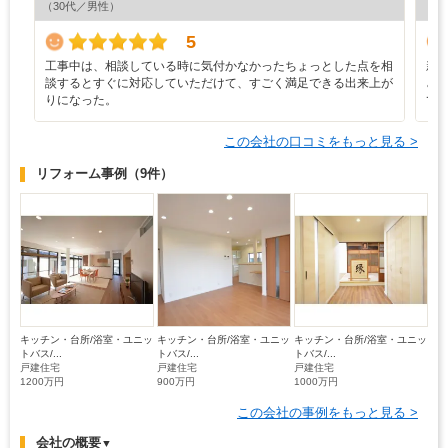
（30代／男性）
（4
5
工事中は、相談している時に気付かなかったちょっとした点を相
新
談するとすぐに対応していただけて、すごく満足できる出来上が
ざ
りになった。
て
この会社の口コミをもっと見る >
リフォーム事例
（9件）
キッチン・台所/浴室・ユニッ
キッチン・台所/浴室・ユニッ
キッチン・台所/浴室・ユニッ
トバス/...
トバス/...
トバス/...
戸建住宅
戸建住宅
戸建住宅
1200万円
900万円
1000万円
この会社の事例をもっと見る >
会社の概要
▼