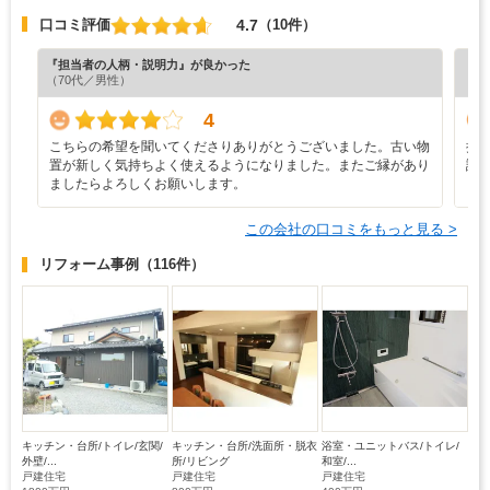
4.7
口コミ評価
（10件）
『担当者の人柄・説明力』が良かった
『満
（70代／男性）
（6
4
こちらの希望を聞いてくださりありがとうございました。古い物
担
置が新しく気持ちよく使えるようになりました。またご縁があり
誠
ましたらよろしくお願いします。
ま
この会社の口コミをもっと見る >
リフォーム事例
（116件）
キッチン・台所/トイレ/玄関/
キッチン・台所/洗面所・脱衣
浴室・ユニットバス/トイレ/
外壁/...
所/リビング
和室/...
戸建住宅
戸建住宅
戸建住宅