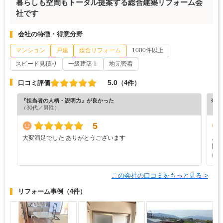
暮らしも空間もトータル提案する総合建築リフォーム会
社です
会社の特徴・得意分野
マンション
戸建
総合リフォーム
1000件以上
スピード見積り
一級建築士
地元密着
5.0
口コミ評価
（4件）
『担当者の人柄・説明力』が良かった
※ホ
（30代／男性）
5
大変満足でした ありがとうございます
屋
聞
に
この会社の口コミをもっと見る >
リフォーム事例
（4件）