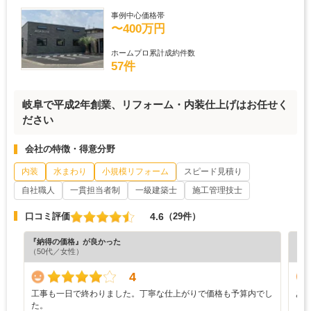
事例中心価格帯
〜400万円
ホームプロ累計成約件数
57件
岐阜で平成2年創業、リフォーム・内装仕上げはお任せく
ださい
会社の特徴・得意分野
内装
水まわり
小規模リフォーム
スピード見積り
自社職人
一貫担当者制
一級建築士
施工管理技士
4.6
口コミ評価
（29件）
『納得の価格』が良かった
『素
（50代／女性）
（5
4
工事も一日で終わりました。丁寧な仕上がりで価格も予算内でし
あ
た。