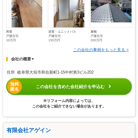
和室
浴室・ユニットバス
屋根
戸建住宅
戸建住宅
戸建住宅
10万円
150万円
200万円
この会社の事例をもっと見る >
会社の概要
▼
住所 岐阜県大垣市和合新町1-15中村第3ビル202
無料
この会社を含めた会社紹介を申込む
匿名
※リフォーム内容によっては、
この会社をご紹介できない場合があります。
有限会社アゲイン