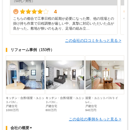
（50代／男性）
（6
4
こちらの都合で工事日程の延期が必要になった際、他の現場との
修
掛け持ち作業で日程調整が厳しい中、真摯に対応いただいた点が
も
良かった。敷地が狭いのもあり、足場の組み立…
この会社の口コミをもっと見る >
リフォーム事例
（153件）
キッチン・台所/浴室・ユニッ
キッチン・台所/浴室・ユニッ
浴室・ユニットバス/トイ
トバス/...
トバス/...
レ/...
戸建住宅
戸建住宅
戸建住宅
1000万円
800万円
940万円
この会社の事例をもっと見る >
会社の概要
▼