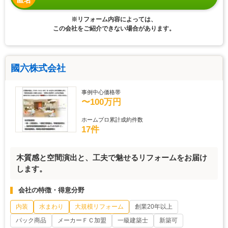
匿名
※リフォーム内容によっては、
この会社をご紹介できない場合があります。
國六株式会社
事例中心価格帯
〜100万円
ホームプロ累計成約件数
17件
木質感と空間演出と、工夫で魅せるリフォームをお届け
します。
会社の特徴・得意分野
内装
水まわり
大規模リフォーム
創業20年以上
パック商品
メーカーＦＣ加盟
一級建築士
新築可