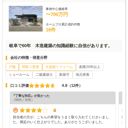
事例中心価格帯
〜700万円
ホームプロ累計成約件数
16件
岐阜で60年 木造建築の知識経験に自信があります。
会社の特徴・得意分野
戸建
間取り変更
大規模リフォーム
創業20年以上
ショールーム
二級建築士
新築可
地元密着
4.8
口コミ評価
（12件）
『丁寧な対応』が良かった
『プ
（50代／女性）
（5
4
担当者の方が、こちらの希望をうまく取り入れてくださいまし
職
た。満足のいく仕上がりでした。ありがとうございました。
た