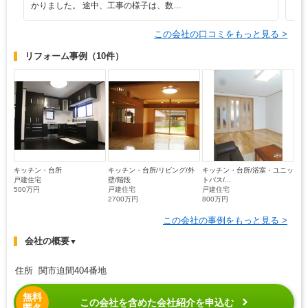
かりました。 途中、工事の様子は、数…
この会社の口コミをもっと見る >
リフォーム事例
（10件）
キッチン・台所
キッチン・台所/リビング/外
キッチン・台所/浴室・ユニッ
戸建住宅
壁/階段
トバス/...
500万円
戸建住宅
戸建住宅
2700万円
800万円
この会社の事例をもっと見る >
会社の概要
▼
住所 関市迫間404番地
無料
この会社を含めた会社紹介を申込む