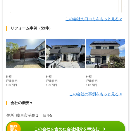
や
た
この会社の口コミをもっと見る >
リフォーム事例
（59件）
外壁
外壁
外壁
戸建住宅
戸建住宅
戸建住宅
125万円
129万円
145万円
この会社の事例をもっと見る >
会社の概要
▼
住所 岐阜市芋島１丁目4-5
無料
この会社を含めた会社紹介を申込む