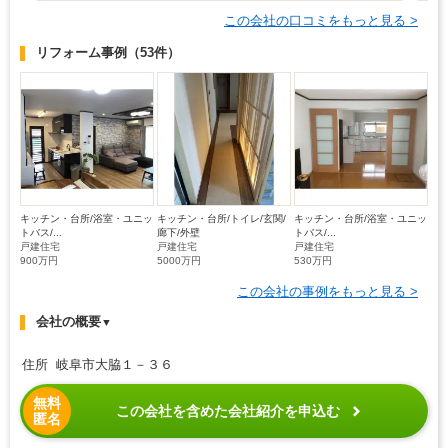
この会社の口コミをもっと見る >
リフォーム事例
（53件）
キッチン・台所/浴室・ユニッ
キッチン・台所/トイレ/玄関/
キッチン・台所/浴室・ユニッ
トバス/...
廊下/外壁
トバス/...
戸建住宅
戸建住宅
戸建住宅
900万円
5000万円
530万円
この会社の事例をもっと見る >
会社の概要
▼
住所 岐阜市大脇１－３６
無料
この会社を含めた会社紹介を申込む
匿名