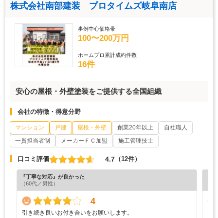
株式会社南部建装 プロタイムズ岐阜南店
事例中心価格帯
100〜200万円
ホームプロ累計成約件数
16件
安心の屋根・外壁塗装をご提供する全国組織
会社の特徴・得意分野
マンション
戸建
屋根・外壁
創業20年以上
自社職人
一貫担当者制
メーカーＦＣ加盟
施工管理技士
4.7
口コミ評価
（12件）
『丁寧な対応』が良かった
『担
（60代／男性）
（4
4
引き続き良いお付き合いをお願いします。
し