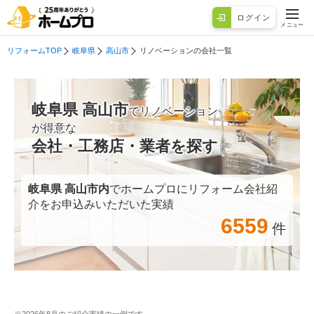
ログイン
メニュー
リフォームTOP
岐阜県
高山市
リノベーションの会社一覧
岐阜県 高山市
でリノベーション
が得意な
会社・工務店・業者を探す
岐阜県 高山市
内
でホームプロにリフォーム会社紹
介をお申込みいただいた実績
6559
件