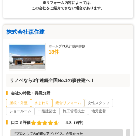
※リフォーム内容によっては、
この会社をご紹介できない場合があります。
株式会社森住建
ホームプロ累計成約件数
18件
リノベなら3年連続全国No.1の森住建へ！
会社の特徴・得意分野
屋根・外壁
水まわり
総合リフォーム
女性スタッフ
ショールーム
一級建築士
施工管理技士
地元密着
4.8
口コミ評価
（9件）
『プロとしての的確なアドバイス』が良かった
『担