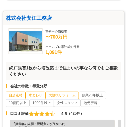
株式会社安江工務店
事例中心価格帯
〜700万円
ホームプロ累計成約件数
1,091件
網戸張替1枚から増改築まで住まいの事なら何でもご相談
ください
会社の特徴・得意分野
自然素材
水まわり
大規模リフォーム
創業20年以上
10億円以上
1000件以上
女性スタッフ
地元密着
4.5
口コミ評価
（425件）
『担当者の人柄・説明力』が良かった
『満