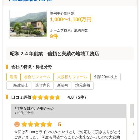
事例中心価格帯
1,000〜1,100万円
ホームプロ累計成約件数
9件
昭和２４年創業 信頼と実績の地域工務店
会社の特徴・得意分野
耐震
総合リフォーム
大規模リフォーム
創業20年以上
一級建築士
造作家具
新築可
地元密着
4.8
口コミ評価
（5件）
『丁寧な対応』が良かった
『納
（40代／女性）
（6
5
今回はZoomとラインのみのやりとりで対応して頂きありがとう
お
ございました。 何度も帰省することが出来なかったので大変助
と