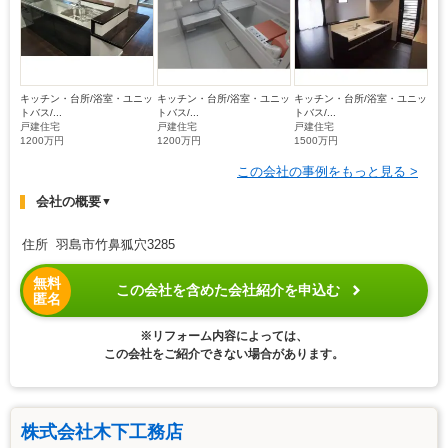
キッチン・台所/浴室・ユニッ
キッチン・台所/浴室・ユニッ
キッチン・台所/浴室・ユニッ
トバス/...
トバス/...
トバス/...
戸建住宅
戸建住宅
戸建住宅
1200万円
1200万円
1500万円
この会社の事例をもっと見る >
会社の概要
▼
住所 羽島市竹鼻狐穴3285
無料
この会社を含めた会社紹介を申込む
匿名
※リフォーム内容によっては、
この会社をご紹介できない場合があります。
株式会社木下工務店