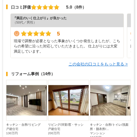
5.0
口コミ評価
（8件）
『満足のいく仕上がり』が良かった
『担
（50代／男性）
（5
5
現場で調整が必要となった事象がいくつか発生しましたが、こち
営
らの希望に沿った対応していただきました。 仕上がりには大変
応
満足しています。
を
この会社の口コミをもっと見る >
リフォーム事例
（14件）
キッチン・台所/リビング
リビング/洋室/窓・サッシ
キッチン・台所/トイレ/洗面
戸建住宅
戸建住宅
所・脱衣所/...
130万円
200万円
マンション