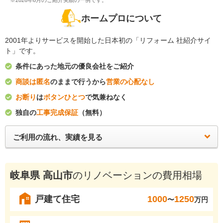
※2026年8月のご紹介実績の一例です。
ホームプロについて
2001年よりサービスを開始した日本初の「リフォーム 社紹介サイ
ト」です。
条件にあった地元の優良会社をご紹介
商談は匿名
のままで行うから
営業の心配なし
お断り
は
ボタンひとつ
で気兼ねなく
独自の
工事完成保証
（無料）
ご利用の流れ、実績を見る
岐阜県 高山市
のリノベーションの費用相場
戸建て住宅
1000
1250
〜
万円