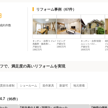
リフォーム事例
（67件）
円
成約件数
キッチン・台所/トイレ/
リビング
キッチン・台所/浴室・
浴
洗面所・脱衣所/...
戸建住宅
ユニットバス/...
イレ
戸建住宅
1960万円
戸建住宅
戸
1982万円
1600万円
17
フで、満足度の高いリフォームを実現
貫担当者制
ショールーム
造作家具
新築可
地元密着
4.7
（95件）
かった
『担当者の人柄・説明力』が良かった
『納得の価格