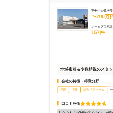
事例中心価格帯
〜700万
ホームプロ累計
157件
地域密着＆少数精鋭のスタッ
会社の特徴・得意分野
戸建
増築
総合リフォーム
一
口コミ評価
『プロとしての的確なアドバイス』が良