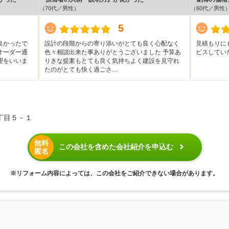
（70代／男性）
（60代／男性
5
良かったで
設計の段階からの寄り添いがとても良く心配なく
見積もりに
オーダー通
色々相談出来た事ありがとうございました 予算あ
ビスしてい
理をいいま
りきな提案もとても良く気持ちよく建設を見守れ
たのがとても快く過ごさ…
丁目５－１
無料
この会社を含めた会社紹介を申込む
匿名
※リフォーム内容によっては、この会社をご紹介できない場合があります。