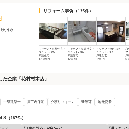
リフォーム事例
（135件）
円
成約件数
キッチン・台所/浴室・
キッチン・台所/浴室・
キッチン・台所/浴室・
和
ユニットバス/...
ユニットバス/...
ユニットバス/...
ア
戸建住宅
戸建住宅
戸建住宅
戸
1200万円
1200万円
1500万円
6
着した企業「花村材木店」
一級建築士
第三者保証
介護リフォーム
新築可
地元密着
4.8
（187件）
かった
『丁寧な対応』が良かった
『満足のいく