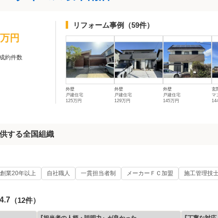
リフォーム事例
（59件）
0万円
成約件数
外壁
外壁
外壁
玄
戸建住宅
戸建住宅
戸建住宅
マ
125万円
129万円
145万円
1
供する全国組織
創業20年以上
自社職人
一貫担当者制
メーカーＦＣ加盟
施工管理技
4.7
（12件）
『担当者の人柄・説明力』が良かった
『丁寧な対応