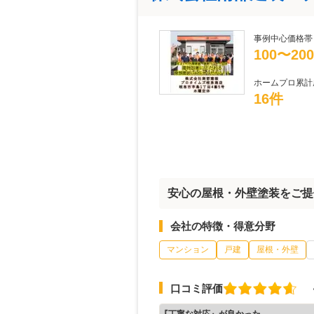
事例中心価格帯
100〜20
ホームプロ累計
16件
安心の屋根・外壁塗装をご提
会社の特徴・得意分野
マンション
戸建
屋根・外壁
口コミ評価
『丁寧な対応』が良かった