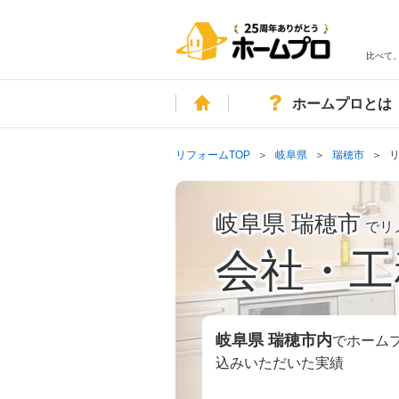
比べて
ホーム
ホームプロとは
リフォームTOP
岐阜県
瑞穂市
岐阜県 瑞穂市
でリ
会社・工
岐阜県 瑞穂市
内
でホーム
込みいただいた実績