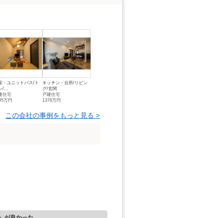
室・ユニットバス/ト
キッチン・台所/リビン
/...
グ/玄関
建住宅
戸建住宅
95万円
1378万円
この会社の事例をもっと見る >
』が良かった