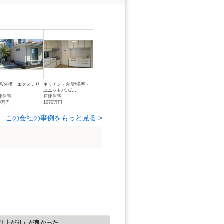
室/外構・エクステリ
キッチン・台所/浴室・
ユニットバス/...
建住宅
戸建住宅
00万円
1070万円
この会社の事例をもっと見る >
仕上がり』が良かった