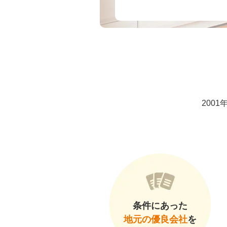
200
条件にあった
地元の優良会社
を