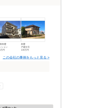
関/外壁
外壁
ンション
戸建住宅
44万円
130万円
この会社の事例をもっと見る >
士
』が良かった