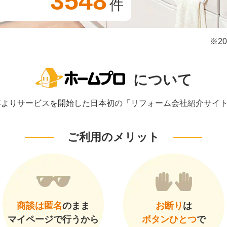
3548
件
※2
について
1年よりサービスを開始した日本初の「リフォーム会社紹介サイ
ご利用のメリット
商談は匿名
のまま
お断り
は
マイページで行うから
ボタンひとつ
で