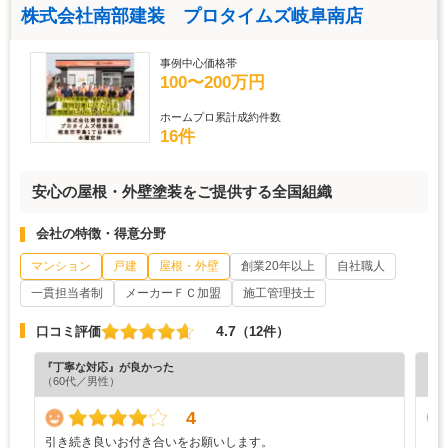
株式会社南部建装 プロタイムズ岐阜南店
事例中心価格帯
100〜200万円
ホームプロ累計成約件数
16件
安心の屋根・外壁塗装をご提供する全国組織
会社の特徴・得意分野
マンション
戸建
屋根・外壁
創業20年以上
自社職人
一貫担当者制
メーカーＦＣ加盟
施工管理技士
4.7
口コミ評価
（12件）
『丁寧な対応』が良かった
『担
（60代／男性）
（4
4
引き続き良いお付き合いをお願いします。
し