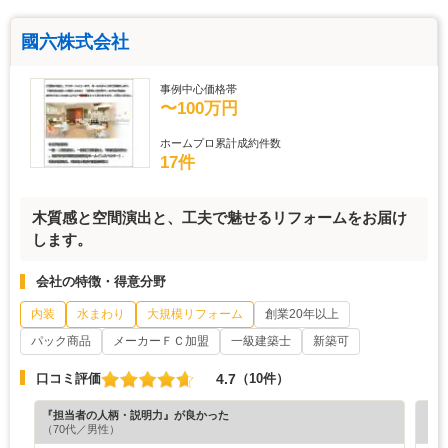
國六株式会社
事例中心価格帯
〜100万円
ホームプロ累計成約件数
17件
木質感と空間演出と、工夫で魅せるリフォームをお届け
します。
会社の特徴・得意分野
内装
水まわり
大規模リフォーム
創業20年以上
パック商品
メーカーＦＣ加盟
一級建築士
新築可
4.7
口コミ評価
（10件）
『担当者の人柄・説明力』が良かった
『満
（70代／男性）
（6