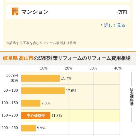
マンション
-
万円
詳しく見る
※該当する工事を含むリフォーム事例より算出
岐阜県 高山市
の防犯対策リフォームのリフォーム費用相場
10%
20%
30%
40%
50万円
15.7%
未満
目
50～100
17.6%
安
価
格
100～150
7.8%
帯
150～200
11.8%
200～250
5.9%