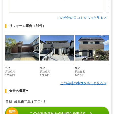
や
た
この会社の口コミをもっと見る >
リフォーム事例
（59件）
外壁
外壁
外壁
戸建住宅
戸建住宅
戸建住宅
125万円
129万円
145万円
この会社の事例をもっと見る >
会社の概要
▼
住所 岐阜市芋島１丁目4-5
無料
この会社を含めた会社紹介を申込む