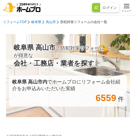
ログイン
メニュー
リフォームTOP
岐阜県
高山市
防犯対策リフォームの会社一覧
岐阜県 高山市
で防犯対策リフォーム
が得意な
会社・工務店・業者を探す
岐阜県 高山市
内
でホームプロにリフォーム会社紹
介をお申込みいただいた実績
6559
件