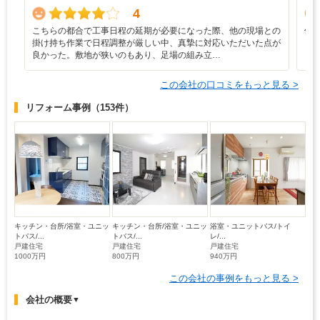
4
こちらの都合で工事日程の延期が必要になった際、他の現場との
修
掛け持ち作業で日程調整が厳しい中、真摯に対応いただいた点が
も
良かった。敷地が狭いのもあり、足場の組み立…
この会社の口コミをもっと見る >
リフォーム事例
（153件）
キッチン・台所/浴室・ユニッ
キッチン・台所/浴室・ユニッ
浴室・ユニットバス/トイ
トバス/...
トバス/...
レ/...
戸建住宅
戸建住宅
戸建住宅
1000万円
800万円
940万円
この会社の事例をもっと見る >
会社の概要
▼