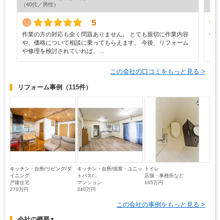
（40代／男性）
（6
5
作業の方の対応も全く問題ありません。 とても親切に作業内容
仕
や、価格について相談に乗ってもらえます。 今後、リフォーム
や修理を検討されていれば、…
この会社の口コミをもっと見る >
リフォーム事例
（115件）
キッチン・台所/リビング/ダ
キッチン・台所/浴室・ユニッ
トイレ
イニング
トバス/...
店舗・事務所など
戸建住宅
マンション
165万円
270万円
340万円
この会社の事例をもっと見る >
会社の概要
▼