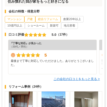
住み慣れた我が家をもっと好きになる
会社の特徴・得意分野
マンション
戸建
総合リフォーム
創業20年以上
10億円以上
ショールーム
新築可
地元密着
5.0
口コミ評価
（17件）
『丁寧な対応』が良かった
『満
（30代／男性）
（9
5
最後まで丁寧に対応していただけました。ありがとうございまし
室
た。
丁
す
この会社の口コミをもっと見る >
リフォーム事例
（24件）