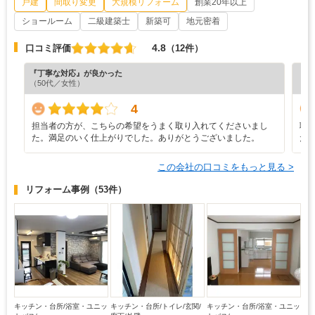
戸建
間取り変更
大規模リフォーム
創業20年以上
ショールーム
二級建築士
新築可
地元密着
4.8
口コミ評価
（12件）
『丁寧な対応』が良かった
『プ
（50代／女性）
（5
4
担当者の方が、こちらの希望をうまく取り入れてくださいまし
職
た。満足のいく仕上がりでした。ありがとうございました。
た
この会社の口コミをもっと見る >
リフォーム事例
（53件）
キッチン・台所/浴室・ユニッ
キッチン・台所/トイレ/玄関/
キッチン・台所/浴室・ユニッ