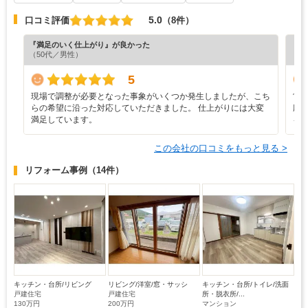
5.0
口コミ評価
（8件）
『満足のいく仕上がり』が良かった
『担
（50代／男性）
（5
5
現場で調整が必要となった事象がいくつか発生しましたが、こち
営
らの希望に沿った対応していただきました。 仕上がりには大変
応
満足しています。
を
この会社の口コミをもっと見る >
リフォーム事例
（14件）
キッチン・台所/リビング
リビング/洋室/窓・サッシ
キッチン・台所/トイレ/洗面
戸建住宅
戸建住宅
所・脱衣所/...
130万円
200万円
マンション