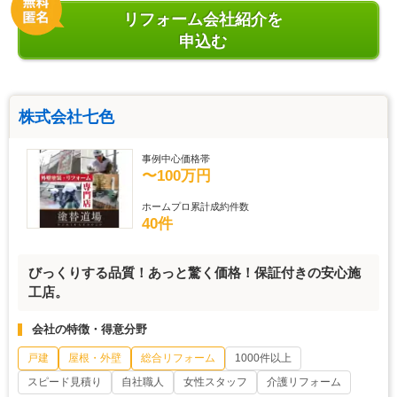
リフォーム会社紹介を
申込む
株式会社七色
事例中心価格帯
〜100万円
ホームプロ累計成約件数
40件
びっくりする品質！あっと驚く価格！保証付きの安心施
工店。
会社の特徴・得意分野
戸建
屋根・外壁
総合リフォーム
1000件以上
スピード見積り
自社職人
女性スタッフ
介護リフォーム