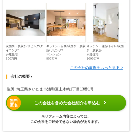
洗面所・脱衣所/リビング/ダ
キッチン・台所/洗面所・脱衣
キッチン・台所/トイレ/洗面
イニング/...
所/リビング/...
所・脱衣所/...
戸建住宅
マンション
戸建住宅
350万円
806万円
1000万円
この会社の事例をもっと見る >
会社の概要
▼
住所 埼玉県さいたま市浦和区上木崎1丁目13番1号
無料
この会社を含めた会社紹介を申込む
匿名
※リフォーム内容によっては、
この会社をご紹介できない場合があります。