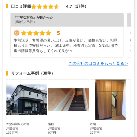
4.7
口コミ評価
（27件）
『丁寧な対応』が良かった
『担
（50代／男性）
（5
5
事前説明、客希望の吸い上げ、反映が良い。 価格も安い。相見
担
積もり比で安価だった。 施工途中、検査時も写真、SNS活用で
へ
進捗情報等共有もしてくれて良かっ…
か
この会社の口コミをもっと見る >
リフォーム事例
（38件）
外壁/屋根/その他
階段
収納
戸建住宅
戸建住宅
戸建住宅
135万円
6万円
25万円