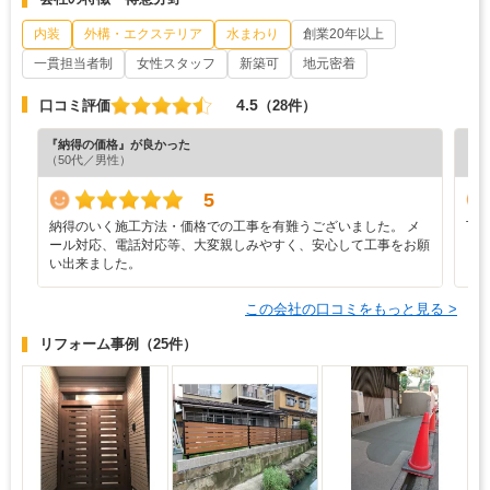
内装
外構・エクステリア
水まわり
創業20年以上
一貫担当者制
女性スタッフ
新築可
地元密着
4.5
口コミ評価
（28件）
『納得の価格』が良かった
『丁
（50代／男性）
（5
5
納得のいく施工方法・価格での工事を有難うございました。 メ
丁
ール対応、電話対応等、大変親しみやすく、安心して工事をお願
い出来ました。
この会社の口コミをもっと見る >
リフォーム事例
（25件）