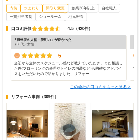
内装
水まわり
間取り変更
創業20年以上
自社職人
一貫担当者制
ショールーム
地元密着
4.5
口コミ評価
（420件）
『担当者の人柄・説明力』が良かった
『納
（60代／女性）
（5
5
当初から全体のスケジュール感など教えていただき、また相談し
非
た件(フローリングの修理やトイレの内装など)も的確なアドバイ
て
スをいただいたので助かりました。リフォー…
この会社の口コミをもっと見る >
リフォーム事例
（309件）