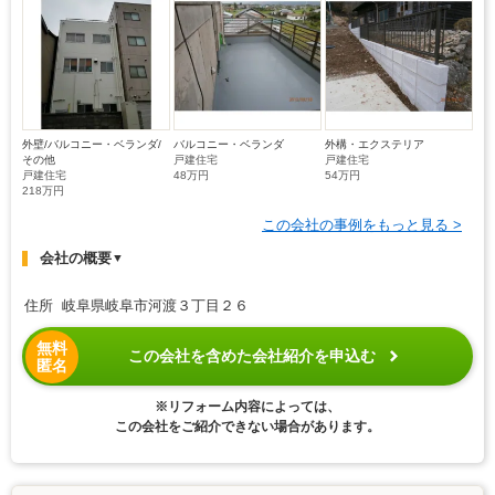
外壁/バルコニー・ベランダ/
バルコニー・ベランダ
外構・エクステリア
その他
戸建住宅
戸建住宅
戸建住宅
48万円
54万円
218万円
この会社の事例をもっと見る >
会社の概要
▼
住所 岐阜県岐阜市河渡３丁目２６
無料
この会社を含めた会社紹介を申込む
匿名
※リフォーム内容によっては、
この会社をご紹介できない場合があります。