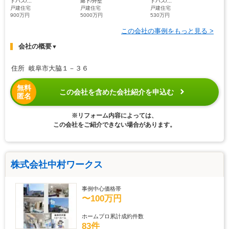
トバス/...
廊下/外壁
トバス/...
戸建住宅
戸建住宅
戸建住宅
900万円
5000万円
530万円
この会社の事例をもっと見る >
会社の概要
▼
住所 岐阜市大脇１－３６
無料
この会社を含めた会社紹介を申込む
匿名
※リフォーム内容によっては、
この会社をご紹介できない場合があります。
株式会社中村ワークス
事例中心価格帯
〜100万円
ホームプロ累計成約件数
83件