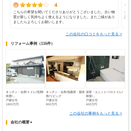
4
こちらの希望を聞いてくださりありがとうございました。古い物
担
置が新しく気持ちよく使えるようになりました。またご縁があり
誠
ましたらよろしくお願いします。
ま
この会社の口コミをもっと見る >
リフォーム事例
（116件）
キッチン・台所/トイレ/玄関/
キッチン・台所/洗面所・脱衣
浴室・ユニットバス/トイレ/
外壁/...
所/リビング
和室/...
戸建住宅
戸建住宅
戸建住宅
1800万円
800万円
400万円
この会社の事例をもっと見る >
会社の概要
▼