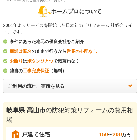
※2026年8月のご紹介実績の一例です。
ホームプロについて
2001年よりサービスを開始した日本初の「リフォーム 社紹介サイ
ト」です。
条件にあった地元の優良会社をご紹介
商談は匿名
のままで行うから
営業の心配なし
お断り
は
ボタンひとつ
で気兼ねなく
独自の
工事完成保証
（無料）
ご利用の流れ、実績を見る
岐阜県 高山市
の防犯対策リフォームの費用相
場
戸建て住宅
150
200
〜
万円