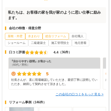
私たちは、お客様の家を我が家のように思い仕事に励み
ます。
会社の特徴・得意分野
屋根・外壁
水まわり
総合リフォーム
自社職人
ショールーム
二級建築士
施工管理技士
地元密着
4.4
口コミ評価
（36件）
『分かりやすい説明』が良かった
『担
（60代／男性）
（5
5
社長さんが、直に現場確認していただき、親切丁寧に説明してい
納
ただき、納得して契約させて頂きました。
この会社の口コミをもっと見る >
リフォーム事例
（146件）