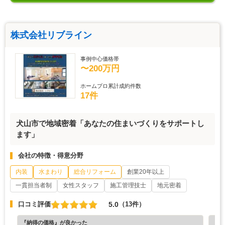
株式会社リブライン
事例中心価格帯
〜200万円
ホームプロ累計成約件数
17件
犬山市で地域密着「あなたの住まいづくりをサポートし
ます」
会社の特徴・得意分野
内装
水まわり
総合リフォーム
創業20年以上
一貫担当者制
女性スタッフ
施工管理技士
地元密着
5.0
口コミ評価
（13件）
『納得の価格』が良かった
『担