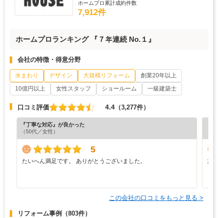
ホームプロ累計成約件数
7,912件
ホームプロランキング 『７年連続 No.１』
会社の特徴・得意分野
水まわり
デザイン
大規模リフォーム
創業20年以上
10億円以上
女性スタッフ
ショールーム
一級建築士
4.4
口コミ評価
（3,277件）
『丁寧な対応』が良かった
『分
（50代／女性）
（5
5
たいへん満足です。 ありがとうございました。
施
う
り
この会社の口コミをもっと見る >
リフォーム事例
（803件）