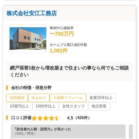
株式会社安江工務店
事例中心価格帯
〜700万円
ホームプロ累計成約件数
1,091件
網戸張替1枚から増改築まで住まいの事なら何でもご相談
ください
会社の特徴・得意分野
自然素材
水まわり
大規模リフォーム
創業20年以上
10億円以上
1000件以上
女性スタッフ
地元密着
4.5
口コミ評価
（426件）
『担当者の人柄・説明力』が良かった
『満
（50代／男性）
（6