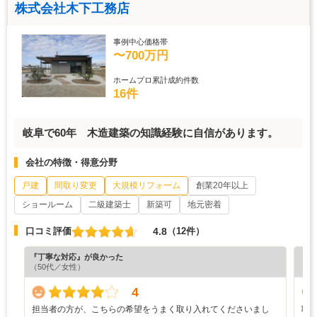
株式会社木下工務店
事例中心価格帯
〜700万円
ホームプロ累計成約件数
16件
岐阜で60年 木造建築の知識経験に自信があります。
会社の特徴・得意分野
戸建
間取り変更
大規模リフォーム
創業20年以上
ショールーム
二級建築士
新築可
地元密着
4.8
口コミ評価
（12件）
『丁寧な対応』が良かった
『プ
（50代／女性）
（5
4
担当者の方が、こちらの希望をうまく取り入れてくださいまし
職