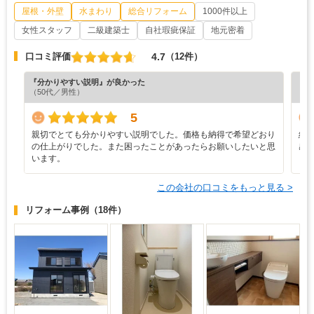
屋根・外壁
水まわり
総合リフォーム
1000件以上
女性スタッフ
二級建築士
自社瑕疵保証
地元密着
4.7
口コミ評価
（12件）
『分かりやすい説明』が良かった
『担
（50代／男性）
（6
5
親切でとても分かりやすい説明でした。価格も納得で希望どおり
結
の仕上がりでした。また困ったことがあったらお願いしたいと思
感
います。
この会社の口コミをもっと見る >
リフォーム事例
（18件）