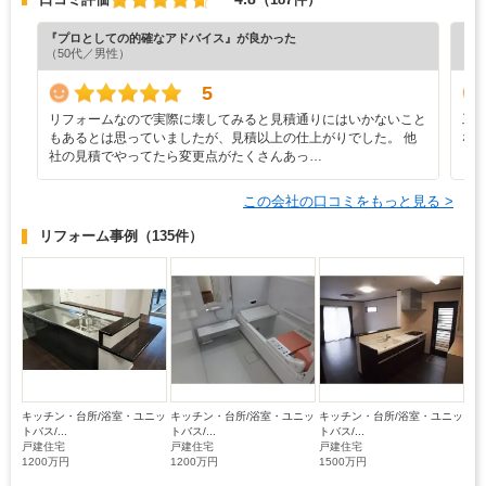
『プロとしての的確なアドバイス』が良かった
『丁
（50代／男性）
（5
5
リフォームなので実際に壊してみると見積通りにはいかないこと
工
もあるとは思っていましたが、見積以上の仕上がりでした。 他
な
社の見積でやってたら変更点がたくさんあっ…
この会社の口コミをもっと見る >
リフォーム事例
（135件）
キッチン・台所/浴室・ユニッ
キッチン・台所/浴室・ユニッ
キッチン・台所/浴室・ユニッ
トバス/...
トバス/...
トバス/...
戸建住宅
戸建住宅
戸建住宅
1200万円
1200万円
1500万円