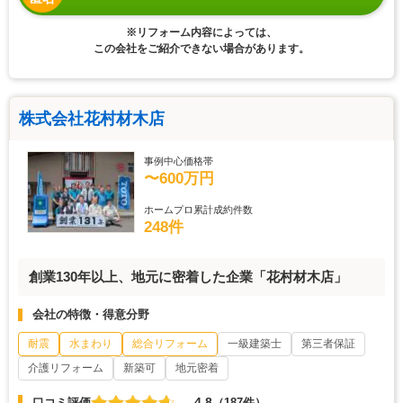
※リフォーム内容によっては、
この会社をご紹介できない場合があります。
株式会社花村材木店
事例中心価格帯
〜600万円
ホームプロ累計成約件数
248件
創業130年以上、地元に密着した企業「花村材木店」
会社の特徴・得意分野
耐震
水まわり
総合リフォーム
一級建築士
第三者保証
介護リフォーム
新築可
地元密着
4.8
口コミ評価
（187件）