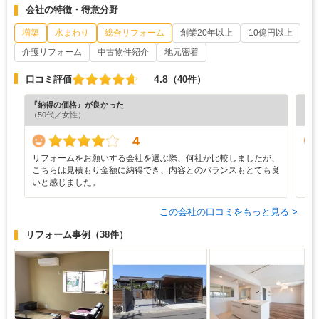
会社の特徴・得意分野
増築
水まわり
総合リフォーム
創業20年以上
10億円以上
介護リフォーム
中古物件紹介
地元密着
4.8
口コミ評価
（40件）
『納得の価格』が良かった
『担
（50代／女性）
（5
4
リフォームをお願いする会社を選ぶ際、何社か比較しましたが、
リ
こちらは見積もり金額に納得でき、内容とのバランスもとても良
いと感じました。
この会社の口コミをもっと見る >
リフォーム事例
（38件）