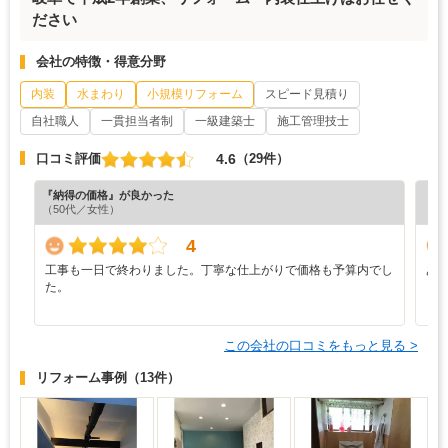
ださい
会社の特徴・得意分野
内装
水まわり
小規模リフォーム
スピード見積り
自社職人
一貫担当者制
一級建築士
施工管理技士
4.6
口コミ評価
（29件）
『納得の価格』が良かった
『素
（50代／女性）
（5
4
工事も一日で終わりました。丁寧な仕上がりで価格も予算内でし
あ
た。
この会社の口コミをもっと見る >
リフォーム事例
（13件）