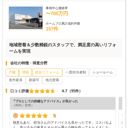
事例中心価格帯
〜700万円
ホームプロ累計成約件数
157件
地域密着＆少数精鋭のスタッフで、満足度の高いリフォ
ームを実現
会社の特徴・得意分野
戸建
増築
総合リフォーム
一貫担当者制
ショールーム
造作家具
新築可
地元密着
4.7
口コミ評価
（95件）
『プロとしての的確なアドバイス』が良かった
『担
（40代／女性）
（7
5
熱意もあり、担当さんのアドバイスも良かったです。コスパもよ
設
く、造り込みの家具もオーダー通りの物を作ってもらえました。
事