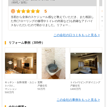
（60代／女性）
（6
5
当初から全体のスケジュール感など教えていただき、また相談し
中
た件(フローリングの修理やトイレの内装など)も的確なアドバイ
い
スをいただいたので助かりました。リフォー…
ム
この会社の口コミをもっと見る >
リフォーム事例
（309件）
キッチン・台所/浴室・ユニッ
玄関
トイレ/リビング/ダイニング
トバス/...
戸建住宅
戸建住宅
マンション
53万円
1400万円
500万円
この会社の事例をもっと見る >
会社の概要
▼