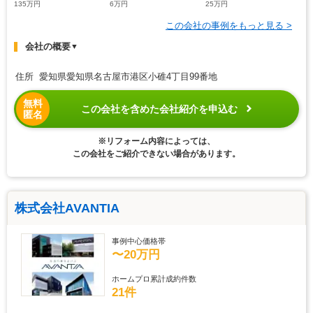
135万円
6万円
25万円
この会社の事例をもっと見る >
会社の概要
▼
住所 愛知県愛知県名古屋市港区小碓4丁目99番地
無料
この会社を含めた会社紹介を申込む
匿名
※リフォーム内容によっては、
この会社をご紹介できない場合があります。
株式会社AVANTIA
事例中心価格帯
〜20万円
ホームプロ累計成約件数
21件