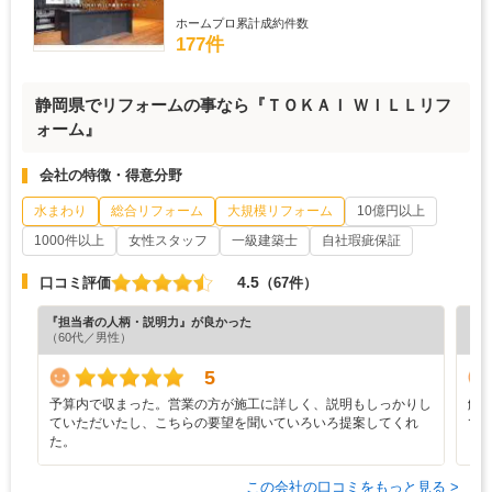
ホームプロ累計成約件数
177件
静岡県でリフォームの事なら『ＴＯＫＡＩ ＷＩＬＬリフ
ォーム』
会社の特徴・得意分野
水まわり
総合リフォーム
大規模リフォーム
10億円以上
1000件以上
女性スタッフ
一級建築士
自社瑕疵保証
4.5
口コミ評価
（67件）
『担当者の人柄・説明力』が良かった
『素
（60代／男性）
（6
5
予算内で収まった。営業の方が施工に詳しく、説明もしっかりし
解
ていただいたし、こちらの要望を聞いていろいろ提案してくれ
て
た。
この会社の口コミをもっと見る >