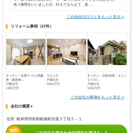
色々無理をいいましたが、叶えてもらえて、楽…
ち
この会社の口コミをもっと見る >
リフォーム事例
（67件）
キッチン・台所/トイレ/洗面
リビング
キッチン・台所/浴室・ユニッ
所・脱衣所/...
戸建住宅
トバス/...
戸建住宅
1960万円
戸建住宅
1982万円
1600万円
この会社の事例をもっと見る >
会社の概要
▼
住所 岐阜県羽島郡岐南町伏屋３丁目５－１
無料
この会社を含めた会社紹介を申込む