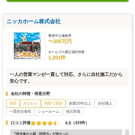
ニッカホーム株式会社
事例中心価格帯
〜200万円
ホームプロ累計成約件数
1,201件
一人の営業マンが一貫して対応。さらに自社施工だから
安心です。
会社の特徴・得意分野
内装
水まわり
間取り変更
創業20年以上
自社職人
一貫担当者制
ショールーム
地元密着
4.5
口コミ評価
（419件）
『担当者の人柄・説明力』が良かった
『納