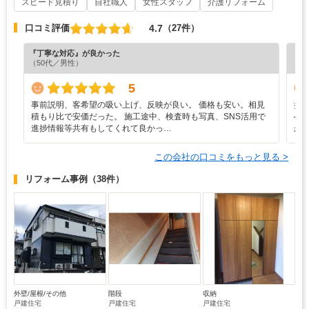
スピード見積り
自社職人
女性スタッフ
介護リフォーム
4.7
口コミ評価
（27件）
『丁寧な対応』が良かった
『担
（50代／男性）
（5
5
事前説明、客希望の吸い上げ、反映が良い。 価格も安い。相見
担
積もり比で安価だった。 施工途中、検査時も写真、SNS活用で
へ
進捗情報等共有もしてくれて良かっ…
か
この会社の口コミをもっと見る >
リフォーム事例
（38件）
外壁/屋根/その他
階段
収納
戸建住宅
戸建住宅
戸建住宅