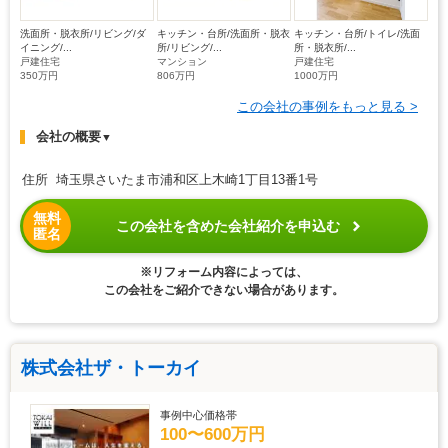
洗面所・脱衣所/リビング/ダ
キッチン・台所/洗面所・脱衣
キッチン・台所/トイレ/洗面
イニング/...
所/リビング/...
所・脱衣所/...
戸建住宅
マンション
戸建住宅
350万円
806万円
1000万円
この会社の事例をもっと見る >
会社の概要
▼
住所 埼玉県さいたま市浦和区上木崎1丁目13番1号
無料
この会社を含めた会社紹介を申込む
匿名
※リフォーム内容によっては、
この会社をご紹介できない場合があります。
株式会社ザ・トーカイ
事例中心価格帯
100〜600万円