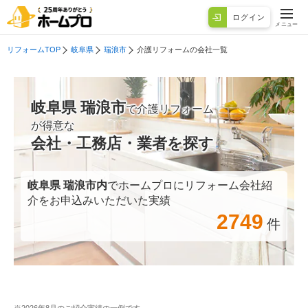
ログイン
メニュー
リフォームTOP
岐阜県
瑞浪市
介護リフォームの会社一覧
岐阜県 瑞浪市
で介護リフォーム
が得意な
会社・工務店・業者を探す
岐阜県 瑞浪市
内
でホームプロにリフォーム会社紹
介をお申込みいただいた実績
2749
件