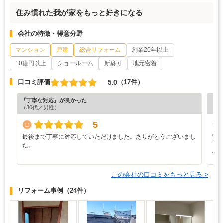
住み慣れた我が家をもっと好きになる
会社の特徴・得意分野
マンション
戸建
総合リフォーム
創業20年以上
10億円以上
ショールーム
新築可
地元密着
5.0
口コミ評価
（17件）
『丁寧な対応』が良かった
『満
（30代／男性）
（9
5
最後まで丁寧に対応していただけました。ありがとうございまし
室
た。
丁
す
この会社の口コミをもっと見る >
リフォーム事例
（24件）