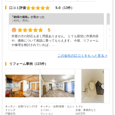
5.0
口コミ評価
（13件）
『納得の価格』が良かった
『担
（40代／男性）
（6
5
作業の方の対応も全く問題ありません。 とても親切に作業内容
仕
や、価格について相談に乗ってもらえます。 今後、リフォーム
や修理を検討されていれば、…
この会社の口コミをもっと見る >
リフォーム事例
（115件）
キッチン・台所/リビング/ダ
キッチン・台所/浴室・ユニッ
トイレ
イニング
トバス/...
店舗・事務所など
戸建住宅
マンション
165万円