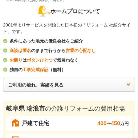
※2026年8月のご紹介実績の一例です。
ホームプロについて
2001年よりサービスを開始した日本初の「リフォーム 社紹介サイ
ト」です。
条件にあった地元の優良会社をご紹介
商談は匿名
のままで行うから
営業の心配なし
お断り
は
ボタンひとつ
で気兼ねなく
独自の
工事完成保証
（無料）
ご利用の流れ、実績を見る
岐阜県 瑞浪市
の介護リフォームの費用相場
戸建て住宅
400
450
〜
万円