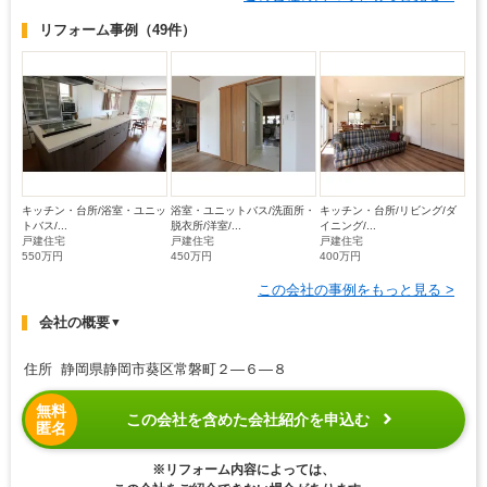
リフォーム事例
（49件）
キッチン・台所/浴室・ユニッ
浴室・ユニットバス/洗面所・
キッチン・台所/リビング/ダ
トバス/...
脱衣所/洋室/...
イニング/...
戸建住宅
戸建住宅
戸建住宅
550万円
450万円
400万円
この会社の事例をもっと見る >
会社の概要
▼
住所 静岡県静岡市葵区常磐町２―６―８
無料
この会社を含めた会社紹介を申込む
匿名
※リフォーム内容によっては、