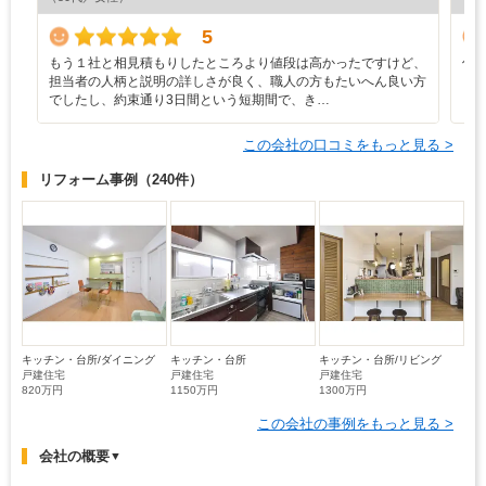
5
もう１社と相見積もりしたところより値段は高かったですけど、
何
担当者の人柄と説明の詳しさが良く、職人の方もたいへん良い方
でしたし、約束通り3日間という短期間で、き…
この会社の口コミをもっと見る >
リフォーム事例
（240件）
キッチン・台所/ダイニング
キッチン・台所
キッチン・台所/リビング
戸建住宅
戸建住宅
戸建住宅
820万円
1150万円
1300万円
この会社の事例をもっと見る >
会社の概要
▼