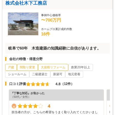
株式会社木下工務店
事例中心価格帯
〜700万円
ホームプロ累計成約件数
16件
岐阜で60年 木造建築の知識経験に自信があります。
会社の特徴・得意分野
戸建
間取り変更
大規模リフォーム
創業20年以上
ショールーム
二級建築士
新築可
地元密着
4.8
口コミ評価
（12件）
『丁寧な対応』が良かった
『プ
（50代／女性）
（5
4
担当者の方が、こちらの希望をうまく取り入れてくださいまし
職