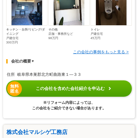
キッチン・台所/リビング/ダ
その他
トイレ
イニング
店舗・事務所など
戸建住宅
戸建住宅
98万円
45万円
300万円
この会社の事例をもっと見る >
会社の概要
▼
住所 岐阜県本巣郡北方町曲路東１―３３
無料
この会社を含めた会社紹介を申込む
匿名
※リフォーム内容によっては、
この会社をご紹介できない場合があります。
株式会社マルシゲ工務店