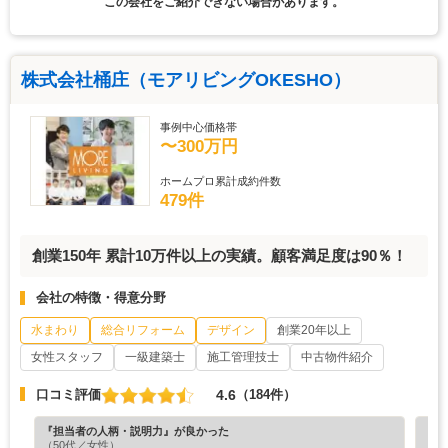
この会社をご紹介できない場合があります。
株式会社桶庄（モアリビングOKESHO）
事例中心価格帯
〜300万円
ホームプロ累計成約件数
479件
創業150年 累計10万件以上の実績。顧客満足度は90％！
会社の特徴・得意分野
水まわり
総合リフォーム
デザイン
創業20年以上
女性スタッフ
一級建築士
施工管理技士
中古物件紹介
4.6
口コミ評価
（184件）
『担当者の人柄・説明力』が良かった
『丁
（50代／女性）
（6