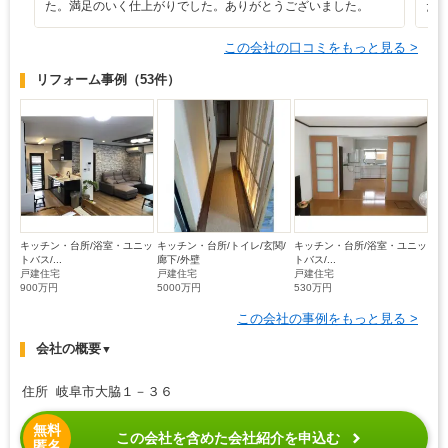
た。満足のいく仕上がりでした。ありがとうございました。
た
この会社の口コミをもっと見る >
リフォーム事例
（53件）
キッチン・台所/浴室・ユニッ
キッチン・台所/トイレ/玄関/
キッチン・台所/浴室・ユニッ
トバス/...
廊下/外壁
トバス/...
戸建住宅
戸建住宅
戸建住宅
900万円
5000万円
530万円
この会社の事例をもっと見る >
会社の概要
▼
住所 岐阜市大脇１－３６
無料
この会社を含めた会社紹介を申込む
匿名