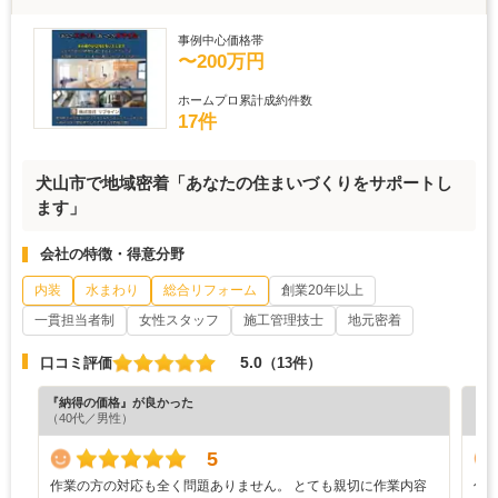
事例中心価格帯
〜200万円
ホームプロ累計成約件数
17件
犬山市で地域密着「あなたの住まいづくりをサポートし
ます」
会社の特徴・得意分野
内装
水まわり
総合リフォーム
創業20年以上
一貫担当者制
女性スタッフ
施工管理技士
地元密着
5.0
口コミ評価
（13件）
『納得の価格』が良かった
『担
（40代／男性）
（6
5
作業の方の対応も全く問題ありません。 とても親切に作業内容
仕