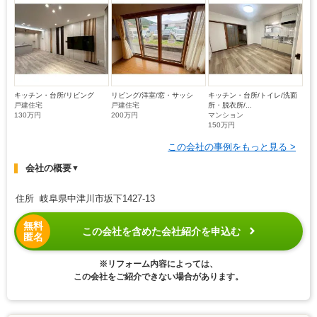
キッチン・台所/リビング
リビング/洋室/窓・サッシ
キッチン・台所/トイレ/洗面
戸建住宅
戸建住宅
所・脱衣所/...
130万円
200万円
マンション
150万円
この会社の事例をもっと見る >
会社の概要
▼
住所 岐阜県中津川市坂下1427-13
無料
この会社を含めた会社紹介を申込む
匿名
※リフォーム内容によっては、
この会社をご紹介できない場合があります。