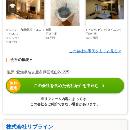
キッチン・台所/浴室・ユニッ
玄関
トイレ/リビング/ダイニング
トバス/...
戸建住宅
戸建住宅
マンション
53万円
1400万円
500万円
この会社の事例をもっと見る >
会社の概要
▼
住所 愛知県名古屋市緑区篭山2-1225
無料
この会社を含めた会社紹介を申込む
匿名
※リフォーム内容によっては、
この会社をご紹介できない場合があります。
株式会社リブライン