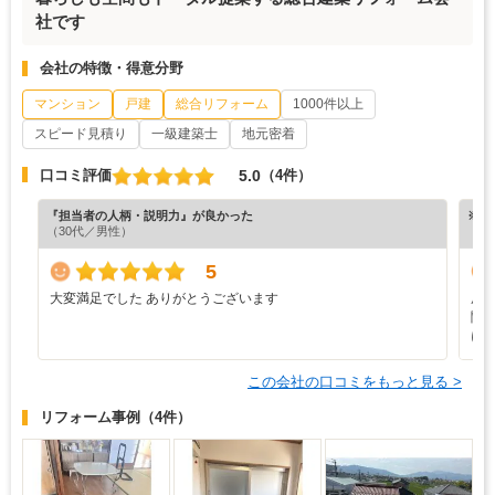
社です
会社の特徴・得意分野
マンション
戸建
総合リフォーム
1000件以上
スピード見積り
一級建築士
地元密着
5.0
口コミ評価
（4件）
『担当者の人柄・説明力』が良かった
※ホ
（30代／男性）
5
大変満足でした ありがとうございます
屋
聞
に
この会社の口コミをもっと見る >
リフォーム事例
（4件）