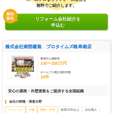
無料でご紹介します。
リフォーム会社紹介を
申込む
株式会社南部建装 プロタイムズ岐阜南店
事例中心価格帯
100〜200万円
ホームプロ累計成約件数
16件
安心の屋根・外壁塗装をご提供する全国組織
会社の特徴・得意分野
マンション
戸建
屋根・外壁
創業20年以上
自社職人