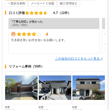
一貫担当者制
メーカーＦＣ加盟
施工管理技士
4.7
口コミ評価
（12件）
『丁寧な対応』が良かった
『担
（60代／男性）
（4
4
引き続き良いお付き合いをお願いします。
し
や
た
この会社の口コミをもっと見る >
リフォーム事例
（59件）
外壁
外壁
外壁