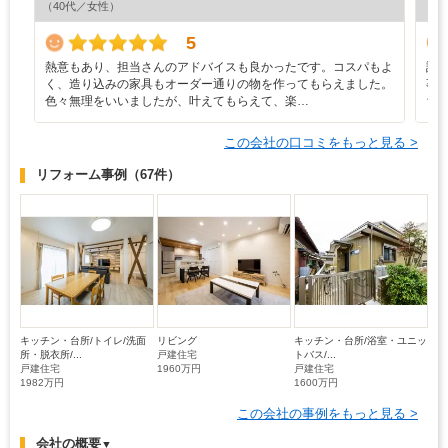
（40代／女性）
（7
5
熱意もあり、担当さんのアドバイスも良かったです。コスパもよ
設
く、造り込みの家具もオーダー通りの物を作ってもらえました。
事
色々無理をいいましたが、叶えてもらえて、楽…
ち
この会社の口コミをもっと見る >
リフォーム事例
（67件）
キッチン・台所/トイレ/洗面
リビング
キッチン・台所/浴室・ユニッ
所・脱衣所/...
戸建住宅
トバス/...
戸建住宅
1960万円
戸建住宅
1982万円
1600万円
この会社の事例をもっと見る >
会社の概要
▼