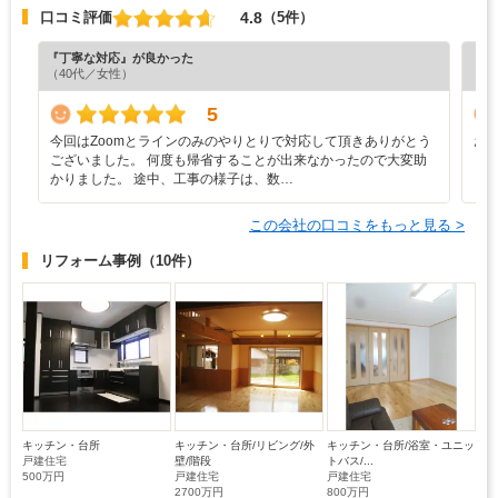
4.8
口コミ評価
（5件）
『丁寧な対応』が良かった
『納
（40代／女性）
（6
5
今回はZoomとラインのみのやりとりで対応して頂きありがとう
お
ございました。 何度も帰省することが出来なかったので大変助
と
かりました。 途中、工事の様子は、数…
この会社の口コミをもっと見る >
リフォーム事例
（10件）
キッチン・台所
キッチン・台所/リビング/外
キッチン・台所/浴室・ユニッ
戸建住宅
壁/階段
トバス/...
500万円
戸建住宅
戸建住宅
2700万円
800万円