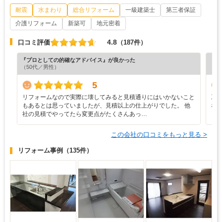
耐震
水まわり
総合リフォーム
一級建築士
第三者保証
介護リフォーム
新築可
地元密着
4.8
口コミ評価
（187件）
『プロとしての的確なアドバイス』が良かった
『丁
（50代／男性）
（5
5
リフォームなので実際に壊してみると見積通りにはいかないこと
工
もあるとは思っていましたが、見積以上の仕上がりでした。 他
な
社の見積でやってたら変更点がたくさんあっ…
この会社の口コミをもっと見る >
リフォーム事例
（135件）