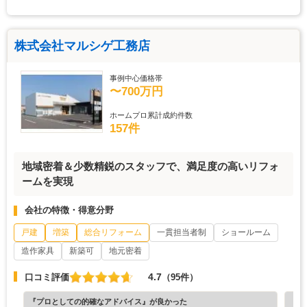
株式会社マルシゲ工務店
事例中心価格帯
〜700万円
ホームプロ累計成約件数
157件
地域密着＆少数精鋭のスタッフで、満足度の高いリフォ
ームを実現
会社の特徴・得意分野
戸建
増築
総合リフォーム
一貫担当者制
ショールーム
造作家具
新築可
地元密着
4.7
口コミ評価
（95件）
『プロとしての的確なアドバイス』が良かった
『担