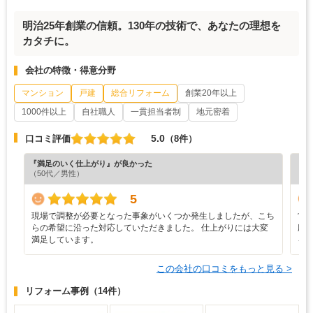
明治25年創業の信頼。130年の技術で、あなたの理想を
カタチに。
会社の特徴・得意分野
マンション
戸建
総合リフォーム
創業20年以上
1000件以上
自社職人
一貫担当者制
地元密着
5.0
口コミ評価
（8件）
『満足のいく仕上がり』が良かった
『担
（50代／男性）
（5
5
現場で調整が必要となった事象がいくつか発生しましたが、こち
営
らの希望に沿った対応していただきました。 仕上がりには大変
応
満足しています。
を
この会社の口コミをもっと見る >
リフォーム事例
（14件）