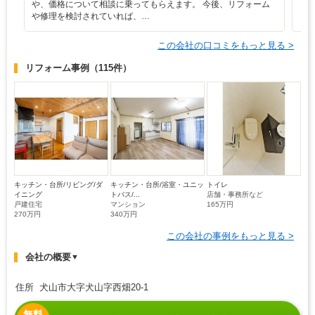
や、価格について相談に乗ってもらえます。 今後、リフォーム
や修理を検討されていれば、…
この会社の口コミをもっと見る >
リフォーム事例
（115件）
キッチン・台所/リビング/ダ
キッチン・台所/浴室・ユニッ
トイレ
イニング
トバス/...
店舗・事務所など
戸建住宅
マンション
165万円
270万円
340万円
この会社の事例をもっと見る >
会社の概要
▼
住所 犬山市大字犬山字西畑20-1
無料