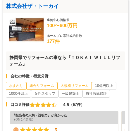
株式会社ザ・トーカイ
事例中心価格帯
100〜600万円
ホームプロ累計成約件数
177件
静岡県でリフォームの事なら『ＴＯＫＡＩ ＷＩＬＬリフ
ォーム』
会社の特徴・得意分野
水まわり
総合リフォーム
大規模リフォーム
10億円以上
1000件以上
女性スタッフ
一級建築士
自社瑕疵保証
4.5
口コミ評価
（67件）
『担当者の人柄・説明力』が良かった
『素
（60代／男性）
（6
5