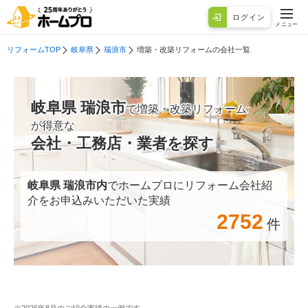
ログイン
メニュー
リフォームTOP
岐阜県
瑞浪市
増築・改築リフォームの会社一覧
岐阜県 瑞浪市
で増築・改築リフォーム
が得意な
会社・工務店・業者を探す
岐阜県 瑞浪市
内
でホームプロにリフォーム会社紹
介をお申込みいただいた実績
2752
件