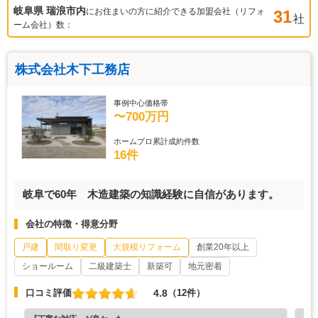
岐阜県 瑞浪市
内
にお住まいの方に紹介できる加盟会社（リフォ
31
社
ーム会社）数：
株式会社木下工務店
事例中心価格帯
〜700万円
ホームプロ累計成約件数
16件
岐阜で60年 木造建築の知識経験に自信があります。
会社の特徴・得意分野
戸建
間取り変更
大規模リフォーム
創業20年以上
ショールーム
二級建築士
新築可
地元密着
4.8
口コミ評価
（12件）