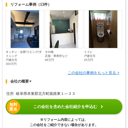
リフォーム事例
（13件）
キッチン・台所/リビング/ダ
その他
トイレ
イニング
店舗・事務所など
戸建住宅
戸建住宅
98万円
45万円
300万円
この会社の事例をもっと見る >
会社の概要
▼
住所 岐阜県本巣郡北方町曲路東１―３３
無料
この会社を含めた会社紹介を申込む
匿名
※リフォーム内容によっては、
この会社をご紹介できない場合があります。