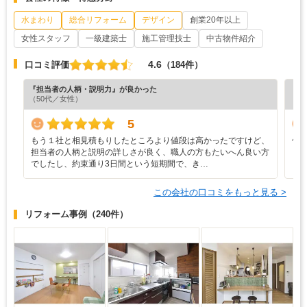
水まわり
総合リフォーム
デザイン
創業20年以上
女性スタッフ
一級建築士
施工管理技士
中古物件紹介
4.6
口コミ評価
（184件）
『担当者の人柄・説明力』が良かった
『丁
（50代／女性）
（6
5
もう１社と相見積もりしたところより値段は高かったですけど、
何
担当者の人柄と説明の詳しさが良く、職人の方もたいへん良い方
でしたし、約束通り3日間という短期間で、き…
この会社の口コミをもっと見る >
リフォーム事例
（240件）