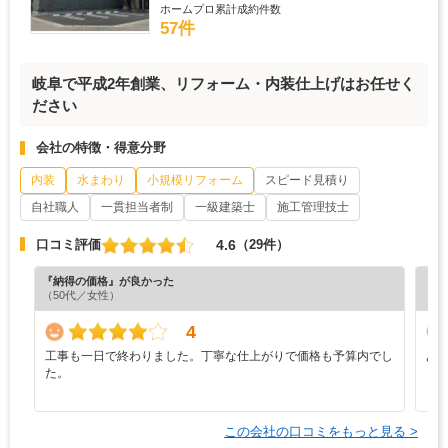
ホームプロ累計成約件数
57件
岐阜で平成2年創業、リフォーム・内装仕上げはお任せく
ださい
会社の特徴・得意分野
内装
水まわり
小規模リフォーム
スピード見積り
自社職人
一貫担当者制
一級建築士
施工管理技士
4.6
口コミ評価
（29件）
『納得の価格』が良かった
『素
（50代／女性）
（5
4
工事も一日で終わりました。丁寧な仕上がりで価格も予算内でし
あ
た。
この会社の口コミをもっと見る >