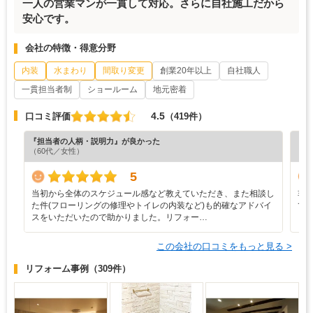
一人の営業マンが一貫して対応。さらに自社施工だから
安心です。
会社の特徴・得意分野
内装
水まわり
間取り変更
創業20年以上
自社職人
一貫担当者制
ショールーム
地元密着
4.5
口コミ評価
（419件）
『担当者の人柄・説明力』が良かった
『納
（60代／女性）
（5
5
当初から全体のスケジュール感など教えていただき、また相談し
非
た件(フローリングの修理やトイレの内装など)も的確なアドバイ
て
スをいただいたので助かりました。リフォー…
この会社の口コミをもっと見る >
リフォーム事例
（309件）