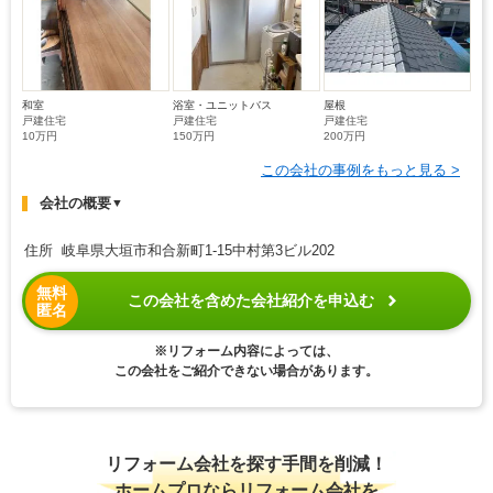
和室
浴室・ユニットバス
屋根
戸建住宅
戸建住宅
戸建住宅
10万円
150万円
200万円
この会社の事例をもっと見る >
会社の概要
▼
住所 岐阜県大垣市和合新町1-15中村第3ビル202
無料
この会社を含めた会社紹介を申込む
匿名
※リフォーム内容によっては、
この会社をご紹介できない場合があります。
リフォーム会社を探す手間を削減！
ホームプロならリフォーム会社を