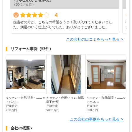
『丁寧な対応』が良かった
『プ
（50代／女性）
（5
4
担当者の方が、こちらの希望をうまく取り入れてくださいまし
職
た。満足のいく仕上がりでした。ありがとうございました。
た
この会社の口コミをもっと見る >
リフォーム事例
（53件）
キッチン・台所/浴室・ユニッ
キッチン・台所/トイレ/玄関/
キッチン・台所/浴室・ユニッ
トバス/...
廊下/外壁
トバス/...
戸建住宅
戸建住宅
戸建住宅
900万円
5000万円
530万円
この会社の事例をもっと見る >
会社の概要
▼