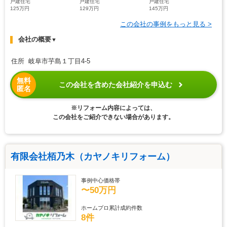
戸建住宅
戸建住宅
戸建住宅
125万円
129万円
145万円
この会社の事例をもっと見る >
会社の概要
▼
住所 岐阜市芋島１丁目4-5
無料
この会社を含めた会社紹介を申込む
匿名
※リフォーム内容によっては、
この会社をご紹介できない場合があります。
有限会社栢乃木（カヤノキリフォーム）
事例中心価格帯
〜50万円
ホームプロ累計成約件数
8件