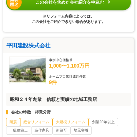
この会社を含めた会社紹介を申込む
匿名
※リフォーム内容によっては、
この会社をご紹介できない場合があります。
平田建設株式会社
事例中心価格帯
1,000〜1,100万円
ホームプロ累計成約件数
9件
昭和２４年創業 信頼と実績の地域工務店
会社の特徴・得意分野
耐震
総合リフォーム
大規模リフォーム
創業20年以上
一級建築士
造作家具
新築可
地元密着