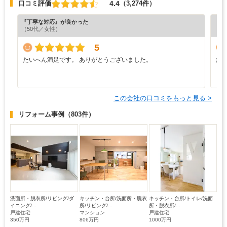
4.4
口コミ評価
（3,274件）
『丁寧な対応』が良かった
『分
（50代／女性）
（5
5
たいへん満足です。 ありがとうございました。
施
う
り
この会社の口コミをもっと見る >
リフォーム事例
（803件）
洗面所・脱衣所/リビング/ダ
キッチン・台所/洗面所・脱衣
キッチン・台所/トイレ/洗面
イニング/...
所/リビング/...
所・脱衣所/...
戸建住宅
マンション
戸建住宅
350万円
806万円
1000万円