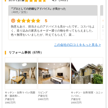
『プロとしての的確なアドバイス』が良かった
『担
（40代／女性）
（7
5
熱意もあり、担当さんのアドバイスも良かったです。コスパもよ
設
く、造り込みの家具もオーダー通りの物を作ってもらえました。
事
色々無理をいいましたが、叶えてもらえて、楽…
ち
この会社の口コミをもっと見る >
リフォーム事例
（67件）
キッチン・台所/トイレ/洗面
リビング
キッチン・台所/浴室・ユニッ
所・脱衣所/...
戸建住宅
トバス/...
戸建住宅
1960万円
戸建住宅
1982万円
1600万円