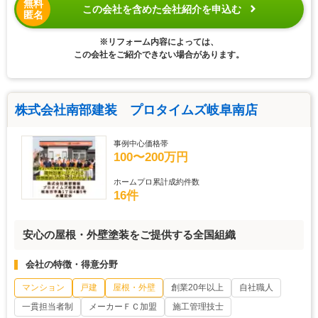
無料
この会社を含めた会社紹介を申込む
匿名
※リフォーム内容によっては、
この会社をご紹介できない場合があります。
株式会社南部建装 プロタイムズ岐阜南店
事例中心価格帯
100〜200万円
ホームプロ累計成約件数
16件
安心の屋根・外壁塗装をご提供する全国組織
会社の特徴・得意分野
マンション
戸建
屋根・外壁
創業20年以上
自社職人
一貫担当者制
メーカーＦＣ加盟
施工管理技士