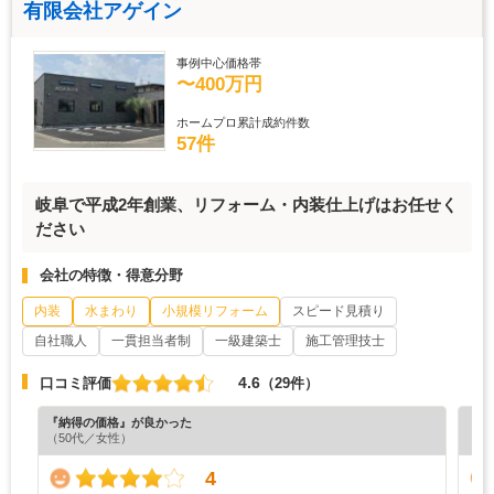
有限会社アゲイン
事例中心価格帯
〜400万円
ホームプロ累計成約件数
57件
岐阜で平成2年創業、リフォーム・内装仕上げはお任せく
ださい
会社の特徴・得意分野
内装
水まわり
小規模リフォーム
スピード見積り
自社職人
一貫担当者制
一級建築士
施工管理技士
4.6
口コミ評価
（29件）
『納得の価格』が良かった
『素
（50代／女性）
（5
4