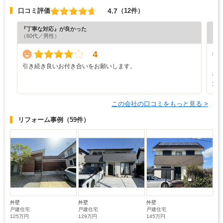
4.7
口コミ評価
（12件）
『丁寧な対応』が良かった
『担
（60代／男性）
（4
4
引き続き良いお付き合いをお願いします。
し
や
た
この会社の口コミをもっと見る >
リフォーム事例
（59件）
外壁
外壁
外壁
戸建住宅
戸建住宅
戸建住宅
125万円
129万円
145万円