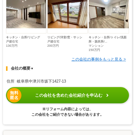
キッチン・台所/リビング
リビング/洋室/窓・サッシ
キッチン・台所/トイレ/洗面
戸建住宅
戸建住宅
所・脱衣所/...
130万円
200万円
マンション
150万円
この会社の事例をもっと見る >
会社の概要
▼
住所 岐阜県中津川市坂下1427-13
無料
この会社を含めた会社紹介を申込む
匿名
※リフォーム内容によっては、
この会社をご紹介できない場合があります。