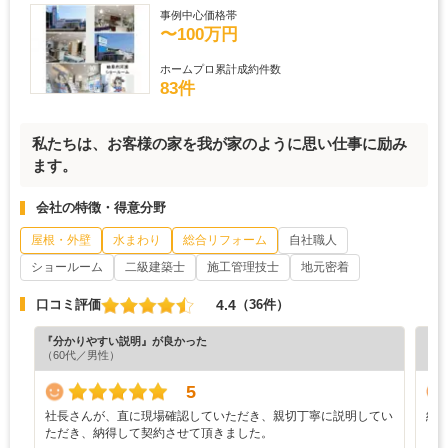
事例中心価格帯
〜100万円
ホームプロ累計成約件数
83件
私たちは、お客様の家を我が家のように思い仕事に励み
ます。
会社の特徴・得意分野
屋根・外壁
水まわり
総合リフォーム
自社職人
ショールーム
二級建築士
施工管理技士
地元密着
4.4
口コミ評価
（36件）
『分かりやすい説明』が良かった
『担
（60代／男性）
（5
5
社長さんが、直に現場確認していただき、親切丁寧に説明してい
納
ただき、納得して契約させて頂きました。