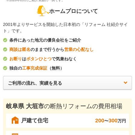
※2026年8月のご紹介実績の一例です。
ホームプロについて
2001年よりサービスを開始した日本初の「リフォーム 社紹介サイ
ト」です。
条件にあった地元の優良会社をご紹介
商談は匿名
のままで行うから
営業の心配なし
お断り
は
ボタンひとつ
で気兼ねなく
独自の
工事完成保証
（無料）
ご利用の流れ、実績を見る
岐阜県 大垣市
の断熱リフォームの費用相場
戸建て住宅
200
300
〜
万円