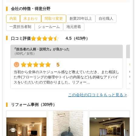
会社の特徴・得意分野
内装
水まわり
間取り変更
創業20年以上
自社職人
一貫担当者制
ショールーム
地元密着
4.5
口コミ評価
（419件）
『担当者の人柄・説明力』が良かった
『納
（60代／女性）
（6
5
当初から全体のスケジュール感など教えていただき、また相談し
中
た件(フローリングの修理やトイレの内装など)も的確なアドバイ
い
スをいただいたので助かりました。リフォー…
ム
この会社の口コミをもっと見る >
リフォーム事例
（309件）