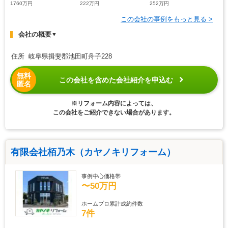
1760万円
222万円
252万円
この会社の事例をもっと見る >
会社の概要
▼
住所 岐阜県揖斐郡池田町舟子228
無料
この会社を含めた会社紹介を申込む
匿名
※リフォーム内容によっては、
この会社をご紹介できない場合があります。
有限会社栢乃木（カヤノキリフォーム）
事例中心価格帯
〜50万円
ホームプロ累計成約件数
7件