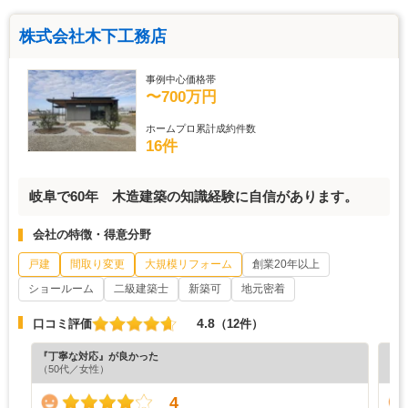
株式会社木下工務店
事例中心価格帯
〜700万円
ホームプロ累計成約件数
16件
岐阜で60年 木造建築の知識経験に自信があります。
会社の特徴・得意分野
戸建
間取り変更
大規模リフォーム
創業20年以上
ショールーム
二級建築士
新築可
地元密着
4.8
口コミ評価
（12件）
『丁寧な対応』が良かった
『プ
（50代／女性）
（5
4