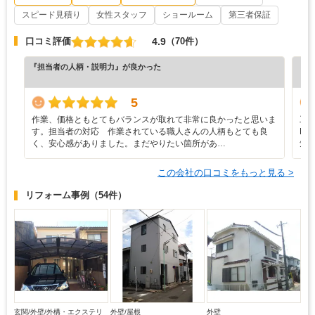
スピード見積り
女性スタッフ
ショールーム
第三者保証
4.9
口コミ評価
（70件）
『担当者の人柄・説明力』が良かった
『担
（6
5
作業、価格ともとてもバランスが取れて非常に良かったと思いま
工
す。担当者の対応 作業されている職人さんの人柄もとても良
N
く、安心感がありました。まだやりたい箇所があ…
気
この会社の口コミをもっと見る >
リフォーム事例
（54件）
玄関/外壁/外構・エクステリ
外壁/屋根
外壁