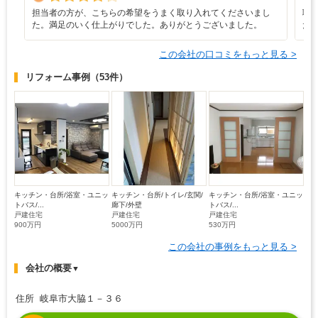
担当者の方が、こちらの希望をうまく取り入れてくださいまし
職
た。満足のいく仕上がりでした。ありがとうございました。
た
この会社の口コミをもっと見る >
リフォーム事例
（53件）
キッチン・台所/浴室・ユニッ
キッチン・台所/トイレ/玄関/
キッチン・台所/浴室・ユニッ
トバス/...
廊下/外壁
トバス/...
戸建住宅
戸建住宅
戸建住宅
900万円
5000万円
530万円
この会社の事例をもっと見る >
会社の概要
▼
住所 岐阜市大脇１－３６