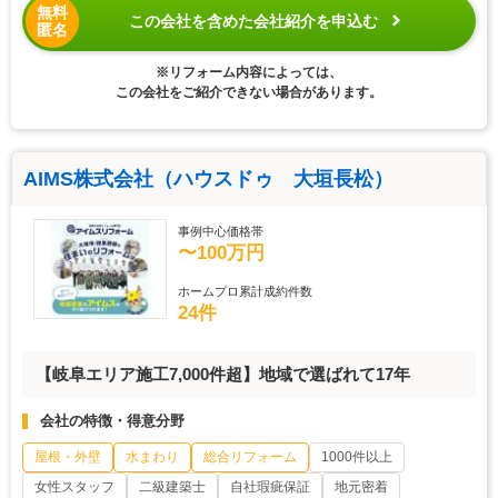
無料
この会社を含めた会社紹介を申込む
匿名
※リフォーム内容によっては、
この会社をご紹介できない場合があります。
AIMS株式会社（ハウスドゥ 大垣長松）
事例中心価格帯
〜100万円
ホームプロ累計成約件数
24件
【岐阜エリア施工7,000件超】地域で選ばれて17年
会社の特徴・得意分野
屋根・外壁
水まわり
総合リフォーム
1000件以上
女性スタッフ
二級建築士
自社瑕疵保証
地元密着