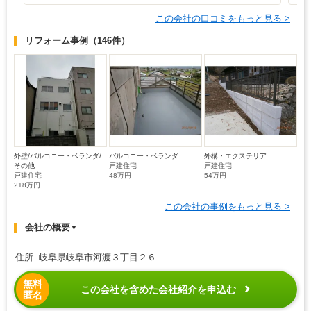
この会社の口コミをもっと見る >
リフォーム事例
（146件）
外壁/バルコニー・ベランダ/
バルコニー・ベランダ
外構・エクステリア
その他
戸建住宅
戸建住宅
戸建住宅
48万円
54万円
218万円
この会社の事例をもっと見る >
会社の概要
▼
住所 岐阜県岐阜市河渡３丁目２６
無料
この会社を含めた会社紹介を申込む
匿名