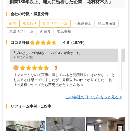
創業130年以上、地元に密着した企業「花村材木店」
会社の特徴・得意分野
耐震
水まわり
総合リフォーム
一級建築士
第三者保証
介護リフォーム
新築可
地元密着
4.8
口コミ評価
（187件）
『プロとしての的確なアドバイス』が良かった
『丁
（50代／男性）
（5
5
リフォームなので実際に壊してみると見積通りにはいかないこと
工
もあるとは思っていましたが、見積以上の仕上がりでした。 他
な
社の見積でやってたら変更点がたくさんあっ…
この会社の口コミをもっと見る >
リフォーム事例
（135件）