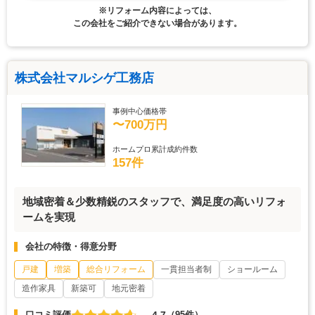
※リフォーム内容によっては、
この会社をご紹介できない場合があります。
株式会社マルシゲ工務店
事例中心価格帯
〜700万円
ホームプロ累計成約件数
157件
地域密着＆少数精鋭のスタッフで、満足度の高いリフォ
ームを実現
会社の特徴・得意分野
戸建
増築
総合リフォーム
一貫担当者制
ショールーム
造作家具
新築可
地元密着
4.7
口コミ評価
（95件）