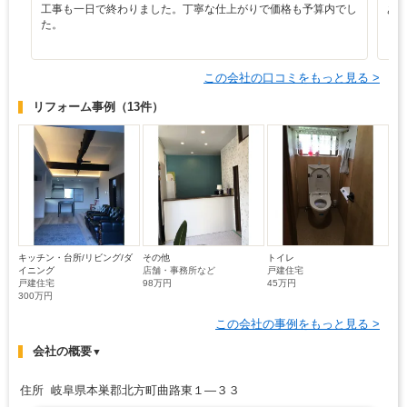
工事も一日で終わりました。丁寧な仕上がりで価格も予算内でし
あ
た。
この会社の口コミをもっと見る >
リフォーム事例
（13件）
キッチン・台所/リビング/ダ
その他
トイレ
イニング
店舗・事務所など
戸建住宅
戸建住宅
98万円
45万円
300万円
この会社の事例をもっと見る >
会社の概要
▼
住所 岐阜県本巣郡北方町曲路東１―３３