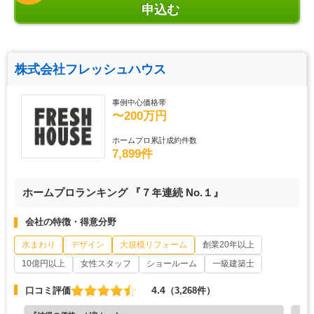
申込む
株式会社フレッシュハウス
事例中心価格帯
〜200万円
ホームプロ累計成約件数
7,899件
ホームプロランキング 『７年連続 No.１』
会社の特徴・得意分野
水まわり
デザイン
大規模リフォーム
創業20年以上
10億円以上
女性スタッフ
ショールーム
一級建築士
4.4
口コミ評価
（3,268件）