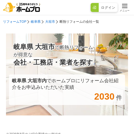
ログイン
メニュー
リフォームTOP
岐阜県
大垣市
断熱リフォームの会社一覧
岐阜県 大垣市
で断熱リフォーム
が得意な
会社・工務店・業者を探す
岐阜県 大垣市
内
でホームプロにリフォーム会社紹
介をお申込みいただいた実績
2030
件