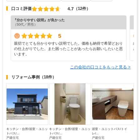
4.7
口コミ評価
（12件）
『分かりやすい説明』が良かった
『担
（50代／男性）
（6
5
親切でとても分かりやすい説明でした。価格も納得で希望どおり
結
の仕上がりでした。また困ったことがあったらお願いしたいと思
感
います。
この会社の口コミをもっと見る >
リフォーム事例
（18件）
キッチン・台所/浴室・ユニッ
キッチン・台所/浴室・ユニッ
浴室・ユニットバス/トイ
トバス/...
トバス/...
レ/...
戸建住宅
戸建住宅
戸建住宅