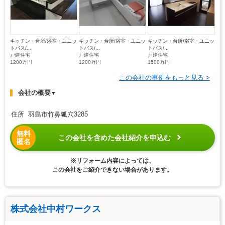
キッチン・台所/浴室・ユニッ
キッチン・台所/浴室・ユニッ
キッチン・台所/浴室・ユニッ
トバス/...
トバス/...
トバス/...
戸建住宅
戸建住宅
戸建住宅
1200万円
1200万円
1500万円
この会社の事例をもっと見る >
会社の概要
▼
住所 羽島市竹鼻狐穴3285
無料
この会社を含めた会社紹介を申込む
匿名
※リフォーム内容によっては、
この会社をご紹介できない場合があります。
株式会社中村ワークス