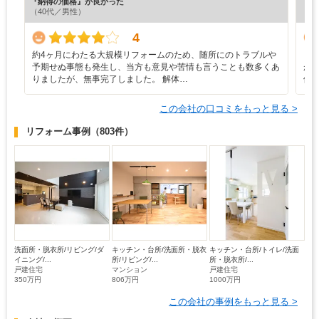
『納得の価格』が良かった
『丁
（40代／男性）
（6
4
約4ヶ月にわたる大規模リフォームのため、随所にのトラブルや
・
予期せぬ事態も発生し、当方も意見や苦情も言うことも数多くあ
が
りましたが、無事完了しました。 解体…
価
この会社の口コミをもっと見る >
リフォーム事例
（803件）
洗面所・脱衣所/リビング/ダ
キッチン・台所/洗面所・脱衣
キッチン・台所/トイレ/洗面
イニング/...
所/リビング/...
所・脱衣所/...
戸建住宅
マンション
戸建住宅
350万円
806万円
1000万円
この会社の事例をもっと見る >