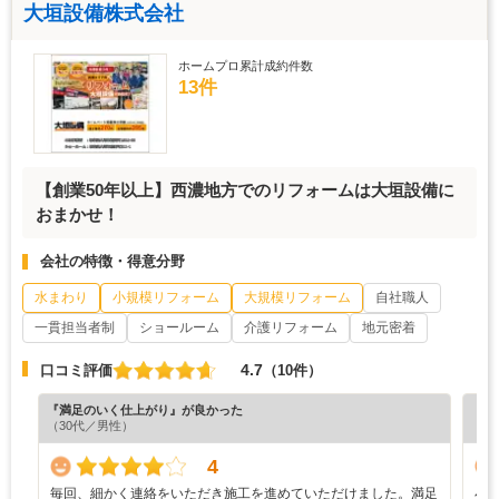
大垣設備株式会社
ホームプロ累計成約件数
13件
【創業50年以上】西濃地方でのリフォームは大垣設備に
おまかせ！
会社の特徴・得意分野
水まわり
小規模リフォーム
大規模リフォーム
自社職人
一貫担当者制
ショールーム
介護リフォーム
地元密着
4.7
口コミ評価
（10件）
『満足のいく仕上がり』が良かった
『納
（30代／男性）
（5
4
毎回、細かく連絡をいただき施工を進めていただけました。満足
小