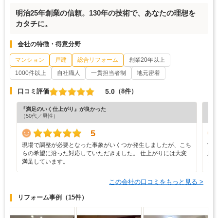
明治25年創業の信頼。130年の技術で、あなたの理想を
カタチに。
会社の特徴・得意分野
マンション
戸建
総合リフォーム
創業20年以上
1000件以上
自社職人
一貫担当者制
地元密着
5.0
口コミ評価
（8件）
『満足のいく仕上がり』が良かった
『担
（50代／男性）
（5
5
現場で調整が必要となった事象がいくつか発生しましたが、こち
営
らの希望に沿った対応していただきました。 仕上がりには大変
応
満足しています。
を
この会社の口コミをもっと見る >
リフォーム事例
（15件）