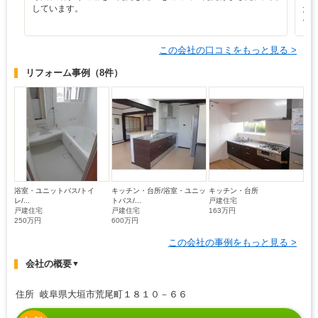
しています。
た
ー
この会社の口コミをもっと見る >
リフォーム事例
（8件）
浴室・ユニットバス/トイ
キッチン・台所/浴室・ユニッ
キッチン・台所
レ/...
トバス/...
戸建住宅
戸建住宅
戸建住宅
163万円
250万円
600万円
この会社の事例をもっと見る >
会社の概要
▼
住所 岐阜県大垣市荒尾町１８１０－６６