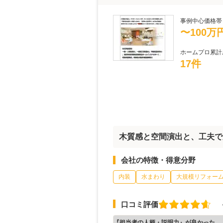
事例中心価格帯
〜100万
ホームプロ累計
17件
木質感と空間演出と、工夫で
会社の特徴・得意分野
内装
水まわり
大規模リフォー
口コミ評価
『担当者の人柄・説明力』が良かった