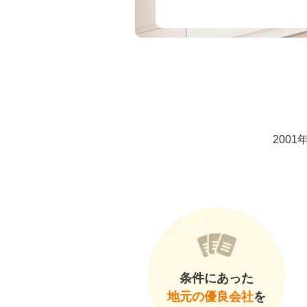
200
条件にあった
地元の優良会社
を