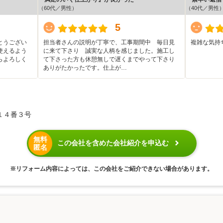
（60代／男性）
（40代／男性
5
とうござい
担当者さんの説明が丁寧で、工事期間中 毎日見
複雑な気持
使えるよう
に来て下さり 誠実な人柄を感じました。施工し
らよろしく
て下さった方も休憩無しで遅くまでやって下さり
ありがたかったです。仕上が…
１４番３号
無料
この会社を含めた会社紹介を申込む
匿名
※リフォーム内容によっては、この会社をご紹介できない場合があります。