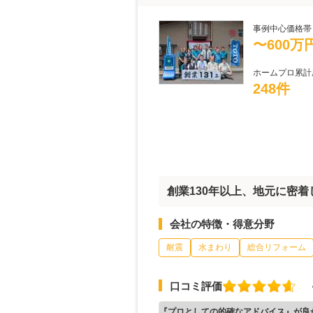
事例中心価格帯
〜600万
ホームプロ累計
248件
創業130年以上、地元に密
会社の特徴・得意分野
耐震
水まわり
総合リフォーム
口コミ評価
『プロとしての的確なアドバイス』が良