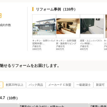
リフォーム事例
（116件）
円
成約件数
キッチン・台所/トイレ/
キッチン・台所/洗面
浴室・ユニットバス/ト
キ
玄関/外壁/...
所・脱衣所/リビング
イレ/和室/...
ユ
戸建住宅
戸建住宅
戸建住宅
戸
1800万円
800万円
400万円
14
魅せるリフォームをお届けします。
ム
創業20年以上
パック商品
メーカーＦＣ加盟
一級建築士
新築可
4.7
（10件）
『満足のいく仕上がり』が良かった
『素早い返信