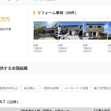
リフォーム事例
（59件）
0万円
成約件数
外壁
外壁
外壁
玄
戸建住宅
戸建住宅
戸建住宅
マ
125万円
129万円
145万円
1
供する全国組織
創業20年以上
自社職人
一貫担当者制
メーカーＦＣ加盟
施工管理技
4.7
（12件）
『担当者の人柄・説明力』が良かった
『丁寧な対応