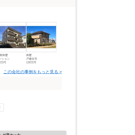
関/外壁
外壁
ンション
戸建住宅
44万円
130万円
この会社の事例をもっと見る >
士
』が良かった