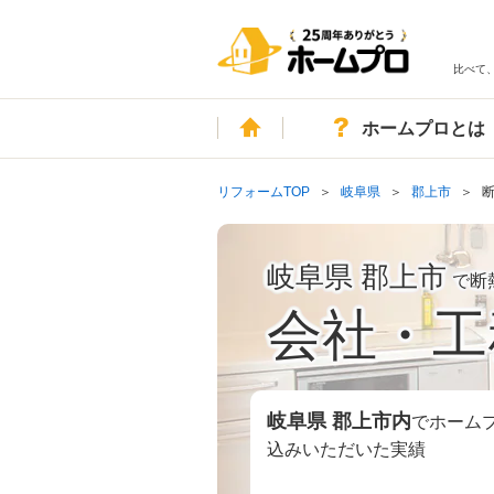
比べて
ホーム
ホームプロとは
リフォームTOP
岐阜県
郡上市
岐阜県 郡上市
で断
会社・工
岐阜県 郡上市
内
でホーム
込みいただいた実績