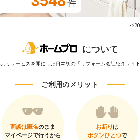
3548
件
※2
について
1年よりサービスを開始した日本初の「リフォーム会社紹介サイ
ご利用のメリット
商談は匿名
のまま
お断り
は
マイページで行うから
ボタンひとつ
で