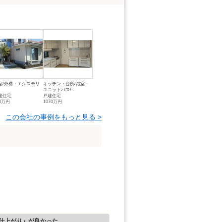
室/外構・エクステリ
キッチン・台所/浴室・
ユニットバス/...
建住宅
戸建住宅
00万円
1070万円
この会社の事例をもっと見る >
仕上がり』が良かった