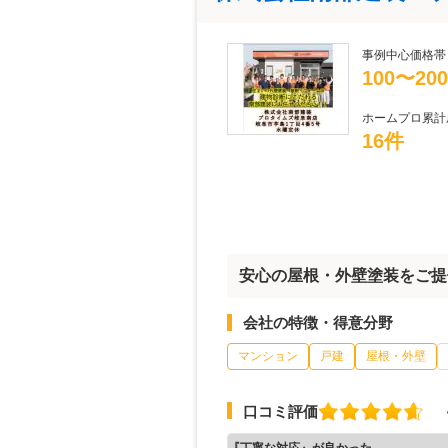
事例中心価格帯
100〜20
ホームプロ累計
16件
安心の屋根・外壁塗装をご提
会社の特徴・得意分野
マンション
戸建
屋根・外壁
口コミ評価
『丁寧な対応』が良かった