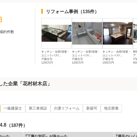
リフォーム事例
（135件）
円
成約件数
キッチン・台所/浴室・
キッチン・台所/浴室・
キッチン・台所/浴室・
和
ユニットバス/...
ユニットバス/...
ユニットバス/...
ア
戸建住宅
戸建住宅
戸建住宅
戸
1200万円
1200万円
1500万円
6
着した企業「花村材木店」
一級建築士
第三者保証
介護リフォーム
新築可
地元密着
4.8
（187件）
かった
『丁寧な対応』が良かった
『満足のいく