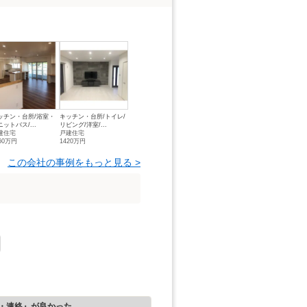
ッチン・台所/浴室・
キッチン・台所/トイレ/
ニットバス/...
リビング/洋室/...
建住宅
戸建住宅
60万円
1420万円
この会社の事例をもっと見る >
・連絡』が良かった