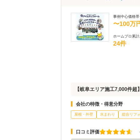
事例中心価格帯
〜100万
ホームプロ累計
24件
【岐阜エリア施工7,000件超
会社の特徴・得意分野
屋根・外壁
水まわり
総合リフ
口コミ評価