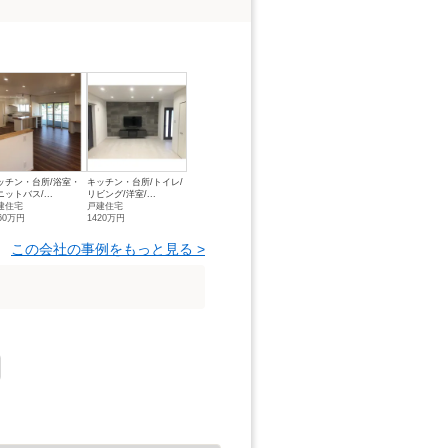
ッチン・台所/浴室・
キッチン・台所/トイレ/
ニットバス/...
リビング/洋室/...
建住宅
戸建住宅
60万円
1420万円
この会社の事例をもっと見る >