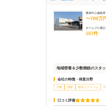
事例中心価格帯
〜700万
ホームプロ累計
157件
地域密着＆少数精鋭のスタッ
会社の特徴・得意分野
戸建
増築
総合リフォーム
一
口コミ評価