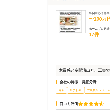
事例中心価格帯
〜100万
ホームプロ累計
17件
木質感と空間演出と、工夫で
会社の特徴・得意分野
内装
水まわり
大規模リフォー
口コミ評価