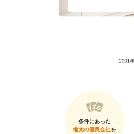
200
条件にあった
地元の優良会社
を