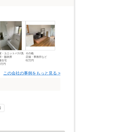
室・ユニットバス/洗
その他
所・脱衣所
店舗・事務所など
建住宅
62万円
00万円
この会社の事例をもっと見る >
着