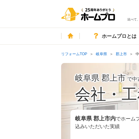
比べて
ホーム
ホームプロとは
リフォームTOP
岐阜県
郡上市
岐阜県 郡上市
で中
会社・工
岐阜県 郡上市
内
でホーム
込みいただいた実績