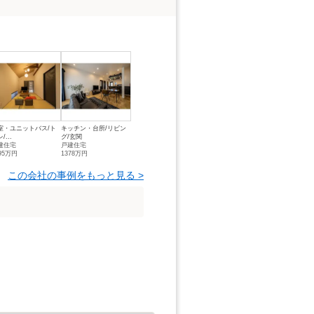
室・ユニットバス/ト
キッチン・台所/リビン
/...
グ/玄関
建住宅
戸建住宅
95万円
1378万円
この会社の事例をもっと見る >