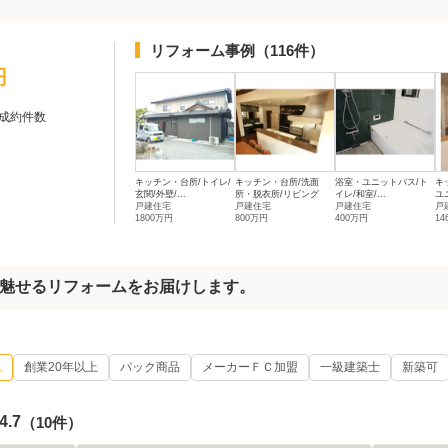
リフォーム事例
（116件）
円
成約件数
キッチン・台所/トイレ/
キッチン・台所/洗面
浴室・ユニットバス/ト
キ
玄関/外壁/...
所・脱衣所/リビング
イレ/和室/...
ユ
戸建住宅
戸建住宅
戸建住宅
戸
1800万円
800万円
400万円
14
魅せるリフォームをお届けします。
ム
創業20年以上
パック商品
メーカーＦＣ加盟
一級建築士
新築可
4.7
（10件）