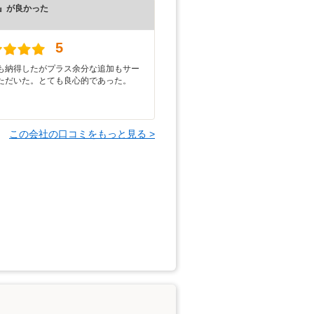
』が良かった
）
5
も納得したがプラス余分な追加もサー
ただいた。とても良心的であった。
この会社の口コミをもっと見る >