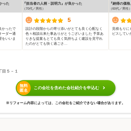
かった
『担当者の人柄・説明力』が良かった
『納得の価格
（70代／男性）
（60代／男性
5
良かったで
設計の段階からの寄り添いがとても良く心配なく
見積もりに
オーダー通
色々相談出来た事ありがとうございました 予算あ
ビスしてい
理をいいま
りきな提案もとても良く気持ちよく建設を見守れ
たのがとても快く過ごさ…
丁目５－１
無料
この会社を含めた会社紹介を申込む
匿名
※リフォーム内容によっては、この会社をご紹介できない場合があります。