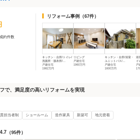
リフォーム事例
（67件）
円
成約件数
キッチン・台所/トイレ/
リビング
キッチン・台所/浴室・
浴
洗面所・脱衣所/...
戸建住宅
ユニットバス/...
イレ
戸建住宅
1960万円
戸建住宅
戸
1982万円
1600万円
17
フで、満足度の高いリフォームを実現
貫担当者制
ショールーム
造作家具
新築可
地元密着
4.7
（95件）