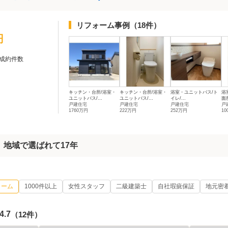
リフォーム事例
（18件）
円
成約件数
キッチン・台所/浴室・
キッチン・台所/浴室・
浴室・ユニットバス/ト
浴
ユニットバス/...
ユニットバス/...
イレ/...
面
戸建住宅
戸建住宅
戸建住宅
戸
1760万円
222万円
252万円
1
】地域で選ばれて17年
ォーム
1000件以上
女性スタッフ
二級建築士
自社瑕疵保証
地元密
4.7
（12件）