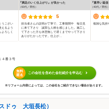
『満足のいく仕上がり』が良かった
『素早い返信
（60代／男性）
（40代／男性
5
とうござい
担当者さんの説明が丁寧で、工事期間中 毎日見
複雑な気持
使えるよう
に来て下さり 誠実な人柄を感じました。施工し
らよろしく
て下さった方も休憩無しで遅くまでやって下さり
ありがたかったです。仕上が…
１４番３号
無料
この会社を含めた会社紹介を申込む
匿名
※リフォーム内容によっては、この会社をご紹介できない場合があります。
ウスドゥ 大垣長松）