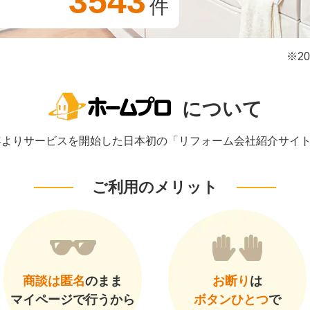
3543
件
※2
について
1年よりサービスを開始した日本初の「リフォーム会社紹介サイ
ご利用のメリット
商談は匿名
のまま
お断り
は
マイページで行うから
ボタンひとつ
で