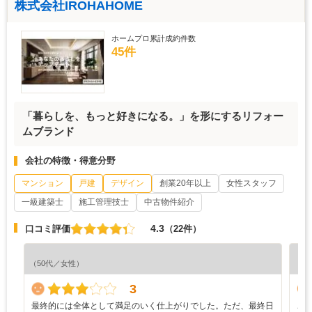
株式会社IROHAHOME
ホームプロ累計成約件数
45件
「暮らしを、もっと好きになる。」を形にするリフォー
ムブランド
会社の特徴・得意分野
マンション
戸建
デザイン
創業20年以上
女性スタッフ
一級建築士
施工管理技士
中古物件紹介
4.3
口コミ評価
（22件）
『担
（50代／女性）
（5
3
最終的には全体として満足のいく仕上がりでした。ただ、最終日
こ