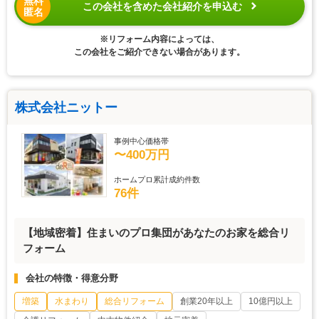
無料
この会社を含めた会社紹介を申込む
匿名
※リフォーム内容によっては、
この会社をご紹介できない場合があります。
株式会社ニットー
事例中心価格帯
〜400万円
ホームプロ累計成約件数
76件
【地域密着】住まいのプロ集団があなたのお家を総合リ
フォーム
会社の特徴・得意分野
増築
水まわり
総合リフォーム
創業20年以上
10億円以上