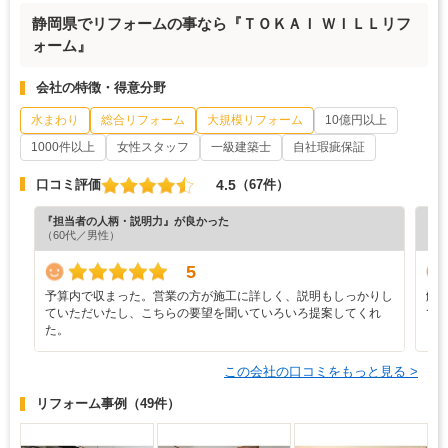
静岡県でリフォームの事なら『ＴＯＫＡＩ ＷＩＬＬリフ
ォーム』
会社の特徴・得意分野
水まわり
総合リフォーム
大規模リフォーム
10億円以上
1000件以上
女性スタッフ
一級建築士
自社瑕疵保証
4.5
口コミ評価
（67件）
『担当者の人柄・説明力』が良かった
『素
（60代／男性）
（6
5
予算内で収まった。営業の方が施工に詳しく、説明もしっかりし
解
ていただいたし、こちらの要望を聞いていろいろ提案してくれ
て
た。
この会社の口コミをもっと見る >
リフォーム事例
（49件）