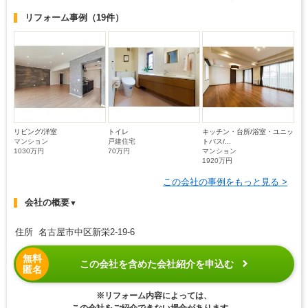
リフォーム事例
（19件）
リビング/洋室
トイレ
キッチン・台所/浴室・ユニッ
マンション
戸建住宅
トバス/...
1030万円
70万円
マンション
1920万円
この会社の事例をもっと見る >
会社の概要
▼
住所 名古屋市中区新栄2-19-6
無料
この会社を含めた会社紹介を申込む
匿名
※リフォーム内容によっては、
この会社をご紹介できない場合があります。