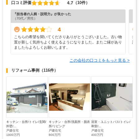
4.7
口コミ評価
（10件）
『担当者の人柄・説明力』が良かった
『満
（70代／男性）
（6
4
こちらの希望を聞いてくださりありがとうございました。古い物
担
置が新しく気持ちよく使えるようになりました。またご縁があり
誠
ましたらよろしくお願いします。
ま
この会社の口コミをもっと見る >
リフォーム事例
（116件）
キッチン・台所/トイレ/玄関/
キッチン・台所/洗面所・脱衣
浴室・ユニットバス/トイレ/
外壁/...
所/リビング
和室/...
戸建住宅
戸建住宅
戸建住宅
1800万円
800万円
400万円