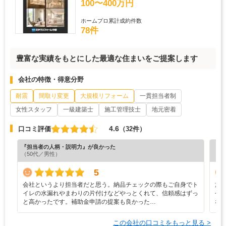
100〜400万円
ホームプロ累計成約件数
78件
豊富な実績をもとにした最適な住まいをご提案します
会社の特徴・得意分野
耐震
間取り変更
大規模リフォーム
一貫担当者制
女性スタッフ
一級建築士
施工管理技士
地元密着
4.6
口コミ評価
（32件）
『担当者の人柄・説明力』が良かった
『プ
（50代／男性）
（4
5
会社というより担当者だと思う。納品チェックの際もご自身でト
施
イレの水漏れやまわりの片付けなどやっとくれて、信頼感はずっ
今
と高かったです。補助金申請の提案も良かった…
な
この会社の口コミをもっと見る >