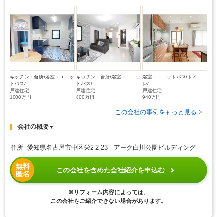
キッチン・台所/浴室・ユニッ
キッチン・台所/浴室・ユニッ
浴室・ユニットバス/トイ
トバス/...
トバス/...
レ/...
戸建住宅
戸建住宅
戸建住宅
1000万円
800万円
940万円
この会社の事例をもっと見る >
会社の概要
▼
住所 愛知県名古屋市中区栄2-2-23 アーク白川公園ビルディング
無料
この会社を含めた会社紹介を申込む
匿名
※リフォーム内容によっては、
この会社をご紹介できない場合があります。