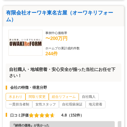
有限会社オーワキ東名古屋（オーワキリフォー
ム）
事例中心価格帯
〜200万円
ホームプロ累計成約件数
244件
自社職人・地域密着・安心安全が揃った当社にお任せ下
さい！
会社の特徴・得意分野
水まわり
間取り変更
総合リフォーム
自社職人
一貫担当者制
女性スタッフ
自社瑕疵保証
地元密着
4.8
口コミ評価
（152件）
『納得の価格』が良かった
『納