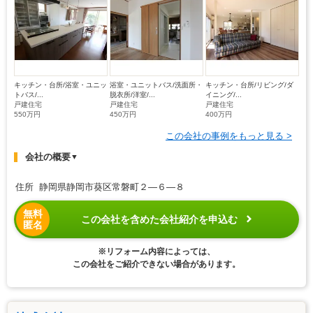
キッチン・台所/浴室・ユニッ
浴室・ユニットバス/洗面所・
キッチン・台所/リビング/ダ
トバス/...
脱衣所/洋室/...
イニング/...
戸建住宅
戸建住宅
戸建住宅
550万円
450万円
400万円
この会社の事例をもっと見る >
会社の概要
▼
住所 静岡県静岡市葵区常磐町２―６―８
無料
この会社を含めた会社紹介を申込む
匿名
※リフォーム内容によっては、
この会社をご紹介できない場合があります。