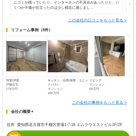
にゴミが残っていたり、インターホンの不具合があったりと、い
あ
くつか不備が目立ったのは少し残念に感じまし…
く
この会社の口コミをもっと見る >
リフォーム事例
（8件）
洋室/洋室
キッチン・台所/浴室・ユニッ
リビング
戸建住宅
トバス/...
マンション
178万円
マンション
68万円
360万円
この会社の事例をもっと見る >
会社の概要
▼
住所 愛知県名古屋市千種区萱場1-7-18 エムラウエストビル1F/2F