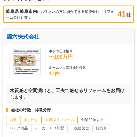
岐阜県 岐阜市
内
にお住まいの方に紹介できる加盟会社（リフォ
41
社
ーム会社）数：
國六株式会社
事例中心価格帯
〜100万円
ホームプロ累計成約件数
17件
木質感と空間演出と、工夫で魅せるリフォームをお届け
します。
会社の特徴・得意分野
内装
水まわり
大規模リフォーム
創業20年以上
パック商品
メーカーＦＣ加盟
一級建築士
新築可