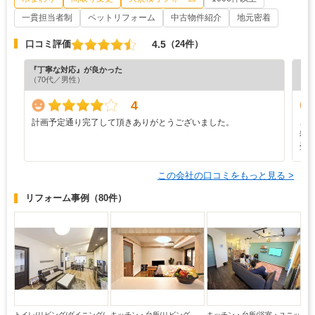
一貫担当者制
ペットリフォーム
中古物件紹介
地元密着
4.5
口コミ評価
（24件）
『丁寧な対応』が良かった
『丁
（70代／男性）
（6
4
計画予定通り完了して頂きありがとうございました。
こ
独
受
この会社の口コミをもっと見る >
リフォーム事例
（80件）
トイレ/リビング/ダイニング/
キッチン・台所/リビング
キッチン・台所/浴室・ユニッ