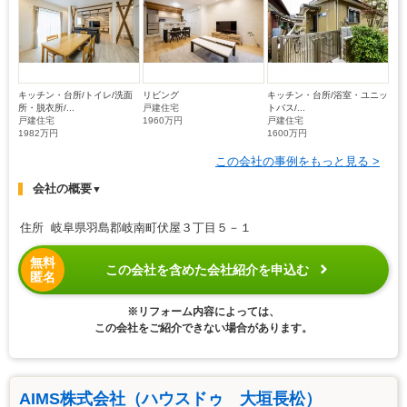
キッチン・台所/トイレ/洗面
リビング
キッチン・台所/浴室・ユニッ
所・脱衣所/...
戸建住宅
トバス/...
戸建住宅
1960万円
戸建住宅
1982万円
1600万円
この会社の事例をもっと見る >
会社の概要
▼
住所 岐阜県羽島郡岐南町伏屋３丁目５－１
無料
この会社を含めた会社紹介を申込む
匿名
※リフォーム内容によっては、
この会社をご紹介できない場合があります。
AIMS株式会社（ハウスドゥ 大垣長松）