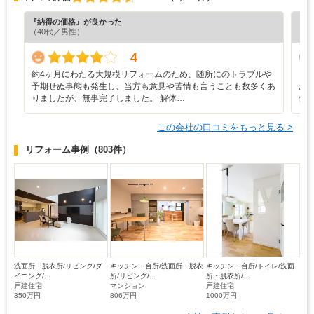
『納得の価格』が良かった
『丁
（40代／男性）
（6
4
約4ヶ月にわたる大規模リフォームのため、随所にのトラブルや
・
予期せぬ事態も発生し、当方も意見や苦情も言うことも数多くあ
が
りましたが、無事完了しました。 解体…
価
この会社の口コミをもっと見る >
リフォーム事例
（803件）
洗面所・脱衣所/リビング/ダ
キッチン・台所/洗面所・脱衣
キッチン・台所/トイレ/洗面
イニング/...
所/リビング/...
所・脱衣所/...
戸建住宅
マンション
戸建住宅
350万円
806万円
1000万円