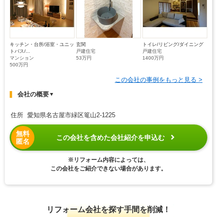
キッチン・台所/浴室・ユニッ
玄関
トイレ/リビング/ダイニング
トバス/...
戸建住宅
戸建住宅
マンション
53万円
1400万円
500万円
この会社の事例をもっと見る >
会社の概要
▼
住所 愛知県名古屋市緑区篭山2-1225
無料
この会社を含めた会社紹介を申込む
匿名
※リフォーム内容によっては、
この会社をご紹介できない場合があります。
リフォーム会社を探す手間を削減！