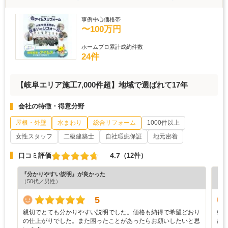
事例中心価格帯
〜100万円
ホームプロ累計成約件数
24件
【岐阜エリア施工7,000件超】地域で選ばれて17年
会社の特徴・得意分野
屋根・外壁
水まわり
総合リフォーム
1000件以上
女性スタッフ
二級建築士
自社瑕疵保証
地元密着
4.7
口コミ評価
（12件）
『分かりやすい説明』が良かった
『担
（50代／男性）
（6
5
親切でとても分かりやすい説明でした。価格も納得で希望どおり
結
の仕上がりでした。また困ったことがあったらお願いしたいと思
感