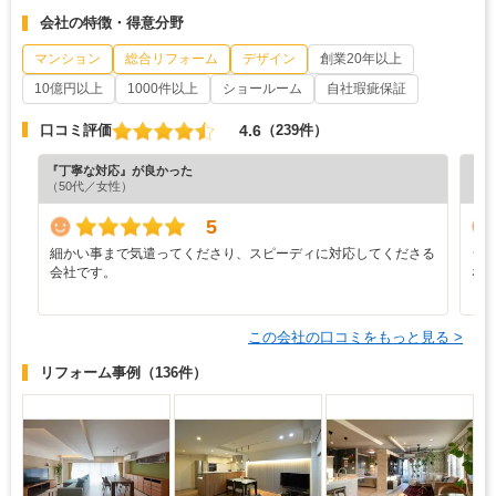
会社の特徴・得意分野
マンション
総合リフォーム
デザイン
創業20年以上
10億円以上
1000件以上
ショールーム
自社瑕疵保証
4.6
口コミ評価
（239件）
『丁寧な対応』が良かった
『分
（50代／女性）
（6
5
細かい事まで気遣ってくださり、スピーディに対応してくださる
シ
会社です。
な
この会社の口コミをもっと見る >
リフォーム事例
（136件）