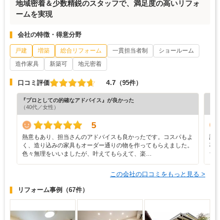
地域密着＆少数精鋭のスタッフで、満足度の高いリフォ
ームを実現
会社の特徴・得意分野
戸建
増築
総合リフォーム
一貫担当者制
ショールーム
造作家具
新築可
地元密着
4.7
口コミ評価
（95件）
『プロとしての的確なアドバイス』が良かった
『担
（40代／女性）
（7
5
熱意もあり、担当さんのアドバイスも良かったです。コスパもよ
設
く、造り込みの家具もオーダー通りの物を作ってもらえました。
事
色々無理をいいましたが、叶えてもらえて、楽…
ち
この会社の口コミをもっと見る >
リフォーム事例
（67件）