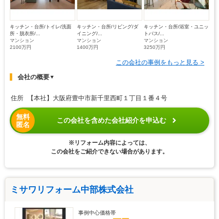
キッチン・台所/トイレ/洗面
キッチン・台所/リビング/ダ
キッチン・台所/浴室・ユニッ
所・脱衣所/...
イニング/...
トバス/...
マンション
マンション
マンション
2100万円
1400万円
3250万円
この会社の事例をもっと見る >
会社の概要
▼
住所 【本社】大阪府豊中市新千里西町１丁目１番４号
無料
この会社を含めた会社紹介を申込む
匿名
※リフォーム内容によっては、
この会社をご紹介できない場合があります。
ミサワリフォーム中部株式会社
事例中心価格帯