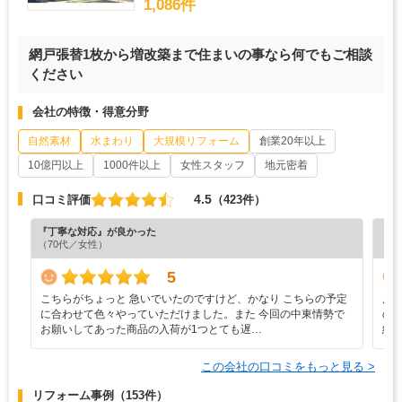
1,086件
網戸張替1枚から増改築まで住まいの事なら何でもご相談
ください
会社の特徴・得意分野
自然素材
水まわり
大規模リフォーム
創業20年以上
10億円以上
1000件以上
女性スタッフ
地元密着
4.5
口コミ評価
（423件）
『丁寧な対応』が良かった
『担
（70代／女性）
（5
5
こちらがちょっと 急いでいたのですけど、かなり こちらの予定
店
に合わせて色々やっていただけました。また 今回の中東情勢で
の
お願いしてあった商品の入荷が1つとても遅…
緒
この会社の口コミをもっと見る >
リフォーム事例
（153件）