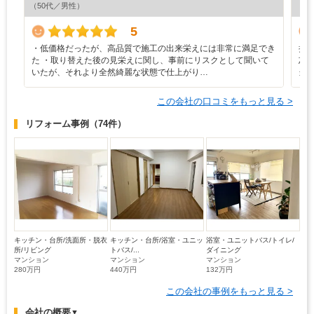
（50代／男性）
（5
5
・低価格だったが、高品質で施工の出来栄えには非常に満足でき
担
た ・取り替えた後の見栄えに関し、事前にリスクとして聞いて
忘
いたが、それより全然綺麗な状態で仕上がり…
当
この会社の口コミをもっと見る >
リフォーム事例
（74件）
キッチン・台所/洗面所・脱衣
キッチン・台所/浴室・ユニッ
浴室・ユニットバス/トイレ/
所/リビング
トバス/...
ダイニング
マンション
マンション
マンション
280万円
440万円
132万円
この会社の事例をもっと見る >
会社の概要
▼