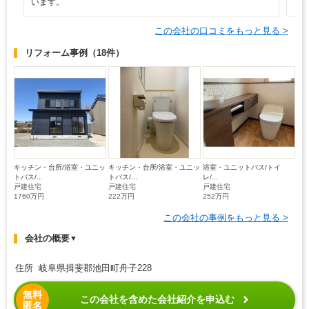
います。
この会社の口コミをもっと見る >
リフォーム事例
（18件）
キッチン・台所/浴室・ユニッ
キッチン・台所/浴室・ユニッ
浴室・ユニットバス/トイ
トバス/...
トバス/...
レ/...
戸建住宅
戸建住宅
戸建住宅
1760万円
222万円
252万円
この会社の事例をもっと見る >
会社の概要
▼
住所 岐阜県揖斐郡池田町舟子228
無料
この会社を含めた会社紹介を申込む
匿名