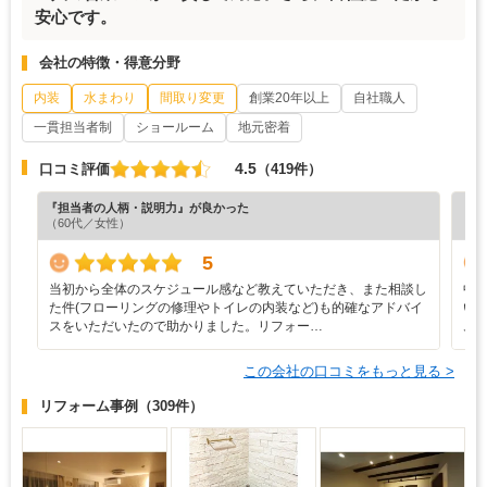
安心です。
会社の特徴・得意分野
内装
水まわり
間取り変更
創業20年以上
自社職人
一貫担当者制
ショールーム
地元密着
4.5
口コミ評価
（419件）
『担当者の人柄・説明力』が良かった
『納
（60代／女性）
（6
5
当初から全体のスケジュール感など教えていただき、また相談し
中
た件(フローリングの修理やトイレの内装など)も的確なアドバイ
い
スをいただいたので助かりました。リフォー…
ム
この会社の口コミをもっと見る >
リフォーム事例
（309件）