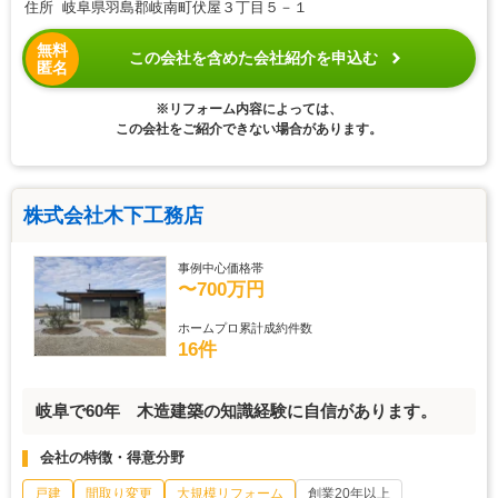
住所 岐阜県羽島郡岐南町伏屋３丁目５－１
無料
この会社を含めた会社紹介を申込む
匿名
※リフォーム内容によっては、
この会社をご紹介できない場合があります。
株式会社木下工務店
事例中心価格帯
〜700万円
ホームプロ累計成約件数
16件
岐阜で60年 木造建築の知識経験に自信があります。
会社の特徴・得意分野
戸建
間取り変更
大規模リフォーム
創業20年以上