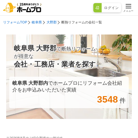
ログイン
メニュー
リフォームTOP
岐阜県
大野郡
断熱リフォームの会社一覧
岐阜県 大野郡
で断熱リフォーム
が得意な
会社・工務店・業者を探す
岐阜県 大野郡
内
でホームプロにリフォーム会社紹
介をお申込みいただいた実績
3548
件