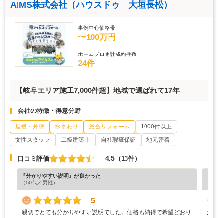
AIMS株式会社（ハウスドゥ 大垣長松）
事例中心価格帯
〜100万円
ホームプロ累計成約件数
24件
【岐阜エリア施工7,000件超】地域で選ばれて17年
会社の特徴・得意分野
屋根・外壁
水まわり
総合リフォーム
1000件以上
女性スタッフ
二級建築士
自社瑕疵保証
地元密着
4.5
口コミ評価
（13件）
『分かりやすい説明』が良かった
『担
（50代／男性）
（6
5
親切でとても分かりやすい説明でした。価格も納得で希望どおり
結