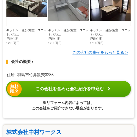
キッチン・台所/浴室・ユニッ
キッチン・台所/浴室・ユニッ
キッチン・台所/浴室・ユニッ
トバス/...
トバス/...
トバス/...
戸建住宅
戸建住宅
戸建住宅
1200万円
1200万円
1500万円
この会社の事例をもっと見る >
会社の概要
▼
住所 羽島市竹鼻狐穴3285
無料
この会社を含めた会社紹介を申込む
匿名
※リフォーム内容によっては、
この会社をご紹介できない場合があります。
株式会社中村ワークス