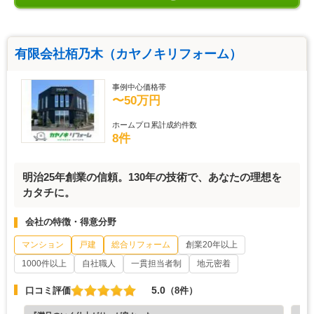
有限会社栢乃木（カヤノキリフォーム）
事例中心価格帯
〜50万円
ホームプロ累計成約件数
8件
明治25年創業の信頼。130年の技術で、あなたの理想を
カタチに。
会社の特徴・得意分野
マンション
戸建
総合リフォーム
創業20年以上
1000件以上
自社職人
一貫担当者制
地元密着
5.0
口コミ評価
（8件）