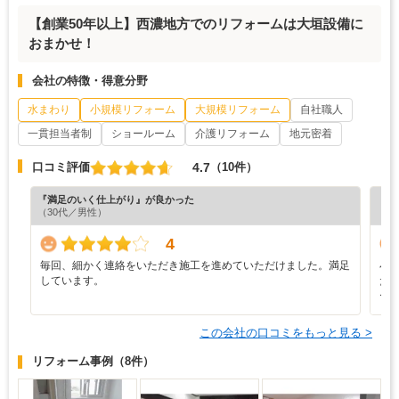
【創業50年以上】西濃地方でのリフォームは大垣設備に
おまかせ！
会社の特徴・得意分野
水まわり
小規模リフォーム
大規模リフォーム
自社職人
一貫担当者制
ショールーム
介護リフォーム
地元密着
4.7
口コミ評価
（10件）
『満足のいく仕上がり』が良かった
『納
（30代／男性）
（5
4
毎回、細かく連絡をいただき施工を進めていただけました。満足
小
しています。
た
ー
この会社の口コミをもっと見る >
リフォーム事例
（8件）