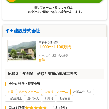
※リフォーム内容によっては、
この会社をご紹介できない場合があります。
平田建設株式会社
事例中心価格帯
1,000〜1,100万円
ホームプロ累計成約件数
9件
昭和２４年創業 信頼と実績の地域工務店
会社の特徴・得意分野
耐震
総合リフォーム
大規模リフォーム
創業20年以上
一級建築士
造作家具
新築可
地元密着
4.8
口コミ評価
（5件）