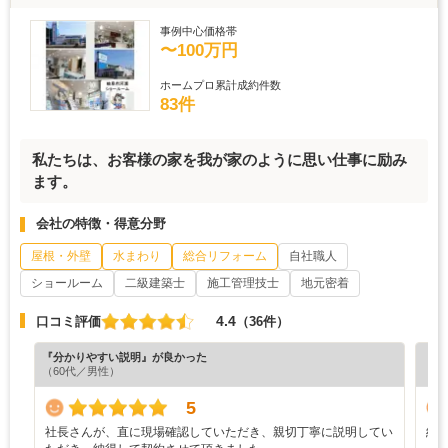
事例中心価格帯
〜100万円
ホームプロ累計成約件数
83件
私たちは、お客様の家を我が家のように思い仕事に励み
ます。
会社の特徴・得意分野
屋根・外壁
水まわり
総合リフォーム
自社職人
ショールーム
二級建築士
施工管理技士
地元密着
4.4
口コミ評価
（36件）
『分かりやすい説明』が良かった
『担
（60代／男性）
（5
5
社長さんが、直に現場確認していただき、親切丁寧に説明してい
納