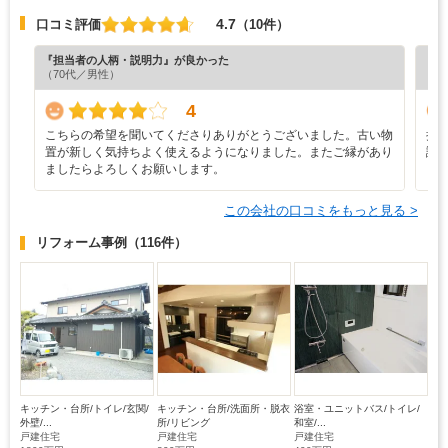
4.7
口コミ評価
（10件）
『担当者の人柄・説明力』が良かった
『満
（70代／男性）
（6
4
こちらの希望を聞いてくださりありがとうございました。古い物
担
置が新しく気持ちよく使えるようになりました。またご縁があり
誠
ましたらよろしくお願いします。
ま
この会社の口コミをもっと見る >
リフォーム事例
（116件）
キッチン・台所/トイレ/玄関/
キッチン・台所/洗面所・脱衣
浴室・ユニットバス/トイレ/
外壁/...
所/リビング
和室/...
戸建住宅
戸建住宅
戸建住宅