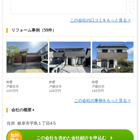
や
た
この会社の口コミをもっと見る >
リフォーム事例
（59件）
外壁
外壁
外壁
戸建住宅
戸建住宅
戸建住宅
125万円
129万円
145万円
この会社の事例をもっと見る >
会社の概要
▼
住所 岐阜市芋島１丁目4-5
無料
この会社を含めた会社紹介を申込む