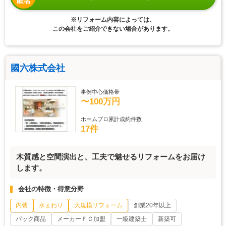
匿名
※リフォーム内容によっては、
この会社をご紹介できない場合があります。
國六株式会社
事例中心価格帯
〜100万円
ホームプロ累計成約件数
17件
木質感と空間演出と、工夫で魅せるリフォームをお届け
します。
会社の特徴・得意分野
内装
水まわり
大規模リフォーム
創業20年以上
パック商品
メーカーＦＣ加盟
一級建築士
新築可