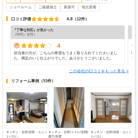
ショールーム
二級建築士
新築可
地元密着
4.8
口コミ評価
（12件）
『丁寧な対応』が良かった
『プ
（50代／女性）
（5
4
担当者の方が、こちらの希望をうまく取り入れてくださいまし
職
た。満足のいく仕上がりでした。ありがとうございました。
た
この会社の口コミをもっと見る >
リフォーム事例
（53件）
キッチン・台所/浴室・ユニッ
キッチン・台所/トイレ/玄関/
キッチン・台所/浴室・ユニッ
トバス/...
廊下/外壁
トバス/...