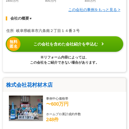
1800万円
800万円
400万円
この会社の事例をもっと見る >
会社の概要
▼
住所 岐阜県岐阜市六条南２丁目１４番３号
無料
この会社を含めた会社紹介を申込む
匿名
※リフォーム内容によっては、
この会社をご紹介できない場合があります。
株式会社花村材木店
事例中心価格帯
〜600万円
ホームプロ累計成約件数
248件