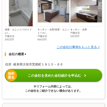
浴室・ユニットバス/トイ
キッチン・台所/浴室・ユニッ
キッチン・台所
レ/...
トバス/...
戸建住宅
戸建住宅
戸建住宅
163万円
250万円
600万円
この会社の事例をもっと見る >
会社の概要
▼
住所 岐阜県大垣市荒尾町１８１０－６６
無料
この会社を含めた会社紹介を申込む
匿名
※リフォーム内容によっては、
この会社をご紹介できない場合があります。