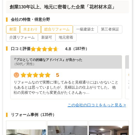
創業130年以上、地元に密着した企業「花村材木店」
会社の特徴・得意分野
耐震
水まわり
総合リフォーム
一級建築士
第三者保証
介護リフォーム
新築可
地元密着
4.8
口コミ評価
（187件）
『プロとしての的確なアドバイス』が良かった
『丁
（50代／男性）
（5
5
リフォームなので実際に壊してみると見積通りにはいかないこと
工
もあるとは思っていましたが、見積以上の仕上がりでした。 他
な
社の見積でやってたら変更点がたくさんあっ…
この会社の口コミをもっと見る >
リフォーム事例
（135件）