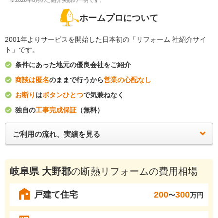
※2026年8月のご紹介実績の一例です。
ホームプロについて
2001年よりサービスを開始した日本初の「リフォーム 社紹介サイ
ト」です。
条件にあった地元の優良会社をご紹介
商談は匿名
のままで行うから
営業の心配なし
お断り
は
ボタンひとつ
で気兼ねなく
独自の
工事完成保証
（無料）
ご利用の流れ、実績を見る
岐阜県 大野郡
の断熱リフォームの費用相場
戸建て住宅
200
300
〜
万円