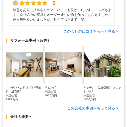
5
熱意もあり、担当さんのアドバイスも良かったです。コスパもよ
設
く、造り込みの家具もオーダー通りの物を作ってもらえました。
事
色々無理をいいましたが、叶えてもらえて、楽…
ち
この会社の口コミをもっと見る >
リフォーム事例
（67件）
キッチン・台所/トイレ/洗面
リビング
キッチン・台所/浴室・ユニッ
所・脱衣所/...
戸建住宅
トバス/...
戸建住宅
1960万円
戸建住宅
1982万円
1600万円
この会社の事例をもっと見る >
会社の概要
▼