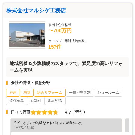
株式会社マルシゲ工務店
事例中心価格帯
〜700万円
ホームプロ累計成約件数
157件
地域密着＆少数精鋭のスタッフで、満足度の高いリフォ
ームを実現
会社の特徴・得意分野
戸建
増築
総合リフォーム
一貫担当者制
ショールーム
造作家具
新築可
地元密着
4.7
口コミ評価
（95件）
『プロとしての的確なアドバイス』が良かった
『担
（40代／女性）
（7