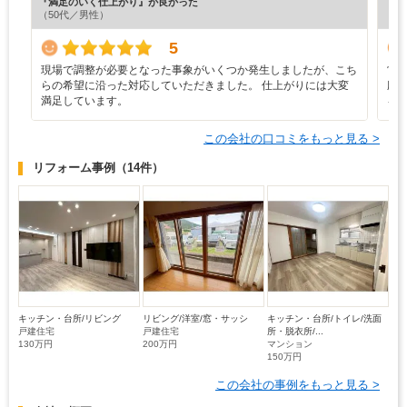
『満足のいく仕上がり』が良かった
『担
（50代／男性）
（5
5
現場で調整が必要となった事象がいくつか発生しましたが、こち
営
らの希望に沿った対応していただきました。 仕上がりには大変
応
満足しています。
を
この会社の口コミをもっと見る >
リフォーム事例
（14件）
キッチン・台所/リビング
リビング/洋室/窓・サッシ
キッチン・台所/トイレ/洗面
戸建住宅
戸建住宅
所・脱衣所/...
130万円
200万円
マンション
150万円
この会社の事例をもっと見る >