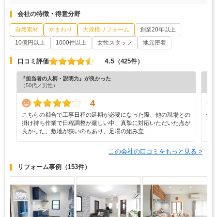
会社の特徴・得意分野
自然素材
水まわり
大規模リフォーム
創業20年以上
10億円以上
1000件以上
女性スタッフ
地元密着
4.5
口コミ評価
（425件）
『担当者の人柄・説明力』が良かった
『満
（50代／男性）
（6
4
こちらの都合で工事日程の延期が必要になった際、他の現場との
修
掛け持ち作業で日程調整が厳しい中、真摯に対応いただいた点が
も
良かった。敷地が狭いのもあり、足場の組み立…
この会社の口コミをもっと見る >
リフォーム事例
（153件）