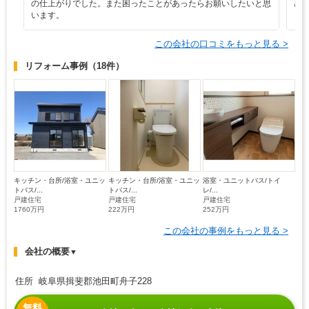
の仕上がりでした。また困ったことがあったらお願いしたいと思
感
います。
この会社の口コミをもっと見る >
リフォーム事例
（18件）
キッチン・台所/浴室・ユニッ
キッチン・台所/浴室・ユニッ
浴室・ユニットバス/トイ
トバス/...
トバス/...
レ/...
戸建住宅
戸建住宅
戸建住宅
1760万円
222万円
252万円
この会社の事例をもっと見る >
会社の概要
▼
住所 岐阜県揖斐郡池田町舟子228
無料