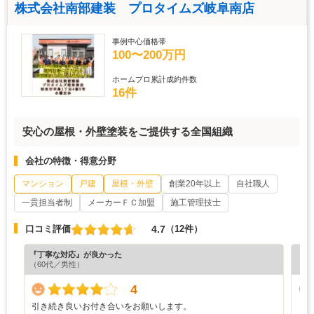
株式会社南部建装 プロタイムズ岐阜南店
事例中心価格帯
100〜200万円
ホームプロ累計成約件数
16件
安心の屋根・外壁塗装をご提供する全国組織
会社の特徴・得意分野
マンション
戸建
屋根・外壁
創業20年以上
自社職人
一貫担当者制
メーカーＦＣ加盟
施工管理技士
4.7
口コミ評価
（12件）
『丁寧な対応』が良かった
『担
（60代／男性）
（4
4
引き続き良いお付き合いをお願いします。
し