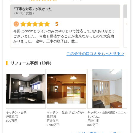
『丁寧な対応』が良かった
『納
（40代／女性）
（6
5
今回はZoomとラインのみのやりとりで対応して頂きありがとう
お
ございました。 何度も帰省することが出来なかったので大変助
と
かりました。 途中、工事の様子は、数…
この会社の口コミをもっと見る >
リフォーム事例
（10件）
キッチン・台所
キッチン・台所/リビング/外
キッチン・台所/浴室・ユニッ
戸建住宅
壁/階段
トバス/...
500万円
戸建住宅
戸建住宅
2700万円
800万円