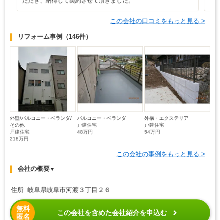
ただき、納得して契約させて頂きました。
この会社の口コミをもっと見る >
リフォーム事例
（146件）
外壁/バルコニー・ベランダ/
バルコニー・ベランダ
外構・エクステリア
その他
戸建住宅
戸建住宅
戸建住宅
48万円
54万円
218万円
この会社の事例をもっと見る >
会社の概要
▼
住所 岐阜県岐阜市河渡３丁目２６
無料
この会社を含めた会社紹介を申込む
匿名