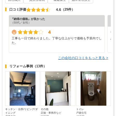
4.6
口コミ評価
（29件）
『納得の価格』が良かった
『素
（50代／女性）
（5
4
工事も一日で終わりました。丁寧な仕上がりで価格も予算内でし
あ
た。
この会社の口コミをもっと見る >
リフォーム事例
（13件）
キッチン・台所/リビング/ダ
その他
トイレ
イニング
店舗・事務所など
戸建住宅