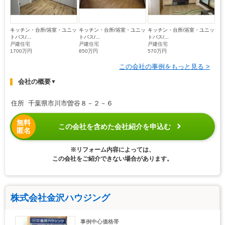
キッチン・台所/浴室・ユニッ
キッチン・台所/浴室・ユニッ
キッチン・台所/浴室・ユニッ
トバス/...
トバス/...
トバス/...
戸建住宅
戸建住宅
戸建住宅
1700万円
850万円
570万円
この会社の事例をもっと見る >
会社の概要
▼
住所 千葉県市川市曽谷８－２－６
無料
この会社を含めた会社紹介を申込む
匿名
※リフォーム内容によっては、
この会社をご紹介できない場合があります。
株式会社金沢ハウジング
事例中心価格帯