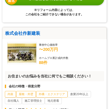
匿名
※リフォーム内容によっては、
この会社をご紹介できない場合があります。
株式会社作新建装
事例中心価格帯
〜200万円
ホームプロ累計成約件数
88件
お住まいのお悩みを当社に何でもご相談ください！
会社の特徴・得意分野
内装
屋根・外壁
外構・エクステリア
創業20年以上
自社職人
施工管理技士
地元密着