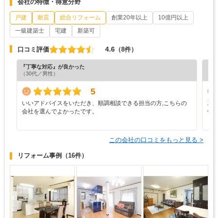
会社の特徴・得意分野
戸建
耐震
総合リフォーム
創業20年以上
10億円以上
一級建築士
宅建
新築可
4.6
口コミ評価
（8件）
『丁寧な対応』が良かった
『デ
（30代／男性）
（4
5
いいアドバイスをいただき、順調相談できる担当の方,こちらの
工
会社を選んでよかったです。
件
と
この会社の口コミをもっと見る >
リフォーム事例
（16件）