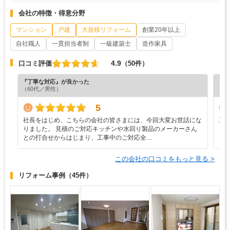
会社の特徴・得意分野
マンション
戸建
大規模リフォーム
創業20年以上
自社職人
一貫担当者制
一級建築士
造作家具
4.9
口コミ評価
（50件）
『丁寧な対応』が良かった
『担
（60代／男性）
（7
5
社長をはじめ、こちらの会社の皆さまには、今回大変お世話にな
工
りました。 見積のご対応キッチンや水回り製品のメーカーさん
との打合せからはじまり、工事中のご対応全…
この会社の口コミをもっと見る >
リフォーム事例
（45件）