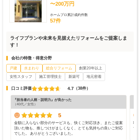
〜200万円
ホームプロ累計成約件数
57件
ライフプランや未来を見据えたリフォームをご提案しま
す！
会社の特徴・得意分野
戸建
水まわり
総合リフォーム
創業20年以上
女性スタッフ
施工管理技士
新築可
地元密着
4.7
口コミ評価
（38件）
『担当者の人柄・説明力』が良かった
『満
（40代／女性）
（4
5
金額に入らない部分のサービスも、快くご対応頂き、またご提案
職
頂いた物も、推しつけがましくなく、とても気持ちの良いご対応
す
でした。 ありがとうございました。