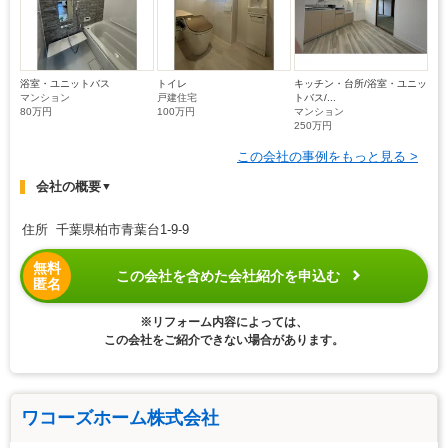
浴室・ユニットバス
トイレ
キッチン・台所/浴室・ユニッ
マンション
戸建住宅
トバス/...
80万円
100万円
マンション
250万円
この会社の事例をもっと見る >
会社の概要
▼
住所 千葉県柏市青葉台1-9-9
無料
この会社を含めた会社紹介を申込む
匿名
※リフォーム内容によっては、
この会社をご紹介できない場合があります。
ワコーズホーム株式会社