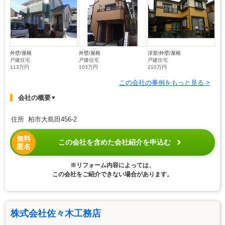
外壁/屋根
外壁/屋根
洋室/外壁/屋根
戸建住宅
戸建住宅
戸建住宅
113万円
103万円
210万円
この会社の事例をもっと見る >
会社の概要
▼
住所 柏市大島田456-2
無料
この会社を含めた会社紹介を申込む
匿名
※リフォーム内容によっては、
この会社をご紹介できない場合があります。
株式会社佐々木工務店