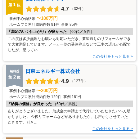
１
第
位
4.7
（32件）
〜100万円
事例中心価格帯
ホームプロ累計成約件数
91件
事例
85件
『満足のいく仕上がり』が良かった
（60代／女性）
この度は多少無理なお願いも対応いただき、要望通りのリフォームができ
て大変満足しています。メーカー側の受注停止などで工事の遅れが心配で
したが、思ってい…
この会社をもっと見る >
日東エネルギー株式会社
納得感
２
第
位
4.9
（127件）
〜200万円
事例中心価格帯
ホームプロ累計成約件数
129件
事例
161件
『納得の価格』が良かった
（60代／男性）
ありがとうございました。助成金の申請まで代行していただきたいへん助
かりました。 今後リフォームなどがありましたら、お声かけさせていた
だきます。引き…
この会社をもっと見る >