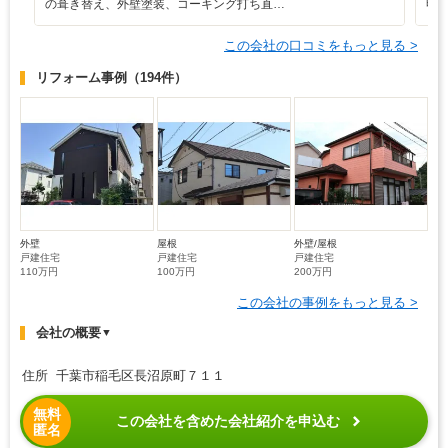
の葺き替え、外壁塗装、コーキング打ち直…
明
この会社の口コミをもっと見る >
リフォーム事例
（194件）
外壁
屋根
外壁/屋根
戸建住宅
戸建住宅
戸建住宅
110万円
100万円
200万円
この会社の事例をもっと見る >
会社の概要
▼
住所 千葉市稲毛区長沼原町７１１
無料
この会社を含めた会社紹介を申込む
匿名