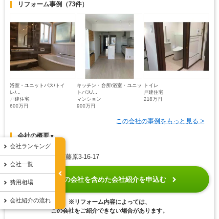
リフォーム事例
（73件）
浴室・ユニットバス/トイ
キッチン・台所/浴室・ユニッ
トイレ
レ/...
トバス/...
戸建住宅
戸建住宅
マンション
218万円
600万円
900万円
この会社の事例をもっと見る >
会社の概要
▼
会社ランキング
住所 千葉県船橋市藤原3-16-17
会社一覧
無料
この会社を含めた会社紹介を申込む
費用相場
匿名
会社紹介の流れ
※リフォーム内容によっては、
この会社をご紹介できない場合があります。