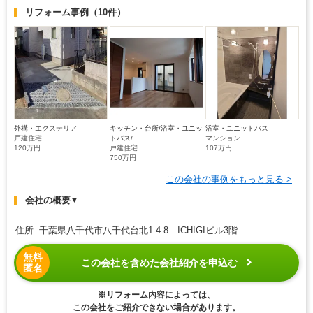
リフォーム事例
（10件）
外構・エクステリア
キッチン・台所/浴室・ユニッ
浴室・ユニットバス
戸建住宅
トバス/...
マンション
120万円
戸建住宅
107万円
750万円
この会社の事例をもっと見る >
会社の概要
▼
住所 千葉県八千代市八千代台北1-4-8 ICHIGIビル3階
無料
この会社を含めた会社紹介を申込む
匿名
※リフォーム内容によっては、
この会社をご紹介できない場合があります。