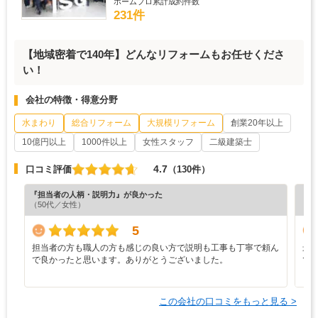
ホームプロ累計成約件数
231件
【地域密着で140年】どんなリフォームもお任せくださ
い！
会社の特徴・得意分野
水まわり
総合リフォーム
大規模リフォーム
創業20年以上
10億円以上
1000件以上
女性スタッフ
二級建築士
4.7
口コミ評価
（130件）
『担当者の人柄・説明力』が良かった
『担
（50代／女性）
（4
5
担当者の方も職人の方も感じの良い方で説明も工事も丁寧で頼ん
最
で良かったと思います。ありがとうございました。
で
と
この会社の口コミをもっと見る >