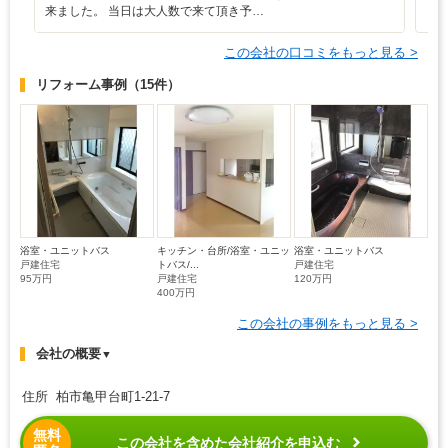
来ました。 当日は大人数で来て頂き予…
この会社の口コミをもっと見る >
リフォーム事例
（15件）
浴室・ユニットバス
キッチン・台所/浴室・ユニッ
浴室・ユニットバス
戸建住宅
トバス/...
戸建住宅
95万円
戸建住宅
120万円
400万円
この会社の事例をもっと見る >
会社の概要
▼
住所 柏市亀甲台町1-21-7
無料
この会社を含めた会社紹介を申込む