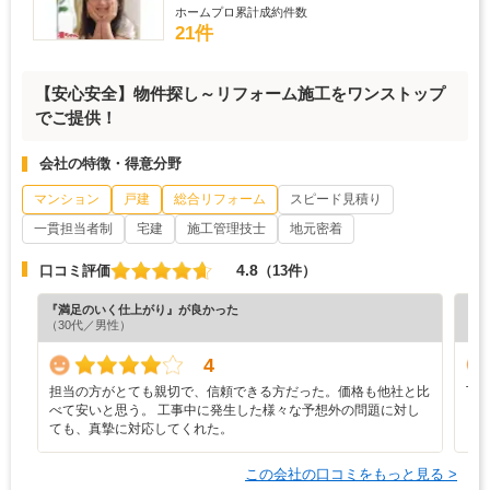
ホームプロ累計成約件数
21件
【安心安全】物件探し～リフォーム施工をワンストップ
でご提供！
会社の特徴・得意分野
マンション
戸建
総合リフォーム
スピード見積り
一貫担当者制
宅建
施工管理技士
地元密着
4.8
口コミ評価
（13件）
『満足のいく仕上がり』が良かった
『丁
（30代／男性）
（5
4
担当の方がとても親切で、信頼できる方だった。価格も他社と比
丁
べて安いと思う。 工事中に発生した様々な予想外の問題に対し
し
ても、真摯に対応してくれた。
この会社の口コミをもっと見る >