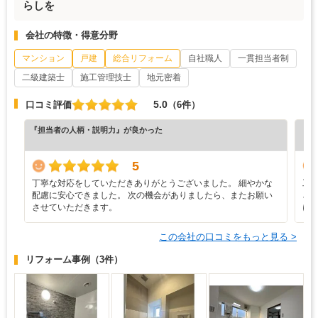
らしを
会社の特徴・得意分野
マンション
戸建
総合リフォーム
自社職人
一貫担当者制
二級建築士
施工管理技士
地元密着
5.0
口コミ評価
（6件）
『担当者の人柄・説明力』が良かった
『満
（5
5
丁寧な対応をしていただきありがとうございました。 細やかな
工
配慮に安心できました。 次の機会がありましたら、またお願い
さ
させていただきます。
に
この会社の口コミをもっと見る >
リフォーム事例
（3件）