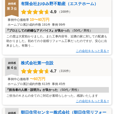
有限会社おゆみ野不動産（エステホーム）
納得感
３
第
位
4.9
（168件）
10〜40万円
事例中心価格帯
ホームプロ累計成約件数
191件
事例
99件
『プロとしての的確なアドバイス』が良かった
（50代／男性）
この度は大変助かりました。また工事内容等、近隣の家に対しての配慮も
助かりました。初めての小規模リフォーム工事だったのですが、安心に出
来ました。有難う…
この会社をもっと見る >
株式会社第一住設
納得感
４
第
位
4.7
（316件）
〜60万円
事例中心価格帯
ホームプロ累計成約件数
613件
事例
45件
『担当者の人柄・説明力』が良かった
（50代／男性）
ご担当のＫさんの全てのご対応が素晴らしかった。感謝いたします
この会社をもっと見る >
朝日住宅センター株式会社（朝日住宅リフォー
納得感