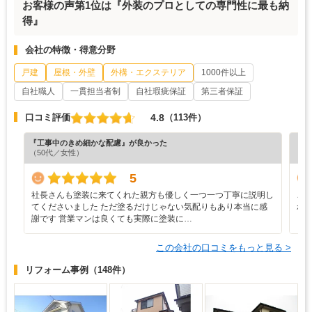
お客様の声第1位は『外装のプロとしての専門性に最も納
得』
会社の特徴・得意分野
戸建
屋根・外壁
外構・エクステリア
1000件以上
自社職人
一貫担当者制
自社瑕疵保証
第三者保証
4.8
口コミ評価
（113件）
『工事中のきめ細かな配慮』が良かった
『担
（50代／女性）
（6
5
社長さんも塗装に来てくれた親方も優しく一つ一つ丁寧に説明し
こ
てくださいました ただ塗るだけじゃない気配りもあり本当に感
れ
謝です 営業マンは良くても実際に塗装に…
く
この会社の口コミをもっと見る >
リフォーム事例
（148件）