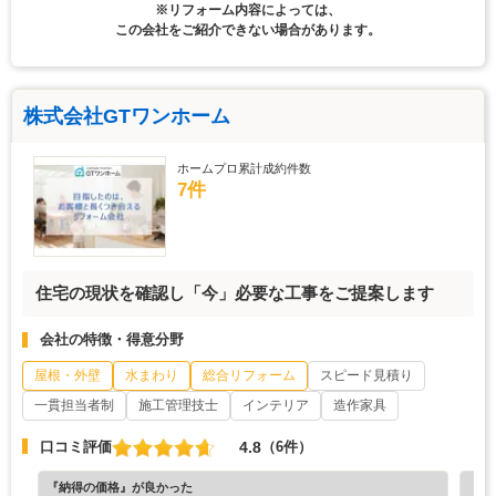
※リフォーム内容によっては、
この会社をご紹介できない場合があります。
株式会社GTワンホーム
ホームプロ累計成約件数
7件
住宅の現状を確認し「今」必要な工事をご提案します
会社の特徴・得意分野
屋根・外壁
水まわり
総合リフォーム
スピード見積り
一貫担当者制
施工管理技士
インテリア
造作家具
4.8
口コミ評価
（6件）
『納得の価格』が良かった
『担