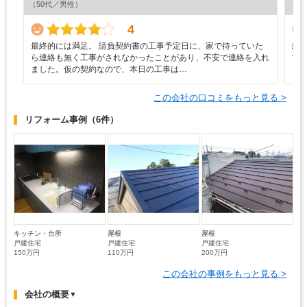
（50代／男性）
（5
4
最終的には満足。 請負契約書の工事予定日に、家で待っていた
細
ら連絡も無く工事がされなかったことがあり、不安で連絡を入れ
て
ました。仮の契約なので、本日の工事は…
この会社の口コミをもっと見る >
リフォーム事例
（6件）
キッチン・台所
屋根
屋根
戸建住宅
戸建住宅
戸建住宅
150万円
110万円
200万円
この会社の事例をもっと見る >
会社の概要
▼