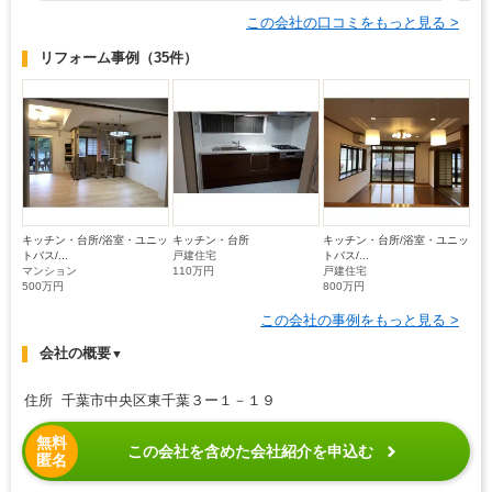
この会社の口コミをもっと見る >
リフォーム事例
（35件）
キッチン・台所/浴室・ユニッ
キッチン・台所
キッチン・台所/浴室・ユニッ
トバス/...
戸建住宅
トバス/...
マンション
110万円
戸建住宅
500万円
800万円
この会社の事例をもっと見る >
会社の概要
▼
住所 千葉市中央区東千葉３ー１－１９
無料
この会社を含めた会社紹介を申込む
匿名