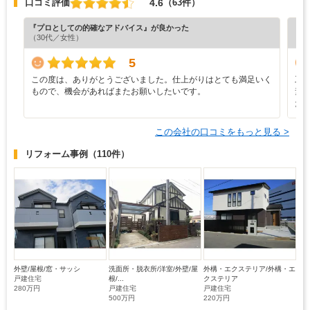
4.6
口コミ評価
（63件）
『プロとしての的確なアドバイス』が良かった
『プ
（30代／女性）
（7
5
この度は、ありがとうございました。仕上がりはとても満足いく
工
もので、機会があればまたお願いしたいです。
素
た
この会社の口コミをもっと見る >
リフォーム事例
（110件）
外壁/屋根/窓・サッシ
洗面所・脱衣所/洋室/外壁/屋
外構・エクステリア/外構・エ
戸建住宅
根/...
クステリア
280万円
戸建住宅
戸建住宅
500万円
220万円