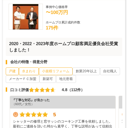
事例中心価格帯
〜100万円
ホームプロ累計成約件数
175件
2020・2022・2023年度ホームプロ顧客満足優良会社受賞
しました！
会社の特徴・得意分野
戸建
水まわり
小規模リフォーム
創業20年以上
自社職人
メーカーＦＣ加盟
新築可
地元密着
4.8
口コミ評価
（112件）
『丁寧な対応』が良かった
『納
（60代／女性）
（6
5
シャッターの修理と窓サッシのコーキング工事を依頼しました。
迅
最初にご連絡を頂いた時から素早く、丁寧な説明があって信頼出