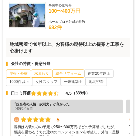
事例中心価格帯
100〜400万円
ホームプロ累計成約件数
682件
地域密着で40年以上、お客様の期待以上の提案と工事を
心掛けます
会社の特徴・得意分野
屋根・外壁
水まわり
総合リフォーム
創業20年以上
1000件以上
女性スタッフ
一級建築士
地元密着
4.5
口コミ評価
（339件）
『担当者の人柄・説明力』が良かった
『納
（40代／女性）
（6
5
当初は内装のみの予定で250〜300万円ほどの予算感でしたが、
丁
相談を重ねるうちに建物のコンディションを考慮し、外装（屋根
が