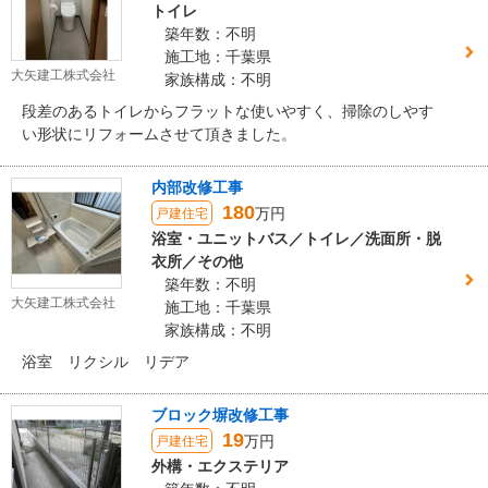
トイレ
築年数：不明
施工地：千葉県
大矢建工株式会社
家族構成：不明
段差のあるトイレからフラットな使いやすく、掃除のしやす
い形状にリフォームさせて頂きました。
内部改修工事
180
万円
戸建住宅
浴室・ユニットバス／トイレ／洗面所・脱
衣所／その他
築年数：不明
大矢建工株式会社
施工地：千葉県
家族構成：不明
浴室 リクシル リデア
ブロック塀改修工事
19
万円
戸建住宅
外構・エクステリア