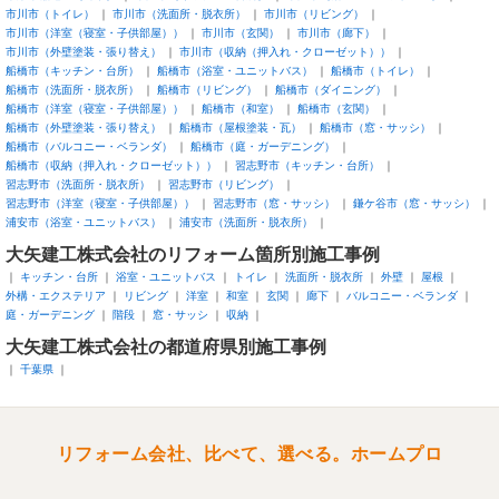
市川市（トイレ）
市川市（洗面所・脱衣所）
市川市（リビング）
市川市（洋室（寝室・子供部屋））
市川市（玄関）
市川市（廊下）
市川市（外壁塗装・張り替え）
市川市（収納（押入れ・クローゼット））
船橋市（キッチン・台所）
船橋市（浴室・ユニットバス）
船橋市（トイレ）
船橋市（洗面所・脱衣所）
船橋市（リビング）
船橋市（ダイニング）
船橋市（洋室（寝室・子供部屋））
船橋市（和室）
船橋市（玄関）
船橋市（外壁塗装・張り替え）
船橋市（屋根塗装・瓦）
船橋市（窓・サッシ）
船橋市（バルコニー・ベランダ）
船橋市（庭・ガーデニング）
船橋市（収納（押入れ・クローゼット））
習志野市（キッチン・台所）
習志野市（洗面所・脱衣所）
習志野市（リビング）
習志野市（洋室（寝室・子供部屋））
習志野市（窓・サッシ）
鎌ケ谷市（窓・サッシ）
浦安市（浴室・ユニットバス）
浦安市（洗面所・脱衣所）
大矢建工株式会社のリフォーム箇所別施工事例
キッチン・台所
浴室・ユニットバス
トイレ
洗面所・脱衣所
外壁
屋根
外構・エクステリア
リビング
洋室
和室
玄関
廊下
バルコニー・ベランダ
庭・ガーデニング
階段
窓・サッシ
収納
大矢建工株式会社の都道府県別施工事例
千葉県
リフォーム会社、比べて、選べる。ホームプロ