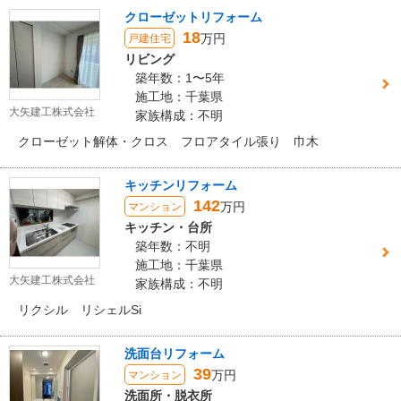
クローゼットリフォーム
18
万円
戸建住宅
リビング
築年数：1〜5年
施工地：千葉県
大矢建工株式会社
家族構成：不明
クローゼット解体・クロス フロアタイル張り 巾木
キッチンリフォーム
142
万円
マンション
キッチン・台所
築年数：不明
施工地：千葉県
大矢建工株式会社
家族構成：不明
リクシル リシェルSi
洗面台リフォーム
39
万円
マンション
洗面所・脱衣所