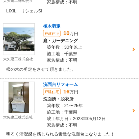
大矢建工株式会社
家族構成：不明
LIXIL リシェルSI
植木剪定
10
万円
戸建住宅
庭・ガーデニング
築年数：30年以上
施工地：千葉県
大矢建工株式会社
家族構成：不明
松の木の剪定をさせて頂きました。
洗面台リフォーム
16
万円
戸建住宅
洗面所・脱衣所
築年数：21〜25年
施工地：千葉県
大矢建工株式会社
竣工年月日：2023年05月12日
家族構成：不明
明るく清潔感を感じられる素敵な洗面台になりました！