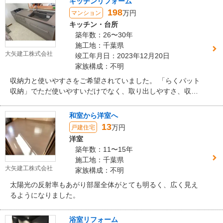
キッチンリフォーム
198
万円
マンション
キッチン・台所
築年数：26〜30年
施工地：千葉県
大矢建工株式会社
竣工年月日：2023年12月20日
家族構成：不明
収納力と使いやすさをご希望されていました。 「らくパット
収納」でただ使いやすいだけでなく、取り出しやすさ、収納
のしやすさに感動されていました。 シンクはキッチンや天板
にあわせたハイブリッドクウォーツシンクのトープベージュ
和室から洋室へ
にし 高級感のある素敵なキッチンになりました。
13
万円
戸建住宅
洋室
築年数：11〜15年
施工地：千葉県
大矢建工株式会社
家族構成：不明
太陽光の反射率もあがり部屋全体がとても明るく、広く見え
るようになりました。
浴室リフォーム