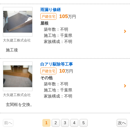
雨漏り修繕
105
万円
戸建住宅
屋根
築年数：不明
施工地：千葉県
大矢建工株式会社
家族構成：不明
施工後
白アリ駆除等工事
10
万円
戸建住宅
その他
築年数：不明
施工地：千葉県
大矢建工株式会社
家族構成：不明
玄関框を交換。
前へ
1
2
3
4
5
次へ