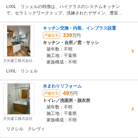
LIXIL リシェルの特徴は、ハイクラスのシステムキッチン
で、セラミックワークトップ、洗練されたデザイン、豊富な
収納、使いやすい機能が特徴です。特に、熱や傷に強いセラ
ミックワークトップや、料理中の作業を快適にするハンズフ
キッチン交換・内装、インプラス設置
リー水栓、そして収納力を高める「らくパッと収納」などが
339
万円
戸建住宅
人気です。
キッチン・台所／窓・サッシ
築年数：不明
施工地：千葉県
大矢建工株式会社
家族構成：不明
LIXIL リシェル
水まわりリフォーム
49
万円
戸建住宅
トイレ／洗面所・脱衣所
築年数：不明
施工地：千葉県
大矢建工株式会社
家族構成：不明
リクシル クレヴィ