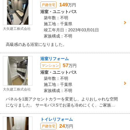
149
万円
戸建住宅
浴室・ユニットバス
築年数：不明
施工地：千葉県
大矢建工株式会社
竣工年月日：2023年03月01日
家族構成：不明
高級感のある浴室になりました。
浴室リフォーム
57
万円
マンション
浴室・ユニットバス
築年数：不明
施工地：千葉県
大矢建工株式会社
家族構成：不明
パネルを1面アクセントカラーを変更し、よりおしゃれな空間
になりました。 サーモバスSでお湯も冷めにくく、ご家族で
快適にご使用頂けると思います
トイレリフォーム
24
万円
戸建住宅