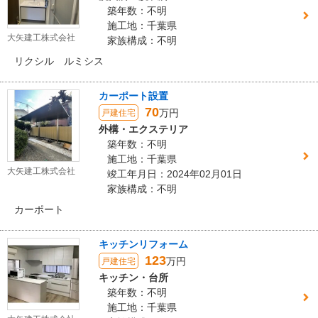
築年数：不明
施工地：千葉県
大矢建工株式会社
家族構成：不明
リクシル ルミシス
カーポート設置
70
万円
戸建住宅
外構・エクステリア
築年数：不明
施工地：千葉県
大矢建工株式会社
竣工年月日：2024年02月01日
家族構成：不明
カーポート
キッチンリフォーム
123
万円
戸建住宅
キッチン・台所
築年数：不明
施工地：千葉県