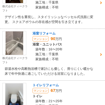
施工地：千葉県
株式会社ティークラ
家族構成：不明
フト
デザイン性を重視し、スタイリッシュなベッセル式洗面に変
更。 スクエアボウルの存在感が空間を引き立てます。
浴室リフォーム
90
万円
マンション
浴室・ユニットバス
築年数：16〜20年
施工地：千葉県
株式会社ティークラ
家族構成：不明
フト
節湯水栓や高断熱浴槽で家計にも優しく、滑りにくい暖かな
床で年中快適に過ごしていただける浴室になりました。
トイレリフォーム
67
万円
マンション
トイレ
築年数：21〜25年