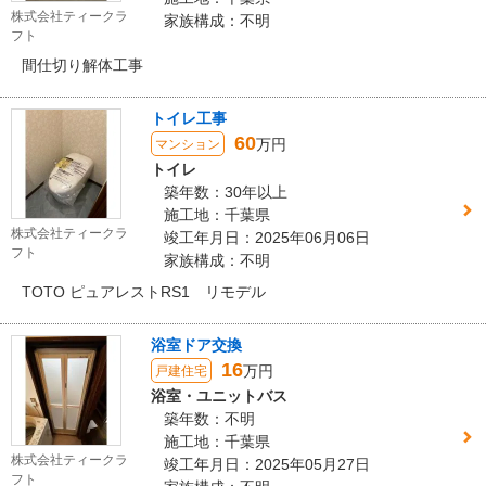
株式会社ティークラ
家族構成：不明
フト
間仕切り解体工事
トイレ工事
60
万円
マンション
トイレ
築年数：30年以上
施工地：千葉県
株式会社ティークラ
竣工年月日：2025年06月06日
フト
家族構成：不明
TOTO ピュアレストRS1 リモデル
浴室ドア交換
16
万円
戸建住宅
浴室・ユニットバス
築年数：不明
施工地：千葉県
株式会社ティークラ
竣工年月日：2025年05月27日
フト