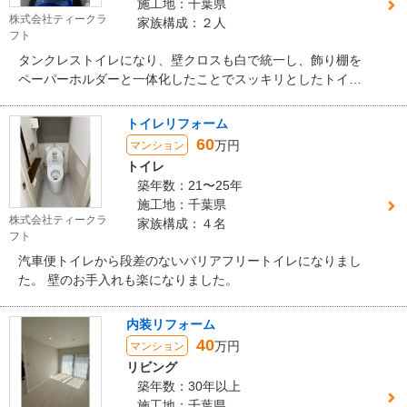
施工地：千葉県
株式会社ティークラ
家族構成：２人
フト
タンクレストイレになり、壁クロスも白で統一し、飾り棚を
ペーパーホルダーと一体化したことでスッキリとしたトイレ
空間になりました。
トイレリフォーム
60
万円
マンション
トイレ
築年数：21〜25年
施工地：千葉県
株式会社ティークラ
家族構成：４名
フト
汽車便トイレから段差のないバリアフリートイレになりまし
た。 壁のお手入れも楽になりました。
内装リフォーム
40
万円
マンション
リビング
築年数：30年以上
施工地：千葉県