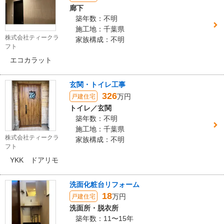
廊下
築年数：不明
施工地：千葉県
株式会社ティークラ
家族構成：不明
フト
エコカラット
玄関・トイレ工事
326
万円
戸建住宅
トイレ／玄関
築年数：不明
施工地：千葉県
株式会社ティークラ
家族構成：不明
フト
YKK ドアリモ
洗面化粧台リフォーム
18
万円
戸建住宅
洗面所・脱衣所
築年数：11〜15年