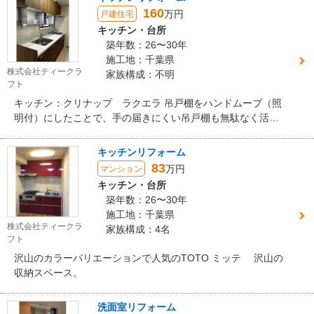
160
万円
戸建住宅
キッチン・台所
築年数：26〜30年
施工地：千葉県
株式会社ティークラ
家族構成：不明
フト
キッチン：クリナップ ラクエラ 吊戸棚をハンドムーブ（照
明付）にしたことで、手の届きにくい吊戸棚も無駄なく活用
できます。
キッチンリフォーム
83
万円
マンション
キッチン・台所
築年数：26〜30年
施工地：千葉県
株式会社ティークラ
家族構成：4名
フト
沢山のカラーバリエーションで人気のTOTO ミッテ 沢山の
収納スペース。
洗面室リフォーム