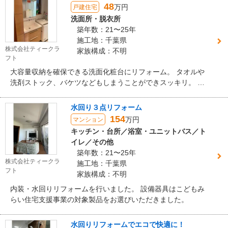
48
万円
戸建住宅
洗面所・脱衣所
築年数：21〜25年
施工地：千葉県
株式会社ティークラ
家族構成：不明
フト
大容量収納を確保できる洗面化粧台にリフォーム。 タオルや
洗剤ストック、バケツなどもしまうことができスッキリ。 柔
らかな木目の扉色とタイル調クロスでナチュラルな空間に。
水回り３点リフォーム
154
万円
マンション
キッチン・台所／浴室・ユニットバス／ト
イレ／その他
築年数：21〜25年
株式会社ティークラ
施工地：千葉県
フト
家族構成：不明
内装・水回りリフォームを行いました。 設備器具はこどもみ
らい住宅支援事業の対象製品をお選びいただきました。
水回りリフォームでエコで快適に！