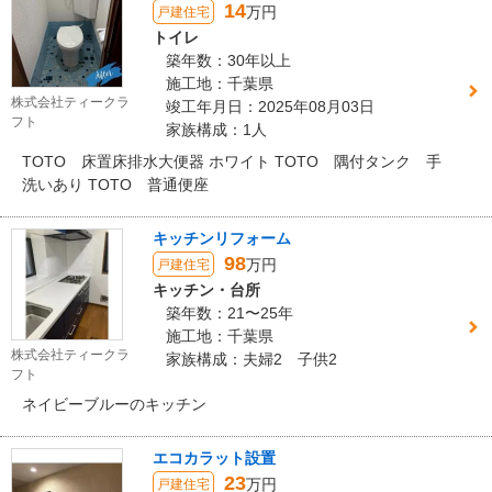
14
万円
戸建住宅
トイレ
築年数：30年以上
施工地：千葉県
株式会社ティークラ
竣工年月日：2025年08月03日
フト
家族構成：1人
TOTO 床置床排水大便器 ホワイト TOTO 隅付タンク 手
洗いあり TOTO 普通便座
キッチンリフォーム
98
万円
戸建住宅
キッチン・台所
築年数：21〜25年
施工地：千葉県
株式会社ティークラ
家族構成：夫婦2 子供2
フト
ネイビーブルーのキッチン
エコカラット設置
23
万円
戸建住宅