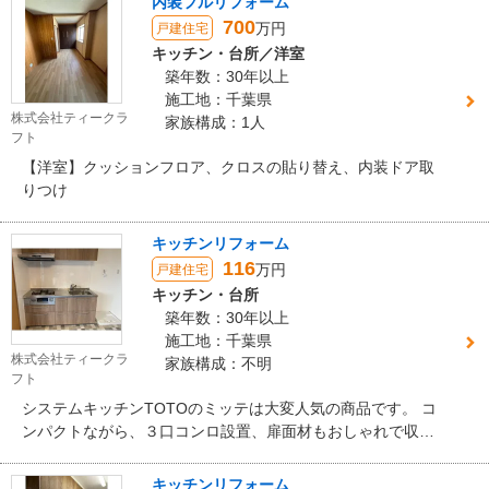
内装フルリフォーム
700
万円
戸建住宅
キッチン・台所／洋室
築年数：30年以上
施工地：千葉県
株式会社ティークラ
家族構成：1人
フト
【洋室】クッションフロア、クロスの貼り替え、内装ドア取
りつけ
キッチンリフォーム
116
万円
戸建住宅
キッチン・台所
築年数：30年以上
施工地：千葉県
株式会社ティークラ
家族構成：不明
フト
システムキッチンTOTOのミッテは大変人気の商品です。 コ
ンパクトながら、３口コンロ設置、扉面材もおしゃれで収納
力もあります！
キッチンリフォーム