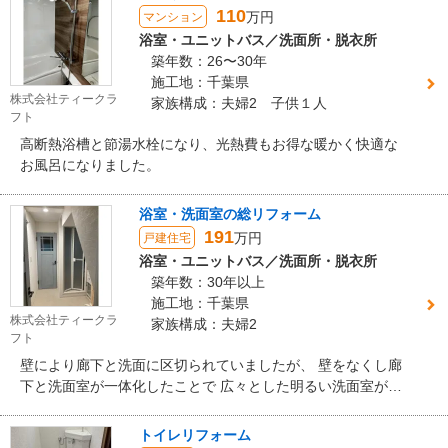
110
万円
マンション
浴室・ユニットバス／洗面所・脱衣所
築年数：26〜30年
施工地：千葉県
株式会社ティークラ
家族構成：夫婦2 子供１人
フト
高断熱浴槽と節湯水栓になり、光熱費もお得な暖かく快適な
お風呂になりました。
浴室・洗面室の総リフォーム
191
万円
戸建住宅
浴室・ユニットバス／洗面所・脱衣所
築年数：30年以上
施工地：千葉県
株式会社ティークラ
家族構成：夫婦2
フト
壁により廊下と洗面に区切られていましたが、 壁をなくし廊
下と洗面室が一体化したことで 広々とした明るい洗面室が出
来上がりました。
トイレリフォーム