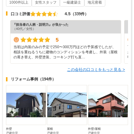
1000件以上
女性スタッフ
一級建築士
地元密着
4.5
口コミ評価
（339件）
『担当者の人柄・説明力』が良かった
『納
（40代／女性）
（6
5
当初は内装のみの予定で250〜300万円ほどの予算感でしたが、
丁
相談を重ねるうちに建物のコンディションを考慮し、外装（屋根
が
の葺き替え、外壁塗装、コーキング打ち直…
明
この会社の口コミをもっと見る >
リフォーム事例
（194件）
外壁
屋根
外壁/屋根
戸建住宅
戸建住宅
戸建住宅