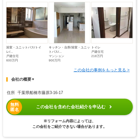
浴室・ユニットバス/トイ
キッチン・台所/浴室・ユニッ
トイレ
レ/...
トバス/...
戸建住宅
戸建住宅
マンション
218万円
600万円
900万円
この会社の事例をもっと見る >
会社の概要
▼
住所 千葉県船橋市藤原3-16-17
無料
この会社を含めた会社紹介を申込む
匿名
※リフォーム内容によっては、
この会社をご紹介できない場合があります。