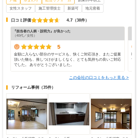
戸建
水まわり
総合リフォーム
創業20年以上
女性スタッフ
施工管理技士
新築可
地元密着
4.7
口コミ評価
（38件）
『担当者の人柄・説明力』が良かった
『満
（40代／女性）
（4
5
金額に入らない部分のサービスも、快くご対応頂き、またご提案
職
頂いた物も、推しつけがましくなく、とても気持ちの良いご対応
す
でした。 ありがとうございました。
この会社の口コミをもっと見る >
リフォーム事例
（35件）