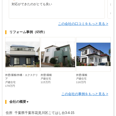
対応ができたのがとても良い
外
と
れ
この会社の口コミをもっと見る >
リフォーム事例
（65件）
外壁/屋根/外構・エクステリ
外壁/屋根
外壁/屋根
ア
戸建住宅
戸建住宅
戸建住宅
115万円
116万円
179万円
この会社の事例をもっと見る >
会社の概要
▼
住所 千葉県千葉市花見川区こてはし台3-4-15