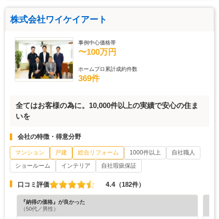
株式会社ワイケイアート
事例中心価格帯
〜100万円
ホームプロ累計成約件数
369件
全てはお客様の為に。10,000件以上の実績で安心の住ま
いを
会社の特徴・得意分野
マンション
戸建
総合リフォーム
1000件以上
自社職人
ショールーム
インテリア
自社瑕疵保証
4.4
口コミ評価
（182件）
『納得の価格』が良かった
『担
（50代／男性）