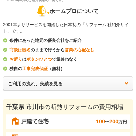
※2026年8月のご紹介実績の一例です。
ホームプロについて
2001年よりサービスを開始した日本初の「リフォーム 社紹介サイ
ト」です。
条件にあった地元の優良会社をご紹介
商談は匿名
のままで行うから
営業の心配なし
お断り
は
ボタンひとつ
で気兼ねなく
独自の
工事完成保証
（無料）
ご利用の流れ、実績を見る
千葉県 市川市
の断熱リフォームの費用相場
戸建て住宅
100
200
〜
万円