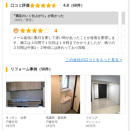
4.8
口コミ評価
（68件）
『満足のいく仕上がり』が良かった
『担
（60代／男性）
（6
4
メール返信に数日を要して遅い時があったことが改善を要望しま
7
す。施工は３日間で１日目は１８時までかかりましたが、残りの
頂
２日間は午後1～２時頃には終わっており段取…
ー
この会社の口コミをもっと見る >
リフォーム事例
（58件）
キッチン・台所
洗面所・脱衣所
リビング
戸建住宅
戸建住宅
マンション
29万円
16万円
60万円