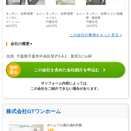
キッチン・台所/浴室・ユニッ
キッチン・台所/浴室・ユニッ
キッチン・台所/トイレ/洗面
トバス/...
トバス/...
所・脱衣所
マンション
戸建住宅
戸建住宅
820万円
440万円
245万円
この会社の事例をもっと見る >
会社の概要
▼
住所 千葉県千葉市中央区登戸1-4-1 第3CIビル6F
無料
この会社を含めた会社紹介を申込む
匿名
※リフォーム内容によっては、
この会社をご紹介できない場合があります。
株式会社GTワンホーム
ホームプロ累計成約件数
7件