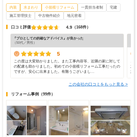
内装
水まわり
小規模リフォーム
一貫担当者制
宅建
施工管理技士
中古物件紹介
地元密着
4.9
口コミ評価
（168件）
『プロとしての的確なアドバイス』が良かった
『担
（50代／男性）
（5
5
この度は大変助かりました。また工事内容等、近隣の家に対して
こ
の配慮も助かりました。初めての小規模リフォーム工事だったの
加
ですが、安心に出来ました。有難うございまし…
施
この会社の口コミをもっと見る >
リフォーム事例
（99件）