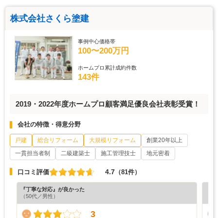
株式会社さくら塗建
事例中心価格帯
100〜200万円
ホームプロ累計成約件数
143件
2019・2022年度ホームプロ顧客満足優良会社表彰受賞！
会社の特徴・得意分野
戸建
総合リフォーム
大規模リフォーム
創業20年以上
一貫担当者制
二級建築士
施工管理技士
地元密着
4.7
口コミ評価
（81件）
『丁寧な対応』が良かった
『丁
（50代／男性）
（4
3