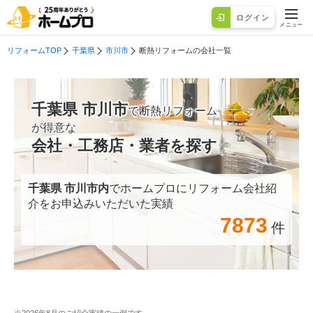
ログイン
メニュー
リフォームTOP
千葉県
市川市
断熱リフォームの会社一覧
千葉県 市川市
で断熱リフォーム
が得意な
会社・工務店・業者を探す
千葉県 市川市
内
でホームプロにリフォーム会社紹
介をお申込みいただいた実績
7873
件