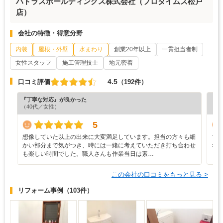
ハドラスホールディングス株式会社（プロタイムズ松戸
店）
会社の特徴・得意分野
内装
屋根・外壁
水まわり
創業20年以上
一貫担当者制
女性スタッフ
施工管理技士
地元密着
4.5
口コミ評価
（192件）
『丁寧な対応』が良かった
『満
（40代／女性）
（6
5
想像していた以上の出来に大変満足しています。担当の方々も細
マ
かい部分まで気がつき、時には一緒に考えていただき打ち合わせ
考
も楽しい時間でした。職人さんも作業当日は素…
この会社の口コミをもっと見る >
リフォーム事例
（103件）