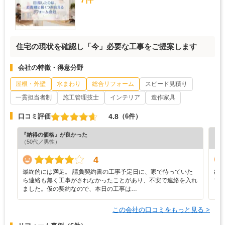
住宅の現状を確認し「今」必要な工事をご提案します
会社の特徴・得意分野
屋根・外壁
水まわり
総合リフォーム
スピード見積り
一貫担当者制
施工管理技士
インテリア
造作家具
4.8
口コミ評価
（6件）
『納得の価格』が良かった
『担
（50代／男性）
（5
4
最終的には満足。 請負契約書の工事予定日に、家で待っていた
細
ら連絡も無く工事がされなかったことがあり、不安で連絡を入れ
て
ました。仮の契約なので、本日の工事は…
この会社の口コミをもっと見る >