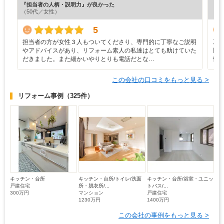
『担当者の人柄・説明力』が良かった
『丁
（50代／女性）
（4
5
担当者の方が女性３人もついてくださり、専門的に丁寧なご説明
工
やアドバイスがあり、リフォーム素人の私達はとても助けていた
願
だきました。また細かいやりとりも電話だとな…
快
この会社の口コミをもっと見る >
リフォーム事例
（325件）
キッチン・台所
キッチン・台所/トイレ/洗面
キッチン・台所/浴室・ユニッ
戸建住宅
所・脱衣所/...
トバス/...
300万円
マンション
戸建住宅
1230万円
1400万円
この会社の事例をもっと見る >