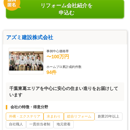
リフォーム会社紹介を
申込む
アズミ建設株式会社
事例中心価格帯
〜100万円
ホームプロ累計成約件数
94件
千葉東葛エリアを中心に安心の住まい造りをお届けして
います
会社の特徴・得意分野
外構・エクステリア
水まわり
総合リフォーム
創業20年以上
自社職人
一貫担当者制
地元密着