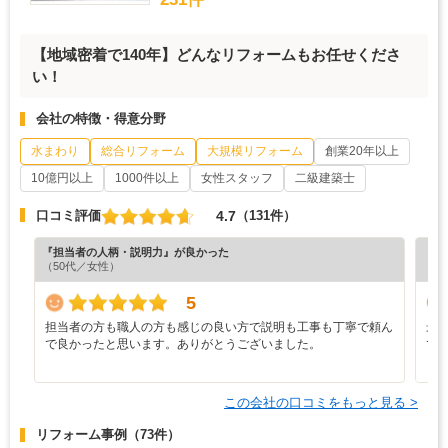
【地域密着で140年】どんなリフォームもお任せくださ
い！
会社の特徴・得意分野
水まわり
総合リフォーム
大規模リフォーム
創業20年以上
10億円以上
1000件以上
女性スタッフ
二級建築士
4.7
口コミ評価
（131件）
『担当者の人柄・説明力』が良かった
『担
（50代／女性）
（4
5
担当者の方も職人の方も感じの良い方で説明も工事も丁寧で頼ん
最
で良かったと思います。ありがとうございました。
で
と
この会社の口コミをもっと見る >
リフォーム事例
（73件）