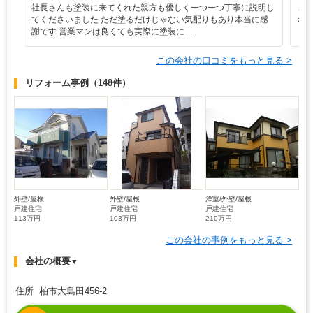
社長さんも塗装に来てくれた親方も優しく一つ一つ丁寧に説明し
こ
てくださいました ただ塗るだけじゃない気配りもあり本当に感
れ
謝です 営業マンは良くても実際に塗装に…
く
この会社の口コミをもっと見る >
リフォーム事例
（148件）
外壁/屋根
外壁/屋根
洋室/外壁/屋根
戸建住宅
戸建住宅
戸建住宅
113万円
103万円
210万円
この会社の事例をもっと見る >
会社の概要
▼
住所 柏市大島田456-2