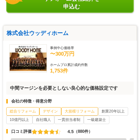
申込む
株式会社ウッディホーム
事例中心価格帯
〜300万円
ホームプロ累計成約件数
1,753件
中間マージンを必要としない良心的な価格設定です
会社の特徴・得意分野
総合リフォーム
デザイン
大規模リフォーム
創業20年以上
10億円以上
自社職人
一貫担当者制
一級建築士
4.5
口コミ評価
（880件）