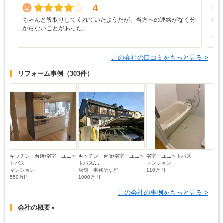
4
ちゃんと段取りしてくれていたようだが、当方への連絡がなく分
会
からないことがあった。
ご
か
この会社の口コミをもっと見る >
リフォーム事例
（303件）
キッチン・台所/浴室・ユニッ
キッチン・台所/浴室・ユニッ
浴室・ユニットバス
トバス
トバス/...
マンション
マンション
店舗・事務所など
110万円
550万円
1000万円
この会社の事例をもっと見る >
会社の概要
▼