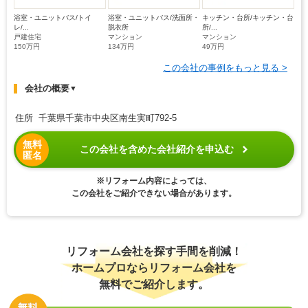
浴室・ユニットバス/トイ
浴室・ユニットバス/洗面所・
キッチン・台所/キッチン・台
レ/...
脱衣所
所/...
戸建住宅
マンション
マンション
150万円
134万円
49万円
この会社の事例をもっと見る >
会社の概要
▼
住所 千葉県千葉市中央区南生実町792-5
無料
この会社を含めた会社紹介を申込む
匿名
※リフォーム内容によっては、
この会社をご紹介できない場合があります。
リフォーム会社を探す手間を削減！
ホームプロならリフォーム会社を
無料でご紹介します。