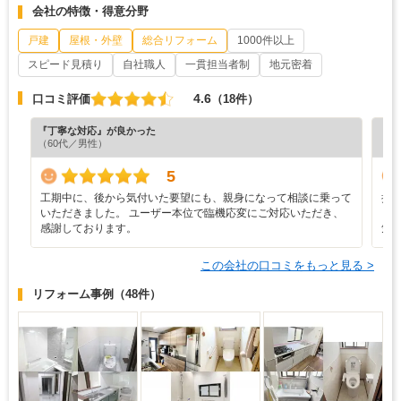
会社の特徴・得意分野
戸建
屋根・外壁
総合リフォーム
1000件以上
スピード見積り
自社職人
一貫担当者制
地元密着
4.6
口コミ評価
（18件）
『丁寧な対応』が良かった
『満
（60代／男性）
（4
5
工期中に、後から気付いた要望にも、親身になって相談に乗って
担
いただきました。 ユーザー本位で臨機応変にご対応いただき、
り
感謝しております。
気
この会社の口コミをもっと見る >
リフォーム事例
（48件）