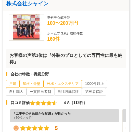
株式会社シャイン
事例中心価格帯
100〜200万円
ホームプロ累計成約件数
169件
お客様の声第1位は『外装のプロとしての専門性に最も納
得』
会社の特徴・得意分野
戸建
屋根・外壁
外構・エクステリア
1000件以上
自社職人
一貫担当者制
自社瑕疵保証
第三者保証
4.8
口コミ評価
（113件）
『工事中のきめ細かな配慮』が良かった
『担
（50代／女性）
（6
5