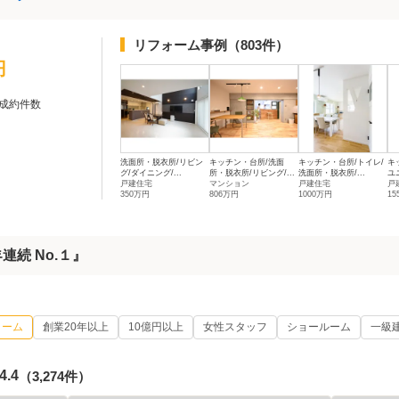
リフォーム事例
（803件）
円
成約件数
洗面所・脱衣所/リビン
キッチン・台所/洗面
キッチン・台所/トイレ/
キ
グ/ダイニング/...
所・脱衣所/リビング/...
洗面所・脱衣所/...
ユ
戸建住宅
マンション
戸建住宅
戸
350万円
806万円
1000万円
15
続 No.１』
ォーム
創業20年以上
10億円以上
女性スタッフ
ショールーム
一級
4.4
（3,274件）