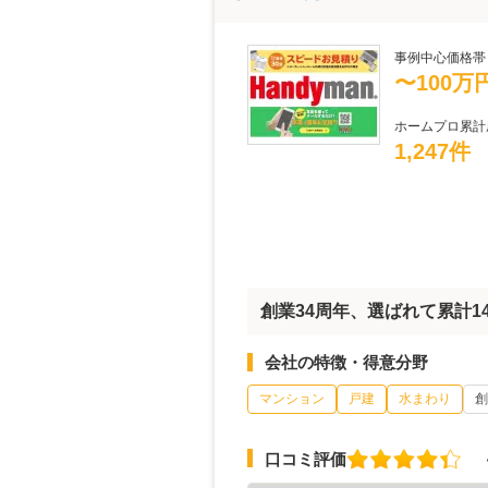
事例中心価格帯
〜100万
ホームプロ累計
1,247件
創業34周年、選ばれて累計14
会社の特徴・得意分野
マンション
戸建
水まわり
創
口コミ評価