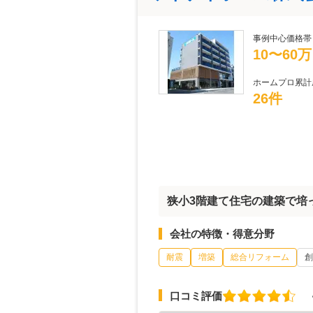
事例中心価格帯
10〜60
ホームプロ累計
26件
狭小3階建て住宅の建築で培
会社の特徴・得意分野
耐震
増築
総合リフォーム
創
口コミ評価