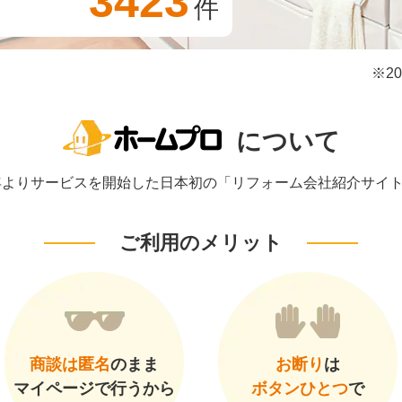
3423
件
※2
について
1年よりサービスを開始した日本初の「リフォーム会社紹介サイ
ご利用のメリット
商談は匿名
のまま
お断り
は
マイページで行うから
ボタンひとつ
で