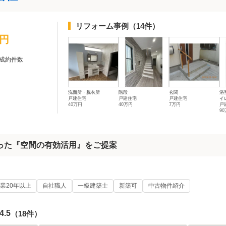
リフォーム事例
（14件）
万円
成約件数
洗面所・脱衣所
階段
玄関
浴
戸建住宅
戸建住宅
戸建住宅
イ
40万円
40万円
7万円
戸
9
った『空間の有効活用』をご提案
業20年以上
自社職人
一級建築士
新築可
中古物件紹介
4.5
（18件）