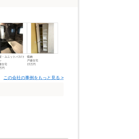
室・ユニットバス/ト
収納
レ
戸建住宅
建住宅
15万円
0万円
この会社の事例をもっと見る >