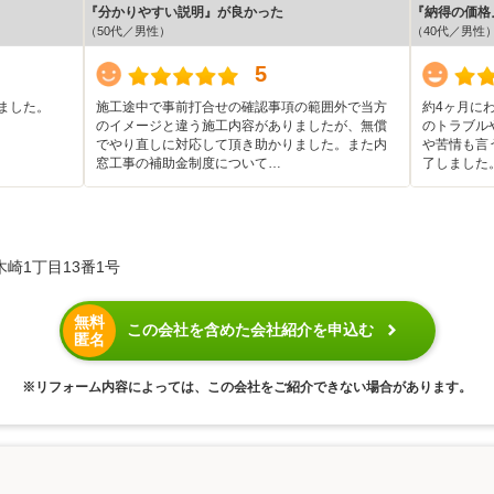
『分かりやすい説明』が良かった
『納得の価格
（50代／男性）
（40代／男性
5
ました。
施工途中で事前打合せの確認事項の範囲外で当方
約4ヶ月に
のイメージと違う施工内容がありましたが、無償
のトラブル
でやり直しに対応して頂き助かりました。また内
や苦情も言
窓工事の補助金制度について…
了しました
崎1丁目13番1号
無料
この会社を含めた会社紹介を申込む
匿名
※リフォーム内容によっては、この会社をご紹介できない場合があります。