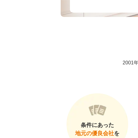
200
条件にあった
地元の優良会社
を