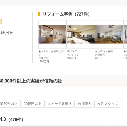
リフォーム事例
（727件）
円
成約件数
キッチン・台所/リビン
リビング
キッチン・台所
キ
グ
マンション
戸建住宅
マ
戸建住宅
800万円
450万円
10
1860万円
0,000件以上の実績が信頼の証
業20年以上
10億円以上
スピード見積り
自社職人
女性スタッフ
4.3
（476件）