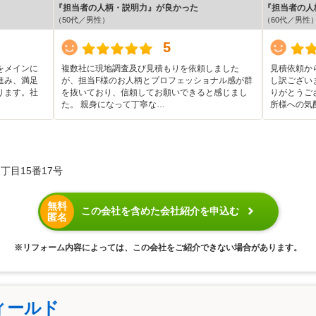
『担当者の人柄・説明力』が良かった
『担当者の人
（50代／男性）
（60代／男性
5
をメインに
複数社に現地調査及び見積もりを依頼しました
見積依頼か
進み、満足
が、担当F様のお人柄とプロフェッショナル感が群
し訳ござい
ります。社
を抜いており、信頼してお願いできると感じまし
りがとうご
た。 親身になって丁寧な…
所様への気
丁目15番17号
無料
この会社を含めた会社紹介を申込む
匿名
※リフォーム内容によっては、この会社をご紹介できない場合があります。
ィールド