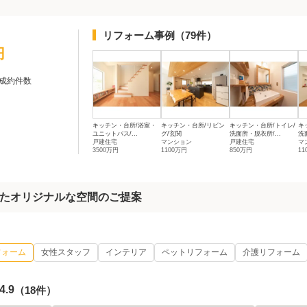
リフォーム事例
（79件）
円
成約件数
キッチン・台所/浴室・
キッチン・台所/リビン
キッチン・台所/トイレ/
キ
ユニットバス/...
グ/玄関
洗面所・脱衣所/...
洗
戸建住宅
マンション
戸建住宅
マ
3500万円
1100万円
850万円
11
たオリジナルな空間のご提案
フォーム
女性スタッフ
インテリア
ペットリフォーム
介護リフォーム
4.9
（18件）