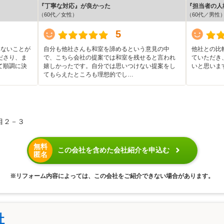
『丁寧な対応』が良かった
『担当者の人
（60代／女性）
（60代／男性
5
けないことが
自分も他社さんも和室を諦めるという意見の中
他社との比
ださり、ま
で、こちら会社の提案では和室を残せると言われ
ていただき
て順調に決
嬉しかったです。自分では思いつけない提案をし
いと思いま
てもらえたところも理想的でし…
目２－３
無料
この会社を含めた会社紹介を申込む
匿名
※リフォーム内容によっては、この会社をご紹介できない場合があります。
社