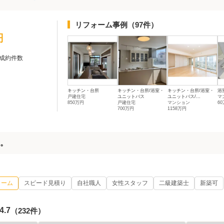
リフォーム事例
（97件）
円
成約件数
キッチン・台所
キッチン・台所/浴室・
キッチン・台所/浴室・
浴
戸建住宅
ユニットバス
ユニットバス/...
マ
850万円
戸建住宅
マンション
6
700万円
1158万円
る。
ォーム
スピード見積り
自社職人
女性スタッフ
二級建築士
新築可
4.7
（232件）