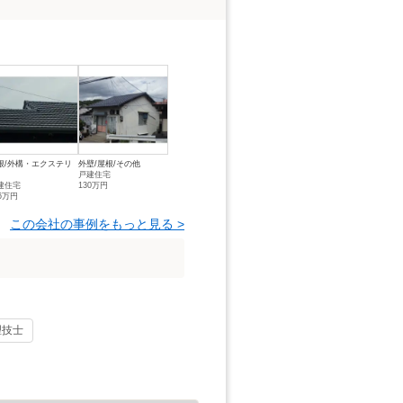
根/外構・エクステリ
外壁/屋根/その他
戸建住宅
建住宅
130万円
06万円
この会社の事例をもっと見る >
理技士