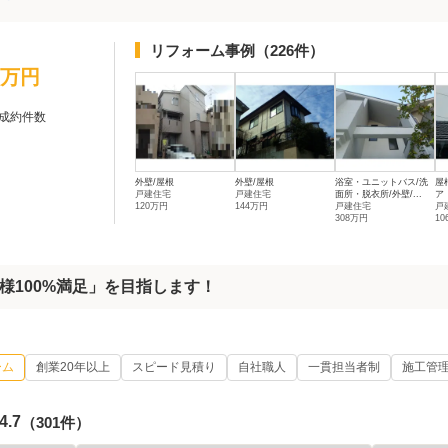
リフォーム事例
（226件）
0万円
成約件数
外壁/屋根
外壁/屋根
浴室・ユニットバス/洗
屋
戸建住宅
戸建住宅
面所・脱衣所/外壁/...
ア
120万円
144万円
戸建住宅
戸
308万円
1
様100%満足」を目指します！
ーム
創業20年以上
スピード見積り
自社職人
一貫担当者制
施工管
4.7
（301件）