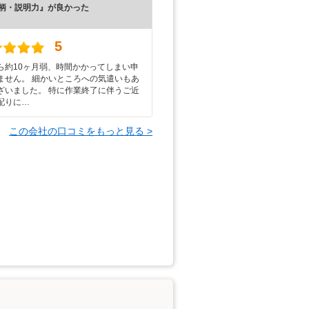
柄・説明力』が良かった
）
5
ら約10ヶ月弱、時間かかってしまい申
ません。 細かいところへの気遣いもあ
ざいました。 特に作業終了に伴うご近
配りに…
この会社の口コミをもっと見る >