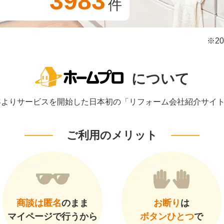
3983
件
※2
について
1年よりサービスを開始した日本初の「リフォーム会社紹介サイ
ご利用のメリット
商談は匿名
のまま
お断り
は
マイページで行うから
ボタンひとつ
で