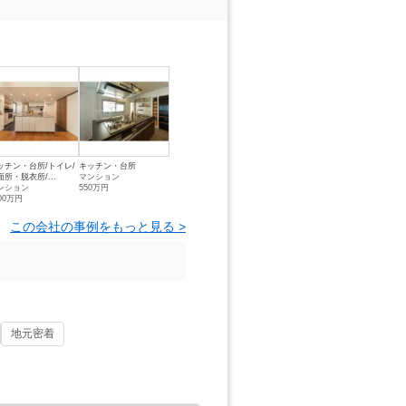
ッチン・台所/トイレ/
キッチン・台所
面所・脱衣所/...
マンション
ンション
550万円
00万円
この会社の事例をもっと見る >
地元密着