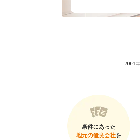
200
条件にあった
地元の優良会社
を