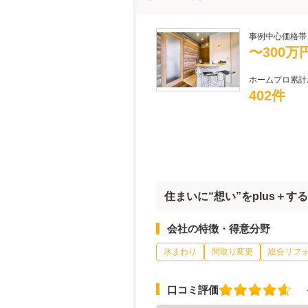
事例中心価格帯
〜300万
ホームプロ累計
402件
住まいに“想い”をplus＋す
会社の特徴・得意分野
水まわり
間取り変更
総合リフ
口コミ評価