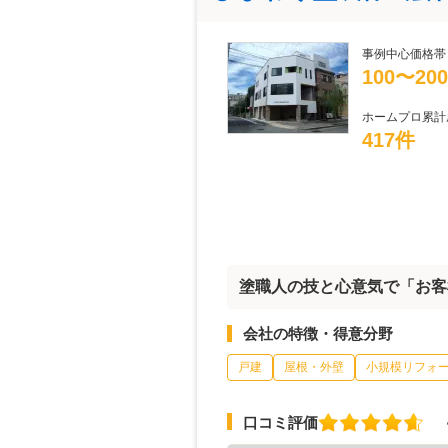
事例中心価格帯
100〜20
ホームプロ累計
417件
塗職人の技と心意気で「お客
会社の特徴・得意分野
戸建
屋根・外壁
小規模リフォ
口コミ評価