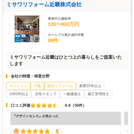
ミサワリフォーム近畿株式会社
事例中心価格帯
100〜900万円
ホームプロ累計成約件数
99件
ミサワリフォーム近畿はひとつ上の暮らしをご提案いた
します
会社の特徴・得意分野
マンション
戸建
総合リフォーム
創業20年以上
1000件以上
女性スタッフ
一級建築士
施工管理技士
4.4
口コミ評価
（50件）
『デザインセンス』が良かった
『担
（7
5