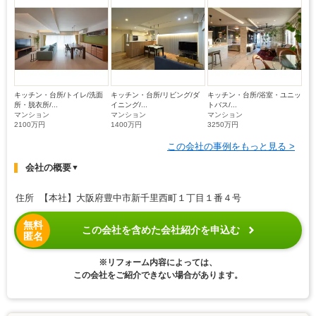
キッチン・台所/トイレ/洗面
キッチン・台所/リビング/ダ
キッチン・台所/浴室・ユニッ
所・脱衣所/...
イニング/...
トバス/...
マンション
マンション
マンション
2100万円
1400万円
3250万円
この会社の事例をもっと見る >
会社の概要
▼
住所 【本社】大阪府豊中市新千里西町１丁目１番４号
無料
この会社を含めた会社紹介を申込む
匿名
※リフォーム内容によっては、
この会社をご紹介できない場合があります。