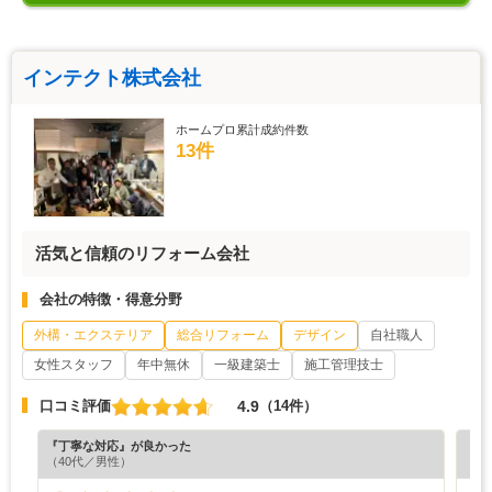
インテクト株式会社
ホームプロ累計成約件数
13件
活気と信頼のリフォーム会社
会社の特徴・得意分野
外構・エクステリア
総合リフォーム
デザイン
自社職人
女性スタッフ
年中無休
一級建築士
施工管理技士
4.9
口コミ評価
（14件）
『丁寧な対応』が良かった
『満
（40代／男性）
（6