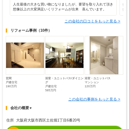
人生最後の大きな買い物になりましたが、要望を取り入れて頂き
担
想像以上の大変満足いくリフォームが出来 喜んでいます。
抜
この会社の口コミをもっと見る >
リフォーム事例
（10件）
玄関
浴室・ユニットバス/ダイニン
浴室・ユニットバス
戸建住宅
グ
マンション
190万円
戸建住宅
120万円
585万円
この会社の事例をもっと見る >
会社の概要
▼
住所 大阪府大阪市西区土佐堀1丁目6番20号