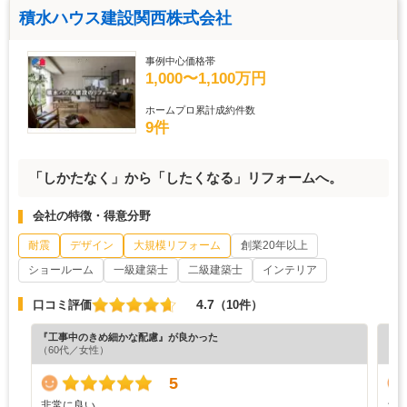
積水ハウス建設関西株式会社
事例中心価格帯
1,000〜1,100万円
ホームプロ累計成約件数
9件
「しかたなく」から「したくなる」リフォームへ。
会社の特徴・得意分野
耐震
デザイン
大規模リフォーム
創業20年以上
ショールーム
一級建築士
二級建築士
インテリア
4.7
口コミ評価
（10件）
『工事中のきめ細かな配慮』が良かった
『充
（60代／女性）
（6
5
非常に良い
ち