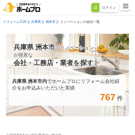
ログイン
メニュー
リフォームTOP
兵庫県
洲本市
リノベーションの会社一覧
兵庫県 洲本市
でリノベーション
が得意な
会社・工務店・業者を探す
兵庫県 洲本市
内
でホームプロにリフォーム会社紹
介をお申込みいただいた実績
767
件