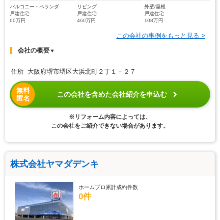
バルコニー・ベランダ
リビング
外壁/屋根
戸建住宅
戸建住宅
戸建住宅
60万円
460万円
108万円
この会社の事例をもっと見る >
会社の概要
▼
住所 大阪府堺市堺区大浜北町２丁１－２７
無料
この会社を含めた会社紹介を申込む
匿名
※リフォーム内容によっては、
この会社をご紹介できない場合があります。
株式会社ヤマダデンキ
ホームプロ累計成約件数
0件