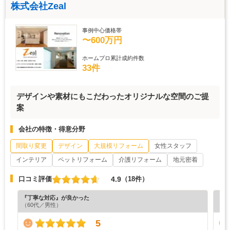
株式会社Zeal
事例中心価格帯
〜600万円
ホームプロ累計成約件数
33件
デザインや素材にもこだわったオリジナルな空間のご提
案
会社の特徴・得意分野
間取り変更
デザイン
大規模リフォーム
女性スタッフ
インテリア
ペットリフォーム
介護リフォーム
地元密着
4.9
口コミ評価
（18件）
『丁寧な対応』が良かった
『丁
（60代／男性）
（6
5