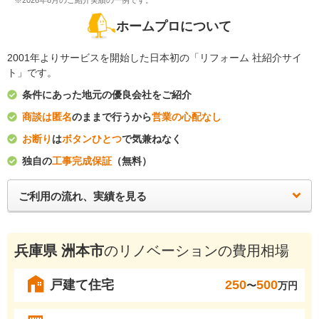
※2026年8月のご紹介実績の一例です。
ホームプロについて
2001年よりサービスを開始した日本初の「リフォーム 社紹介サイ
ト」です。
条件にあった地元の優良会社をご紹介
商談は匿名
のままで行うから
営業の心配なし
お断り
は
ボタンひとつ
で気兼ねなく
独自の
工事完成保証
（無料）
ご利用の流れ、実績を見る
兵庫県 洲本市
のリノベーションの費用相場
戸建て住宅
250
500
〜
万円