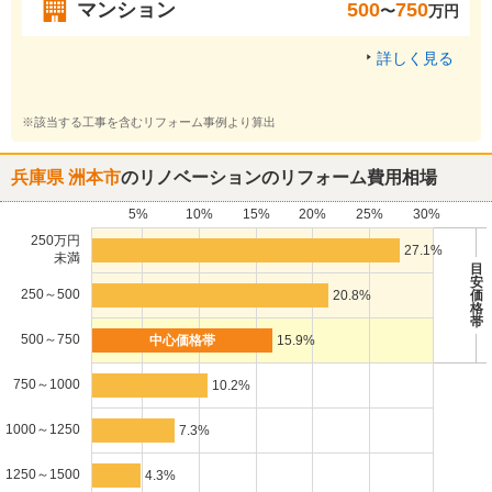
マンション
500
750
〜
万円
詳しく見る
※該当する工事を含むリフォーム事例より算出
兵庫県 洲本市
のリノベーションのリフォーム費用相場
5%
10%
15%
20%
25%
30%
250万円
27.1%
未満
目
安
250～500
20.8%
価
格
帯
500～750
15.9%
750～1000
10.2%
1000～1250
7.3%
1250～1500
4.3%