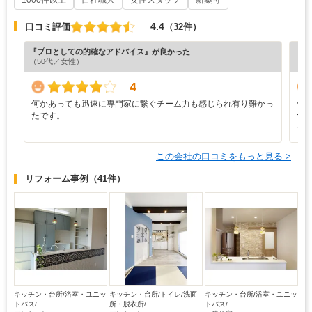
1000件以上
自社職人
女性スタッフ
新築可
4.4
口コミ評価
（32件）
『プロとしての的確なアドバイス』が良かった
『担
（50代／女性）
（4
4
何かあっても迅速に専門家に繋ぐチーム力も感じられ有り難かっ
信
たです。
つ
っ
この会社の口コミをもっと見る >
リフォーム事例
（41件）
キッチン・台所/浴室・ユニッ
キッチン・台所/トイレ/洗面
キッチン・台所/浴室・ユニッ
トバス/...
所・脱衣所/...
トバス/...