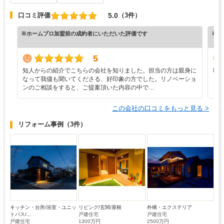
5.0
口コミ評価
（3件）
※ホームプロ加盟前の成約者にいただいた評価です
※ホ
5
知人からの紹介でこちらの会社を知りました。担当の方は親身に
職
なって我儘も聞いてくださる、好印象の方でした。リノベーショ
し
ンのご相談をすると、ご提案頂いた内容の中で…
ま
この会社の口コミをもっと見る >
リフォーム事例
（3件）
キッチン・台所/浴室・ユニッ
リビング/玄関/屋根
外構・エクステリア
トバス/...
戸建住宅
戸建住宅
戸建住宅
1300万円
2500万円