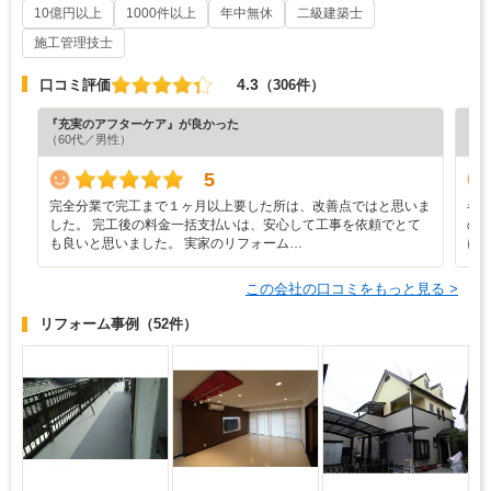
10億円以上
1000件以上
年中無休
二級建築士
施工管理技士
4.3
口コミ評価
（306件）
『充実のアフターケア』が良かった
『納
（60代／男性）
（7
5
完全分業で完工まで１ヶ月以上要した所は、改善点ではと思いま
各
した。 完工後の料金一括支払いは、安心して工事を依頼でとて
の
も良いと思いました。 実家のリフォーム…
に
この会社の口コミをもっと見る >
リフォーム事例
（52件）