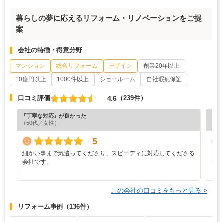
暮らしの夢に応えるリフォーム・リノベーションをご提
案
会社の特徴・得意分野
マンション
総合リフォーム
デザイン
創業20年以上
10億円以上
1000件以上
ショールーム
自社瑕疵保証
4.6
口コミ評価
（239件）
『丁寧な対応』が良かった
『分
（50代／女性）
（6
5
細かい事まで気遣ってくださり、スピーディに対応してくださる
シ
会社です。
な
この会社の口コミをもっと見る >
リフォーム事例
（136件）