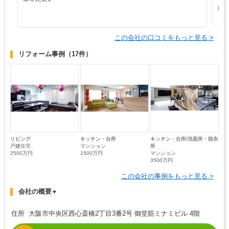
総
し
この会社の口コミをもっと見る >
リフォーム事例
（17件）
リビング
キッチン・台所
キッチン・台所/洗面所・脱衣
戸建住宅
マンション
所
2500万円
1500万円
マンション
3500万円
この会社の事例をもっと見る >
会社の概要
▼
住所 大阪市中央区西心斎橋2丁目3番2号 御堂筋ミナミビル 4階