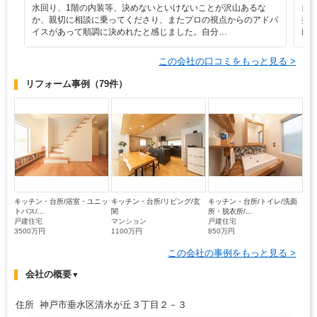
水回り、1階の内装等、決めないといけないことが沢山あるな
自
か、親切に相談に乗ってくださり、またプロの視点からのアドバ
提
イスがあって順調に決めれたと感じました。自分…
け
この会社の口コミをもっと見る >
リフォーム事例
（79件）
キッチン・台所/浴室・ユニッ
キッチン・台所/リビング/玄
キッチン・台所/トイレ/洗面
トバス/...
関
所・脱衣所/...
戸建住宅
マンション
戸建住宅
3500万円
1100万円
850万円
この会社の事例をもっと見る >
会社の概要
▼
住所 神戸市垂水区清水が丘３丁目２－３