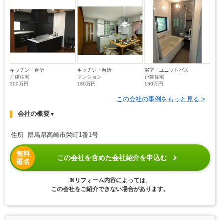
キッチン・台所
キッチン・台所
浴室・ユニットバス
戸建住宅
マンション
戸建住宅
300万円
180万円
150万円
この会社の事例をもっと見る >
会社の概要
▼
住所 群馬県高崎市栄町1番1号
無料
この会社を含めた会社紹介を申込む
匿名
※リフォーム内容によっては、
この会社をご紹介できない場合があります。