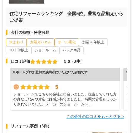
住宅リフォームランキング 全国5位。豊富な品揃えから
ご提案
会社の特徴・得意分野
水まわり
太陽光パネル
オール電化
創業20年以上
1000件以上
ショールーム
パック商品
5.0
口コミ評価
（3件）
※ホームプロ加盟前の成約者にいただいた評価です
※ホ
5
ショールームでこちらの会社と出会いました。担当してくれた方
な
の身だしなみや対応は好感が持てましたし、時間の管理もしっか
ろ
りされていました。メーカーのショールームへ…
と
この会社の口コミをもっと見る >
リフォーム事例
（3件）