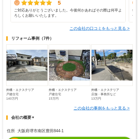
5
ご対応ありがとうございました。今後何かあればその際は何卒よ
修
ろしくお願いいたします。
一
この会社の口コミをもっと見る >
リフォーム事例
（7件）
外構・エクステリア
外構・エクステリア
外構・エクステリア
戸建住宅
戸建住宅
店舗・事務所など
140万円
15万円
13万円
この会社の事例をもっと見る >
会社の概要
▼
住所 大阪府堺市南区豊田844-1