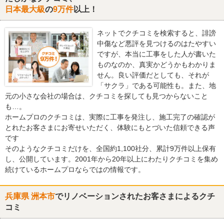
日本最大級
の
9万件
以上！
ネットでクチコミを検索すると、誹謗
中傷など悪評を見つけるのはたやすい
ですが、本当に工事をした人が書いた
ものなのか、真実かどうかもわかりま
せん。良い評価だとしても、それが
「サクラ」である可能性も。また、地
元の小さな会社の場合は、クチコミを探しても見つからないこと
も…。
ホームプロのクチコミは、実際に工事を発注し、施工完了の確認が
とれたお客さまにお寄せいただく、体験にもとづいた信頼できる声
です
そのようなクチコミだけを、全国約1,100社分、累計9万件以上保有
し、公開しています。2001年から20年以上にわたりクチコミを集め
続けているホームプロならではの情報です。
兵庫県 洲本市
でリノベーションされたお客さまによるクチ
コミ