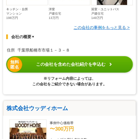
キッチン・台所
洋室
浴室・ユニットバス
マンション
戸建住宅
戸建住宅
198万円
13万円
149万円
この会社の事例をもっと見る >
会社の概要
▼
住所 千葉県船橋市市場１－３－８
無料
この会社を含めた会社紹介を申込む
匿名
※リフォーム内容によっては、
この会社をご紹介できない場合があります。
株式会社ウッディホーム
事例中心価格帯
〜300万円