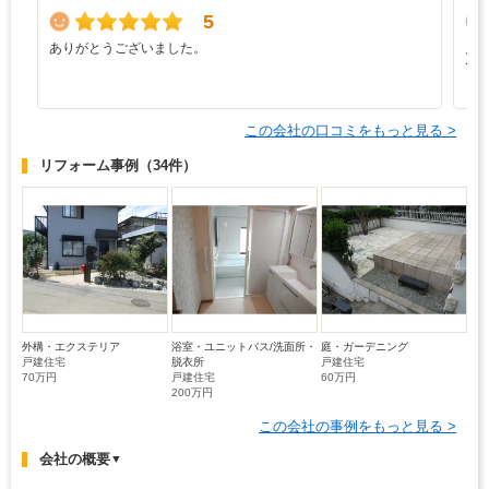
5
ありがとうございました。
見
で
この会社の口コミをもっと見る >
リフォーム事例
（34件）
外構・エクステリア
浴室・ユニットバス/洗面所・
庭・ガーデニング
戸建住宅
脱衣所
戸建住宅
70万円
戸建住宅
60万円
200万円
この会社の事例をもっと見る >
会社の概要
▼