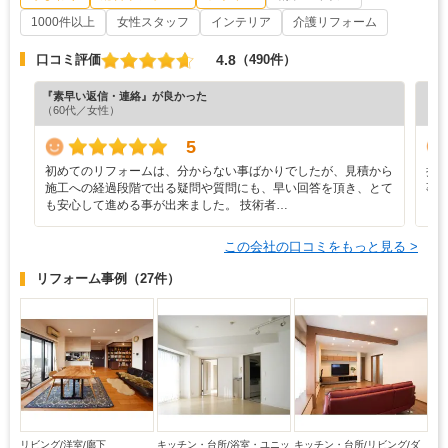
1000件以上
女性スタッフ
インテリア
介護リフォーム
4.8
口コミ評価
（490件）
『素早い返信・連絡』が良かった
『素
（60代／女性）
（5
5
初めてのリフォームは、分からない事ばかりでしたが、見積から
担
施工への経過段階で出る疑問や質問にも、早い回答を頂き、とて
事
も安心して進める事が出来ました。 技術者…
ま
この会社の口コミをもっと見る >
リフォーム事例
（27件）
リビング/洋室/廊下
キッチン・台所/浴室・ユニッ
キッチン・台所/リビング/ダ