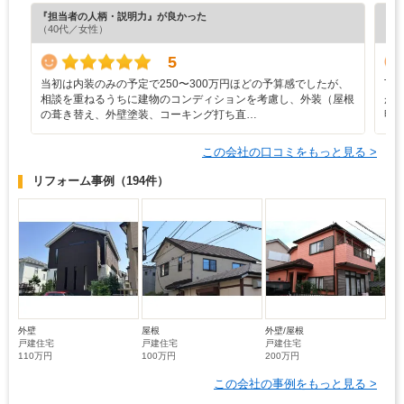
『担当者の人柄・説明力』が良かった
『納
（40代／女性）
（6
5
当初は内装のみの予定で250〜300万円ほどの予算感でしたが、
丁
相談を重ねるうちに建物のコンディションを考慮し、外装（屋根
が
の葺き替え、外壁塗装、コーキング打ち直…
明
この会社の口コミをもっと見る >
リフォーム事例
（194件）
外壁
屋根
外壁/屋根
戸建住宅
戸建住宅
戸建住宅
110万円
100万円
200万円
この会社の事例をもっと見る >