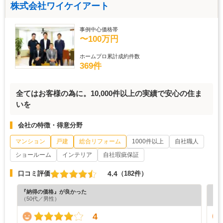
株式会社ワイケイアート
事例中心価格帯
〜100万円
ホームプロ累計成約件数
369件
全てはお客様の為に。10,000件以上の実績で安心の住ま
いを
会社の特徴・得意分野
マンション
戸建
総合リフォーム
1000件以上
自社職人
ショールーム
インテリア
自社瑕疵保証
4.4
口コミ評価
（182件）
『納得の価格』が良かった
『担
（50代／男性）
4