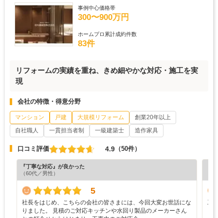
事例中心価格帯
300〜900万円
ホームプロ累計成約件数
83件
リフォームの実績を重ね、きめ細やかな対応・施工を実
現
会社の特徴・得意分野
マンション
戸建
大規模リフォーム
創業20年以上
自社職人
一貫担当者制
一級建築士
造作家具
4.9
口コミ評価
（50件）
『丁寧な対応』が良かった
『担
（60代／男性）
（7
5
社長をはじめ、こちらの会社の皆さまには、今回大変お世話にな
工
りました。 見積のご対応キッチンや水回り製品のメーカーさん