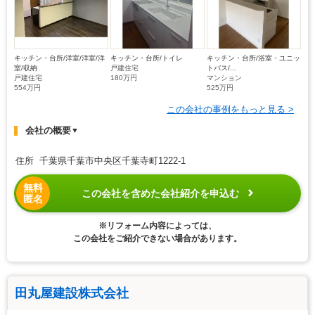
キッチン・台所/洋室/洋室/洋
キッチン・台所/トイレ
キッチン・台所/浴室・ユニッ
室/収納
戸建住宅
トバス/...
戸建住宅
180万円
マンション
554万円
525万円
この会社の事例をもっと見る >
会社の概要
▼
住所 千葉県千葉市中央区千葉寺町1222-1
無料
この会社を含めた会社紹介を申込む
匿名
※リフォーム内容によっては、
この会社をご紹介できない場合があります。
田丸屋建設株式会社