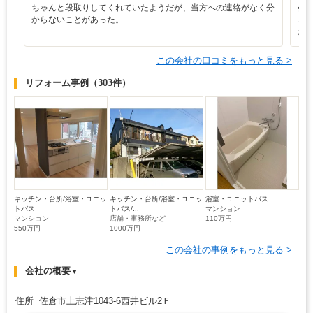
ちゃんと段取りしてくれていたようだが、当方への連絡がなく分
会
からないことがあった。
ご
か
この会社の口コミをもっと見る >
リフォーム事例
（303件）
キッチン・台所/浴室・ユニッ
キッチン・台所/浴室・ユニッ
浴室・ユニットバス
トバス
トバス/...
マンション
マンション
店舗・事務所など
110万円
550万円
1000万円
この会社の事例をもっと見る >
会社の概要
▼
住所 佐倉市上志津1043-6西井ビル2Ｆ