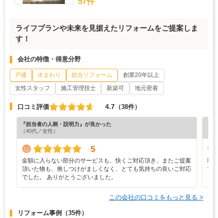
57件
ライフプランや未来を見据えたリフォームをご提案しま
す！
会社の特徴・得意分野
戸建
水まわり
総合リフォーム
創業20年以上
女性スタッフ
施工管理技士
新築可
地元密着
4.7
口コミ評価
（38件）
『担当者の人柄・説明力』が良かった
『満
（40代／女性）
（4
5
金額に入らない部分のサービスも、快くご対応頂き、またご提案
職
頂いた物も、推しつけがましくなく、とても気持ちの良いご対応
す
でした。 ありがとうございました。
この会社の口コミをもっと見る >
リフォーム事例
（35件）