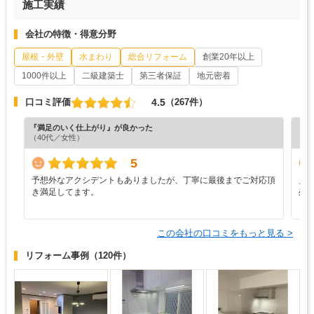
施工実績
会社の特徴・得意分野
屋根・外壁
水まわり
総合リフォーム
創業20年以上
1000件以上
二級建築士
第三者保証
地元密着
4.5
口コミ評価
（267件）
『満足のいく仕上がり』が良かった
『満
（40代／女性）
（4
5
予想外なアクシデントもありましたが、丁寧に最後までご対応頂
見
き満足してます。
残
っ
この会社の口コミをもっと見る >
リフォーム事例
（120件）