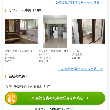
この会社の口コミをもっと見る >
リフォーム事例
（73件）
浴室・ユニットバス/トイ
キッチン・台所/浴室・ユニッ
トイレ
レ/...
トバス/...
戸建住宅
戸建住宅
マンション
218万円
600万円
900万円
この会社の事例をもっと見る >
会社の概要
▼
住所 千葉県船橋市藤原3-16-17
無料
この会社を含めた会社紹介を申込む
匿名
※リフォーム内容によっては、