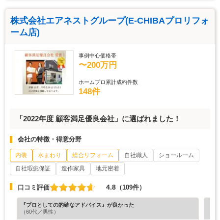
株式会社エアネストグループ(E-CHIBAプロリフォ
ーム店)
事例中心価格帯
〜200万円
ホームプロ累計成約件数
148件
「2022年度 顧客満足優良会社」に選ばれました！
会社の特徴・得意分野
内装
水まわり
総合リフォーム
自社職人
ショールーム
自社瑕疵保証
造作家具
地元密着
4.8
口コミ評価
（109件）
『プロとしての的確なアドバイス』が良かった
『担
（60代／男性）
（5