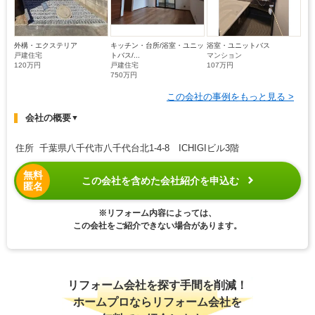
外構・エクステリア
キッチン・台所/浴室・ユニッ
浴室・ユニットバス
戸建住宅
トバス/...
マンション
120万円
戸建住宅
107万円
750万円
この会社の事例をもっと見る >
会社の概要
▼
住所 千葉県八千代市八千代台北1-4-8 ICHIGIビル3階
無料
この会社を含めた会社紹介を申込む
匿名
※リフォーム内容によっては、
この会社をご紹介できない場合があります。
リフォーム会社を探す手間を削減！
ホームプロならリフォーム会社を