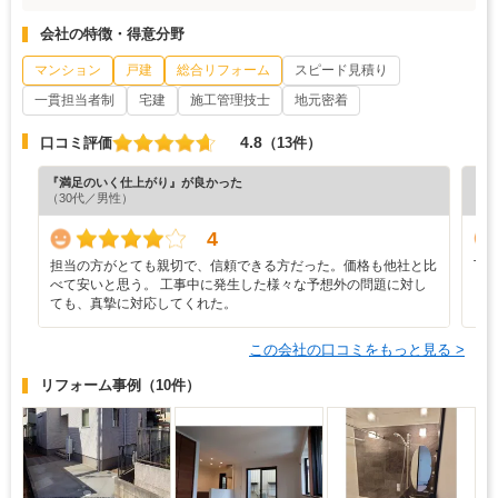
会社の特徴・得意分野
マンション
戸建
総合リフォーム
スピード見積り
一貫担当者制
宅建
施工管理技士
地元密着
4.8
口コミ評価
（13件）
『満足のいく仕上がり』が良かった
『丁
（30代／男性）
（5
4
担当の方がとても親切で、信頼できる方だった。価格も他社と比
丁
べて安いと思う。 工事中に発生した様々な予想外の問題に対し
し
ても、真摯に対応してくれた。
この会社の口コミをもっと見る >
リフォーム事例
（10件）