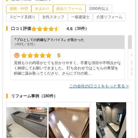
屋根・外壁
水まわり
総合リフォーム
1000件以上
スピード見積り
女性スタッフ
一級建築士
介護リフォーム
4.6
口コミ評価
（30件）
『プロとしての的確なアドバイス』が良かった
『プ
（40代／女性）
（6
5
見積もりの内容がとても分かりやすく、不要な項目や不明点がな
契
く納得してお願いできました。 打ち合わせではこちらの希望を
か
的確に汲み取ってくださり、さらにプロの視…
外
この会社の口コミをもっと見る >
リフォーム事例
（180件）