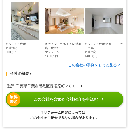
キッチン・台所
キッチン・台所/トイレ/洗面
キッチン・台所/浴室・ユニッ
戸建住宅
所・脱衣所/...
トバス/...
300万円
マンション
戸建住宅
1230万円
1400万円
この会社の事例をもっと見る >
会社の概要
▼
住所 千葉県千葉市稲毛区長沼原町２８６―１
無料
この会社を含めた会社紹介を申込む
匿名
※リフォーム内容によっては、
この会社をご紹介できない場合があります。