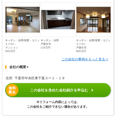
キッチン・台所/浴室・ユニッ
キッチン・台所
キッチン・台所/浴室・ユニッ
トバス/...
戸建住宅
トバス/...
マンション
110万円
戸建住宅
500万円
800万円
この会社の事例をもっと見る >
会社の概要
▼
住所 千葉市中央区東千葉３ー１－１９
無料
この会社を含めた会社紹介を申込む
匿名
※リフォーム内容によっては、
この会社をご紹介できない場合があります。