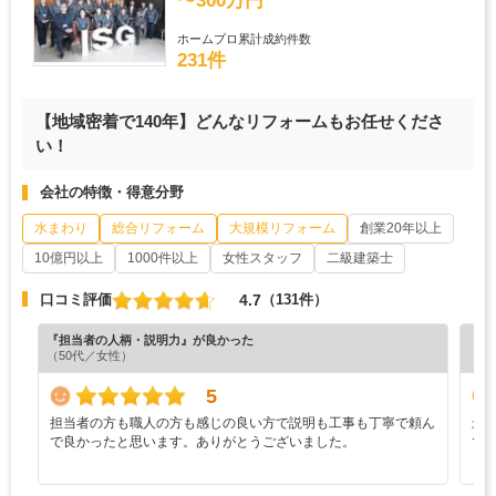
〜300万円
ホームプロ累計成約件数
231件
【地域密着で140年】どんなリフォームもお任せくださ
い！
会社の特徴・得意分野
水まわり
総合リフォーム
大規模リフォーム
創業20年以上
10億円以上
1000件以上
女性スタッフ
二級建築士
4.7
口コミ評価
（131件）
『担当者の人柄・説明力』が良かった
『担
（50代／女性）
（4
5
担当者の方も職人の方も感じの良い方で説明も工事も丁寧で頼ん
最
で良かったと思います。ありがとうございました。
で
と