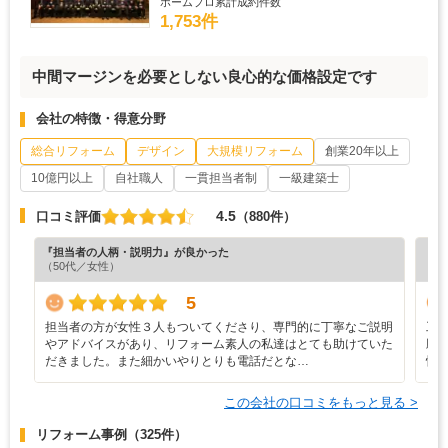
ホームプロ累計成約件数
1,753件
中間マージンを必要としない良心的な価格設定です
会社の特徴・得意分野
総合リフォーム
デザイン
大規模リフォーム
創業20年以上
10億円以上
自社職人
一貫担当者制
一級建築士
4.5
口コミ評価
（880件）
『担当者の人柄・説明力』が良かった
『丁
（50代／女性）
（4
5
担当者の方が女性３人もついてくださり、専門的に丁寧なご説明
工
やアドバイスがあり、リフォーム素人の私達はとても助けていた
願
だきました。また細かいやりとりも電話だとな…
快
この会社の口コミをもっと見る >
リフォーム事例
（325件）