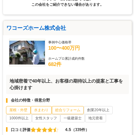
この会社をご紹介できない場合があります。
ワコーズホーム株式会社
事例中心価格帯
100〜400万円
ホームプロ累計成約件数
682件
地域密着で40年以上、お客様の期待以上の提案と工事を
心掛けます
会社の特徴・得意分野
屋根・外壁
水まわり
総合リフォーム
創業20年以上
1000件以上
女性スタッフ
一級建築士
地元密着
4.5
口コミ評価
（339件）