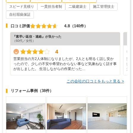
スピード見積り
一貫担当者制
二級建築士
施工管理技士
自社瑕疵保証
4.8
口コミ評価
（140件）
『素早い返信・連絡』が良かった
『担
（60代／女性）
（6
4
営業担当の方2人体制になりましたが、2人とも明るく話し安か
契
ったので、少しの不安や希望わからない事など気兼ねなく話す事
拶
が出しました。 生活しながらの作業だった…
た
この会社の口コミをもっと見る >
リフォーム事例
（38件）