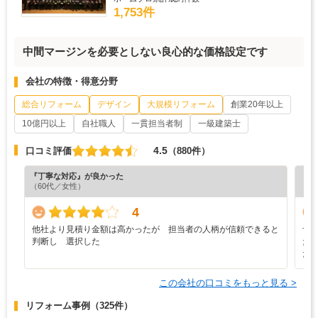
1,753件
中間マージンを必要としない良心的な価格設定です
会社の特徴・得意分野
総合リフォーム
デザイン
大規模リフォーム
創業20年以上
10億円以上
自社職人
一貫担当者制
一級建築士
4.5
口コミ評価
（880件）
『丁寧な対応』が良かった
『正
（60代／女性）
（5
4
他社より見積り金額は高かったが 担当者の人柄が信頼できると
予
判断し 選択した
た
た
この会社の口コミをもっと見る >
リフォーム事例
（325件）