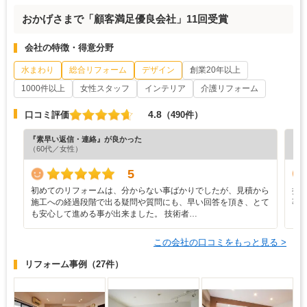
おかげさまで「顧客満足優良会社」11回受賞
会社の特徴・得意分野
水まわり
総合リフォーム
デザイン
創業20年以上
1000件以上
女性スタッフ
インテリア
介護リフォーム
4.8
口コミ評価
（490件）
『素早い返信・連絡』が良かった
『素
（60代／女性）
（5
5
初めてのリフォームは、分からない事ばかりでしたが、見積から
担
施工への経過段階で出る疑問や質問にも、早い回答を頂き、とて
事
も安心して進める事が出来ました。 技術者…
ま
この会社の口コミをもっと見る >
リフォーム事例
（27件）