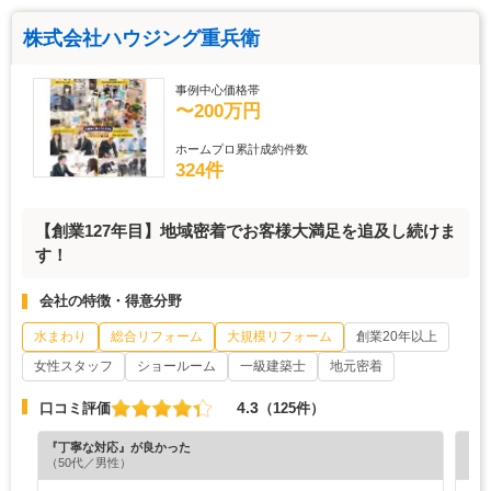
株式会社ハウジング重兵衛
事例中心価格帯
〜200万円
ホームプロ累計成約件数
324件
【創業127年目】地域密着でお客様大満足を追及し続けま
す！
会社の特徴・得意分野
水まわり
総合リフォーム
大規模リフォーム
創業20年以上
女性スタッフ
ショールーム
一級建築士
地元密着
4.3
口コミ評価
（125件）
『丁寧な対応』が良かった
『分
（50代／男性）
（7