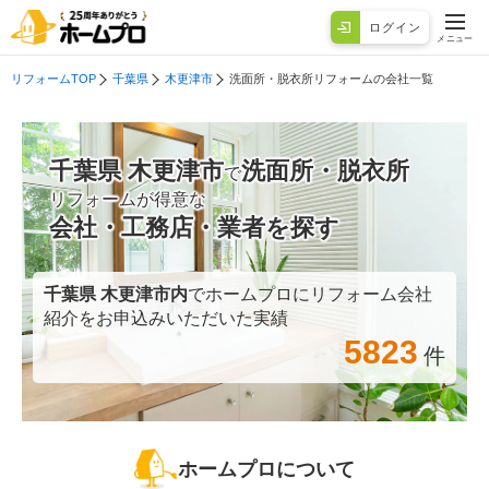
ログイン
メニュー
リフォームTOP
千葉県
木更津市
洗面所・脱衣所リフォームの会社一覧
千葉県 木更津市
洗面所・脱衣所
で
リフォームが得意な
会社・工務店・業者を探す
千葉県 木更津市
内
でホームプロにリフォーム会社
紹介をお申込みいただいた実績
5823
件
ホームプロについて