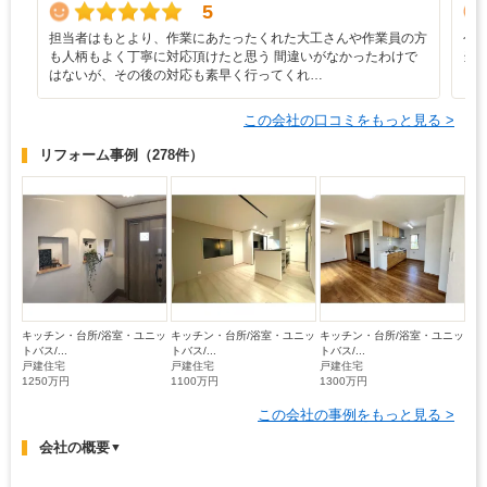
5
担当者はもとより、作業にあたったくれた大工さんや作業員の方
今
も人柄もよく丁寧に対応頂けたと思う 間違いがなかったわけで
当
はないが、その後の対応も素早く行ってくれ…
この会社の口コミをもっと見る >
リフォーム事例
（278件）
キッチン・台所/浴室・ユニッ
キッチン・台所/浴室・ユニッ
キッチン・台所/浴室・ユニッ
トバス/...
トバス/...
トバス/...
戸建住宅
戸建住宅
戸建住宅
1250万円
1100万円
1300万円
この会社の事例をもっと見る >
会社の概要
▼