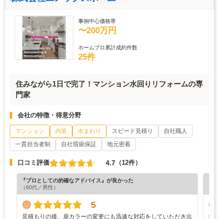
事例中心価格帯
〜200万円
ホームプロ累計成約件数
25件
住みながら1日で完了！マンション水回りリフォームの専
門家
会社の特徴・得意分野
マンション
内装
水まわり
スピード見積り
自社職人
一貫担当者制
自社瑕疵保証
地元密着
4.7
口コミ評価
（12件）
『プロとしての的確なアドバイス』が良かった
『満
（60代／男性）
（6
5
見積もりの後、扉カラーの変更にも迅速な対応をしていただき出
担