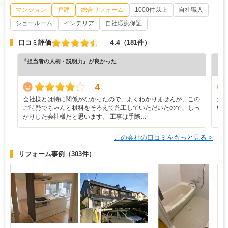
マンション
戸建
総合リフォーム
1000件以上
自社職人
ショールーム
インテリア
自社瑕疵保証
4.4
口コミ評価
（181件）
『担当者の人柄・説明力』が良かった
『納
（5
4
会社様とは特に関係がなかったので、よくわかりませんが、この
最
ご時勢でちゃんと材料をそろえて施工していただいたので、しっ
い
かりした会社様だと思います。 工事は手際…
し
この会社の口コミをもっと見る >
リフォーム事例
（303件）