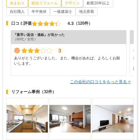
水まわり
総合リフォーム
デザイン
創業20年以上
自社職人
年中無休
一級建築士
地元密着
4.3
口コミ評価
（120件）
『素早い返信・連絡』が良かった
『素
（60代／女性）
（3
3
ありがとうございました。 また、機会があれば、よろしくお願
壁
いします。
り
願
この会社の口コミをもっと見る >
リフォーム事例
（32件）