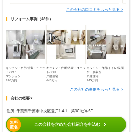
この会社の口コミをもっと見る >
リフォーム事例
（48件）
キッチン・台所/浴室・ユニッ
キッチン・台所/浴室・ユニッ
キッチン・台所/トイレ/洗面
トバス/...
トバス/...
所・脱衣所
マンション
戸建住宅
戸建住宅
820万円
440万円
245万円
この会社の事例をもっと見る >
会社の概要
▼
住所 千葉県千葉市中央区登戸1-4-1 第3CIビル6F
無料
この会社を含めた会社紹介を申込む
匿名