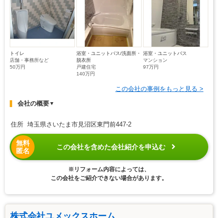
トイレ
浴室・ユニットバス/洗面所・
浴室・ユニットバス
店舗・事務所など
脱衣所
マンション
50万円
戸建住宅
97万円
140万円
この会社の事例をもっと見る >
会社の概要
▼
住所 埼玉県さいたま市見沼区東門前447-2
無料
この会社を含めた会社紹介を申込む
匿名
※リフォーム内容によっては、
この会社をご紹介できない場合があります。
株式会社ユメックスホーム