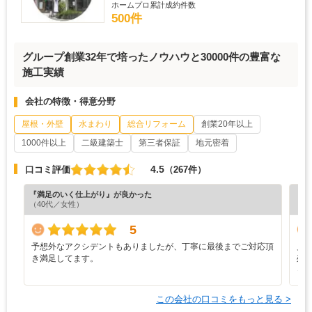
ホームプロ累計成約件数
500件
グループ創業32年で培ったノウハウと30000件の豊富な
施工実績
会社の特徴・得意分野
屋根・外壁
水まわり
総合リフォーム
創業20年以上
1000件以上
二級建築士
第三者保証
地元密着
4.5
口コミ評価
（267件）
『満足のいく仕上がり』が良かった
『満
（40代／女性）
（4
5
予想外なアクシデントもありましたが、丁寧に最後までご対応頂
見
き満足してます。
残
っ
この会社の口コミをもっと見る >