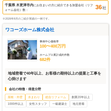
千葉県 木更津市
内
にお住まいの方に紹介できる加盟会社（リフ
36
社
ォーム会社）数：
※2026年8月のご紹介実績の一例です。
ワコーズホーム株式会社
事例中心価格帯
100〜400万円
ホームプロ累計成約件数
682件
地域密着で40年以上、お客様の期待以上の提案と工事を
心掛けます
会社の特徴・得意分野
屋根・外壁
水まわり
総合リフォーム
創業20年以上
1000件以上
女性スタッフ
一級建築士
地元密着