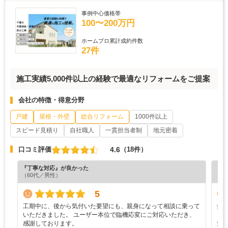
事例中心価格帯
100〜200万円
ホームプロ累計成約件数
27件
施工実績5,000件以上の経験で最適なリフォームをご提案
会社の特徴・得意分野
戸建
屋根・外壁
総合リフォーム
1000件以上
スピード見積り
自社職人
一貫担当者制
地元密着
4.6
口コミ評価
（18件）
『丁寧な対応』が良かった
『満
（60代／男性）
（4
5
工期中に、後から気付いた要望にも、親身になって相談に乗って
担
いただきました。 ユーザー本位で臨機応変にご対応いただき、
り
感謝しております。
気