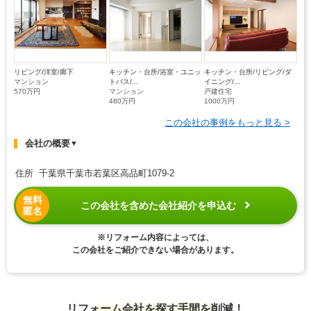
リビング/洋室/廊下
キッチン・台所/浴室・ユニッ
キッチン・台所/リビング/ダ
マンション
トバス/...
イニング/...
570万円
マンション
戸建住宅
480万円
1000万円
この会社の事例をもっと見る >
会社の概要
▼
住所 千葉県千葉市若葉区高品町1079-2
無料
この会社を含めた会社紹介を申込む
匿名
※リフォーム内容によっては、
この会社をご紹介できない場合があります。
リフォーム会社を探す手間を削減！