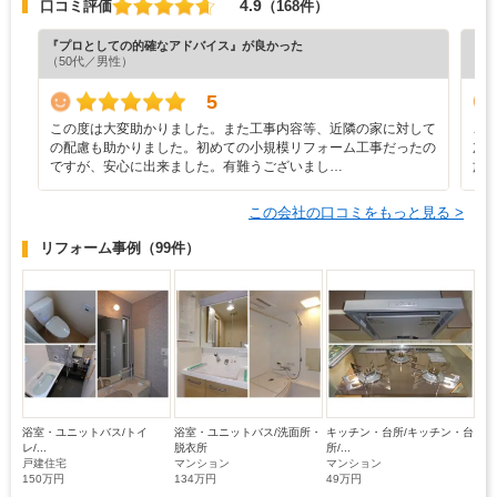
4.9
口コミ評価
（168件）
『プロとしての的確なアドバイス』が良かった
『担
（50代／男性）
（5
5
この度は大変助かりました。また工事内容等、近隣の家に対して
こ
の配慮も助かりました。初めての小規模リフォーム工事だったの
加
ですが、安心に出来ました。有難うございまし…
施
この会社の口コミをもっと見る >
リフォーム事例
（99件）
浴室・ユニットバス/トイ
浴室・ユニットバス/洗面所・
キッチン・台所/キッチン・台
レ/...
脱衣所
所/...
戸建住宅
マンション
マンション
150万円
134万円
49万円