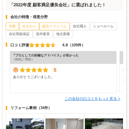
「2022年度 顧客満足優良会社」に選ばれました！
会社の特徴・得意分野
内装
水まわり
総合リフォーム
自社職人
ショールーム
自社瑕疵保証
造作家具
地元密着
4.8
口コミ評価
（109件）
『プロとしての的確なアドバイス』が良かった
『担
（60代／男性）
（5
5
ありがとうございました。
見
で
この会社の口コミをもっと見る >
リフォーム事例
（34件）