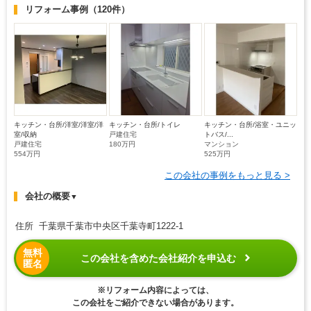
リフォーム事例
（120件）
キッチン・台所/洋室/洋室/洋
キッチン・台所/トイレ
キッチン・台所/浴室・ユニッ
室/収納
戸建住宅
トバス/...
戸建住宅
180万円
マンション
554万円
525万円
この会社の事例をもっと見る >
会社の概要
▼
住所 千葉県千葉市中央区千葉寺町1222-1
無料
この会社を含めた会社紹介を申込む
匿名
※リフォーム内容によっては、
この会社をご紹介できない場合があります。