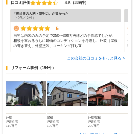
4.5
口コミ評価
（339件）
『担当者の人柄・説明力』が良かった
『納
（40代／女性）
（6
5
当初は内装のみの予定で250〜300万円ほどの予算感でしたが、
丁
相談を重ねるうちに建物のコンディションを考慮し、外装（屋根
が
の葺き替え、外壁塗装、コーキング打ち直…
明
この会社の口コミをもっと見る >
リフォーム事例
（194件）
外壁
屋根
外壁/屋根
戸建住宅
戸建住宅
戸建住宅
110万円
100万円
200万円