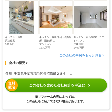
キッチン・台所
キッチン・台所/トイレ/洗面
キッチン・台所/浴室・ユニッ
戸建住宅
所・脱衣所/...
トバス/...
300万円
マンション
戸建住宅
1230万円
1400万円
この会社の事例をもっと見る >
会社の概要
▼
住所 千葉県千葉市稲毛区長沼原町２８６―１
無料
この会社を含めた会社紹介を申込む
匿名
※リフォーム内容によっては、
この会社をご紹介できない場合があります。