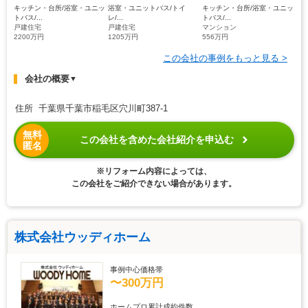
キッチン・台所/浴室・ユニッ
浴室・ユニットバス/トイ
キッチン・台所/浴室・ユニッ
トバス/...
レ/...
トバス/...
戸建住宅
戸建住宅
マンション
2200万円
1205万円
556万円
この会社の事例をもっと見る >
会社の概要
▼
住所 千葉県千葉市稲毛区穴川町387-1
無料
この会社を含めた会社紹介を申込む
匿名
※リフォーム内容によっては、
この会社をご紹介できない場合があります。
株式会社ウッディホーム
事例中心価格帯
〜300万円
ホームプロ累計成約件数