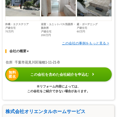
外構・エクステリア
浴室・ユニットバス/洗面所・
庭・ガーデニング
戸建住宅
脱衣所
戸建住宅
70万円
戸建住宅
60万円
200万円
この会社の事例をもっと見る >
会社の概要
▼
住所 千葉市花見川区瑞穂1-11-21-B
無料
この会社を含めた会社紹介を申込む
匿名
※リフォーム内容によっては、
この会社をご紹介できない場合があります。
株式会社オリエンタルホームサービス