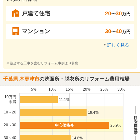
戸建て住宅
20
30
〜
万円
マンション
30
40
〜
万円
詳しく見る
※該当する工事を含むリフォーム事例より算出
千葉県 木更津市
の洗面所・脱衣所のリフォーム費用相場
5%
10%
15%
20%
25%
30%
10万円
11.1%
未満
10～20
19.4%
目
安
20～30
25.9%
価
格
帯
30～40
14.8%