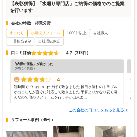
【表彰獲得】「水廻り専門店」ご納得の価格でのご提案
を行います
会社の特徴・得意分野
水まわり
小規模リフォーム
1000件以上
自社職人
一貫担当者制
自社瑕疵保証
4.7
口コミ評価
（313件）
『納得の価格』が良かった
『満
（60代／男性）
（5
4
短時間でていねいに仕上げて致きました 後日水漏れのトラブル
今
が出ましたが直ぐに対応して致きました 予算よりかなり安く済
信
んだので他のリフォームを行う事が出来ま…
業
この会社の口コミをもっと見る >
リフォーム事例
（45件）