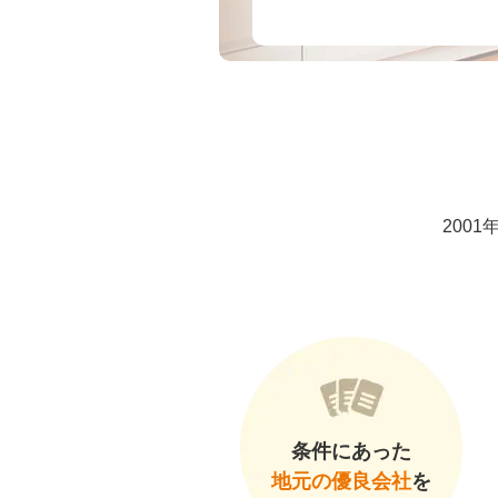
200
条件にあった
地元の優良会社
を