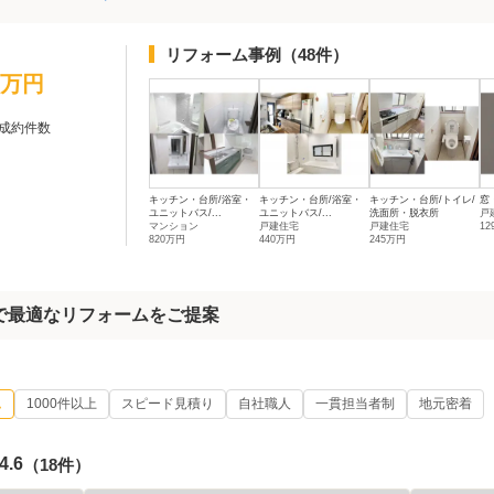
リフォーム事例
（48件）
0万円
成約件数
キッチン・台所/浴室・
キッチン・台所/浴室・
キッチン・台所/トイレ/
窓
ユニットバス/...
ユニットバス/...
洗面所・脱衣所
戸
マンション
戸建住宅
戸建住宅
1
820万円
440万円
245万円
験で最適なリフォームをご提案
ム
1000件以上
スピード見積り
自社職人
一貫担当者制
地元密着
4.6
（18件）