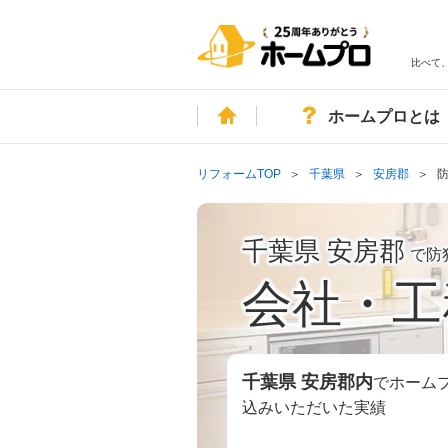
比べて
ホーム
ホームプロとは
リフォームTOP
千葉県
安房郡
千葉県 安房郡
で防
会社・工
千葉県 安房郡
内
でホーム
込みいただいた実績