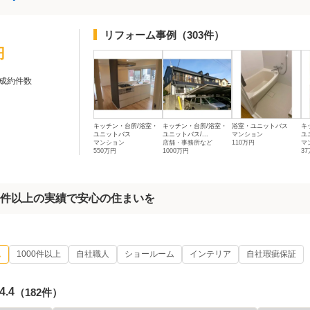
リフォーム事例
（303件）
円
成約件数
キッチン・台所/浴室・
キッチン・台所/浴室・
浴室・ユニットバス
キ
ユニットバス
ユニットバス/...
マンション
ユ
マンション
店舗・事務所など
110万円
マ
550万円
1000万円
3
00件以上の実績で安心の住まいを
ム
1000件以上
自社職人
ショールーム
インテリア
自社瑕疵保証
4.4
（182件）