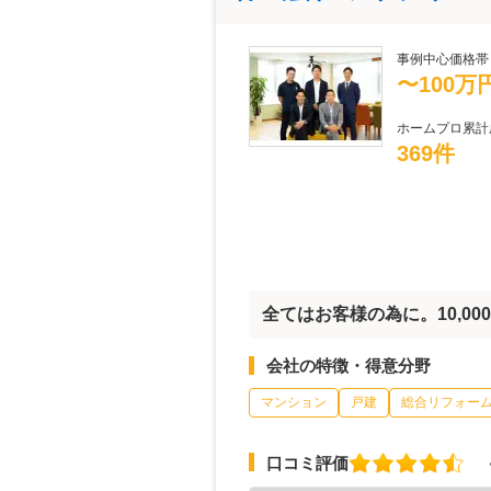
事例中心価格帯
〜100万
ホームプロ累計
369件
全てはお客様の為に。10,0
会社の特徴・得意分野
マンション
戸建
総合リフォー
口コミ評価