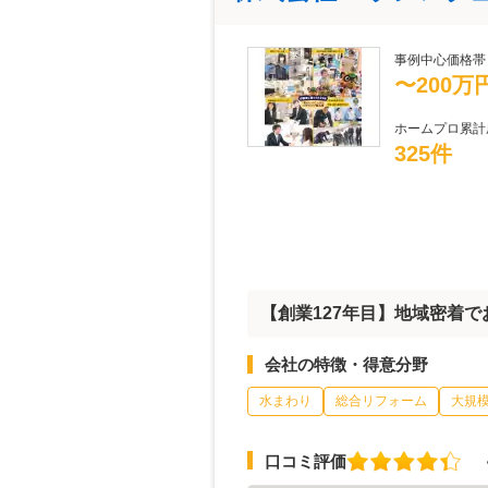
事例中心価格帯
〜200万
ホームプロ累計
325件
【創業127年目】地域密着
会社の特徴・得意分野
水まわり
総合リフォーム
大規
口コミ評価