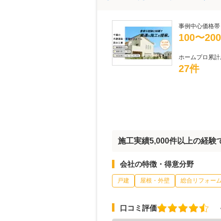
事例中心価格帯
100〜20
ホームプロ累計
27件
施工実績5,000件以上の経
会社の特徴・得意分野
戸建
屋根・外壁
総合リフォー
口コミ評価