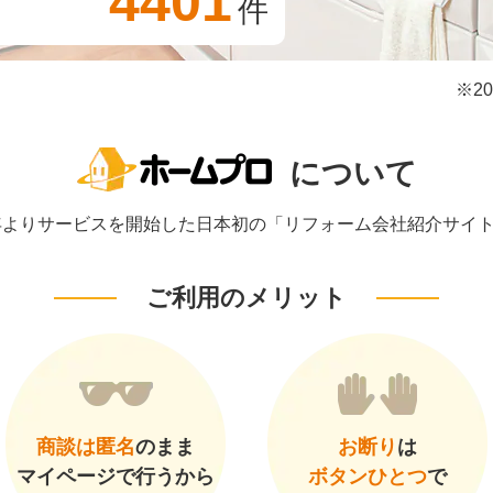
4401
件
※2
について
1年よりサービスを開始した日本初の「リフォーム会社紹介サイ
ご利用のメリット
商談は匿名
のまま
お断り
は
マイページで行うから
ボタンひとつ
で