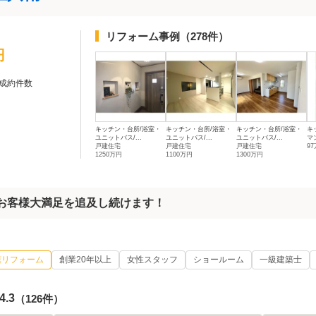
リフォーム事例
（278件）
円
成約件数
キッチン・台所/浴室・
キッチン・台所/浴室・
キッチン・台所/浴室・
キ
ユニットバス/...
ユニットバス/...
ユニットバス/...
マ
戸建住宅
戸建住宅
戸建住宅
9
1250万円
1100万円
1300万円
でお客様大満足を追及し続けます！
模リフォーム
創業20年以上
女性スタッフ
ショールーム
一級建築士
4.3
（126件）