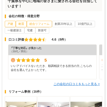
千葉県を中心に地域の皆さまに愛される会社を目指して
います！
会社の特徴・得意分野
戸建
耐震
総合リフォーム
創業20年以上
10億円以上
一級建築士
宅建
新築可
4.6
口コミ評価
（8件）
『丁寧な対応』が良かった
『デ
（30代／男性）
（4
5
いいアドバイスをいただき、順調相談できる担当の方,こちらの
工
会社を選んでよかったです。
件
と
この会社の口コミをもっと見る >
リフォーム事例
（16件）