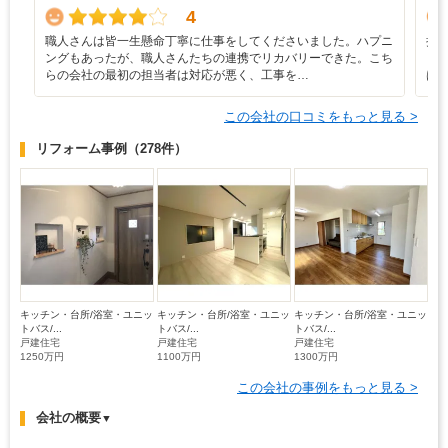
4
職人さんは皆一生懸命丁寧に仕事をしてくださいました。ハプニ
担
ングもあったが、職人さんたちの連携でリカバリーできた。こち
も
らの会社の最初の担当者は対応が悪く、工事を…
は
この会社の口コミをもっと見る >
リフォーム事例
（278件）
キッチン・台所/浴室・ユニッ
キッチン・台所/浴室・ユニッ
キッチン・台所/浴室・ユニッ
トバス/...
トバス/...
トバス/...
戸建住宅
戸建住宅
戸建住宅
1250万円
1100万円
1300万円
この会社の事例をもっと見る >
会社の概要
▼