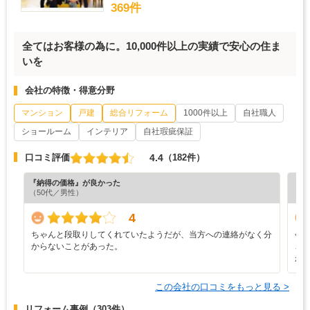
369件
全てはお客様の為に。10,000件以上の実績で安心の住ま
いを
会社の特徴・得意分野
マンション
戸建
総合リフォーム
1000件以上
自社職人
ショールーム
インテリア
自社瑕疵保証
4.4
口コミ評価
（182件）
『納得の価格』が良かった
『担
（50代／男性）
4
ちゃんと段取りしてくれていたようだが、当方への連絡がなく分
会
からないことがあった。
ご
か
この会社の口コミをもっと見る >
リフォーム事例
（303件）