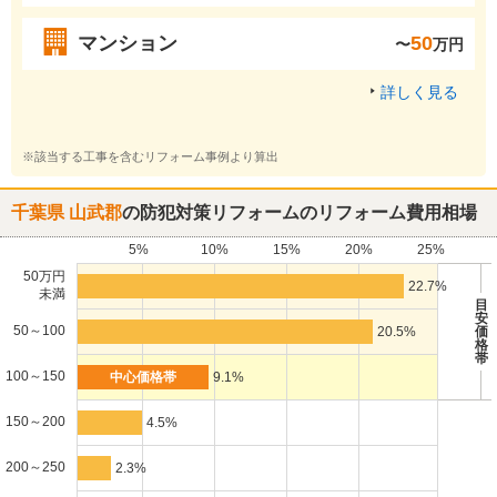
マンション
50
〜
万円
詳しく見る
※該当する工事を含むリフォーム事例より算出
千葉県 山武郡
の防犯対策リフォームのリフォーム費用相場
5%
10%
15%
20%
25%
50万円
22.7%
未満
目
安
50～100
20.5%
価
格
帯
100～150
9.1%
150～200
4.5%
200～250
2.3%