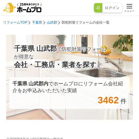
ログイン
メニュー
リフォームTOP
千葉県
山武郡
防犯対策リフォームの会社一覧
千葉県 山武郡
で防犯対策リフォーム
が得意な
会社・工務店・業者を探す
千葉県 山武郡
内
でホームプロにリフォーム会社紹
介をお申込みいただいた実績
3462
件