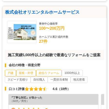
株式会社オリエンタルホームサービス
事例中心価格帯
100〜200万円
ホームプロ累計成約件数
27件
施工実績5,000件以上の経験で最適なリフォームをご提案
会社の特徴・得意分野
戸建
屋根・外壁
総合リフォーム
1000件以上
スピード見積り
自社職人
一貫担当者制
地元密着
4.6
口コミ評価
（18件）
『丁寧な対応』が良かった
『満
（60代／男性）
（4