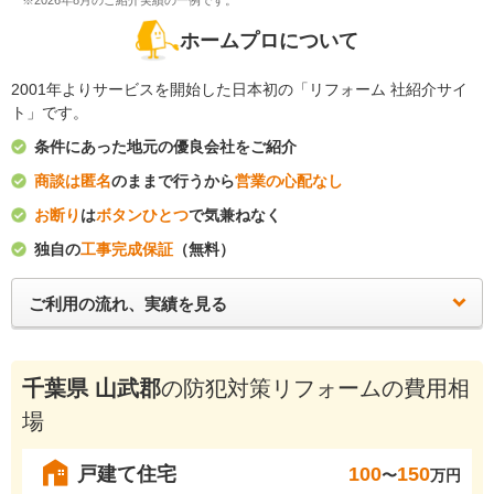
※2026年8月のご紹介実績の一例です。
ホームプロについて
2001年よりサービスを開始した日本初の「リフォーム 社紹介サイ
ト」です。
条件にあった地元の優良会社をご紹介
商談は匿名
のままで行うから
営業の心配なし
お断り
は
ボタンひとつ
で気兼ねなく
独自の
工事完成保証
（無料）
ご利用の流れ、実績を見る
千葉県 山武郡
の防犯対策リフォームの費用相
場
戸建て住宅
100
150
〜
万円