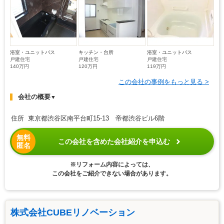
浴室・ユニットバス
キッチン・台所
浴室・ユニットバス
戸建住宅
戸建住宅
戸建住宅
140万円
120万円
119万円
この会社の事例をもっと見る >
会社の概要
▼
住所 東京都渋谷区南平台町15-13 帝都渋谷ビル6階
無料
この会社を含めた会社紹介を申込む
匿名
※リフォーム内容によっては、
この会社をご紹介できない場合があります。
株式会社CUBEリノベーション