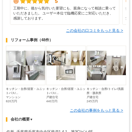
5
工期中に、後から気付いた要望にも、親身になって相談に乗って
担
いただきました。 ユーザー本位で臨機応変にご対応いただき、
り
感謝しております。
気
この会社の口コミをもっと見る >
リフォーム事例
（48件）
キッチン・台所/浴室・ユニッ
キッチン・台所/浴室・ユニッ
キッチン・台所/トイレ/洗面
トバス/...
トバス/...
所・脱衣所
マンション
戸建住宅
戸建住宅
820万円
440万円
245万円
この会社の事例をもっと見る >
会社の概要
▼
住所 千葉県千葉市中央区登戸1-4-1 第3CIビル6F