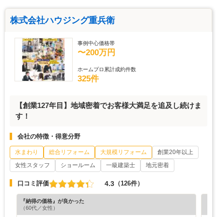
株式会社ハウジング重兵衛
事例中心価格帯
〜200万円
ホームプロ累計成約件数
325件
【創業127年目】地域密着でお客様大満足を追及し続けま
す！
会社の特徴・得意分野
水まわり
総合リフォーム
大規模リフォーム
創業20年以上
女性スタッフ
ショールーム
一級建築士
地元密着
4.3
口コミ評価
（126件）
『納得の価格』が良かった
『丁
（60代／女性）
（5