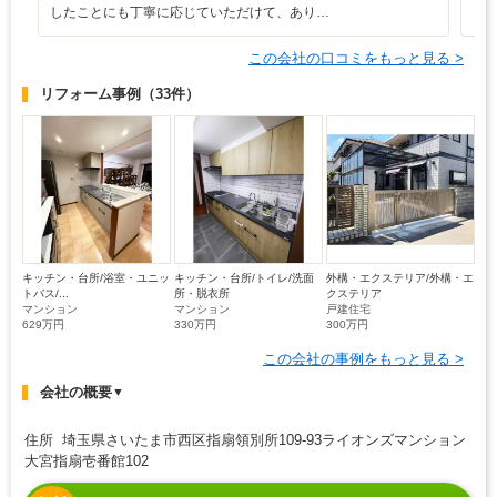
したことにも丁寧に応じていただけて、あり…
この会社の口コミをもっと見る >
リフォーム事例
（33件）
キッチン・台所/浴室・ユニッ
キッチン・台所/トイレ/洗面
外構・エクステリア/外構・エ
トバス/...
所・脱衣所
クステリア
マンション
マンション
戸建住宅
629万円
330万円
300万円
この会社の事例をもっと見る >
会社の概要
▼
住所 埼玉県さいたま市西区指扇領別所109-93ライオンズマンション
大宮指扇壱番館102