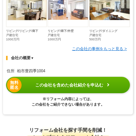
リビング/リビング/廊下
リビング/廊下/外壁
リビング/ダイニング
戸建住宅
戸建住宅
戸建住宅
1000万円
1000万円
500万円
この会社の事例をもっと見る >
会社の概要
▼
住所 柏市豊四季1004
無料
この会社を含めた会社紹介を申込む
匿名
※リフォーム内容によっては、
この会社をご紹介できない場合があります。
リフォーム会社を探す手間を削減！