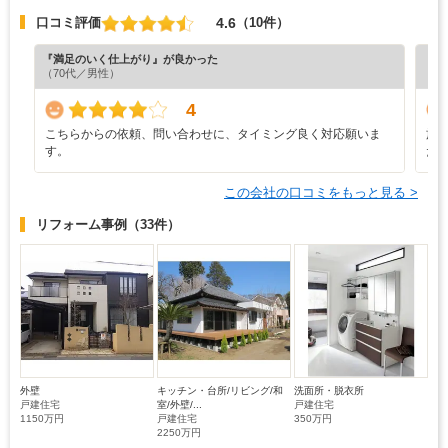
4.6
口コミ評価
（10件）
『満足のいく仕上がり』が良かった
『正
（70代／男性）
4
こちらからの依頼、問い合わせに、タイミング良く対応願いま
施
す。
た
この会社の口コミをもっと見る >
リフォーム事例
（33件）
外壁
キッチン・台所/リビング/和
洗面所・脱衣所
戸建住宅
室/外壁/...
戸建住宅
1150万円
戸建住宅
350万円
2250万円