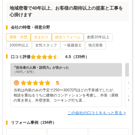
地域密着で40年以上、お客様の期待以上の提案と工事を
心掛けます
会社の特徴・得意分野
屋根・外壁
水まわり
総合リフォーム
創業20年以上
1000件以上
女性スタッフ
一級建築士
地元密着
4.5
口コミ評価
（339件）
『担当者の人柄・説明力』が良かった
『納
（40代／女性）
（6
5
当初は内装のみの予定で250〜300万円ほどの予算感でしたが、
丁
相談を重ねるうちに建物のコンディションを考慮し、外装（屋根
が
の葺き替え、外壁塗装、コーキング打ち直…
明
この会社の口コミをもっと見る >
リフォーム事例
（194件）