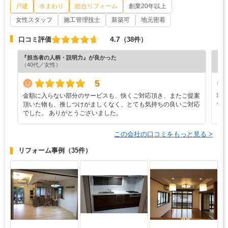
戸建
水まわり
総合リフォーム
創業20年以上
女性スタッフ
施工管理技士
新築可
地元密着
4.7
口コミ評価
（38件）
『担当者の人柄・説明力』が良かった
『満
（40代／女性）
（4
5
金額に入らない部分のサービスも、快くご対応頂き、またご提案
職
頂いた物も、推しつけがましくなく、とても気持ちの良いご対応
す
でした。 ありがとうございました。
この会社の口コミをもっと見る >
リフォーム事例
（35件）