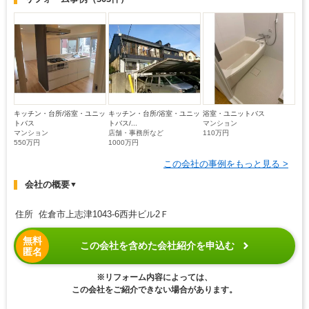
キッチン・台所/浴室・ユニッ
キッチン・台所/浴室・ユニッ
浴室・ユニットバス
トバス
トバス/...
マンション
マンション
店舗・事務所など
110万円
550万円
1000万円
この会社の事例をもっと見る >
会社の概要
▼
住所 佐倉市上志津1043-6西井ビル2Ｆ
無料
この会社を含めた会社紹介を申込む
匿名
※リフォーム内容によっては、
この会社をご紹介できない場合があります。