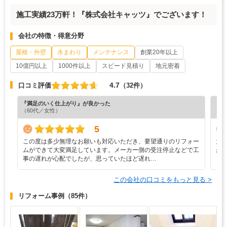
施工実績23万軒！『株式会社キャッツ』でございます！
会社の特徴・得意分野
屋根・外壁
水まわり
メンテナンス
創業20年以上
10億円以上
1000件以上
スピード見積り
地元密着
4.7
口コミ評価
（32件）
『満足のいく仕上がり』が良かった
『分
（60代／女性）
（6
5
この度は多少無理なお願いも対応いただき、要望通りのリフォー
大
ムができて大変満足しています。メーカー側の受注停止などで工
か
事の遅れが心配でしたが、思っていたほど遅れ…
この会社の口コミをもっと見る >
リフォーム事例
（85件）