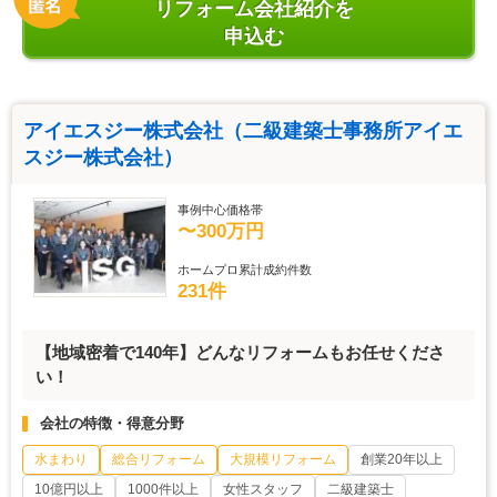
リフォーム会社紹介を
申込む
アイエスジー株式会社（二級建築士事務所アイエ
スジー株式会社）
事例中心価格帯
〜300万円
ホームプロ累計成約件数
231件
【地域密着で140年】どんなリフォームもお任せくださ
い！
会社の特徴・得意分野
水まわり
総合リフォーム
大規模リフォーム
創業20年以上
10億円以上
1000件以上
女性スタッフ
二級建築士