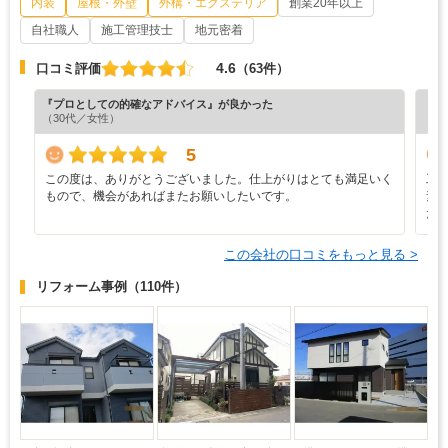
内装
屋根・外壁
外構・エクステリア
創業20年以上
自社職人
施工管理技士
地元密着
4.6
口コミ評価
（63件）
『プロとしての的確なアドバイス』が良かった
『プ
（30代／女性）
（7
5
この度は、ありがとうございました。仕上がりはとても満足いく
工
もので、機会があればまたお願いしたいです。
素
た
この会社の口コミをもっと見る >
リフォーム事例
（110件）