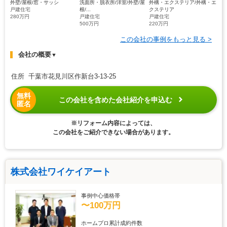
外壁/屋根/窓・サッシ
洗面所・脱衣所/洋室/外壁/屋
外構・エクステリア/外構・エ
戸建住宅
根/...
クステリア
280万円
戸建住宅
戸建住宅
500万円
220万円
この会社の事例をもっと見る >
会社の概要
▼
住所 千葉市花見川区作新台3-13-25
無料
この会社を含めた会社紹介を申込む
匿名
※リフォーム内容によっては、
この会社をご紹介できない場合があります。
株式会社ワイケイアート
事例中心価格帯
〜100万円
ホームプロ累計成約件数