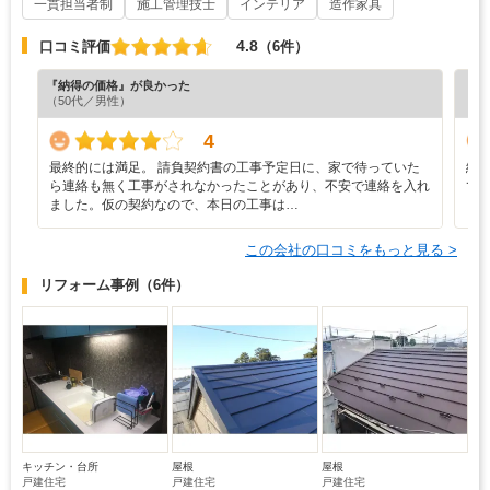
一貫担当者制
施工管理技士
インテリア
造作家具
4.8
口コミ評価
（6件）
『納得の価格』が良かった
『担
（50代／男性）
（5
4
最終的には満足。 請負契約書の工事予定日に、家で待っていた
細
ら連絡も無く工事がされなかったことがあり、不安で連絡を入れ
て
ました。仮の契約なので、本日の工事は…
この会社の口コミをもっと見る >
リフォーム事例
（6件）
キッチン・台所
屋根
屋根
戸建住宅
戸建住宅
戸建住宅