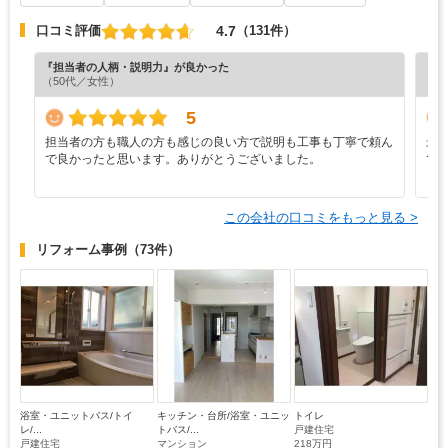
4.7
口コミ評価
（131件）
『担当者の人柄・説明力』が良かった
『担
（50代／女性）
（4
5
担当者の方も職人の方も感じの良い方で説明も工事も丁寧で頼ん
最
で良かったと思います。ありがとうございました。
で
と
この会社の口コミをもっと見る >
リフォーム事例
（73件）
浴室・ユニットバス/トイ
キッチン・台所/浴室・ユニッ
トイレ
レ/...
トバス/...
戸建住宅
戸建住宅
マンション
218万円