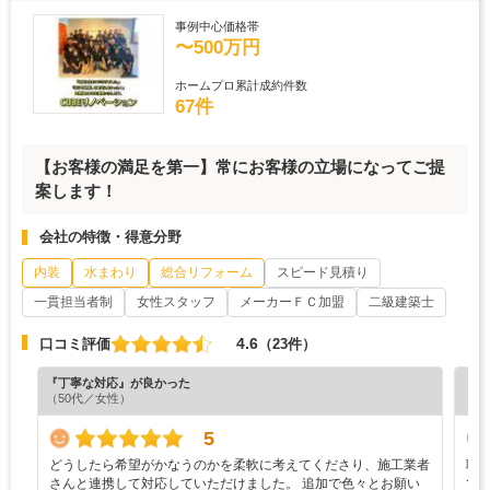
事例中心価格帯
〜500万円
ホームプロ累計成約件数
67件
【お客様の満足を第一】常にお客様の立場になってご提
案します！
会社の特徴・得意分野
内装
水まわり
総合リフォーム
スピード見積り
一貫担当者制
女性スタッフ
メーカーＦＣ加盟
二級建築士
4.6
口コミ評価
（23件）
『丁寧な対応』が良かった
『満
（50代／女性）
（5
5
どうしたら希望がかなうのかを柔軟に考えてくださり、施工業者
職
さんと連携して対応していただけました。 追加で色々とお願い
て