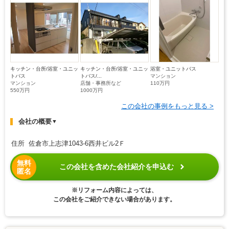
キッチン・台所/浴室・ユニッ
キッチン・台所/浴室・ユニッ
浴室・ユニットバス
トバス
トバス/...
マンション
マンション
店舗・事務所など
110万円
550万円
1000万円
この会社の事例をもっと見る >
会社の概要
▼
住所 佐倉市上志津1043-6西井ビル2Ｆ
無料
この会社を含めた会社紹介を申込む
匿名
※リフォーム内容によっては、
この会社をご紹介できない場合があります。