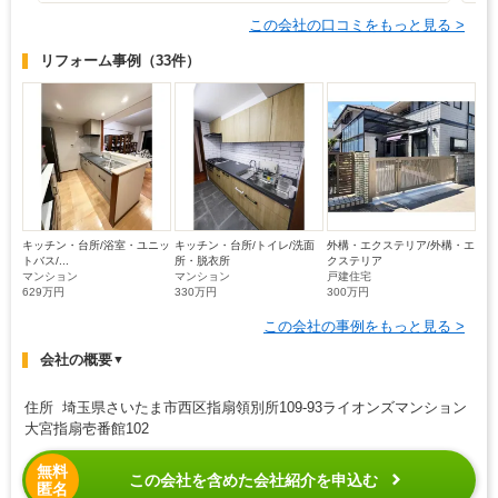
この会社の口コミをもっと見る >
リフォーム事例
（33件）
キッチン・台所/浴室・ユニッ
キッチン・台所/トイレ/洗面
外構・エクステリア/外構・エ
トバス/...
所・脱衣所
クステリア
マンション
マンション
戸建住宅
629万円
330万円
300万円
この会社の事例をもっと見る >
会社の概要
▼
住所 埼玉県さいたま市西区指扇領別所109-93ライオンズマンション
大宮指扇壱番館102
無料
この会社を含めた会社紹介を申込む
匿名