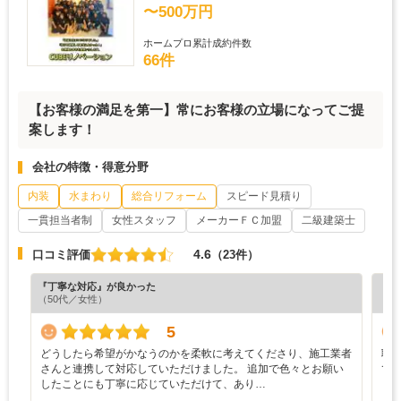
〜500万円
ホームプロ累計成約件数
66件
【お客様の満足を第一】常にお客様の立場になってご提
案します！
会社の特徴・得意分野
内装
水まわり
総合リフォーム
スピード見積り
一貫担当者制
女性スタッフ
メーカーＦＣ加盟
二級建築士
4.6
口コミ評価
（23件）
『丁寧な対応』が良かった
『満
（50代／女性）
（5
5
どうしたら希望がかなうのかを柔軟に考えてくださり、施工業者
職
さんと連携して対応していただけました。 追加で色々とお願い
て
したことにも丁寧に応じていただけて、あり…