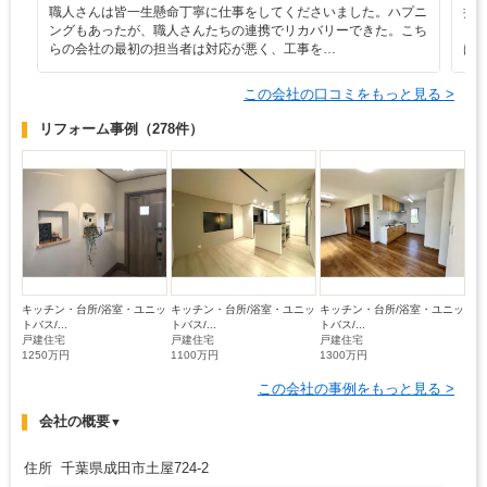
職人さんは皆一生懸命丁寧に仕事をしてくださいました。ハプニ
担
ングもあったが、職人さんたちの連携でリカバリーできた。こち
も
らの会社の最初の担当者は対応が悪く、工事を…
は
この会社の口コミをもっと見る >
リフォーム事例
（278件）
キッチン・台所/浴室・ユニッ
キッチン・台所/浴室・ユニッ
キッチン・台所/浴室・ユニッ
トバス/...
トバス/...
トバス/...
戸建住宅
戸建住宅
戸建住宅
1250万円
1100万円
1300万円
この会社の事例をもっと見る >
会社の概要
▼
住所 千葉県成田市土屋724-2