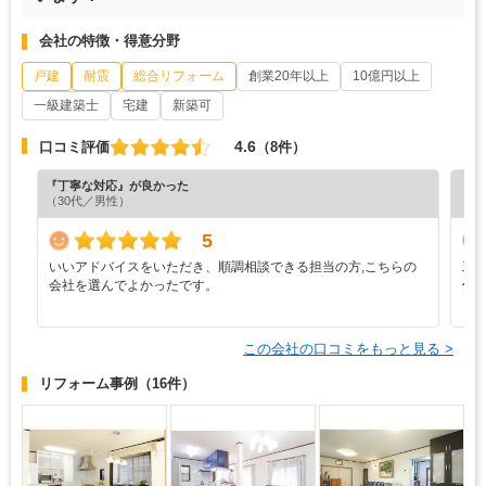
会社の特徴・得意分野
戸建
耐震
総合リフォーム
創業20年以上
10億円以上
一級建築士
宅建
新築可
4.6
口コミ評価
（8件）
『丁寧な対応』が良かった
『デ
（30代／男性）
（4
5
いいアドバイスをいただき、順調相談できる担当の方,こちらの
工
会社を選んでよかったです。
件
と
この会社の口コミをもっと見る >
リフォーム事例
（16件）