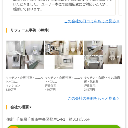
いただきました。 ユーザー本位で臨機応変にご対応いただき、
り
感謝しております。
気
この会社の口コミをもっと見る >
リフォーム事例
（48件）
キッチン・台所/浴室・ユニッ
キッチン・台所/浴室・ユニッ
キッチン・台所/トイレ/洗面
トバス/...
トバス/...
所・脱衣所
マンション
戸建住宅
戸建住宅
820万円
440万円
245万円
この会社の事例をもっと見る >
会社の概要
▼
住所 千葉県千葉市中央区登戸1-4-1 第3CIビル6F