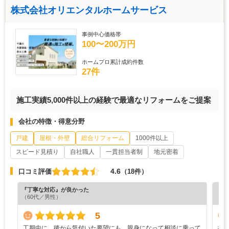
株式会社オリエンタルホームサービス
事例中心価格帯
100〜200万円
ホームプロ累計成約件数
27件
施工実績5,000件以上の経験で最適なリフォームをご提案
会社の特徴・得意分野
戸建
屋根・外壁
総合リフォーム
1000件以上
スピード見積り
自社職人
一貫担当者制
地元密着
4.6
口コミ評価
（18件）
『丁寧な対応』が良かった
『満
（60代／男性）
（4
5
工期中に、後から気付いた要望にも、親身になって相談に乗って
担