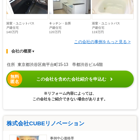
浴室・ユニットバス
キッチン・台所
浴室・ユニットバス
戸建住宅
戸建住宅
戸建住宅
140万円
120万円
119万円
この会社の事例をもっと見る >
会社の概要
▼
住所 東京都渋谷区南平台町15-13 帝都渋谷ビル6階
無料
この会社を含めた会社紹介を申込む
匿名
※リフォーム内容によっては、
この会社をご紹介できない場合があります。
株式会社CUBEリノベーション
事例中心価格帯