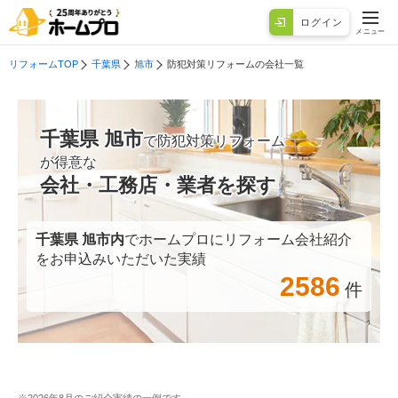
ログイン
メニュー
リフォームTOP
千葉県
旭市
防犯対策リフォームの会社一覧
千葉県 旭市
で防犯対策リフォーム
が得意な
会社・工務店・業者を探す
千葉県 旭市
内
でホームプロにリフォーム会社紹介
をお申込みいただいた実績
2586
件