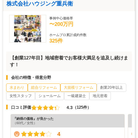
株式会社ハウジング重兵衛
事例中心価格帯
〜200万円
ホームプロ累計成約件数
325件
【創業127年目】地域密着でお客様大満足を追及し続けま
す！
会社の特徴・得意分野
水まわり
総合リフォーム
大規模リフォーム
創業20年以上
女性スタッフ
ショールーム
一級建築士
地元密着
4.3
口コミ評価
（125件）
『納得の価格』が良かった
『丁
（60代／女性）
（5
4