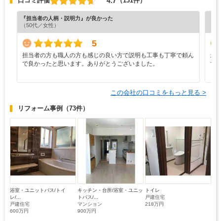
4.7
口コミ評価
（131件）
『担当者の人柄・説明力』が良かった
『担
（50代／女性）
（4
5
担当者の方も職人の方も感じの良い方で説明も工事も丁寧で頼ん
最
で良かったと思います。ありがとうございました。
で
と
この会社の口コミをもっと見る >
リフォーム事例
（73件）
浴室・ユニットバス/トイ
キッチン・台所/浴室・ユニッ
トイレ
レ/...
トバス/...
戸建住宅
戸建住宅
マンション
218万円
600万円
900万円