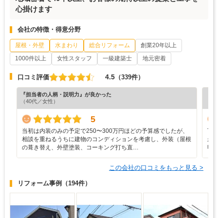
心掛けます
会社の特徴・得意分野
屋根・外壁
水まわり
総合リフォーム
創業20年以上
1000件以上
女性スタッフ
一級建築士
地元密着
4.5
口コミ評価
（339件）
『担当者の人柄・説明力』が良かった
『納
（40代／女性）
（6
5
当初は内装のみの予定で250〜300万円ほどの予算感でしたが、
丁
相談を重ねるうちに建物のコンディションを考慮し、外装（屋根
が
の葺き替え、外壁塗装、コーキング打ち直…
明
この会社の口コミをもっと見る >
リフォーム事例
（194件）