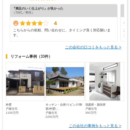
『満足のいく仕上がり』が良かった
『正
（70代／男性）
4
こちらからの依頼、問い合わせに、タイミング良く対応願いま
施
す。
た
この会社の口コミをもっと見る >
リフォーム事例
（33件）
外壁
キッチン・台所/リビング/和
洗面所・脱衣所
戸建住宅
室/外壁/...
戸建住宅
1150万円
戸建住宅
350万円
2250万円
この会社の事例をもっと見る >