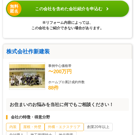
無料
この会社を含めた会社紹介を申込む
匿名
※リフォーム内容によっては、
この会社をご紹介できない場合があります。
株式会社作新建装
事例中心価格帯
〜200万円
ホームプロ累計成約件数
88件
お住まいのお悩みを当社に何でもご相談ください！
会社の特徴・得意分野
内装
屋根・外壁
外構・エクステリア
創業20年以上