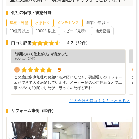
会社の特徴・得意分野
屋根・外壁
水まわり
メンテナンス
創業20年以上
10億円以上
1000件以上
スピード見積り
地元密着
4.7
口コミ評価
（32件）
『満足のいく仕上がり』が良かった
『分
（60代／女性）
（6
5
この度は多少無理なお願いも対応いただき、要望通りのリフォー
大
ムができて大変満足しています。メーカー側の受注停止などで工
か
事の遅れが心配でしたが、思っていたほど遅れ…
この会社の口コミをもっと見る >
リフォーム事例
（85件）