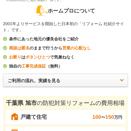
※2026年8月のご紹介実績の一例です。
ホームプロについて
2001年よりサービスを開始した日本初の「リフォーム 社紹介サイ
ト」です。
条件にあった地元の優良会社をご紹介
商談は匿名
のままで行うから
営業の心配なし
お断り
は
ボタンひとつ
で気兼ねなく
独自の
工事完成保証
（無料）
ご利用の流れ、実績を見る
千葉県 旭市
の防犯対策リフォームの費用相場
戸建て住宅
100
150
〜
万円