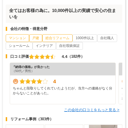
全てはお客様の為に。10,000件以上の実績で安心の住ま
いを
会社の特徴・得意分野
マンション
戸建
総合リフォーム
1000件以上
自社職人
ショールーム
インテリア
自社瑕疵保証
4.4
口コミ評価
（182件）
『納得の価格』が良かった
『担
（50代／男性）
4
ちゃんと段取りしてくれていたようだが、当方への連絡がなく分
会
からないことがあった。
ご
か
この会社の口コミをもっと見る >
リフォーム事例
（303件）