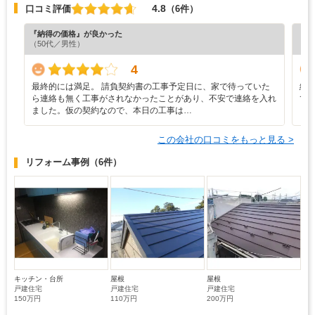
4.8
口コミ評価
（6件）
『納得の価格』が良かった
『担
（50代／男性）
（5
4
最終的には満足。 請負契約書の工事予定日に、家で待っていた
細
ら連絡も無く工事がされなかったことがあり、不安で連絡を入れ
て
ました。仮の契約なので、本日の工事は…
この会社の口コミをもっと見る >
リフォーム事例
（6件）
キッチン・台所
屋根
屋根
戸建住宅
戸建住宅
戸建住宅
150万円
110万円
200万円