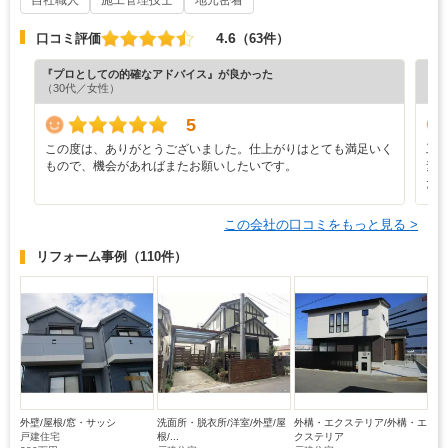
自社職人
施工管理技士
地元密着
4.6
口コミ評価
（63件）
『プロとしての的確なアドバイス』が良かった
『プ
（30代／女性）
（7
5
この度は、ありがとうございました。仕上がりはとても満足いく
工
もので、機会があればまたお願いしたいです。
素
た
この会社の口コミをもっと見る >
リフォーム事例
（110件）
外壁/屋根/窓・サッシ
洗面所・脱衣所/洋室/外壁/屋
外構・エクステリア/外構・エ
戸建住宅
根/...
クステリア