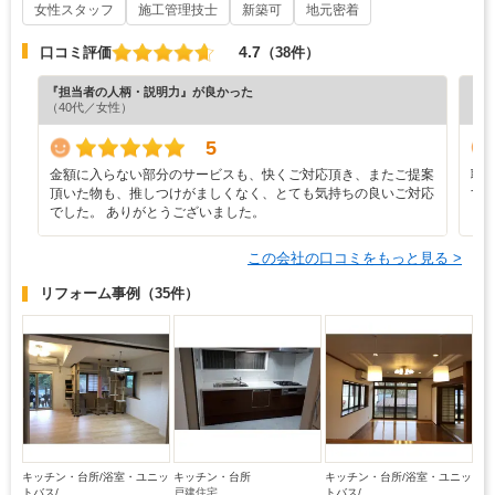
女性スタッフ
施工管理技士
新築可
地元密着
4.7
口コミ評価
（38件）
『担当者の人柄・説明力』が良かった
『満
（40代／女性）
（4
5
金額に入らない部分のサービスも、快くご対応頂き、またご提案
職
頂いた物も、推しつけがましくなく、とても気持ちの良いご対応
す
でした。 ありがとうございました。
この会社の口コミをもっと見る >
リフォーム事例
（35件）
キッチン・台所/浴室・ユニッ
キッチン・台所
キッチン・台所/浴室・ユニッ
トバス/...
戸建住宅
トバス/...