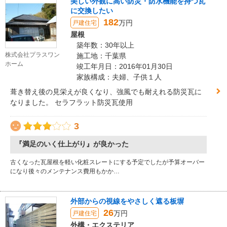
美しい外観に高い防災・防水機能を持つ瓦
に交換したい
182
万円
戸建住宅
屋根
築年数：30年以上
株式会社プラスワン
施工地：千葉県
ホーム
竣工年月日：2016年01月30日
家族構成：夫婦、子供１人
葺き替え後の見栄えが良くなり、強風でも耐えれる防災瓦に
なりました。 セラフラット防災瓦使用
3
『満足のいく仕上がり』が良かった
古くなった瓦屋根を軽い化粧スレートにする予定でしたが予算オーバー
になり後々のメンテナンス費用もかか…
外部からの視線をやさしく遮る板塀
26
万円
戸建住宅
外構・エクステリア