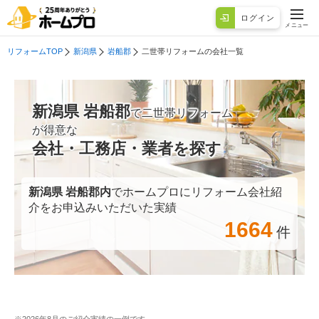
ログイン
メニュー
リフォームTOP
新潟県
岩船郡
二世帯リフォームの会社一覧
新潟県 岩船郡
で二世帯リフォーム
が得意な
会社・工務店・業者を探す
新潟県 岩船郡
内
でホームプロにリフォーム会社紹
介をお申込みいただいた実績
1664
件