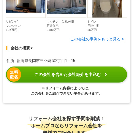
リビング
キッチン・台所/外壁
トイレ
マンション
戸建住宅
戸建住宅
125万円
2100万円
16万円
この会社の事例をもっと見る >
会社の概要
▼
住所 新潟県長岡市三ツ郷屋2丁目1－15
無料
この会社を含めた会社紹介を申込む
匿名
※リフォーム内容によっては、
この会社をご紹介できない場合があります。
リフォーム会社を探す手間を削減！
ホームプロならリフォーム会社を
無料でご紹介します。