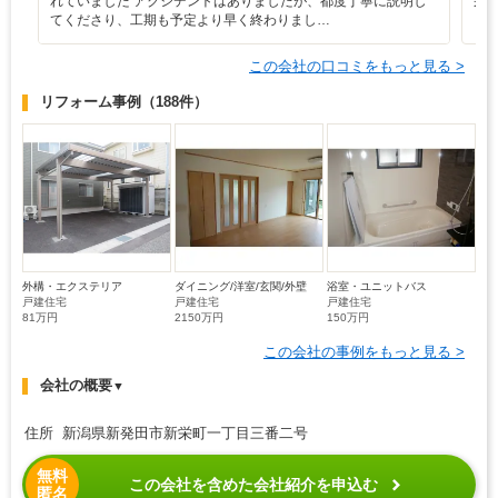
れていました アクシデントはありましたが、都度丁寧に説明し
栄
てくださり、工期も予定より早く終わりまし…
この会社の口コミをもっと見る >
リフォーム事例
（188件）
外構・エクステリア
ダイニング/洋室/玄関/外壁
浴室・ユニットバス
戸建住宅
戸建住宅
戸建住宅
81万円
2150万円
150万円
この会社の事例をもっと見る >
会社の概要
▼
住所 新潟県新発田市新栄町一丁目三番二号
無料
この会社を含めた会社紹介を申込む
匿名