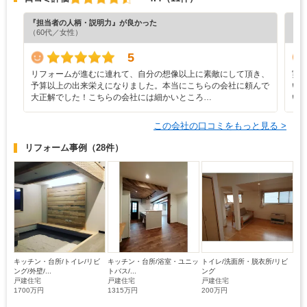
『担当者の人柄・説明力』が良かった
『担
（60代／女性）
（6
5
リフォームが進むに連れて、自分の想像以上に素敵にして頂き、
実
予算以上の出来栄えになりました。本当にこちらの会社に頼んで
い
大正解でした！こちらの会社には細かいところ…
い
この会社の口コミをもっと見る >
リフォーム事例
（28件）
キッチン・台所/トイレ/リビ
キッチン・台所/浴室・ユニッ
トイレ/洗面所・脱衣所/リビ
ング/外壁/...
トバス/...
ング
戸建住宅
戸建住宅
戸建住宅
1700万円
1315万円
200万円