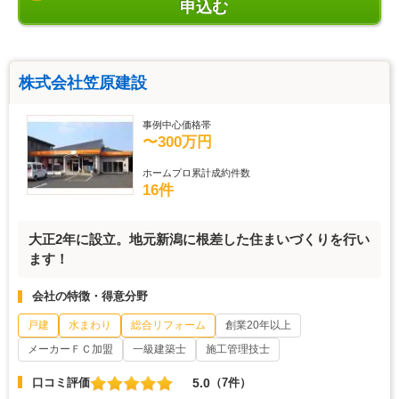
申込む
株式会社笠原建設
事例中心価格帯
〜300万円
ホームプロ累計成約件数
16件
大正2年に設立。地元新潟に根差した住まいづくりを行い
ます！
会社の特徴・得意分野
戸建
水まわり
総合リフォーム
創業20年以上
メーカーＦＣ加盟
一級建築士
施工管理技士
5.0
口コミ評価
（7件）