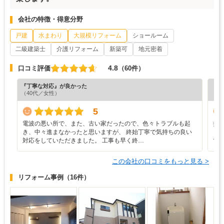
会社の特徴・得意分野
戸建
水まわり
大規模リフォーム
ショールーム
二級建築士
介護リフォーム
新築可
地元密着
4.8
口コミ評価
（60件）
『丁寧な対応』が良かった
『丁
（40代／女性）
（4
5
電波の悪い所で、また、古い家だったので、色々トラブルも起
担
き、中々進まなかったと思いますが、 終始丁寧で気持ちの良い
く
対応をしていただきました。 工事も早く終…
て
この会社の口コミをもっと見る >
リフォーム事例
（16件）