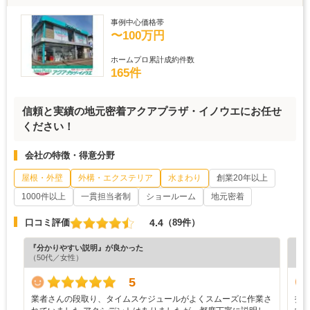
事例中心価格帯
〜100万円
ホームプロ累計成約件数
165件
信頼と実績の地元密着アクアプラザ・イノウエにお任せ
ください！
会社の特徴・得意分野
屋根・外壁
外構・エクステリア
水まわり
創業20年以上
1000件以上
一貫担当者制
ショールーム
地元密着
4.4
口コミ評価
（89件）
『分かりやすい説明』が良かった
『素
（50代／女性）
（3
5
業者さんの段取り、タイムスケジュールがよくスムーズに作業さ
打