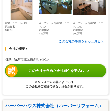
浴室・ユニットバス
キッチン・台所/浴室・ユニッ
キッチン・台所/浴室・ユニッ
戸建住宅
トバス
トバス/...
182万円
戸建住宅
戸建住宅
435万円
600万円
この会社の事例をもっと見る >
会社の概要
▼
住所 新潟市北区白新町2-2-15
無料
この会社を含めた会社紹介を申込む
匿名
※リフォーム内容によっては、
この会社をご紹介できない場合があります。
ハーバーハウス株式会社（ハーバーリフォーム）