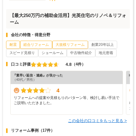
【最大250万円の補助金活用】光英住宅のリノベ＆リフォ
ーム
会社の特徴・得意分野
耐震
総合リフォーム
大規模リフォーム
創業20年以上
スピード見積り
ショールーム
中古物件紹介
地元密着
4.8
口コミ評価
（4件）
『素早い返信・連絡』が良かった
※ホ
（40代／男性）
4
リフォームへの提案や見積もりのパターン等、検討し易い手法で
ま
ご説明いただきました。
確
た
この会社の口コミをもっと見る >
リフォーム事例
（17件）