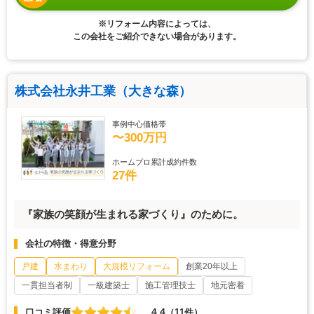
※リフォーム内容によっては、
この会社をご紹介できない場合があります。
株式会社永井工業（大きな森）
事例中心価格帯
〜300万円
ホームプロ累計成約件数
27件
『家族の笑顔が生まれる家づくり』のために。
会社の特徴・得意分野
戸建
水まわり
大規模リフォーム
創業20年以上
一貫担当者制
一級建築士
施工管理技士
地元密着
4.4
口コミ評価
（11件）