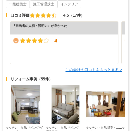
一級建築士
施工管理技士
インテリア
4.5
口コミ評価
（17件）
『担当者の人柄・説明力』が良かった
『納
（5
4
と
て
も
この会社の口コミをもっと見る >
リフォーム事例
（55件）
キッチン・台所/リビング/ダ
キッチン・台所/リビング
キッチン・台所/浴室・ユニッ