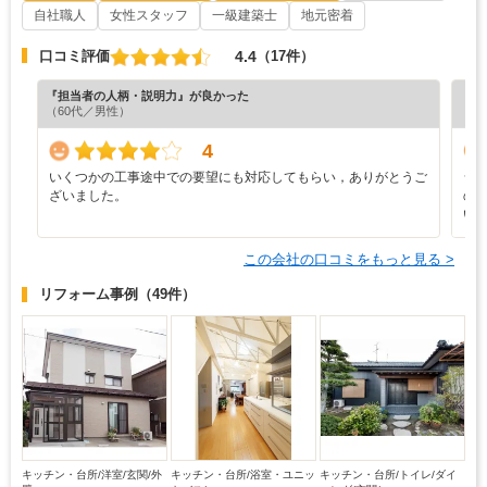
自社職人
女性スタッフ
一級建築士
地元密着
4.4
口コミ評価
（17件）
『担当者の人柄・説明力』が良かった
『満
（60代／男性）
（5
4
いくつかの工事途中での要望にも対応してもらい，ありがとうご
シ
ざいました。
の
い
この会社の口コミをもっと見る >
リフォーム事例
（49件）
キッチン・台所/洋室/玄関/外
キッチン・台所/浴室・ユニッ
キッチン・台所/トイレ/ダイ