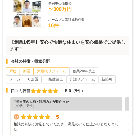
事例中心価格帯
〜300万円
ホームプロ累計成約件数
16件
【創業145年】安心で快適な住まいを安心価格でご提供し
ます！
会社の特徴・得意分野
戸建
耐震
大規模リフォーム
創業20年以上
メーカーＦＣ加盟
一級建築士
介護リフォーム
新築可
5.0
口コミ評価
（9件）
『担当者の人柄・説明力』が良かった
『担
（40代／男性）
（6
5
相談にも快く対応していただき、満足のいく仕上がりとなりまし
寒
た
少
ブ