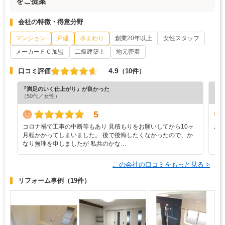
をご提案
会社の特徴・得意分野
マンション
戸建
水まわり
創業20年以上
女性スタッフ
メーカーＦＣ加盟
二級建築士
地元密着
4.9
口コミ評価
（10件）
『満足のいく仕上がり』が良かった
『担
（50代／女性）
（5
5
コロナ禍で工事の中断等もあり 見積もりをお願いしてから10ヶ
お
月程かかってしまいました。 後で後悔したくなかったので、か
なり無理を申しましたが 私共のかな…
この会社の口コミをもっと見る >
リフォーム事例
（19件）