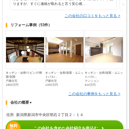
りますが、すぐに連絡が取れると言う安心感…
が
この会社の口コミをもっと見る >
リフォーム事例
（53件）
キッチン・台所/リビング/和
キッチン・台所/浴室・ユニッ
キッチン・台所/浴室・ユニッ
室/玄関
トバス/...
トバス/...
戸建住宅
戸建住宅
マンション
1800万円
1350万円
410万円
この会社の事例をもっと見る >
会社の概要
▼
住所 新潟県新潟市中央区明石２丁目２－１４
無料
この会社を含めた会社紹介を申込む