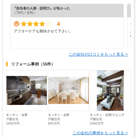
『担当者の人柄・説明力』が良かった
『プ
（70代／女性）
（4
4
アフターケアも期待させて下さい。
施
明
大
この会社の口コミをもっと見る >
リフォーム事例
（16件）
キッチン・台所
キッチン・台所
キッチン・台所/リビング
戸建住宅
戸建住宅
戸建住宅
1000万円
600万円
2500万円
この会社の事例をもっと見る >