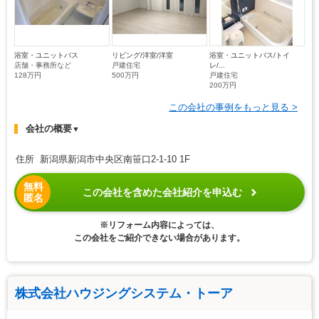
浴室・ユニットバス
リビング/洋室/洋室
浴室・ユニットバス/トイ
店舗・事務所など
戸建住宅
レ/...
128万円
500万円
戸建住宅
200万円
この会社の事例をもっと見る >
会社の概要
▼
住所 新潟県新潟市中央区南笹口2-1-10 1F
無料
この会社を含めた会社紹介を申込む
匿名
※リフォーム内容によっては、
この会社をご紹介できない場合があります。
株式会社ハウジングシステム・トーア