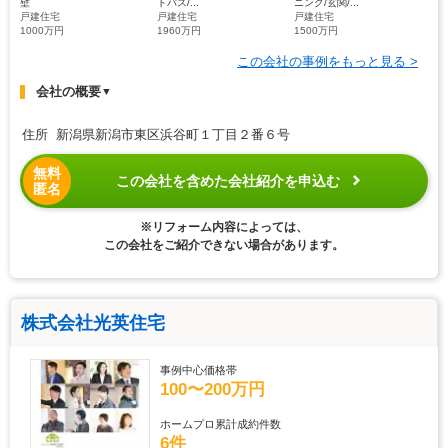
壁
トバス/...
ニング/玄関/...
戸建住宅
戸建住宅
戸建住宅
1000万円
1960万円
1500万円
この会社の事例をもっと見る >
会社の概要
▼
住所 新潟県新潟市東区浜谷町１丁目２番６号
無料
この会社を含めた会社紹介を申込む
匿名
※リフォーム内容によっては、
この会社をご紹介できない場合があります。
株式会社光英住宅
事例中心価格帯
100〜200万円
ホームプロ累計成約件数
6件