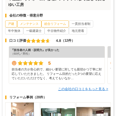
ゆい工房
会社の特徴・得意分野
戸建
メンテナンス
総合リフォーム
一貫担当者制
年中無休
一級建築士
中古物件紹介
地元密着
4.8
口コミ評価
（12件）
『担当者の人柄・説明力』が良かった
『丁
（60代／男性）
（3
5
担当者の方が良心的で、細かい要望に対しても親切かつ丁寧に対
丁
応していただきました。 リフォーム目的だった3つの要望に応え
し
ていただいただけでなく、考えてもいなか…
この会社の口コミをもっと見る >
リフォーム事例
（28件）