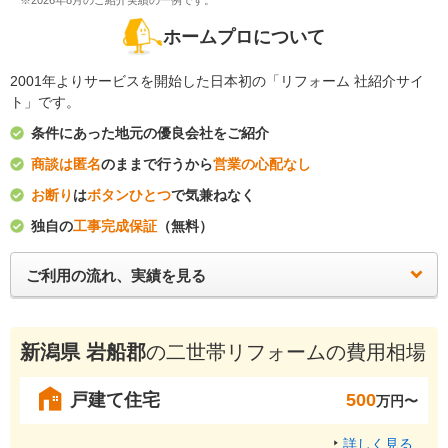
※2026年8月のご紹介実績の一例です。
ホームプロについて
2001年よりサービスを開始した日本初の「リフォーム 社紹介サイ
ト」です。
条件にあった地元の優良会社をご紹介
商談は匿名
のままで行うから
営業の心配なし
お断り
は
ボタンひとつ
で気兼ねなく
独自の
工事完成保証
（無料）
ご利用の流れ、実績を見る
新潟県 岩船郡
の二世帯リフォームの費用相場
戸建て住宅
500
万円〜
詳しく見る