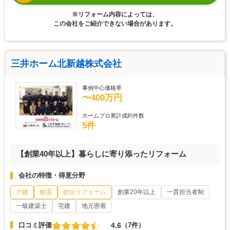
※リフォーム内容によっては、
この会社をご紹介できない場合があります。
三井ホーム北新越株式会社
事例中心価格帯
〜400万円
ホームプロ累計成約件数
5件
【創業40年以上】暮らしに寄り添ったリフォーム
会社の特徴・得意分野
戸建
耐震
総合リフォーム
創業20年以上
一貫担当者制
一級建築士
宅建
地元密着
4.6
口コミ評価
（7件）