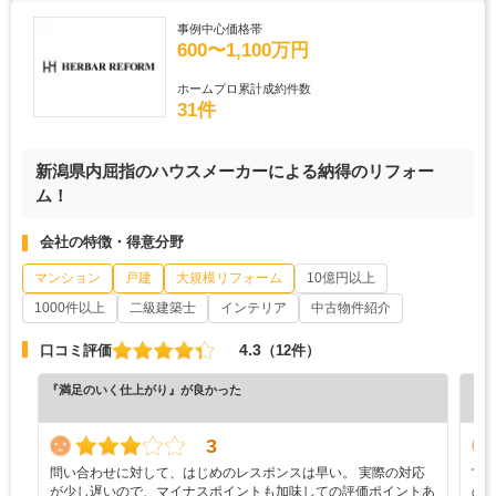
事例中心価格帯
600〜1,100万円
ホームプロ累計成約件数
31件
新潟県内屈指のハウスメーカーによる納得のリフォー
ム！
会社の特徴・得意分野
マンション
戸建
大規模リフォーム
10億円以上
1000件以上
二級建築士
インテリア
中古物件紹介
4.3
口コミ評価
（12件）
『満足のいく仕上がり』が良かった
『正
（6
3
問い合わせに対して、はじめのレスポンスは早い。 実際の対応
営
が少し遅いので、マイナスポイントも加味しての評価ポイントあ
の