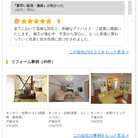
『素早い返信・連絡』が良かった
『正
（60代／男性）
（3
5
全てにおいて迅速な対応と、的確なアドバイス・ご提案に感謝い
こ
たします。 施工が進む中、不安から安心に、もっと前進に変わ
っていく住居と自分自身に気づかされました…
この会社の口コミをもっと見る >
リフォーム事例
（45件）
キッチン・台所/トイレ/洗面
キッチン・台所/浴室・ユニッ
キッチン・台所/リビング
所・脱衣所/...
トバス/...
戸建住宅
戸建住宅
戸建住宅
700万円
570万円
1700万円
この会社の事例をもっと見る >