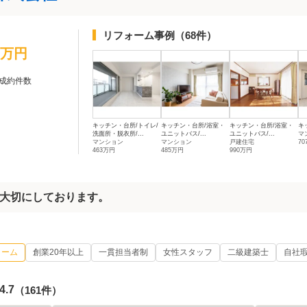
リフォーム事例
（68件）
0万円
成約件数
キッチン・台所/トイレ/
キッチン・台所/浴室・
キッチン・台所/浴室・
キ
洗面所・脱衣所/...
ユニットバス/...
ユニットバス/...
マ
マンション
マンション
戸建住宅
7
463万円
485万円
990万円
大切にしております。
ォーム
創業20年以上
一貫担当者制
女性スタッフ
二級建築士
自社
4.7
（161件）