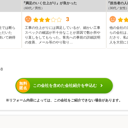
『満足のいく仕上がり』が良かった
『担当者の人
（60代／男性）
（30代／女性
3
社では断ら
工事の仕上がりには満足しているが、細かい工事
他の会社の
ただいた
スペックの確認が不十分なことが原因で数か所や
らの会社は
頂いて納得
り直しをしてもらった。客先への事前の詳細説明
ださり、私
の改善、メール等のやり取り…
人を大切に
8
無料
この会社を含めた会社紹介を申込む
匿名
※リフォーム内容によっては、この会社をご紹介できない場合があります。