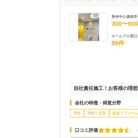
事例中心価格帯
300〜60
ホームプロ累計
89件
自社責任施工！お客様の理想
会社の特徴・得意分野
増築
間取り変更
総合リフォー
口コミ評価