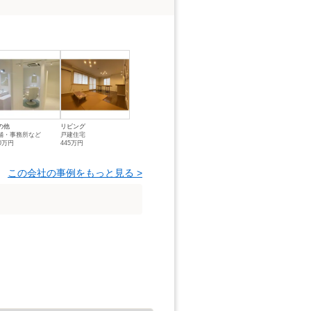
の他
リビング
舗・事務所など
戸建住宅
50万円
445万円
この会社の事例をもっと見る >