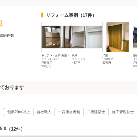
リフォーム事例
（17件）
円
成約件数
キッチン・台所/浴室・
収納
洋室
浴
ユニットバス/...
マンション
戸建住宅
イレ
戸建住宅
48万円
55万円
戸
300万円
8
ております
ム
創業20年以上
自社職人
一貫担当者制
二級建築士
施工管理技士
5.0
（12件）