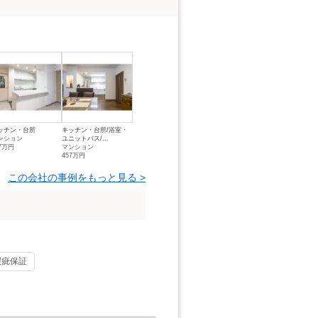
ッチン・台所
キッチン・台所/浴室・
ンション
ユニットバス/...
07万円
マンション
457万円
この会社の事例をもっと見る >
瑕疵保証