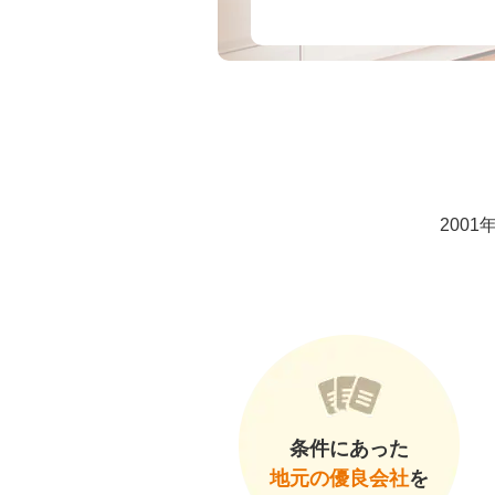
200
条件にあった
地元の優良会社
を