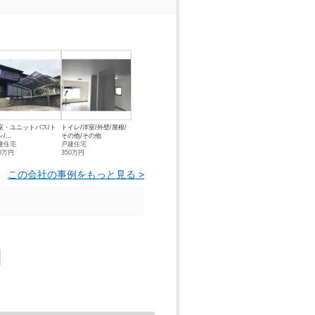
室・ユニットバス/ト
トイレ/洋室/外壁/屋根/
/...
その他/その他
建住宅
戸建住宅
00万円
350万円
この会社の事例をもっと見る >