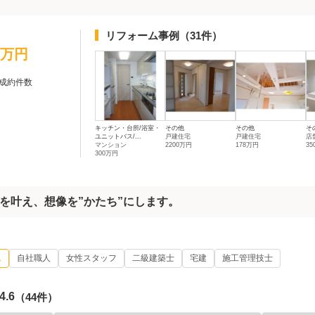
リフォーム事例
（31件）
0万円
成約件数
キッチン・台所/浴室・
その他
その他
そ
ユニットバス/...
戸建住宅
戸建住宅
店
マンション
2200万円
178万円
3
300万円
を叶え、想像を”かたち”にします。
ム
自社職人
女性スタッフ
二級建築士
宅建
施工管理技士
4.6
（44件）