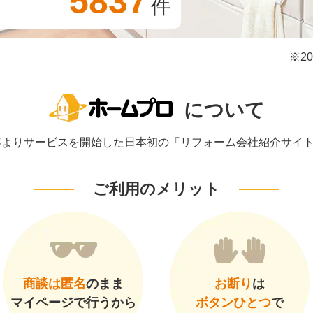
5837
件
※2
について
1年よりサービスを開始した日本初の「リフォーム会社紹介サイ
ご利用のメリット
商談は匿名
のまま
お断り
は
マイページで行うから
ボタンひとつ
で