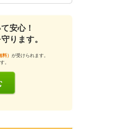
いて安心！
を守ります。
無料）
が受けられます。
す。
む