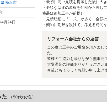
・最初に高い見積を提示した後に大
川県
横浜市
・必須なはずの屋根を仕様から外し
0年
塗装は追加工事が前提）
・見積明細に「一式」が多く、金額
年4月24日
・契約に期限を設けて、考える時間
リフォーム会社からの返答
この度は工事のご用命を頂きまし
た。
皆様のご協力を賜りながら無事完
大変満足の評価ありがとうござい
今後ともよろしくお願い申し上げ
った
（50代/女性）