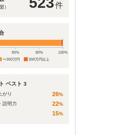
523
件
加盟）
合
60%
80%
100%
〜300万円
300万円以上
 ベスト 3
26
上がり
%
22
・説明力
%
15
%