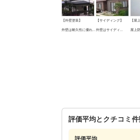
【外壁塗装】
【サイディング】
【屋
外壁は耐久性に優れ...
外壁はサイディ...
屋上防
評価平均とクチコミ件
評価平均