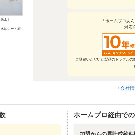
上防水】
「ホームプロあん
対応
水はシート層...
ご登録いただいた製品のトラブルの
会社情
数
ホームプロ経由での
加盟からの累計成約件