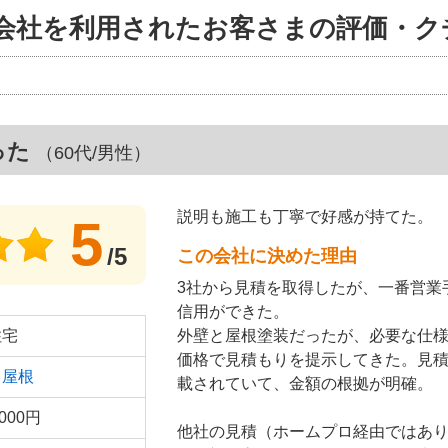
会社を利用されたお客さまの評価・ク
った
（60代/男性）
説明も施工も丁寧で好感が持てた。
5
/5
この会社に決めた理由
3社から見積を取得したが、一番営業
信用ができた。
住宅
外壁と屋根塗装だったが、必要な仕
価格で見積もりを提示してきた。見
、
屋根
載されていて、金額の根拠が明確。
,000円
他社の見積（ホームプロ経由ではあ