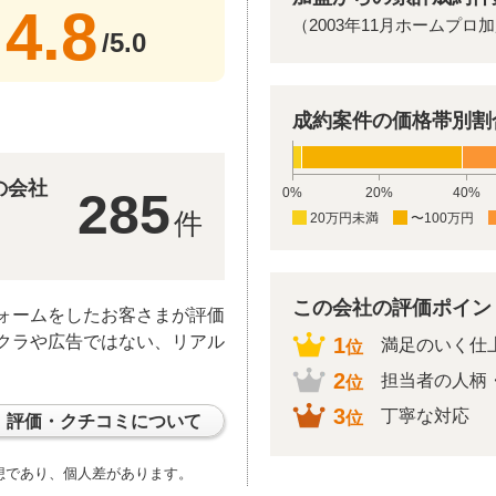
4.8
（2003年11月ホームプロ
/5.0
成約案件の価格帯別割
の会社
285
0%
20%
40%
件
20万円未満
〜100万円
）
この会社の評価ポイント
ォームをしたお客さまが評価
クラや広告ではない、リアル
1
満足のいく仕
位
2
担当者の人柄
位
3
丁寧な対応
位
評価・クチコミについて
想であり、個人差があります。