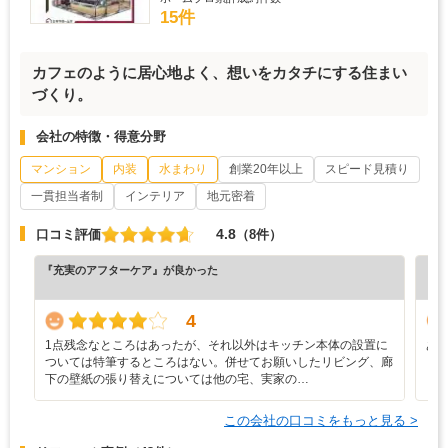
15件
カフェのように居心地よく、想いをカタチにする住まい
づくり。
会社の特徴・得意分野
マンション
内装
水まわり
創業20年以上
スピード見積り
一貫担当者制
インテリア
地元密着
4.8
口コミ評価
（8件）
『充実のアフターケア』が良かった
『担
（6
4
1点残念なところはあったが、それ以外はキッチン本体の設置に
あ
ついては特筆するところはない。併せてお願いしたリビング、廊
下の壁紙の張り替えについては他の宅、実家の…
この会社の口コミをもっと見る >