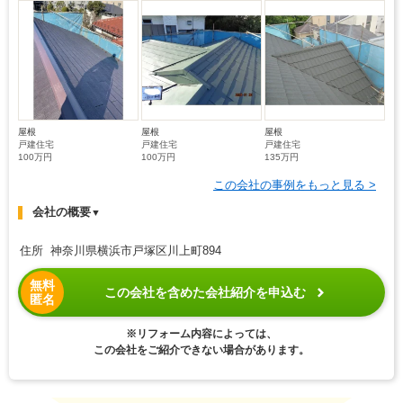
屋根
屋根
屋根
戸建住宅
戸建住宅
戸建住宅
100万円
100万円
135万円
この会社の事例をもっと見る >
会社の概要
▼
住所 神奈川県横浜市戸塚区川上町894
無料
この会社を含めた会社紹介を申込む
匿名
※リフォーム内容によっては、
この会社をご紹介できない場合があります。