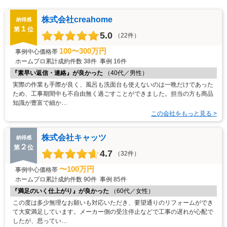
株式会社creahome
納得感
１
第
位
5.0
（22件）
100〜300万円
事例中心価格帯
ホームプロ累計成約件数
38件
事例
16件
『素早い返信・連絡』が良かった
（40代／男性）
実際の作業も手際が良く、風呂も洗面台も使えないのは一晩だけであった
ため、工事期間中も不自由無く過ごすことができました。担当の方も商品
知識が豊富で細か…
この会社をもっと見る >
株式会社キャッツ
納得感
２
第
位
4.7
（32件）
〜100万円
事例中心価格帯
ホームプロ累計成約件数
90件
事例
85件
『満足のいく仕上がり』が良かった
（60代／女性）
この度は多少無理なお願いも対応いただき、要望通りのリフォームができ
て大変満足しています。メーカー側の受注停止などで工事の遅れが心配で
したが、思ってい…