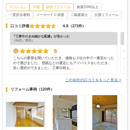
マンション
戸建
総合リフォーム
創業20年以上
一貫担当者制
メーカーＦＣ加盟
二級建築士
介護リフォーム
4.8
口コミ評価
（273件）
『工事中のきめ細かな配慮』が良かった
『プ
（60代／男性）
（6
5
こちらの要望を聞いていただき、価格も３社の中で一番安かった
小
ので選びました。 壁紙などの選定にもアドバイスをいただき、
ち
良い選択ができました。 工事日程も…
た
この会社の口コミをもっと見る >
リフォーム事例
（120件）