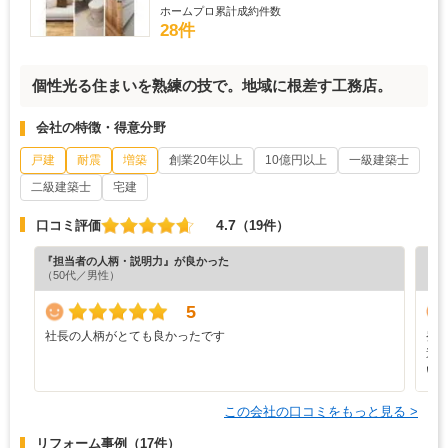
ホームプロ累計成約件数
28件
個性光る住まいを熟練の技で。地域に根差す工務店。
会社の特徴・得意分野
戸建
耐震
増築
創業20年以上
10億円以上
一級建築士
二級建築士
宅建
4.7
口コミ評価
（19件）
『担当者の人柄・説明力』が良かった
『プ
（50代／男性）
（6
5
社長の人柄がとても良かったです
発
進
い
この会社の口コミをもっと見る >
リフォーム事例
（17件）