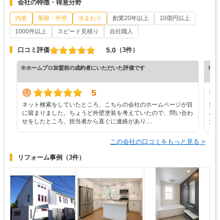
会社の特徴・得意分野
内装
屋根・外壁
水まわり
創業20年以上
10億円以上
1000件以上
スピード見積り
自社職人
5.0
口コミ評価
（3件）
※ホームプロ加盟前の成約者にいただいた評価です
※ホ
5
ネット検索をしていたところ、こちらの会社のホームページが目
知
に留まりました。ちょうど外壁塗装を考えていたので、問い合わ
暑
せをしたところ、担当者から直ぐに連絡があり…
た
この会社の口コミをもっと見る >
リフォーム事例
（3件）