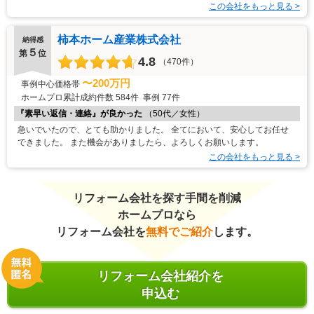
この会社をもっと見る >
柿本ホーム産業株式会社
納得感
５
第
位
4.8
（470件）
〜200万円
事例中心価格帯
ホームプロ累計成約件数
584件
事例
77件
『素早い返信・連絡』が良かった
（50代／女性）
急いでいたので、とても助かりました。 全てにおいて、安心してお任せ
できました。 また機会がありましたら、よろしくお願いします。
この会社をもっと見る >
リフォーム会社を探す手間を削減
ホームプロなら
リフォーム会社を
無料でご紹介
します。
リフォーム会社紹介を
申込む