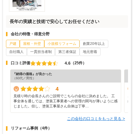
長年の実績と技術で安心してお任せください
会社の特徴・得意分野
戸建
屋根・外壁
小規模リフォーム
創業20年以上
自社職人
一貫担当者制
第三者保証
地元密着
4.6
口コミ評価
（25件）
『納得の価格』が良かった
『分
（60代／男性）
（5
4
見積り時の会長さんのご説明でこちらの会社に決めました。 工
こ
事全体を通しては、塗装工事業者への管理の関与が薄いように感
れ
じました。但し、塗装工事屋さん自体は丁寧…
り
この会社の口コミをもっと見る >
リフォーム事例
（4件）