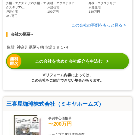
外構・エクステリア/外構・エ
外構・エクステリア
外構・エクステリア
クステリア/...
戸建住宅
戸建住宅
戸建住宅
100万円
130万円
350万円
この会社の事例をもっと見る >
会社の概要
▼
住所 神奈川県茅ヶ崎市堤３９１-４
無料
この会社を含めた会社紹介を申込む
匿名
※リフォーム内容によっては、
この会社をご紹介できない場合があります。
三喜屋珈琲株式会社（ミキヤホームズ）
事例中心価格帯
〜200万円
ホームプロ累計成約件数