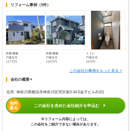
リフォーム事例
（5件）
外壁/屋根
外壁/屋根
トイレ
戸建住宅
戸建住宅
戸建住宅
117万円
230万円
29万円
この会社の事例をもっと見る >
会社の概要
▼
住所 神奈川県横浜市神奈川区羽沢南3-34-5金子ビルA101
無料
この会社を含めた会社紹介を申込む
匿名
※リフォーム内容によっては、
この会社をご紹介できない場合があります。