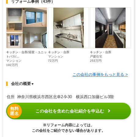
リフォーム事例
（43件）
キッチン・台所/浴室・ユニッ
キッチン・台所
キッチン・台所
トバス/...
マンション
戸建住宅
マンション
72万円
253万円
192万円
この会社の事例をもっと見る >
会社の概要
▼
住所 神奈川県横浜市西区北幸2-9-30 横浜西口加藤ビル3階
無料
この会社を含めた会社紹介を申込む
匿名
※リフォーム内容によっては、
この会社をご紹介できない場合があります。