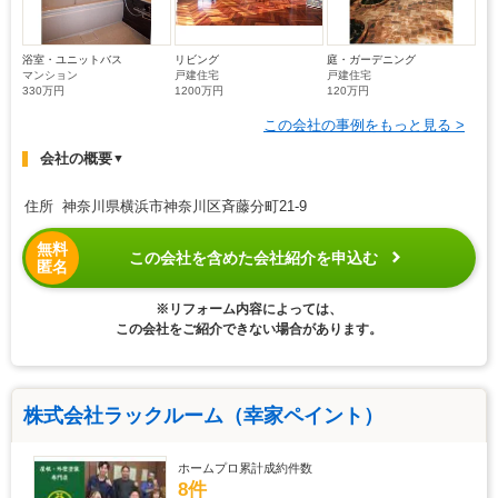
浴室・ユニットバス
リビング
庭・ガーデニング
マンション
戸建住宅
戸建住宅
330万円
1200万円
120万円
この会社の事例をもっと見る >
会社の概要
▼
住所 神奈川県横浜市神奈川区斉藤分町21-9
無料
この会社を含めた会社紹介を申込む
匿名
※リフォーム内容によっては、
この会社をご紹介できない場合があります。
株式会社ラックルーム（幸家ペイント）
ホームプロ累計成約件数
8件