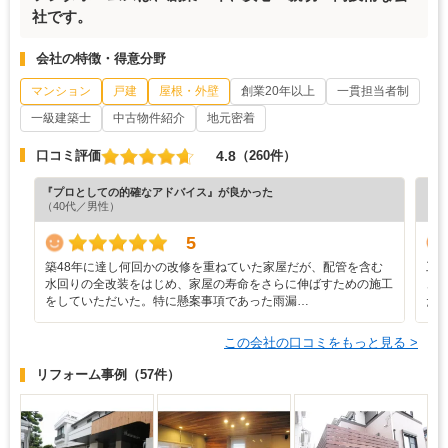
社です。
会社の特徴・得意分野
マンション
戸建
屋根・外壁
創業20年以上
一貫担当者制
一級建築士
中古物件紹介
地元密着
4.8
口コミ評価
（260件）
『プロとしての的確なアドバイス』が良かった
『プ
（40代／男性）
（6
5
築48年に達し何回かの改修を重ねていた家屋だが、配管を含む
工
水回りの全改装をはじめ、家屋の寿命をさらに伸ばすための施工
ュ
をしていただいた。特に懸案事項であった雨漏…
た
この会社の口コミをもっと見る >
リフォーム事例
（57件）