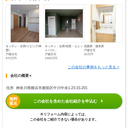
キッチン・台所/リビング/外
キッチン・台所/浴室・ユニッ
洗面所・脱衣所
壁/...
トバス/...
戸建住宅
戸建住宅
戸建住宅
40万円
670万円
1500万円
この会社の事例をもっと見る >
会社の概要
▼
住所 神奈川県横浜市都筑区中川中央1-23-15-201
無料
この会社を含めた会社紹介を申込む
匿名
※リフォーム内容によっては、
この会社をご紹介できない場合があります。