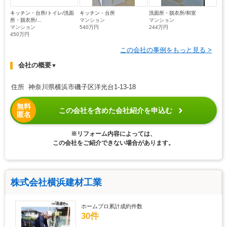
キッチン・台所/トイレ/洗面
キッチン・台所
洗面所・脱衣所/和室
所・脱衣所/...
マンション
マンション
マンション
540万円
244万円
450万円
この会社の事例をもっと見る >
会社の概要
▼
住所 神奈川県横浜市磯子区洋光台1-13-18
無料
この会社を含めた会社紹介を申込む
匿名
※リフォーム内容によっては、
この会社をご紹介できない場合があります。
株式会社横浜建材工業
ホームプロ累計成約件数
30件