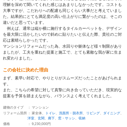
理解を深めて聞いてくれた感じはあまりしなかったです。コストも
大事ですが、こだわりへの配慮も同じくらい大事だと考えていまし
た。結果的にとても満足度の高い仕上がりに繋がったのは、そこの
違いだと思っています。
例えば、通常は縦か横に施行するタイルカーペットを、デザイン
を最大限に活かしたいので斜めに貼りたいと伝えた際、貴社のご対
応は素晴らしかったです。
マンションリフォームだった為、水回りや躯体など様々制限があり
ましたが、工夫を重ねた提案と施工で、とても素敵な我が家に生ま
れ変わりました。
この会社に決めた理由
まず、素早い対応で、やりとりがスムーズだったことがあげられま
す。
また、こちらの希望に対して真摯に向き合っていただき、現実的な
提案を予算を踏まえながら、バランスよく考えてくれました。
建物のタイプ
： マンション
リフォーム箇所
： 家全体、
トイレ
、
洗面所・脱衣所
、
リビング
、
ダイニング
、
洋室
、
玄関
、
廊下
、
窓・サッシ
、
収納
価格
： 9,230,000円