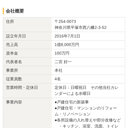
業された方も熱心で、使い方の説明はとても分かりやすかったで
す。こちらの意向に沿った施工にも大変感謝しています。子どもが
会社概要
安全に遊べるスペースができて、親としても安心できました。期待
以上の出来栄えや、価格にも満足しています。また、機会があれば
住所
〒254-0073
こちらの会社にお願いしたいです。
神奈川県平塚市西八幡2-3-52
設立年月日
2016年7月1日
この会社に決めた理由
売上高
1億8,000万円
資本金
100万円
リフォーム会社からの返答
代表者名
二宮 好一
この度は外構の工事をご依頼いただき誠にありがとうございます。
工事の際にお車の移動などお心遣いいただき大変ありがとうござい
事業所
本社
ました。新築からまだ4年程度という事でコンクリート土間自体の強
従業員数
4名
度が強く、シャッターレール部分の土間解体時の騒音で長くご迷惑
をお掛けしましたが、問題なく完成を迎えることができ何よりでご
営業時間・定休日
定休日：日曜祝日 その他当社カレ
ざいます。お子様がもう少し大きくなられたときに、お庭で自由に
ンダーによる水曜日
遊ばれる姿が目に浮かびます。
事業内容
●戸建住宅の新築事
何かご用の際はよろしくお願い申し上げます。
●戸建住宅・マンションのリフォー
ム・リノベーション
建物のタイプ
：
●各所設備の入れ替えや部分改修など
リフォーム箇所
：
外構・エクステリア
・キッチン、浴室、洗面、トイレ
価格
： 1,400,000円