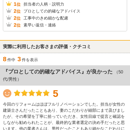
1
担当者の人柄・説明力
位
2
プロとしての的確なアドバイス
位
2
工事中のきめ細かな配慮
位
2
素早い返信・連絡
位
実際に利用したお客さまの評価・クチコミ
8
3
件中
件を表示
『プロとしての的確なアドバイス』が良かった
（50
代/男性）
5
今回のリフォームはほぼフルリノベーションでした。担当が女性の
建築士さんだったこともあり、妻のこだわりが細部にまで及びまし
たが、その希望を丁寧に拾っていただき、女性目線で提言と確認を
しながら勧められたことが、最終的な業者選定の決め手だったと思
います。他の業者さんは、男性だったこともあり細かなこだわりに