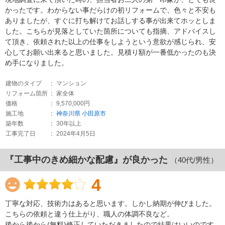
かったです。わからない事だらけの初リフォームで、色々と不安も
ありましたが、すぐに打ち解けてお話しする事が出来てホッとしま
した。こちらが見落としていた箇所についても指摘、アドバイスし
て頂き、依頼された以上の仕事をしようという意欲が感じられ、安
心してお願い出来ると思いました。見積り額が一番低かったのも決
め手になりました。
建物のタイプ
： マンション
リフォーム箇所
： 家全体
価格
： 9,570,000円
施工地
：
神奈川県
小田原市
築年数
： 30年以上
工事完了日
： 2024年4月5日
『工事中のきめ細かな配慮』が良かった
（40代/男性）
4
丁寧な対応、技術力はあると思います。しかし納期が伸びました。
こちらの依頼と違う仕上がり、職人の体調不良など。
後から後から(無料)修正していただきましたので結果はいいのです