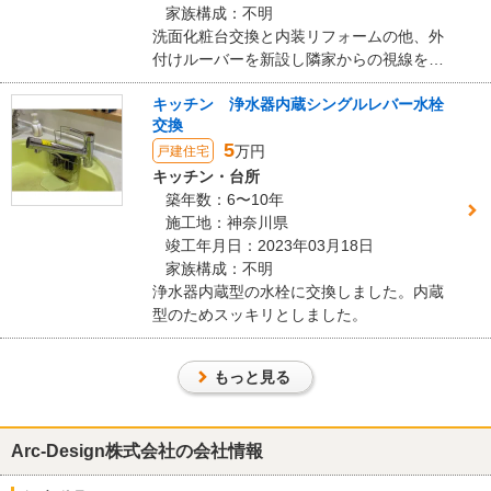
5
家族構成：不明
洗面化粧台交換と内装リフォームの他、外
機会があればまたお願いしたいと思える会社でした。
付けルーバーを新設し隣家からの視線をカ
ット。【安心】【快適】な洗面空間になり
この会社に決めた理由
キッチン 浄水器内蔵シングルレバー水栓
ました。
交換
営業の方の雰囲気と人柄。
5
万円
戸建住宅
返信が早く、対応もとても丁寧でした。
キッチン・台所
商品の提案もこちらの希望に合ったものを複数提示してもらえまし
築年数：6〜10年
た。
施工地：神奈川県
竣工年月日：2023年03月18日
リフォーム会社からの返答
家族構成：不明
浄水器内蔵型の水栓に交換しました。内蔵
高い評価をいただきありがとうございます。
型のためスッキリとしました。
今回は、キッチンの水栓を交換させていただきました。
老朽化の他、蛇口下のスペースが狭く使い勝手が悪いことから、よ
り高さのある水栓への交換のご要望でした。
もっと見る
今回採用いただいた水栓は吐水口の高さが大きく、シンプルなデザ
インの水栓でしたので、蛇口下のスペースが大きくなり、シンクで
の作業が容易になったことと思われます。
Arc-Design株式会社の会社情報
今後ともお住いのお悩み事やご不便などございましたら、工事の大
小問わず何なりとご相談ください。