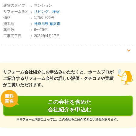
建物のタイプ
： マンション
リフォーム箇所
：
リビング
、
洋室
価格
： 1,756,700円
施工地
：
神奈川県
藤沢市
築年数
： 6〜10年
工事完了日
： 2024年4月17日
『素早い返信・連絡』が良かった
（50代/女性）
リフォーム会社紹介にお申込みいただくと、ホームプロが
5
ご紹介するリフォーム会社の詳しい評価・クチコミや実績
がご覧いただけます。
見積もり時点から信頼できる丁寧な対応でした。
また仕上がりも予想以上で、こちらの希望もいろいろと聞いていた
だきながらアドバイスも頂きありがとうございました。
この会社を含めた
またリフォームの際にはお願いしたいと思います。
会社紹介を申込む
この会社に決めた理由
※リフォーム内容によっては、この会社をご紹介できない場合があります。
担当の方の丁寧な説明と連絡や返信などの
対応がスムーズだったため。