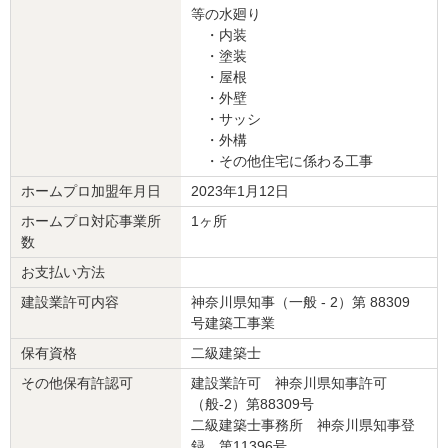
等の水廻り
施工地
：
神奈川県
平塚市
・内装
築年数
：
・塗装
工事完了日
：
・屋根
・外壁
※ホームプロ加盟前の成約者にいただいた評価です
・サッシ
・外構
5
・その他住宅に係わる工事
ホームプロ加盟年月日
2023年1月12日
こちらの会社を利用して大変良かったとの友人からのクチコミで紹
介してもらいました。営業担当は時間に正確で、応対や言葉遣い、
ホームプロ対応事業所
1ヶ所
身だしなみ等もきちんとしていて感じがよかったです。実際に作業
数
された方も皆さん素晴らしく丁寧な仕事ぶりで、信頼をおいてお任
お支払い方法
せすることができました。リビングダイニングを中心に内装工事を
建設業許可内容
神奈川県知事（一般 - 2）第 88309
してもらいましたが、養生が完璧でした。実は自分も同じ関係の仕
号建築工事業
事をしていて判りますので、プロの視点で観察していましたが、配
慮ある仕事ぶりに感心しました。今回リフォームをした結果、利用
保有資格
二級建築士
前の期待度と比較してまあまあ満足できました。また施工の技術や
その他保有許認可
建設業許可 神奈川県知事許可
内容は支払った金額に対して妥当ではないかと思っています。ダイ
（般-2）第88309号
ニングが明るく使い勝手が良くなって家族一同が大変喜んでおりま
二級建築士事務所 神奈川県知事登
す。今後またリフォームの機会がありましたら、是非こちらの会社
録 第11396号