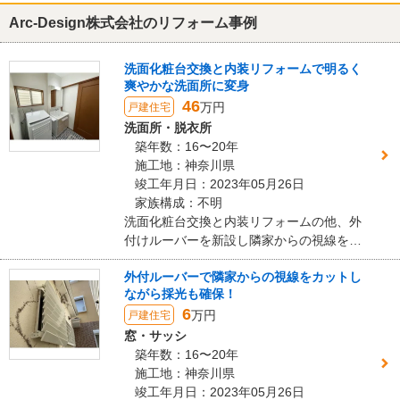
Arc-Design株式会社のリフォーム事例
リフォーム会社からの返答
この度は工事を依頼いただき、また大変満足の評価までいただきあ
洗面化粧台交換と内装リフォームで明るく
りがとうございます。
爽やかな洗面所に変身
洗面化粧台だけでなく、床のCFシートも大変気に入っていただけた
46
万円
戸建住宅
ご様子で私どもも大変嬉しく感じております。
洗面所・脱衣所
お選びいただいた床材の柄が良いアクセントとなり、爽やかで、可
築年数：16〜20年
愛らしい空間となりました。
施工地：神奈川県
今後はリフォームだけでなく、生活のちょっとしたお困りごとでも
竣工年月日：2023年05月26日
結構ですので何でもご相談くださいね。
家族構成：不明
洗面化粧台交換と内装リフォームの他、外
建物のタイプ
： 戸建住宅
付けルーバーを新設し隣家からの視線をカ
リフォーム箇所
：
洗面所・脱衣所
ット。【安心】【快適】な洗面空間になり
価格
： 567,600円
外付ルーバーで隣家からの視線をカットし
ました。
施工地
：
神奈川県
藤沢市
ながら採光も確保！
築年数
： 16〜20年
6
万円
戸建住宅
工事完了日
： 2023年5月26日
窓・サッシ
築年数：16〜20年
『担当者の人柄・説明力』が良かった
（40代/男性）
施工地：神奈川県
竣工年月日：2023年05月26日