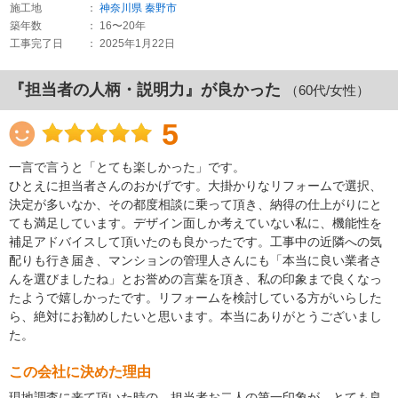
施工地
：
神奈川県
秦野市
築年数
： 16〜20年
工事完了日
： 2025年1月22日
『担当者の人柄・説明力』が良かった
（60代/女性）
5
一言で言うと「とても楽しかった」です。
ひとえに担当者さんのおかげです。大掛かりなリフォームで選択、
決定が多いなか、その都度相談に乗って頂き、納得の仕上がりにと
ても満足しています。デザイン面しか考えていない私に、機能性を
補足アドバイスして頂いたのも良かったです。工事中の近隣への気
配りも行き届き、マンションの管理人さんにも「本当に良い業者さ
んを選びましたね」とお誉めの言葉を頂き、私の印象まで良くなっ
たようで嬉しかったです。リフォームを検討している方がいらした
ら、絶対にお勧めしたいと思います。本当にありがとうございまし
た。
この会社に決めた理由
現地調査に来て頂いた時の、担当者お二人の第一印象が、とても良