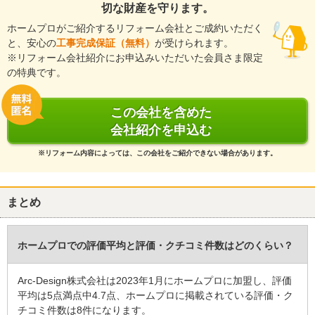
切な財産を守ります。
築年数
：
工事完了日
：
ホームプロがご紹介するリフォーム会社とご成約いただく
と、安心の
工事完成保証（無料）
が受けられます。
※ホームプロ加盟前の成約者にいただいた評価です
※リフォーム会社紹介にお申込みいただいた会員さま限定
の特典です。
5
この会社を含めた
新聞に入っていたチラシを見てこちらの会社を知り、屋根の葺き替
会社紹介を申込む
えをお願いしました。足場を作らずに、２階のベランダから屋根に
上がり、ベランダから屋根材を持ち込んで工事をしていましたの
※リフォーム内容によっては、この会社をご紹介できない場合があります。
で、すごく身軽な方々だなと感心しました。ご近所さまへのご挨拶
もしていただいたり、言葉遣いや身だしなみも良くて、応対態度や
作業態度などもとても丁寧でした。周りを傷つけたりしないよう
まとめ
に、しっかりとした養生をして、後片付けもきれいにしていまし
た。工事をする前に説明を受けて期待をしておりましたが、それを
上回る仕上がりに大変満足しています。価格はこれくらいはするだ
ホームプロでの評価平均と評価・クチコミ件数はどのくらい？
ろうと思います。何か気になることがあれば、来てくださるとのこ
とですから、その際は相談させていただくつもりです。もしも、今
Arc-Design株式会社は2023年1月にホームプロに加盟し、評価
後にリフォームをする機会があれば、こちらの会社にお願いしたい
平均は5点満点中4.7点、ホームプロに掲載されている評価・ク
と思います。
チコミ件数は8件になります。