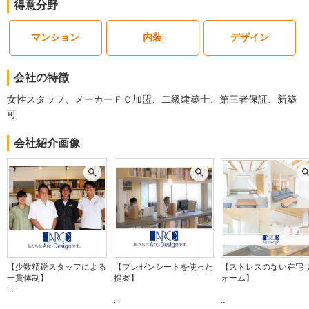
得意分野
今回はご用命いただき誠にありがとうございました。
建物のタイプ
： 戸建住宅
マンション
内装
デザイン
リフォーム箇所
：
キッチン・台所
価格
： 51,700円
会社の特徴
施工地
：
神奈川県
藤沢市
築年数
： 6〜10年
女性スタッフ、メーカーＦＣ加盟、二級建築士、第三者保証、新築
工事完了日
： 2023年3月18日
可
※ホームプロ加盟前の成約者にいただいた評価です
会社紹介画像
5
駐車場にフェンスを作りたくてネット検索をしていた時に、こちら
の会社を見つけました。担当者は打ち合わせの際、事前に約束時間
の確認のために連絡をくださり、言葉遣いや接客の態度も良かった
です。作業開始前は、ご近所に挨拶に回り、内容や日程などを説明
してくださり助かりました。既存のコンクリートを一旦剥がしてか
【少数精鋭スタッフによる
【プレゼンシートを使った
【ストレスのない在宅
らの工事だったので、周辺を汚さないよう養生をされ配慮も感じま
一貫体制】
提案】
ォーム】
した。現物の電動スライド式フェンスは、カタログや写真を見せて
...
...
...
いただいたのでイメージがわきやすく参考になりました。実際に作