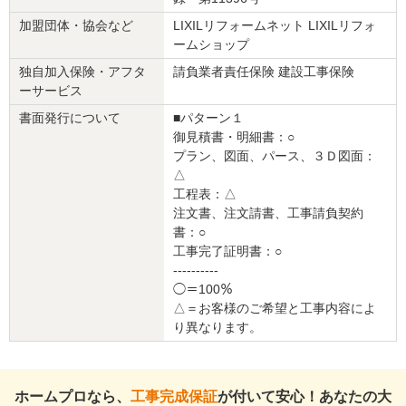
を利用したいです。
加盟団体・協会など
LIXILリフォームネット LIXILリフォ
この会社に決めた理由
ームショップ
独自加入保険・アフタ
請負業者責任保険 建設工事保険
リフォーム会社からの返答
ーサービス
この度は内装リフォームの工事をご依頼いただき誠にありがとうご
書面発行について
■パターン１
ざいます。
御見積書・明細書：○
元建築関係のお客様からお褒めの言葉を頂き光栄でございます。
プラン、図面、パース、３Ｄ図面：
今回の工事はお客様がご自身で設計された住宅のリフォーム工事と
△
いう事で、当時の住宅設計のお話も色々と教えて頂き大変勉強にな
工程表：△
りました。今回の工事もお客様が設計したものを施工させていただ
注文書、注文請書、工事請負契約
きましたが、弊社としましても意匠的に素晴らしい仕上がりになっ
書：○
たと感じております。
工事完了証明書：○
また機会がございましたら、お客様の設計を弊社にて施工できれば
----------
幸いです。
◯＝100％
今後ともよろしくお願い申し上げます。
△＝お客様のご希望と工事内容によ
り異なります。
建物のタイプ
：
リフォーム箇所
：
リビング
、
ダイニング
、その他
価格
： 1,380,000円
ホームプロなら、
工事完成保証
が付いて安心！あなたの大
施工地
：
神奈川県
平塚市