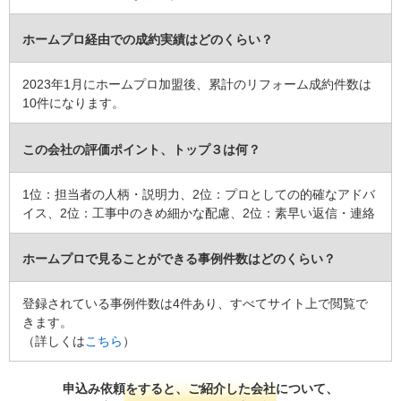
この会社に決めた理由
ホームプロ経由での成約実績はどのくらい？
リフォーム会社からの返答
2023年1月にホームプロ加盟後、累計のリフォーム成約件数は
この度は外装工事をご依頼いただき誠にありがとうございます。
10件になります。
今回、近隣の建物との空きがほとんどなく足場を設けられず、材料
を室内から上げさせていただく形となり、大変ご迷惑をお掛けして
申し訳ございませんでした。懸念されていた雨漏りも今回の工事で
この会社の評価ポイント、トップ３は何？
止まり、意匠的にもご納得いただけて何よりでございます。
休憩時にお茶をいただいている時のおしゃべりも楽しく、工事中の
1位：担当者の人柄・説明力、2位：プロとしての的確なアドバ
良いリフレッシュの時間となりました。
イス、2位：工事中のきめ細かな配慮、2位：素早い返信・連絡
今後とも何かご用の際はよろしくお願い申し上げます。
建物のタイプ
：
ホームプロで見ることができる事例件数はどのくらい？
リフォーム箇所
：
屋根
価格
： 2,200,000円
登録されている事例件数は4件あり、すべてサイト上で閲覧で
施工地
：
神奈川県
平塚市
きます。
築年数
：
（詳しくは
こちら
）
工事完了日
：
申込み依頼をすると、ご紹介した会社について、