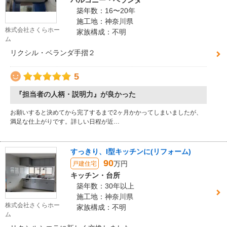
バルコニー・ベランダ
築年数：16〜20年
施工地：神奈川県
株式会社さくらホー
家族構成：不明
ム
リクシル・ベランダ手摺２
5
『担当者の人柄・説明力』が良かった
お願いすると決めてから完了するまで2ヶ月かかってしまいましたが、
満足な仕上がりです。詳しい日程が近…
すっきり、I型キッチンに(リフォーム)
90
万円
戸建住宅
キッチン・台所
築年数：30年以上
施工地：神奈川県
株式会社さくらホー
家族構成：不明
ム