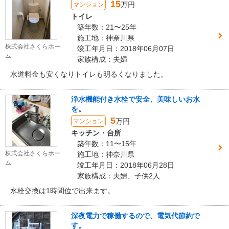
15
万円
マンション
トイレ
築年数：21〜25年
施工地：神奈川県
株式会社さくらホー
竣工年月日：2018年06月07日
ム
家族構成：夫婦
水道料金も安くなりトイレも明るくなりました。
浄水機能付き水栓で安全、美味しいお水
を。
5
万円
マンション
キッチン・台所
築年数：11〜15年
株式会社さくらホー
施工地：神奈川県
ム
竣工年月日：2018年06月28日
家族構成：夫婦、子供2人
水栓交換は1時間位で出来ます。
深夜電力で稼働するので、電気代節約で
す。