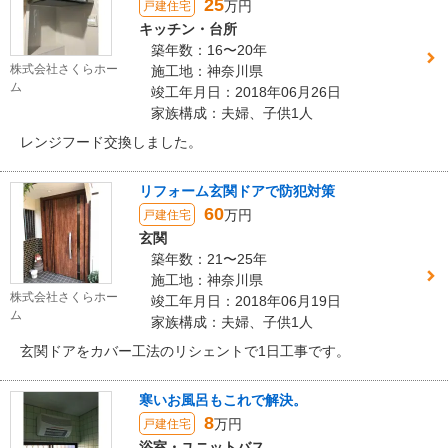
25
万円
戸建住宅
キッチン・台所
築年数：16〜20年
株式会社さくらホー
施工地：神奈川県
ム
竣工年月日：2018年06月26日
家族構成：夫婦、子供1人
レンジフード交換しました。
リフォーム玄関ドアで防犯対策
60
万円
戸建住宅
玄関
築年数：21〜25年
施工地：神奈川県
株式会社さくらホー
竣工年月日：2018年06月19日
ム
家族構成：夫婦、子供1人
玄関ドアをカバー工法のリシェントで1日工事です。
寒いお風呂もこれで解決。
8
万円
戸建住宅
浴室・ユニットバス