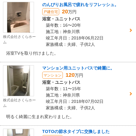
のんびりお風呂で疲れをリフレッシュ。
20
万円
戸建住宅
浴室・ユニットバス
築年数：16〜20年
施工地：神奈川県
株式会社さくらホー
竣工年月日：2018年06月22日
ム
家族構成：夫婦、子供2人
浴室TVを取り付けました。
マンション用ユニットバスで綺麗に。
120
万円
マンション
浴室・ユニットバス
築年数：11〜15年
施工地：神奈川県
株式会社さくらホー
竣工年月日：2018年07月02日
ム
家族構成：夫婦、子供2人
明るく綺麗に生まれ変わりました。
TOTOの節水タイプに交換しました