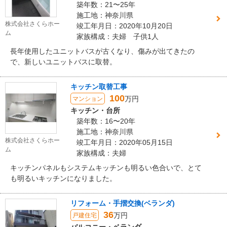
築年数：21〜25年
施工地：神奈川県
株式会社さくらホー
竣工年月日：2020年10月20日
ム
家族構成：夫婦 子供1人
長年使用したユニットバスが古くなり、傷みが出てきたの
で、新しいユニットバスに取替。
キッチン取替工事
100
万円
マンション
キッチン・台所
築年数：16〜20年
施工地：神奈川県
株式会社さくらホー
竣工年月日：2020年05月15日
ム
家族構成：夫婦
キッチンパネルもシステムキッチンも明るい色合いで、とて
も明るいキッチンになりました。
リフォーム・手摺交換(ベランダ)
36
万円
戸建住宅