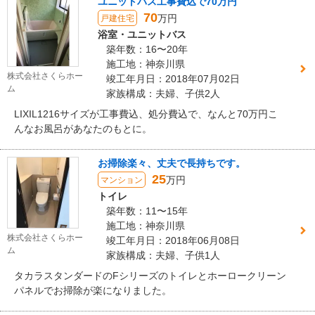
ユニットバス工事費込で70万円
70
万円
戸建住宅
浴室・ユニットバス
築年数：16〜20年
施工地：神奈川県
株式会社さくらホー
竣工年月日：2018年07月02日
ム
家族構成：夫婦、子供2人
LIXIL1216サイズが工事費込、処分費込で、なんと70万円こ
んなお風呂があなたのもとに。
お掃除楽々、丈夫で長持ちです。
25
万円
マンション
トイレ
築年数：11〜15年
施工地：神奈川県
株式会社さくらホー
竣工年月日：2018年06月08日
ム
家族構成：夫婦、子供1人
タカラスタンダードのFシリーズのトイレとホーロークリーン
パネルでお掃除が楽になりました。