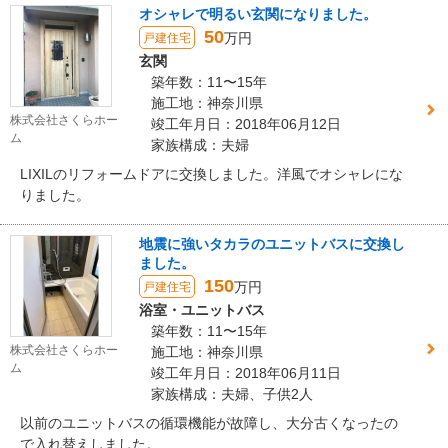
オシャレで明るい玄関になりました。
50
万円
戸建住宅
玄関
築年数：11〜15年
施工地：神奈川県
株式会社さくらホー
竣工年月日：2018年06月12日
ム
家族構成：夫婦
LIXILのリフォームドアに交換しました。洋風でオシャレにな
りました。
地震に強いタカラのユニットバスに交換し
ました。
150
万円
戸建住宅
浴室・ユニットバス
築年数：11〜15年
株式会社さくらホー
施工地：神奈川県
ム
竣工年月日：2018年06月11日
家族構成：夫婦、子供2人
以前のユニットバスの循環機能が故障し、大分古くなったの
で入れ替えしました。