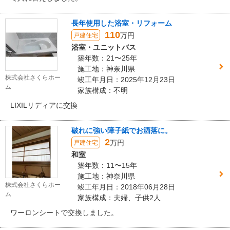
長年使用した浴室・リフォーム
110
万円
戸建住宅
浴室・ユニットバス
築年数：21〜25年
施工地：神奈川県
株式会社さくらホー
竣工年月日：2025年12月23日
ム
家族構成：不明
LIXILリディアに交換
破れに強い障子紙でお洒落に。
2
万円
戸建住宅
和室
築年数：11〜15年
施工地：神奈川県
株式会社さくらホー
竣工年月日：2018年06月28日
ム
家族構成：夫婦、子供2人
ワーロンシートで交換しました。