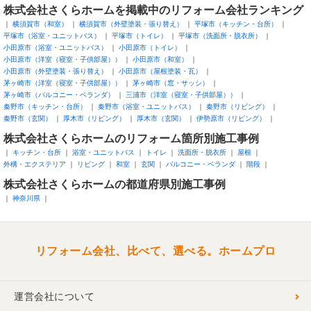
株式会社さくらホームを掲載中のリフォーム会社ランキング
横須賀市（和室）
横須賀市（外壁塗装・張り替え）
平塚市（キッチン・台所）
平塚市（浴室・ユニットバス）
平塚市（トイレ）
平塚市（洗面所・脱衣所）
小田原市（浴室・ユニットバス）
小田原市（トイレ）
小田原市（洋室（寝室・子供部屋））
小田原市（和室）
小田原市（外壁塗装・張り替え）
小田原市（屋根塗装・瓦）
茅ヶ崎市（洋室（寝室・子供部屋））
茅ヶ崎市（窓・サッシ）
茅ヶ崎市（バルコニー・ベランダ）
三浦市（洋室（寝室・子供部屋））
秦野市（キッチン・台所）
秦野市（浴室・ユニットバス）
秦野市（リビング）
秦野市（玄関）
厚木市（リビング）
厚木市（玄関）
伊勢原市（リビング）
株式会社さくらホームのリフォーム箇所別施工事例
キッチン・台所
浴室・ユニットバス
トイレ
洗面所・脱衣所
屋根
外構・エクステリア
リビング
和室
玄関
バルコニー・ベランダ
階段
株式会社さくらホームの都道府県別施工事例
神奈川県
リフォーム会社、比べて、選べる。ホームプロ
運営会社について