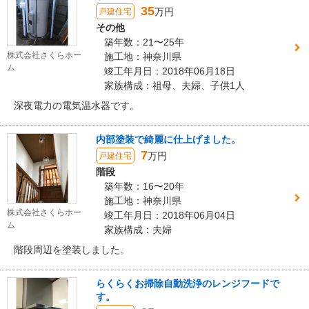
35
万円
戸建住宅
その他
築年数：21〜25年
株式会社さくらホー
施工地：神奈川県
ム
竣工年月日：2018年06月18日
家族構成：祖母、夫婦、子供1人
深夜電力の電気温水器です。
内部塗装で綺麗に仕上げました。
7
万円
戸建住宅
階段
築年数：16〜20年
施工地：神奈川県
株式会社さくらホー
竣工年月日：2018年06月04日
ム
家族構成：夫婦
階段周辺を塗装しました。
らくらくお掃除自動洗浄のレンジフードで
す。