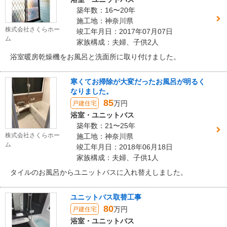
築年数：16〜20年
施工地：神奈川県
株式会社さくらホー
竣工年月日：2017年07月07日
ム
家族構成：夫婦、子供2人
浴室暖房乾燥機をお風呂と洗面所に取り付けました。
寒くてお掃除が大変だったお風呂が明るく
なりました。
85
万円
戸建住宅
浴室・ユニットバス
築年数：21〜25年
株式会社さくらホー
施工地：神奈川県
ム
竣工年月日：2018年06月18日
家族構成：夫婦、子供1人
タイルのお風呂からユニットバスに入れ替えしました。
ユニットバス取替工事
80
万円
戸建住宅
浴室・ユニットバス