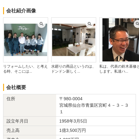
初回の商談の時から、丁寧な説明とリフォームに関するアドバイス
会社紹介画像
をたくさんいただき、信頼できると感じたのでお願いした。
リフォーム会社からの返答
この度は数ある会社の中から弊社をお選びいただき、誠にありがと
うございました。無事にリフォームが完了し、ご満足いただけたこ
とをスタッフ一同大変嬉しく思っております。
初回の商談から「信頼できる」と感じていただき、親身な提案や追
加工事への対応にも感謝のお言葉をいただけて光栄です。リフォー
リフォームしたい、と考え
水廻りの商品というのは、
私は、代表の鈴木基修
ム中はお住まいになりながらの工事でご不便もあったかと思います
る時、そこには...
ドンドン新しく...
します。私達ハ...
が、少しでも安心して進められるよう臨機応変な対応を心がけまし
た。
会社概要
また、大工たちとお子様との心温まるエピソードを教えてくださり
ありがとうございます。現場での挨拶やマナーは特に大切にしてお
住所
〒980-0004
りますので、感じが良かったと言っていただけて職人たちも大変喜
宮城県仙台市青葉区宮町４－３－３
んでおります。
１
新しくなったお住まいで、ご家族皆様が快適に過ごせることを心よ
設立年月日
1958年3月5日
り願っております。今後とも末永いお付き合いをよろしくお願いい
たします。
売上高
1億3,500万円