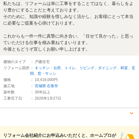
私たちは、リフォームは単に工事をすることではなく、暮らしをよ
り豊かにすることだと考えております。
そのために、知識や経験を惜しみなく活かし、お客様にとって本当
に必要なご提案を心掛けております。
これからも一件一件に真摯に向き合い、「任せて良かった」と思っ
ていただける仕事を積み重ねてまいります。
今後ともどうぞ宜しくお願い申し上げます。
建物のタイプ
： 戸建住宅
リフォーム箇所
：
キッチン・台所
、
トイレ
、
リビング
、
ダイニング
、
和室
、
玄
関
、
窓・サッシ
価格
： 10,416,000円
施工地
：
宮城県
石巻市
築年数
： 30年以上
工事完了日
： 2026年1月27日
『満足のいく仕上がり』が良かった
（60代/女性）
リフォーム会社紹介にお申込みいただくと、ホームプロが
5