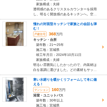
人たちの大きな励みになります。
家族構成：夫婦
初回のトイレリフォームをきっかけに、追加で浴室リフォームのお
透明感のあるクリスタルカウンターを採用
話も進めさせていただけること、大変光栄に思います。新しくなる
し、明るく開放感のあるキッチンへ。空間
お風呂場での時間が素晴らしいものになるよう、次回もご期待以上
全体をすっきりとコーディネートしまし
の提案と丁寧な施工で全力でサポートさせていただきます。
憧れの対面型キッチンで家族との会話も弾
た。
む！
今後とも末永いお付き合いのほど、よろしくお願い申し上げます。
368
万円
戸建住宅
建物のタイプ
： 戸建住宅
キッチン・台所
リフォーム箇所
：
トイレ
築年数：21〜25年
価格
： 429,000円
施工地：宮城県
施工地
：
宮城県
多賀城市
竣工年月日：2024年10月11日
築年数
： 26〜30年
家族構成：夫婦
工事完了日
： 2025年10月20日
明るい雰囲気にしたかったので、内装材は
白を基調に選びました。どの素材もサッと
『分かりやすい説明』が良かった
拭けば汚れがすぐに落ちるのでお掃除はと
寒い水廻りを暖かくリフォームして冬に備
ても楽になりました。大容量の食器洗浄機
える！
5
を選んだおかげで、キッチンの上をいつも
160
スッキリさせておくことができ、また家事
万円
マンション
時間を短縮、奥様の自分時間を増やす強い
浴室・ユニットバス
全体を通して丁寧にリフォームを進めていただきました。他の会社
味方となりました。
築年数：30年以上
は見積もりの送付だけでしたが貴社は当初からオンラインでの面談
施工地：宮城県
を提案してくれました。こちらが遠方でしたので土日しか展示場や