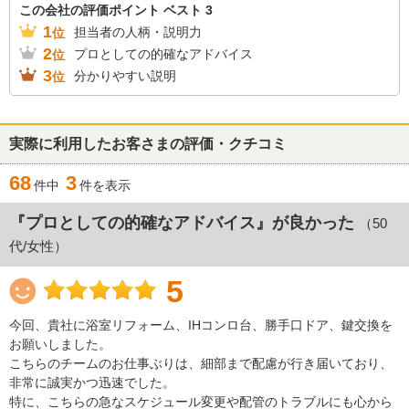
この会社の評価ポイント ベスト 3
1
担当者の人柄・説明力
位
2
プロとしての的確なアドバイス
位
3
分かりやすい説明
位
実際に利用したお客さまの評価・クチコミ
68
3
件中
件を表示
『プロとしての的確なアドバイス』が良かった
（50
代/女性）
5
​今回、貴社に浴室リフォーム、IHコンロ台、勝手口ドア、鍵交換を
お願いしました。
こちらのチームのお仕事ぶりは、細部まで配慮が行き届いており、
非常に誠実かつ迅速でした。
特に、こちらの急なスケジュール変更や配管のトラブルにも心から