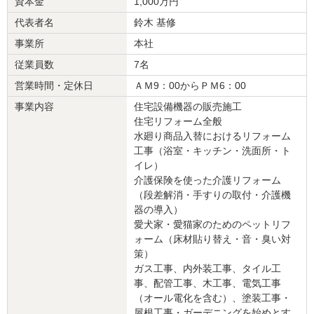
資本金
1,000万円
建物のタイプ
： 戸建住宅
リフォーム箇所
：
トイレ
、
洗面所・脱衣所
、
洋室
、
和室
、
窓・サッシ
、その他
代表者名
鈴木 基修
価格
： 5,470,000円
事業所
本社
施工地
：
宮城県
富谷市
築年数
： 26〜30年
従業員数
7名
工事完了日
： 2025年1月31日
営業時間・定休日
ＡＭ9：00からＰＭ6：00
事業内容
住宅設備機器の販売施工
『素早い返信・連絡』が良かった
（60代/女性）
住宅リフォーム全般
水廻り商品入替におけるリフォーム
4
工事（浴室・キッチン・洗面所・ト
イレ）
親から築48年の家を相続したのですが、私のではなく主人の家にし
介護保険を使った介護リフォーム
たくてリフォームしました。あまり乗り気ではない主人をおいて進
（段差解消・手すりの取付・介護機
めると、どの業者様も主人に会いたがりましたが、私の家で私がリ
器の導入）
フォームすると話してもこちらの会社が一番熱心にお話をしてくれ
愛犬家・愛猫家のためのペットリフ
ましたので、決めました。
ォーム（床材貼り替え・音・臭い対
不安なことや知りたいこともSNSでいつも対応して頂き、急ぎはす
策）
ぐに電話してくれる熱い社長さんです。
ガス工事、内外装工事、タイル工
職人さん達も優しく暖かい方ばかりでした。築48年なのでアクシデ
事、配管工事、木工事、電気工事
ントがありますが、その都度説明があり適切な対応で
（オール電化を含む）、塗装工事・
乗り切りました。
屋根工事・ガーデニングを始めとす