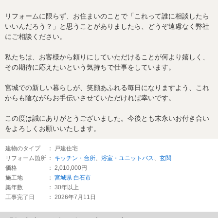
リフォームに限らず、お住まいのことで「これって誰に相談したら
いいんだろう？」と思うことがありましたら、どうぞ遠慮なく弊社
にご相談ください。
私たちは、お客様から頼りにしていただけることが何より嬉しく、
その期待に応えたいという気持ちで仕事をしています。
宮城での新しい暮らしが、笑顔あふれる毎日になりますよう、これ
からも陰ながらお手伝いさせていただければ幸いです。
この度は誠にありがとうございました。今後とも末永いお付き合い
をよろしくお願いいたします。
建物のタイプ
： 戸建住宅
リフォーム箇所
：
キッチン・台所
、
浴室・ユニットバス
、
玄関
価格
： 2,010,000円
施工地
：
宮城県
白石市
築年数
： 30年以上
工事完了日
： 2026年7月11日