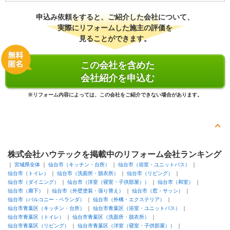
申込み依頼をすると、ご紹介した会社について、
『担当者の人柄・説明力』が良かった
（60代/男性）
実際にリフォームした施主の評価を
見ることができます。
4
社長の人柄が良く、説明の仕方が丁寧で説得力も有り、色々の面で
この会社を含めた
提案を行ってもらい
会社紹介を申込む
満足のいく結果が得られた。
※リフォーム内容によっては、この会社をご紹介できない場合があります。
この会社に決めた理由
担当者の人柄、説明力の良さ
提案、プランが良かったため
建物のタイプ
： 戸建住宅
株式会社ハウテックを掲載中のリフォーム会社ランキング
リフォーム箇所
：
キッチン・台所
、
浴室・ユニットバス
、
トイレ
、
洗面所・脱
宮城県全体
仙台市（キッチン・台所）
仙台市（浴室・ユニットバス）
衣所
、
屋根
、
リビング
、
ダイニング
、
和室
、
玄関
、
廊下
、
窓・
仙台市（トイレ）
仙台市（洗面所・脱衣所）
仙台市（リビング）
サッシ
仙台市（ダイニング）
仙台市（洋室（寝室・子供部屋））
仙台市（和室）
仙台市（廊下）
仙台市（外壁塗装・張り替え）
仙台市（窓・サッシ）
価格
： 15,788,562円
仙台市（バルコニー・ベランダ）
仙台市（外構・エクステリア）
施工地
：
宮城県
大崎市
仙台市青葉区（キッチン・台所）
仙台市青葉区（浴室・ユニットバス）
築年数
： 30年以上
仙台市青葉区（トイレ）
仙台市青葉区（洗面所・脱衣所）
工事完了日
： 2024年6月7日
仙台市青葉区（リビング）
仙台市青葉区（洋室（寝室・子供部屋））