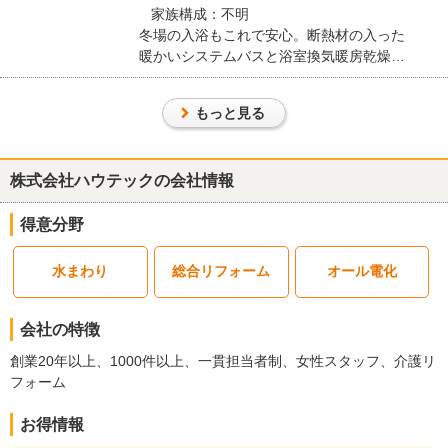
家族構成：不明
仕様の説明など対応出来ないところ、休日にもかかわらず対応して
冬場の入浴もこれで安心。断熱材の入った
いただきました。仕上がりも良く満足しています。
暖かいシステムバスと浴室換気暖房乾燥機
この会社に決めた理由
で、これからはお風呂タイムを存分に楽し
めます。
歴史のある会社をオーダーしました。
もっと見る
リフォーム会社からの返答
株式会社ハウテックの会社情報
この度は大変励みになる口コミをご投稿いただき、誠にありがとう
ございました。仕上がりにご満足いただけたとのお言葉、スタッフ
得意分野
一同大変嬉しく拝読いたしました。
遠方にお住まいということもあり、限られたお時間の中でいかに安
水まわり
総合リフォーム
オール電化
心してリフォームを進めていただけるかを第一に考え、オンライン
面談や休日のご案内をご提案させていただきました。「丁寧に進め
てくれた」と言っていただけて安心いたしました。お忙しい中、土
会社の特徴
日のお打ち合わせにご協力いただき、心より感謝申し上げます。
また、弊社の歴史と実績を信頼してお任せいただいたことは、私た
創業20年以上、1000件以上、一貫担当者制、女性スタッフ、介護リ
ちにとって大きな誇りです。そのご期待に確かな施工でお応えでき
フォーム
たのであれば幸いです。
お引渡し後も、住まいのパートナーとして末永いお付き合いをよろ
お得情報
しくお願いいたします。何か気になる点がございましたら、いつで