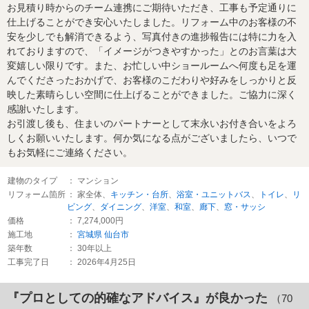
お見積り時からのチーム連携にご期待いただき、工事も予定通りに
仕上げることができ安心いたしました。リフォーム中のお客様の不
安を少しでも解消できるよう、写真付きの進捗報告には特に力を入
れておりますので、「イメージがつきやすかった」とのお言葉は大
変嬉しい限りです。また、お忙しい中ショールームへ何度も足を運
んでくださったおかげで、お客様のこだわりや好みをしっかりと反
映した素晴らしい空間に仕上げることができました。ご協力に深く
感謝いたします。
お引渡し後も、住まいのパートナーとして末永いお付き合いをよろ
しくお願いいたします。何か気になる点がございましたら、いつで
もお気軽にご連絡ください。
建物のタイプ
： マンション
リフォーム箇所
： 家全体、
キッチン・台所
、
浴室・ユニットバス
、
トイレ
、
リ
ビング
、
ダイニング
、
洋室
、
和室
、
廊下
、
窓・サッシ
価格
： 7,274,000円
施工地
：
宮城県
仙台市
築年数
： 30年以上
工事完了日
： 2026年4月25日
『プロとしての的確なアドバイス』が良かった
（70