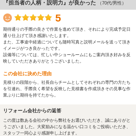
『担当者の人柄・説明力』が良かった
（70代/男性）
5
期待通りの手際の良さで作業を進めて頂き、それにより完成予定日
通り仕上げて頂き感謝いたします。
また、工事途中経過についても随時写真と説明メールを送って頂き
イメージがつき良かったです。
設備等については、忙しい中ショールームにもご案内頂き好みを反
映していただきありがとうございました。
この会社に決めた理由
見積りの段階から、社長自らチームとしてそれぞれの専門の方たち
を引連れ、手際良く希望を反映した見積書を作成頂きその見事な作
業ぶりに期待を持てたから。
リフォーム会社からの返答
この度は数ある会社の中から弊社をお選びいただき、誠にありがと
うございました。大変励みになる温かい口コミをご投稿いただき、
スタッフ一同心より感謝申し上げます。