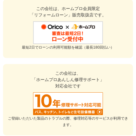
もお気軽にご連絡ください。
この会社は、ホームプロ会員限定
「リフォームローン」販売取扱店です。
建物のタイプ
： マンション
リフォーム箇所
：
浴室・ユニットバス
、
トイレ
、
洗面所・脱衣所
、
リビング
、
ダイニング
、
洋室
価格
： 3,270,000円
施工地
：
宮城県
仙台市
築年数
： 21〜25年
最短2日でローンの利用可能額を確認（最長180回払い）
工事完了日
： 2025年3月26日
『分かりやすい説明』が良かった
この会社は、
「ホームプロあんしん修理サポート」
4
対応会社です
打ち合わせの時から対応が良く、親身になってリフォームの内容の
提案をしていただきました。リフォーム中に追加工事を頼みました
が、快く受け入れてくださり、感謝しております。
大工さんたちも、学校から帰ってきた子供たちに挨拶をしてくれて
ご登録いただいた製品のトラブルの際、修理対応等のサービスが利用でき
いたようで、感じよかったです。
ます。
この会社に決めた理由