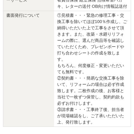
ります。職人や、補助金手続きを担当した事務スタッフへの温かい
キ、レターの送付 OB向け情報誌送付
お言葉も大きな励みになります。
書面発行について
①見積書・・・緊急の修理工事・交
寒かったお住まいが、広く暖かい快適な空間に生まれ変わり、本当
換工事を除いてほぼ100％作成し、ご
に嬉しく思います。これからも住まいのパートナーとして、末永い
納得いただいた上で工事をさせて頂
お付き合いをよろしくお願いいたします。何かございましたらいつ
きます。また、改築・水廻りリフォ
でもお気軽にご連絡ください。
ームの際に、選んだ商品等を確認し
ていただくため、プレゼンボードや
建物のタイプ
： 戸建住宅
リフォーム箇所
：
浴室・ユニットバス
、
トイレ
、
洗面所・脱衣所
、
玄関
、
窓・
打ち合わせシートの作成を致しま
サッシ
す。
価格
： 4,800,000円
もちろん、何度修正・変更いただい
施工地
：
宮城県
名取市
ても無料です。
築年数
： 30年以上
②契約書・・・簡易な交換工事を除
工事完了日
： 2024年12月2日
いて、リフォームの場合は必ず作成
致します。二枚作成の後、お客様と
『素早い返信・連絡』が良かった
当社で一枚ずつ保管し、契約約款も
（60代/女性）
必ずお付けします。
4
③請求書・・・工事終了後、担当者
が現場確認をし、ご了承いただいた
上、発行致します。
契約後早々とトイレから工事をしていただき、お風呂・窓・レンジ
フードと短期集中工事を有難うございました。お陰様でトイレ・お