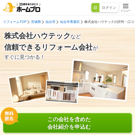
ログイン
メニュー
リフォームTOP
宮城県
仙台市
仙台市青葉区
株式会社ハウテックの評判・口コ
株式会社ハウテック
など
信頼できるリフォーム会社
が
すぐに見つかる！
この会社を含めた
会社紹介を申込む