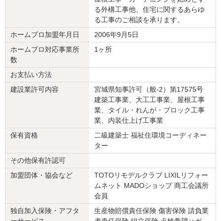
寒くて不便な家がお風呂が広く暖かい家に変わり、主人が喜んでい
る外構工事他、住宅に関するあらゆ
ます。
る工事のご相談を承ります。
補助金も詳しくて手続きしてくれる事務の方もいてとても助かりま
ホームプロ加盟年月日
2006年9月5日
す。
年末に振込の案内が来ました。
ホームプロ対応事業所
1ヶ所
本当にありがとうございました。
数
これからも宜しくお願い致します。
お支払い方法
この会社に決めた理由
建設業許可内容
宮城県知事許可（般-2）第17575号
建築工事業、大工工事業、屋根工事
大手ではないきめ細かい対応をして頂けると期待したのと、口コミ
業、タイル・れんが・ブロック工事
で職人さんの対応以外が高評価だったので。
業、内装仕上げ工事業
保有資格
二級建築士 福祉住環境コーディネー
リフォーム会社からの返答
ター
この度は温かい口コミをご投稿いただき、誠にありがとうございま
その他保有許認可
した。ご主人様にもお喜びいただけたとのこと、スタッフ一同これ
以上ないほど嬉しく、大変感激しております。
加盟団体・協会など
TOTOリモデルクラブ LIXILリフォー
お客様の「ご主人様のための家創り」への強い想いに共感し、ご期
ムネット MADOショップ 商工会議所
待に応えたい一心でお話を伺わせていただきました。築48年ならで
会員
はの予期せぬ事態もありましたが、SNSやお電話でのやり取りを通
独自加入保険・アフタ
生産物賠償責任保険 傷害保険 請負業
じ、信頼関係を築きながら一緒に乗り切ることができたと感じてお
ーサービス
者責任保険 組立保険 点検希望ハガ