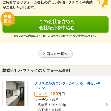
ご紹介するリフォーム会社の詳しい評価・クチコミや実績
がご覧いただけます。
こちらのにわか知識に寄り添っていただきいつもわかりやすい説明
といろいろ提案
してくださリ有難うございました。この縁をきっかけに浴室のリフ
この会社を含めた
ォームの話も進んでおり楽しみにしております。
会社紹介を申込む
今回の施工に携わっていただいた職人さん達もとても感じのいい
方達でその点からも貴社にお願いしてとても良かったです。有難う
※リフォーム内容によっては、この会社をご紹介できない場合があります。
ございました。
この会社に決めた理由
口コミ一覧へ
・担当者（社長）の知識の広さと解りやすい説明また気さくで話し
やすくどのようなことも遠慮なく聞けた点です.
株式会社ハウテックのリフォーム事例
リフォーム会社からの返答
クリスタルカウンターが叶える、明るいキ
数ある会社の中から弊社をお選びいただき、誠にありがとうござい
ッチン
ました。お客様からいただいた温かいお言葉は、私たちにとって何
180
よりの原動力となります。
万円
戸建住宅
何でも遠慮なくご相談いただける雰囲気づくりや、専門用語を使わ
キッチン・台所
ないわかりやすい説明は常に心がけておりますので、そう言ってい
築年数：26〜30年
ただき安心いたしました。現場の職人たちへのお褒めの言葉も、本
施工地：宮城県