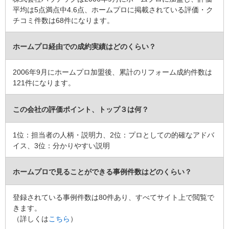
4
平均は5点満点中4.6点、ホームプロに掲載されている評価・ク
チコミ件数は68件になります。
担当者の方の知識と経験が豊富で信頼できると感じました。価格的
にも他社よりも割り引いてくださり、介護保険のことも親切丁寧に
ホームプロ経由での成約実績はどのくらい？
教えてくださりこちらの益になることを提案頂いた点もよかったで
す。工事中の職人の方の態度も感じがよかったです。メーカーの職
人の方たちとのコミュニケーション不足が気になりました。思い描
2006年9月にホームプロ加盟後、累計のリフォーム成約件数は
いていた通りのシックな感じに仕上がり、毎日の入浴がとても癒し
121件になります。
です。
この会社の評価ポイント、トップ３は何？
この会社に決めた理由
・初日にメーカーの人と一緒に来てくれたので、細かい採寸などが
1位：担当者の人柄・説明力、2位：プロとしての的確なアドバ
一度で済んでよかった。
イス、3位：分かりやすい説明
・介護保険が適用になる提案
建物のタイプ
： マンション
ホームプロで見ることができる事例件数はどのくらい？
リフォーム箇所
：
浴室・ユニットバス
価格
： 1,508,500円
登録されている事例件数は80件あり、すべてサイト上で閲覧で
施工地
：
宮城県
仙台市
きます。
築年数
： 30年以上
（詳しくは
こちら
）
工事完了日
： 2024年7月19日