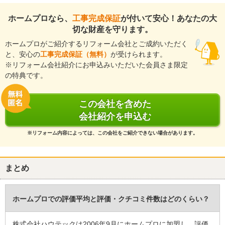
風呂共に快適に使用しております。御社の方々はもちろん 工事に
あたってくださった皆様の静かに集中して工事を進めるお姿が好印
ホームプロなら、
工事完成保証
が付いて安心！あなたの大
象でした。最後にメーカーのお風呂お掃除セットまでプレゼントい
切な財産を守ります。
ただき、ありがとうございます。スマホトラブルで評価が遅れまし
ホームプロがご紹介するリフォーム会社とご成約いただく
て、申し訳ありません。
と、安心の
工事完成保証（無料）
が受けられます。
※リフォーム会社紹介にお申込みいただいた会員さま限定
この会社に決めた理由
の特典です。
我が家と会社との距離が近い 短期工事 仮のお風呂を無料で貸し
ていただけた
予算額をオーバーしても長期使用できて良い物を勧めていただい
この会社を含めた
た 対応してくださった社員の皆さまが暖かく好印象だから
会社紹介を申込む
建物のタイプ
： 戸建住宅
※リフォーム内容によっては、この会社をご紹介できない場合があります。
リフォーム箇所
：
浴室・ユニットバス
、
トイレ
、その他
価格
： 2,422,000円
施工地
：
宮城県
仙台市
まとめ
築年数
： 21〜25年
工事完了日
： 2024年9月28日
ホームプロでの評価平均と評価・クチコミ件数はどのくらい？
『納得の価格』が良かった
（60代/女性）
株式会社ハウテックは2006年9月にホームプロに加盟し、評価