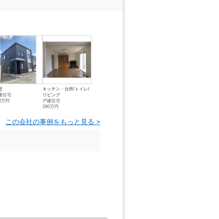
壁
キッチン・台所/トイレ/
建住宅
リビング
80万円
戸建住宅
280万円
この会社の事例をもっと見る >