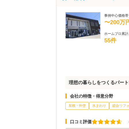
事例中心価格帯
〜200万
ホームプロ累計
55件
理想の暮らしをつくるパート
会社の特徴・得意分野
屋根・外壁
水まわり
総合リフ
口コミ評価