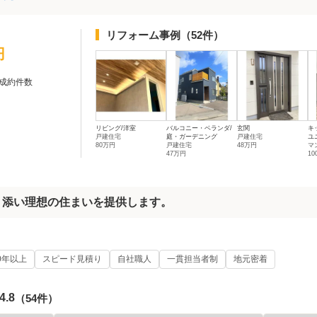
リフォーム事例
（52件）
円
成約件数
リビング/洋室
バルコニー・ベランダ/
玄関
キ
戸建住宅
庭・ガーデニング
戸建住宅
ユ
80万円
戸建住宅
48万円
マ
47万円
10
寄り添い理想の住まいを提供します。
0年以上
スピード見積り
自社職人
一貫担当者制
地元密着
4.8
（54件）