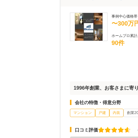
事例中心価格帯
〜300万
ホームプロ累計
90件
1996年創業、お客さまに
会社の特徴・得意分野
マンション
戸建
内装
創業2
口コミ評価