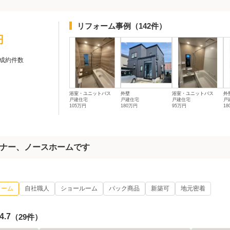
リフォーム事例
（142件）
円
成約件数
浴室・ユニットバス
外壁
浴室・ユニットバス
外
戸建住宅
戸建住宅
戸建住宅
戸
105万円
180万円
95万円
1
ナー、ノースホームです
ォーム
自社職人
ショールーム
パック商品
新築可
地元密着
4.7
（29件）