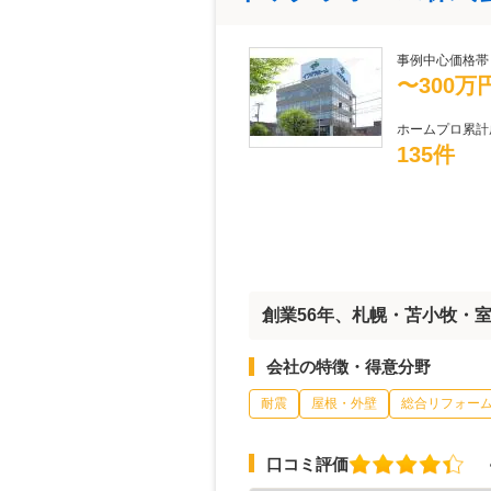
事例中心価格帯
〜300万
ホームプロ累計
135件
創業56年、札幌・苫小牧・
会社の特徴・得意分野
耐震
屋根・外壁
総合リフォー
口コミ評価