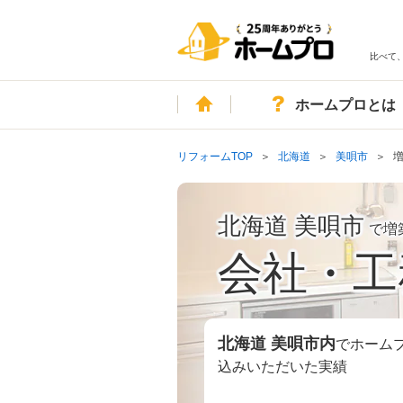
比べて
ホーム
ホームプロとは
リフォームTOP
北海道
美唄市
北海道 美唄市
で増
会社・工
北海道 美唄市
内
でホーム
込みいただいた実績