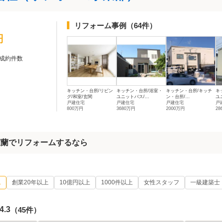
リフォーム事例
（64件）
円
成約件数
キッチン・台所/リビン
キッチン・台所/浴室・
キッチン・台所/キッチ
キ
グ/和室/玄関
ユニットバス/...
ン・台所/...
ユ
戸建住宅
戸建住宅
戸建住宅
戸
800万円
3680万円
2000万円
28
室蘭でリフォームするなら
ム
創業20年以上
10億円以上
1000件以上
女性スタッフ
一級建築士
4.3
（45件）