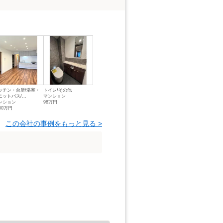
ッチン・台所/浴室・
トイレ/その他
ニットバス/...
マンション
ンション
98万円
00万円
この会社の事例をもっと見る >