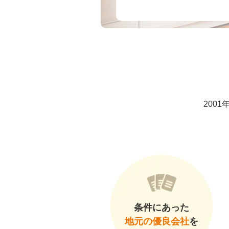
200
条件にあった
地元の優良会社
を