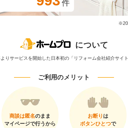
993
件
※2
について
1年よりサービスを開始した日本初の「リフォーム会社紹介サイ
ご利用のメリット
商談は匿名
のまま
お断り
は
マイページで行うから
ボタンひとつ
で