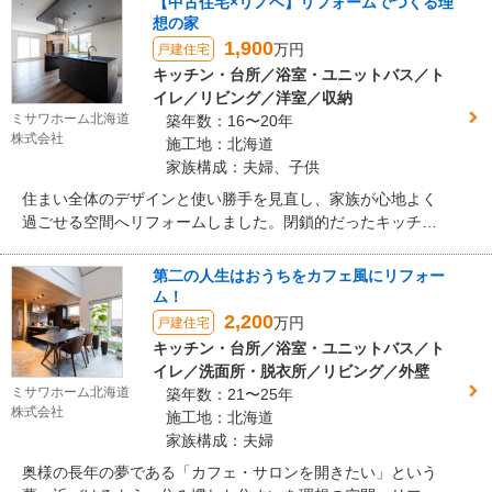
【中古住宅×リノベ】リフォームでつくる理
想の家
1,900
万円
戸建住宅
キッチン・台所／浴室・ユニットバス／ト
イレ／リビング／洋室／収納
ミサワホーム北海道
築年数：16〜20年
株式会社
施工地：北海道
家族構成：夫婦、子供
住まい全体のデザインと使い勝手を見直し、家族が心地よく
過ごせる空間へリフォームしました。閉鎖的だったキッチン
はアイランドキッチンへ変更し、リビング・ダイニングとの
一体感を創出。和室を洋室へ変更することで住まい全体に明
第二の人生はおうちをカフェ風にリフォー
るさと開放感をもたらしました。洗面室や浴室、トイレなど
ム！
の水廻りも一新し、収納力やメンテナンス性を向上。デザイ
2,200
万円
戸建住宅
ン性と機能性を両立した、上質な住まいへと生まれ変わりま
キッチン・台所／浴室・ユニットバス／ト
した。
イレ／洗面所・脱衣所／リビング／外壁
ミサワホーム北海道
築年数：21〜25年
株式会社
施工地：北海道
家族構成：夫婦
奥様の長年の夢である「カフェ・サロンを開きたい」という