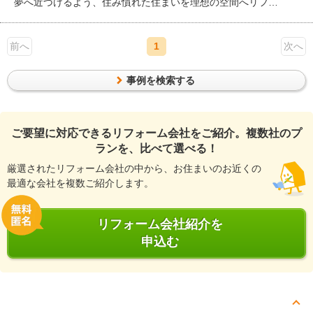
夢へ近づけるよう、住み慣れた住まいを理想の空間へリフォ
ーム。和室をなくし、アイランドキッチンを中心とした開放
的なLDKへ一新しました。吹き抜けや新設した窓から光が差
前へ
し込む明るい空間に加え、回遊動線や独立した手洗いスペー
1
次へ
スなど、暮らしやすさにも配慮。オーナー様のこだわりを随
所に取り入れた、デザイン性と機能性を兼ね備えた住まいで
事例を検索する
す。
ご要望に対応できるリフォーム会社をご紹介。複数社のプ
ランを、比べて選べる！
厳選されたリフォーム会社の中から、お住まいのお近くの
最適な会社を複数ご紹介します。
リフォーム会社紹介を
申込む