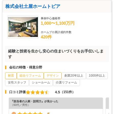
株式会社土屋ホームトピア
事例中心価格帯
1,000〜1,100万円
ホームプロ累計成約件数
420件
経験と技術を生かし安心の住まいづくりをお手伝いしま
す
会社の特徴・得意分野
耐震
総合リフォーム
デザイン
創業20年以上
1000件以上
女性スタッフ
ショールーム
介護リフォーム
4.5
口コミ評価
（151件）
『担当者の人柄・説明力』が良かった
『担
（60代／男性）
（6