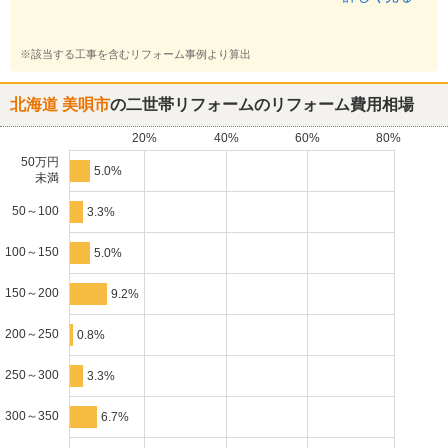
※該当する工事を含むリフォーム事例より算出
北海道 美唄市
の二世帯リフォームのリフォーム費用相場
20%
40%
60%
80%
50万円
5.0%
未満
50～100
3.3%
100～150
5.0%
150～200
9.2%
200～250
0.8%
250～300
3.3%
300～350
6.7%