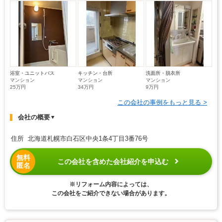
浴室・ユニットバス
キッチン・台所
洗面所・脱衣所
マンション
マンション
マンション
25万円
34万円
9万円
この会社の事例をもっと見る >
会社の概要
▼
住所 北海道札幌市白石区中央1条4丁目3番76号
無料
この会社を含めた会社紹介を申込む
匿名
※リフォーム内容によっては、
この会社をご紹介できない場合があります。