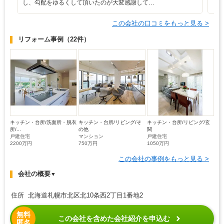
し、勾配をゆるくして頂いたのが大変感謝して…
し
この会社の口コミをもっと見る >
リフォーム事例
（22件）
キッチン・台所/洗面所・脱衣
キッチン・台所/リビング/そ
キッチン・台所/リビング/玄
所/...
の他
関
戸建住宅
マンション
戸建住宅
2200万円
750万円
1050万円
この会社の事例をもっと見る >
会社の概要
▼
住所 北海道札幌市北区北10条西2丁目1番地2
無料
この会社を含めた会社紹介を申込む
匿名