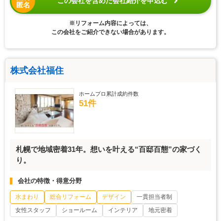
この会社を含めた会社紹介を申込む
匿名
※リフォーム内容によっては、
この会社をご紹介できない場合があります。
株式会社福住
ホームプロ累計成約件数
51件
札幌で地域密着31年。想いを叶える“百邸百態”の家づく
り。
会社の特徴・得意分野
水まわり
総合リフォーム
デザイン
一貫担当者制
女性スタッフ
ショールーム
インテリア
地元密着