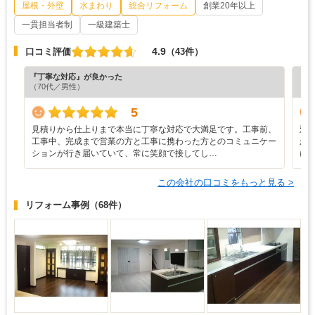
屋根・外壁
水まわり
総合リフォーム
創業20年以上
一貫担当者制
一級建築士
4.9
口コミ評価
（43件）
『丁寧な対応』が良かった
『素
（70代／男性）
（5
5
見積りから仕上りまで本当に丁寧な対応で大満足です。工事前、
対
工事中、完成まで営業の方と工事に携わった方とのコミュニケー
が
ションが行き届いていて、常に笑顔で接してし…
に
この会社の口コミをもっと見る >
リフォーム事例
（68件）