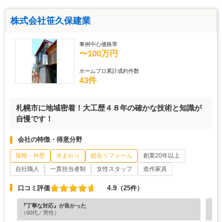
株式会社笹久保建業
事例中心価格帯
〜100万円
ホームプロ累計成約件数
43件
札幌市に地域密着！大工歴４８年の確かな技術と知識が
自慢です！
会社の特徴・得意分野
屋根・外壁
水まわり
総合リフォーム
創業20年以上
自社職人
一貫担当者制
女性スタッフ
造作家具
4.9
口コミ評価
（25件）
『丁寧な対応』が良かった
『満
（60代／男性）
（6