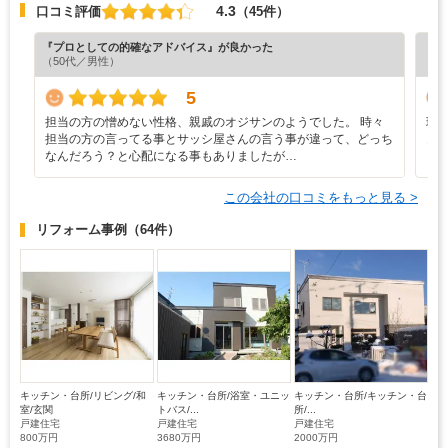
4.3
口コミ評価
（45件）
『プロとしての的確なアドバイス』が良かった
『素
（50代／男性）
（6
5
担当の方の憎めない性格、親戚のオジサンのようでした。 時々
現
担当の方の言ってる事とサッシ屋さんの言う事が違って、どっち
き
なんだろう？と心配になる事もありましたが…
この会社の口コミをもっと見る >
リフォーム事例
（64件）
キッチン・台所/リビング/和
キッチン・台所/浴室・ユニッ
キッチン・台所/キッチン・台
室/玄関
トバス/...
所/...
戸建住宅
戸建住宅
戸建住宅
800万円
3680万円
2000万円