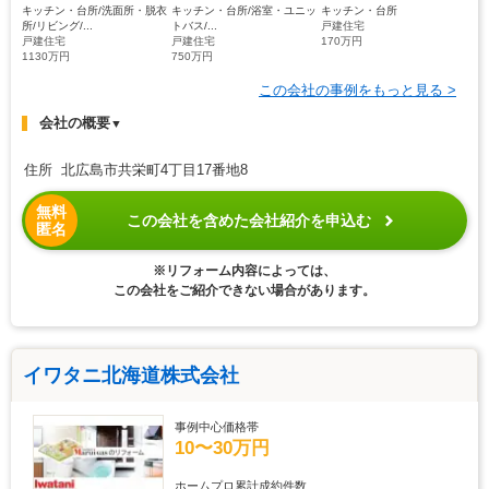
キッチン・台所/洗面所・脱衣
キッチン・台所/浴室・ユニッ
キッチン・台所
所/リビング/...
トバス/...
戸建住宅
戸建住宅
戸建住宅
170万円
1130万円
750万円
この会社の事例をもっと見る >
会社の概要
▼
住所 北広島市共栄町4丁目17番地8
無料
この会社を含めた会社紹介を申込む
匿名
※リフォーム内容によっては、
この会社をご紹介できない場合があります。
イワタニ北海道株式会社
事例中心価格帯
10〜30万円
ホームプロ累計成約件数