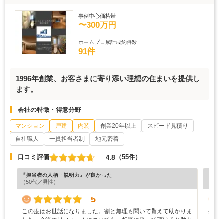
事例中心価格帯
〜300万円
ホームプロ累計成約件数
91件
1996年創業、お客さまに寄り添い理想の住まいを提供し
ます。
会社の特徴・得意分野
マンション
戸建
内装
創業20年以上
スピード見積り
自社職人
一貫担当者制
地元密着
4.8
口コミ評価
（55件）
『担当者の人柄・説明力』が良かった
『納
（50代／男性）
（5
5
この度はお世話になりました。割と無理も聞いて貰えて助かりま
担