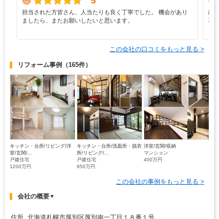
5
担当された方皆さん、人当たりも良く丁寧でした。 機会があり
融
ましたら、またお願いしたいと思います。
不
この会社の口コミをもっと見る >
リフォーム事例
（165件）
キッチン・台所/リビング/洋
キッチン・台所/洗面所・脱衣
洋室/玄関/収納
室/玄関/...
所/リビング/...
マンション
戸建住宅
戸建住宅
400万円
1200万円
950万円
この会社の事例をもっと見る >
会社の概要
▼
住所 北海道札幌市厚別区厚別南一丁目１８番１号