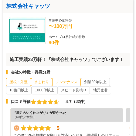
株式会社キャッツ
事例中心価格帯
〜100万円
ホームプロ累計成約件数
90件
施工実績23万軒！『株式会社キャッツ』でございます！
会社の特徴・得意分野
屋根・外壁
水まわり
メンテナンス
創業20年以上
10億円以上
1000件以上
スピード見積り
地元密着
4.7
口コミ評価
（32件）
『満足のいく仕上がり』が良かった
『分
（60代／女性）
（6
5
この度は多少無理なお願いも対応いただき、要望通りのリフォー
大