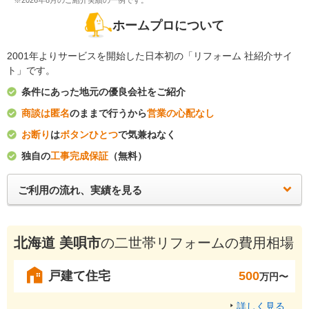
※2026年8月のご紹介実績の一例です。
ホームプロについて
2001年よりサービスを開始した日本初の「リフォーム 社紹介サイ
ト」です。
条件にあった地元の優良会社をご紹介
商談は匿名
のままで行うから
営業の心配なし
お断り
は
ボタンひとつ
で気兼ねなく
独自の
工事完成保証
（無料）
ご利用の流れ、実績を見る
北海道 美唄市
の二世帯リフォームの費用相場
戸建て住宅
500
万円〜
詳しく見る