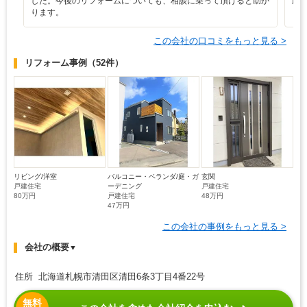
した。今後のリフォームについても、相談に乗って頂けると助か
応
ります。
この会社の口コミをもっと見る >
リフォーム事例
（52件）
リビング/洋室
バルコニー・ベランダ/庭・ガ
玄関
戸建住宅
ーデニング
戸建住宅
80万円
戸建住宅
48万円
47万円
この会社の事例をもっと見る >
会社の概要
▼
住所 北海道札幌市清田区清田6条3丁目4番22号
無料