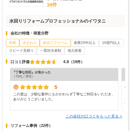
34件
水回りリフォームプロフェッショナルのイワタニ
会社の特徴・得意分野
内装
水まわり
総合リフォーム
創業20年以上
10億円以上
スピード見積り
一貫担当者制
地元密着
4.8
口コミ評価
（19件）
『丁寧な対応』が良かった
『担
（70代／男性）
（6
5
この度は、少額な案件にもかかわらず丁寧なご対応をいただき、
と
ありがとうございました。
ろ
て
この会社の口コミをもっと見る >
リフォーム事例
（22件）