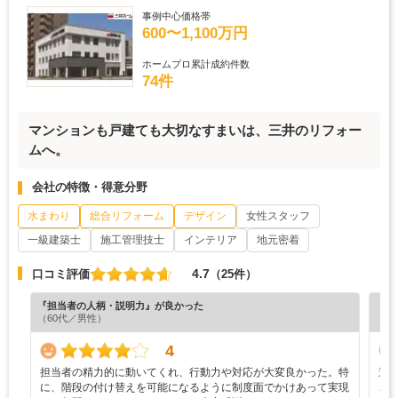
事例中心価格帯
600〜1,100万円
ホームプロ累計成約件数
74件
マンションも戸建ても大切なすまいは、三井のリフォー
ムへ。
会社の特徴・得意分野
水まわり
総合リフォーム
デザイン
女性スタッフ
一級建築士
施工管理技士
インテリア
地元密着
4.7
口コミ評価
（25件）
『担当者の人柄・説明力』が良かった
『プ
（60代／男性）
（6
4
担当者の精力的に動いてくれ、行動力や対応が大変良かった。特
遠
に、階段の付け替えを可能になるように制度面でかけあって実現
ご