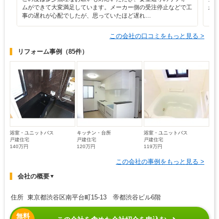
ムができて大変満足しています。メーカー側の受注停止などで工
か
事の遅れが心配でしたが、思っていたほど遅れ…
この会社の口コミをもっと見る >
リフォーム事例
（85件）
浴室・ユニットバス
キッチン・台所
浴室・ユニットバス
戸建住宅
戸建住宅
戸建住宅
140万円
120万円
119万円
この会社の事例をもっと見る >
会社の概要
▼
住所 東京都渋谷区南平台町15-13 帝都渋谷ビル6階
無料