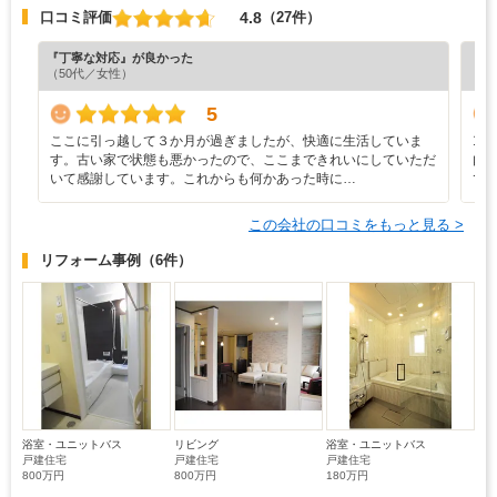
4.8
口コミ評価
（27件）
『丁寧な対応』が良かった
『担
（50代／女性）
（4
5
ここに引っ越して３か月が過ぎましたが、快適に生活していま
1
す。古い家で状態も悪かったので、ここまできれいにしていただ
内
いて感謝しています。これからも何かあった時に…
で
この会社の口コミをもっと見る >
リフォーム事例
（6件）
浴室・ユニットバス
リビング
浴室・ユニットバス
戸建住宅
戸建住宅
戸建住宅
800万円
800万円
180万円