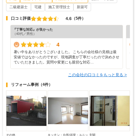
二級建築士
宅建
施工管理技士
新築可
4.6
口コミ評価
（5件）
『丁寧な対応』が良かった
『丁
（40代／男性）
（5
4
暑い中をありがとうございました。 こちらの会社様の見積は最
こ
安値ではなかったのですが、現地調査が丁寧だったので決めさせ
ていただきました。質問や変更にも親切な対応…
この会社の口コミをもっと見る >
リフォーム事例
（4件）
その他
キッチン・台所/浴室・ユニッ
玄関