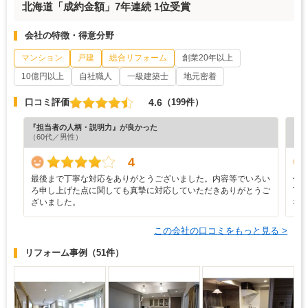
北海道「成約金額」7年連続 1位受賞
会社の特徴・得意分野
マンション
戸建
総合リフォーム
創業20年以上
10億円以上
自社職人
一級建築士
地元密着
4.6
口コミ評価
（199件）
『担当者の人柄・説明力』が良かった
『担
（60代／男性）
（6
4
最後まで丁寧な対応をありがとうございました。内容等でいろい
仕
ろ申し上げた点に関しても真摯に対応していただきありがとうご
下
ざいました。
な
この会社の口コミをもっと見る >
リフォーム事例
（51件）