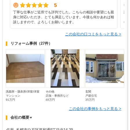
5
丁寧な仕事がご近所でも評判でした。こちらの相談や要望にも親
期
身に対応いただき、とても満足しています。今後も何かあれば相
き
談しますので、よろしくお願いします。
な
この会社の口コミをもっと見る >
リフォーム事例
（27件）
洗面所・脱衣所/洋室/洋室
その他
玄関
マンション
店舗・事務所など
戸建住宅
91万円
48万円
35万円
この会社の事例をもっと見る >
会社の概要
▼
住所 札幌市白石区平和通9丁目北14-29