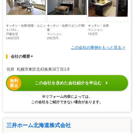
キッチン・台所/浴室・ユニッ
キッチン・台所/リビング/和
キッチン・台所
トバス/...
室
マンション
戸建住宅
マンション
76万円
1400万円
250万円
この会社の事例をもっと見る >
会社の概要
▼
住所 札幌市東区北43条東16丁目1-8
無料
この会社を含めた会社紹介を申込む
匿名
※リフォーム内容によっては、
この会社をご紹介できない場合があります。
三井ホーム北海道株式会社