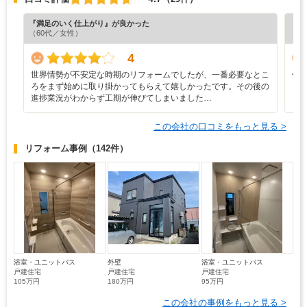
『満足のいく仕上がり』が良かった
『素
（60代／女性）
（6
4
世界情勢が不安定な時期のリフォームでしたが、一番必要なとこ
信
ろをまず始めに取り掛かってもらえて嬉しかったです。その後の
進捗業況がわからず工期が伸びてしまいました…
この会社の口コミをもっと見る >
リフォーム事例
（142件）
浴室・ユニットバス
外壁
浴室・ユニットバス
戸建住宅
戸建住宅
戸建住宅
105万円
180万円
95万円
この会社の事例をもっと見る >