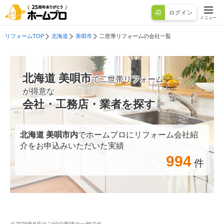
ログイン
メニュー
リフォームTOP
北海道
美唄市
二世帯リフォームの会社一覧
北海道 美唄市
で二世帯リフォーム
が得意な
会社・工務店・業者を探す
北海道 美唄市
内
でホームプロにリフォーム会社紹
介をお申込みいただいた実績
994
件