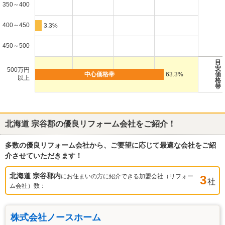
350～400
400～450
3.3%
450～500
目
安
500万円
63.3%
価
以上
格
帯
北海道 宗谷郡
の優良リフォーム会社をご紹介！
多数の優良リフォーム会社から、ご要望に応じて最適な会社をご紹
介させていただきます！
北海道 宗谷郡
内
にお住まいの方に紹介できる加盟会社（リフォー
3
社
ム会社）数：
株式会社ノースホーム