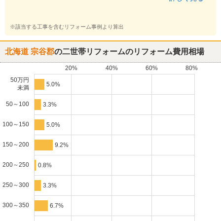
※該当する工事を含むリフォーム事例より算出
北海道 宗谷郡
の二世帯リフォームのリフォーム費用相場
20%
40%
60%
80%
50万円
5.0%
未満
50～100
3.3%
100～150
5.0%
150～200
9.2%
200～250
0.8%
250～300
3.3%
300～350
6.7%