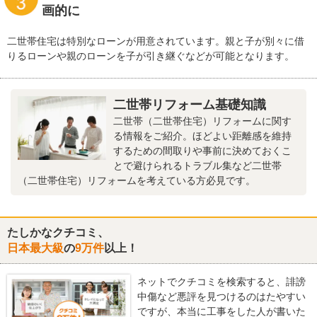
画的に
二世帯住宅は特別なローンが用意されています。親と子が別々に借
りるローンや親のローンを子が引き継ぐなどが可能となります。
二世帯リフォーム基礎知識
二世帯（二世帯住宅）リフォームに関す
る情報をご紹介。ほどよい距離感を維持
するための間取りや事前に決めておくこ
とで避けられるトラブル集など二世帯
（二世帯住宅）リフォームを考えている方必見です。
たしかなクチコミ、
日本最大級
の
9万件
以上！
ネットでクチコミを検索すると、誹謗
中傷など悪評を見つけるのはたやすい
ですが、本当に工事をした人が書いた