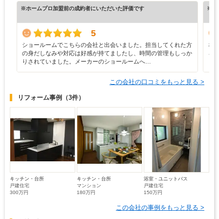
※ホームプロ加盟前の成約者にいただいた評価です
※ホ
5
ショールームでこちらの会社と出会いました。担当してくれた方
な
の身だしなみや対応は好感が持てましたし、時間の管理もしっか
ろ
りされていました。メーカーのショールームへ…
と
この会社の口コミをもっと見る >
リフォーム事例
（3件）
キッチン・台所
キッチン・台所
浴室・ユニットバス
戸建住宅
マンション
戸建住宅
300万円
180万円
150万円
この会社の事例をもっと見る >