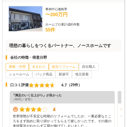
事例中心価格帯
〜200万円
ホームプロ累計成約件数
55件
理想の暮らしをつくるパートナー、ノースホームです
会社の特徴・得意分野
屋根・外壁
水まわり
総合リフォーム
自社職人
ショールーム
パック商品
新築可
地元密着
4.7
口コミ評価
（29件）
『満足のいく仕上がり』が良かった
『素
（60代／女性）
（6
4
世界情勢が不安定な時期のリフォームでしたが、一番必要なとこ
信
ろをまず始めに取り掛かってもらえて嬉しかったです。その後の
進捗業況がわからず工期が伸びてしまいました…