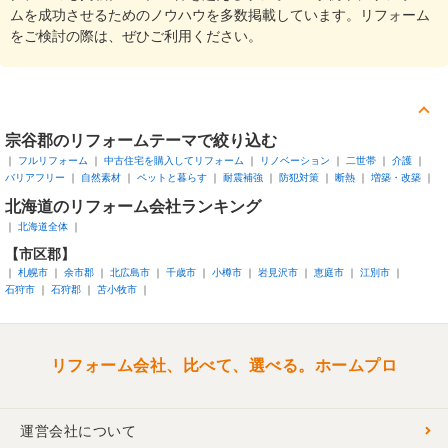
ムを成功させるためのノウハウを多数掲載しています。リフォーム
をご検討の際は、ぜひご利用ください。
宗谷郡
のリフォームテーマで絞り込む
フルリフォーム
中古住宅を購入してリフォーム
リノベーション
二世帯
介護
バリアフリー
自然素材
ペットと暮らす
耐震補強
防犯対策
断熱
増築・改築
北海道
のリフォーム会社ランキング
北海道全体
【市区郡】
札幌市
余市郡
北広島市
千歳市
小樽市
岩見沢市
恵庭市
江別市
石狩市
石狩郡
苫小牧市
リフォーム会社、比べて、選べる。ホームプロ
運営会社について