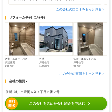
この会社の口コミをもっと見る >
リフォーム事例
（142件）
浴室・ユニットバス
外壁
浴室・ユニットバス
戸建住宅
戸建住宅
戸建住宅
105万円
180万円
95万円
この会社の事例をもっと見る >
会社の概要
▼
住所 旭川市豊岡６条７丁目２番２号
無料
この会社を含めた会社紹介を申込む
匿名