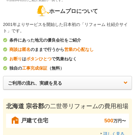
※2026年8月のご紹介実績の一例です。
ホームプロについて
2001年よりサービスを開始した日本初の「リフォーム 社紹介サイ
ト」です。
条件にあった地元の優良会社をご紹介
商談は匿名
のままで行うから
営業の心配なし
お断り
は
ボタンひとつ
で気兼ねなく
独自の
工事完成保証
（無料）
ご利用の流れ、実績を見る
北海道 宗谷郡
の二世帯リフォームの費用相場
戸建て住宅
500
万円〜
詳しく見る