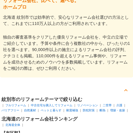
リフォーム会社、比べて、選べる。
ホームプロ
北海道 紋別市では効率的で、安心なリフォーム会社選びの方法とし
て、これまでに110万人以上の方がご利用されています。
独自の審査基準をクリアした優良リフォーム会社を、中立の立場で
ご紹介しています。予算や条件に合う複数社の中から、ぴったりの1
社を選べます。90,000件以上の施主によるリフォーム会社の評判、
クチコミも掲載。110,000件を超えるリフォーム事例や、リフォー
ムを成功させるためのノウハウを多数掲載しています。リフォーム
をご検討の際は、ぜひご利用ください。
紋別市
のリフォームテーマで絞り込む
フルリフォーム
中古住宅を購入してリフォーム
リノベーション
二世帯
介護
バリアフリー
自然素材
ペットと暮らす
耐震補強
防犯対策
断熱
増築・改築
北海道
のリフォーム会社ランキング
北海道全体
【市区郡】