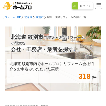
ログイン
メニュー
リフォームTOP
北海道
紋別市
増築・改築リフォームの会社一覧
北海道 紋別市
で増築・改築リフォーム
が得意な
会社・工務店・業者を探す
北海道 紋別市
内
でホームプロにリフォーム会社紹
介をお申込みいただいた実績
318
件