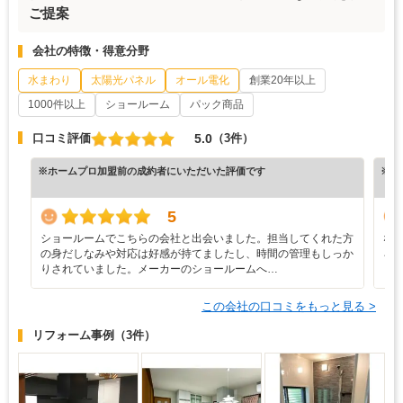
ご提案
会社の特徴・得意分野
水まわり
太陽光パネル
オール電化
創業20年以上
1000件以上
ショールーム
パック商品
5.0
口コミ評価
（3件）
※ホームプロ加盟前の成約者にいただいた評価です
※ホ
5
ショールームでこちらの会社と出会いました。担当してくれた方
な
の身だしなみや対応は好感が持てましたし、時間の管理もしっか
ろ
りされていました。メーカーのショールームへ…
と
この会社の口コミをもっと見る >
リフォーム事例
（3件）