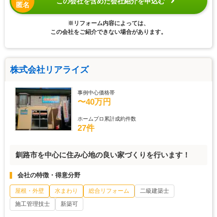
この会社を含めた会社紹介を申込む
匿名
※リフォーム内容によっては、
この会社をご紹介できない場合があります。
株式会社リアライズ
事例中心価格帯
〜40万円
ホームプロ累計成約件数
27件
釧路市を中心に住み心地の良い家づくりを行います！
会社の特徴・得意分野
屋根・外壁
水まわり
総合リフォーム
二級建築士
施工管理技士
新築可