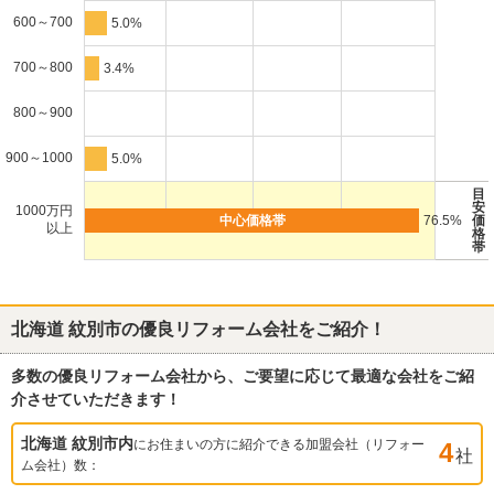
600～700
5.0%
700～800
3.4%
800～900
900～1000
5.0%
目
安
1000万円
76.5%
価
以上
格
帯
北海道 紋別市
の優良リフォーム会社をご紹介！
多数の優良リフォーム会社から、ご要望に応じて最適な会社をご紹
介させていただきます！
北海道 紋別市
内
にお住まいの方に紹介できる加盟会社（リフォー
4
社
ム会社）数：