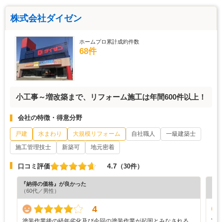
株式会社ダイゼン
ホームプロ累計成約件数
68件
小工事～増改築まで、リフォーム施工は年間600件以上！
会社の特徴・得意分野
戸建
水まわり
大規模リフォーム
自社職人
一級建築士
施工管理技士
新築可
地元密着
4.7
口コミ評価
（30件）
『納得の価格』が良かった
『担
（60代／男性）
（6
4
塗装作業後の経年劣化及び今回の塗装作業が起因とみなされる
Y