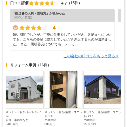
4.7
口コミ評価
（15件）
『担当者の人柄・説明力』が良かった
『工
（40代／男性）
（5
4
短い期間でしたが、丁寧に仕事をしていただき、各納まりについ
対
ても、こちらの要望に協力していただき満足するものが出来まし
発
た。 また、照明器具についても、メーカー…
ん
この会社の口コミをもっと見る >
リフォーム事例
（16件）
キッチン・台所/トイレ/トイ
キッチン・台所/浴室・ユニッ
キッチン・台所/浴室・ユニッ
レ/...
トバス
トバス/...
店舗・事務所など
戸建住宅
戸建住宅
3400万円
300万円
1500万円