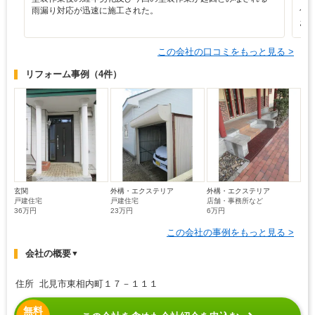
雨漏り対応が迅速に施工された。
仕
お
この会社の口コミをもっと見る >
リフォーム事例
（4件）
玄関
外構・エクステリア
外構・エクステリア
戸建住宅
戸建住宅
店舗・事務所など
36万円
23万円
6万円
この会社の事例をもっと見る >
会社の概要
▼
住所 北見市東相内町１７－１１１
無料