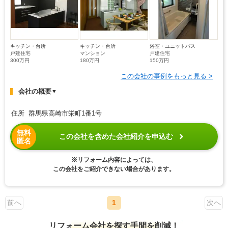
キッチン・台所
キッチン・台所
浴室・ユニットバス
戸建住宅
マンション
戸建住宅
300万円
180万円
150万円
この会社の事例をもっと見る >
会社の概要
▼
住所 群馬県高崎市栄町1番1号
無料
この会社を含めた会社紹介を申込む
匿名
※リフォーム内容によっては、
この会社をご紹介できない場合があります。
前へ
1
次へ
リフォーム会社を探す手間を削減！