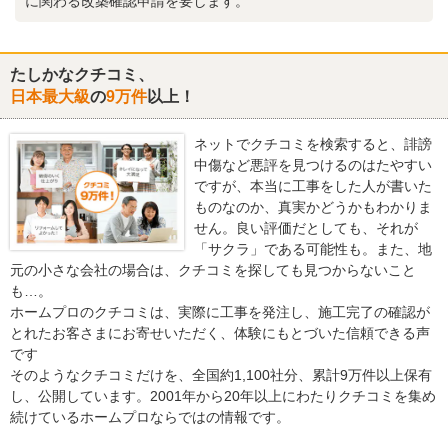
に関わる改築確認申請を要します。
たしかなクチコミ、
日本最大級
の
9万件
以上！
ネットでクチコミを検索すると、誹謗
中傷など悪評を見つけるのはたやすい
ですが、本当に工事をした人が書いた
ものなのか、真実かどうかもわかりま
せん。良い評価だとしても、それが
「サクラ」である可能性も。また、地
元の小さな会社の場合は、クチコミを探しても見つからないこと
も…。
ホームプロのクチコミは、実際に工事を発注し、施工完了の確認が
とれたお客さまにお寄せいただく、体験にもとづいた信頼できる声
です
そのようなクチコミだけを、全国約1,100社分、累計9万件以上保有
し、公開しています。2001年から20年以上にわたりクチコミを集め
続けているホームプロならではの情報です。