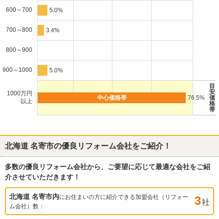
600～700
5.0%
700～800
3.4%
800～900
900～1000
5.0%
目
安
1000万円
76.5%
価
以上
格
帯
北海道 名寄市
の優良リフォーム会社をご紹介！
多数の優良リフォーム会社から、ご要望に応じて最適な会社をご紹
介させていただきます！
北海道 名寄市
内
にお住まいの方に紹介できる加盟会社（リフォー
3
社
ム会社）数：