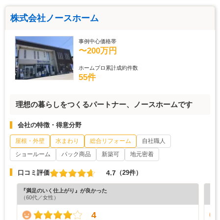
株式会社ノースホーム
事例中心価格帯
〜200万円
ホームプロ累計成約件数
55件
理想の暮らしをつくるパートナー、ノースホームです
会社の特徴・得意分野
屋根・外壁
水まわり
総合リフォーム
自社職人
ショールーム
パック商品
新築可
地元密着
4.7
口コミ評価
（29件）
『満足のいく仕上がり』が良かった
『素
（60代／女性）
（6
4