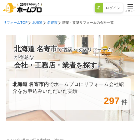
ログイン
メニュー
リフォームTOP
北海道
名寄市
増築・改築リフォームの会社一覧
北海道 名寄市
で増築・改築リフォーム
が得意な
会社・工務店・業者を探す
北海道 名寄市
内
でホームプロにリフォーム会社紹
介をお申込みいただいた実績
297
件