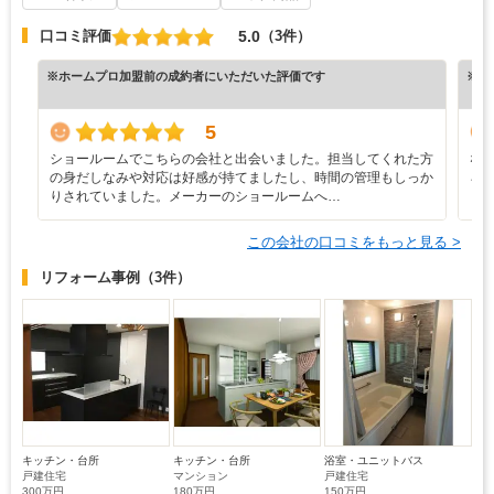
5.0
口コミ評価
（3件）
※ホームプロ加盟前の成約者にいただいた評価です
※ホ
5
ショールームでこちらの会社と出会いました。担当してくれた方
な
の身だしなみや対応は好感が持てましたし、時間の管理もしっか
ろ
りされていました。メーカーのショールームへ…
と
この会社の口コミをもっと見る >
リフォーム事例
（3件）
キッチン・台所
キッチン・台所
浴室・ユニットバス
戸建住宅
マンション
戸建住宅
300万円
180万円
150万円