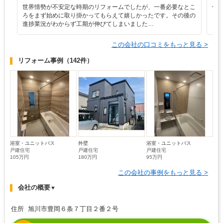
世界情勢が不安定な時期のリフォームでしたが、一番必要なとこ
信
ろをまず始めに取り掛かってもらえて嬉しかったです。その後の
進捗業況がわからず工期が伸びてしまいました…
この会社の口コミをもっと見る >
リフォーム事例
（142件）
浴室・ユニットバス
外壁
浴室・ユニットバス
戸建住宅
戸建住宅
戸建住宅
105万円
180万円
95万円
この会社の事例をもっと見る >
会社の概要
▼
住所 旭川市豊岡６条７丁目２番２号