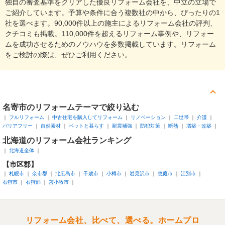
独自の審査基準をクリアした優良リフォーム会社を、中立の立場で
ご紹介しています。予算や条件に合う複数社の中から、ぴったりの1
社を選べます。90,000件以上の施主によるリフォーム会社の評判、
クチコミも掲載。110,000件を超えるリフォーム事例や、リフォー
ムを成功させるためのノウハウを多数掲載しています。リフォーム
をご検討の際は、ぜひご利用ください。
名寄市
のリフォームテーマで絞り込む
フルリフォーム
中古住宅を購入してリフォーム
リノベーション
二世帯
介護
バリアフリー
自然素材
ペットと暮らす
耐震補強
防犯対策
断熱
増築・改築
北海道
のリフォーム会社ランキング
北海道全体
【市区郡】
札幌市
余市郡
北広島市
千歳市
小樽市
岩見沢市
恵庭市
江別市
石狩市
石狩郡
苫小牧市
リフォーム会社、比べて、選べる。ホームプロ