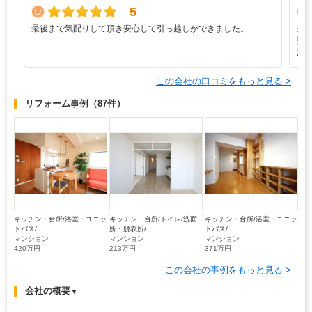
5
最後まで気配りして頂き安心して引っ越しができました。
当
要
施
この会社の口コミをもっと見る >
リフォーム事例
（87件）
キッチン・台所/浴室・ユニッ
キッチン・台所/トイレ/洗面
キッチン・台所/浴室・ユニッ
トバス/...
所・脱衣所/...
トバス/...
マンション
マンション
マンション
420万円
213万円
371万円
この会社の事例をもっと見る >
会社の概要
▼