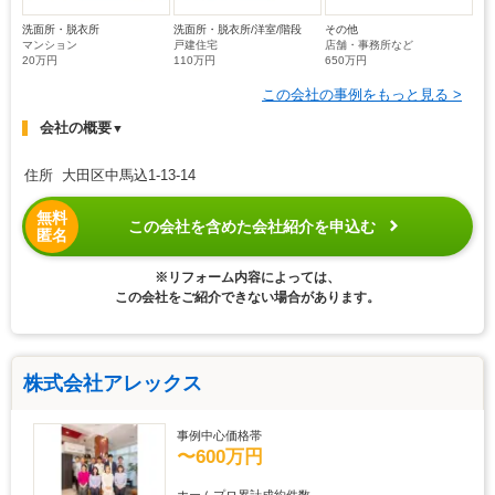
洗面所・脱衣所
洗面所・脱衣所/洋室/階段
その他
マンション
戸建住宅
店舗・事務所など
20万円
110万円
650万円
この会社の事例をもっと見る >
会社の概要
▼
住所 大田区中馬込1-13-14
無料
この会社を含めた会社紹介を申込む
匿名
※リフォーム内容によっては、
この会社をご紹介できない場合があります。
株式会社アレックス
事例中心価格帯
〜600万円
ホームプロ累計成約件数