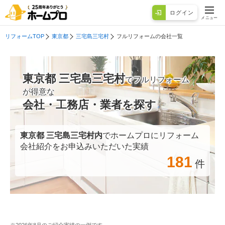
ログイン
メニュー
リフォームTOP
東京都
三宅島三宅村
フルリフォームの会社一覧
東京都 三宅島三宅村
でフルリフォーム
が得意な
会社・工務店・業者を探す
東京都 三宅島三宅村
内
でホームプロにリフォーム
会社紹介をお申込みいただいた実績
181
件