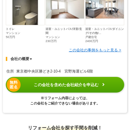
トイレ
浴室・ユニットバス/洋室/玄
浴室・ユニットバス/ダイニン
マンション
関
グ/その他/...
50万円
マンション
戸建住宅
230万円
2400万円
この会社の事例をもっと見る >
会社の概要
▼
住所 東京都中央区勝どき2-10-4 宮野海運ビル6階
無料
この会社を含めた会社紹介を申込む
匿名
※リフォーム内容によっては、
この会社をご紹介できない場合があります。
リフォーム会社を探す手間を削減！