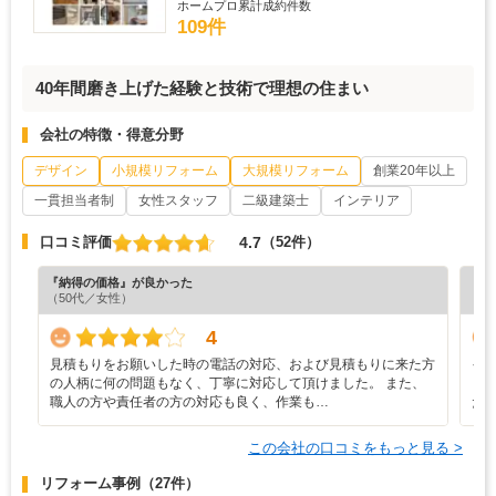
ホームプロ累計成約件数
109件
40年間磨き上げた経験と技術で理想の住まい
会社の特徴・得意分野
デザイン
小規模リフォーム
大規模リフォーム
創業20年以上
一貫担当者制
女性スタッフ
二級建築士
インテリア
4.7
口コミ評価
（52件）
『納得の価格』が良かった
『丁
（50代／女性）
（4
4
見積もりをお願いした時の電話の対応、および見積もりに来た方
イ
の人柄に何の問題もなく、丁寧に対応して頂けました。 また、
と
職人の方や責任者の方の対応も良く、作業も…
た
この会社の口コミをもっと見る >
リフォーム事例
（27件）