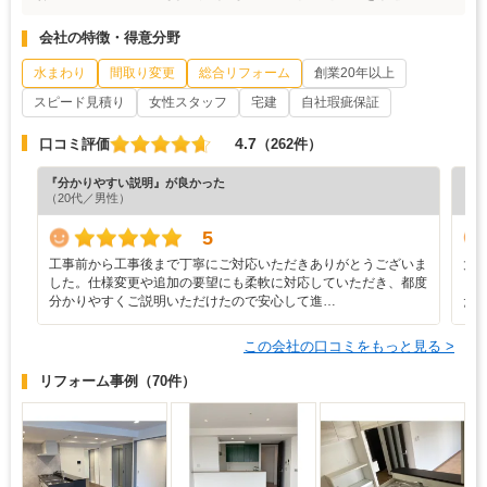
会社の特徴・得意分野
水まわり
間取り変更
総合リフォーム
創業20年以上
スピード見積り
女性スタッフ
宅建
自社瑕疵保証
4.7
口コミ評価
（262件）
『分かりやすい説明』が良かった
『納
（20代／男性）
（6
5
工事前から工事後まで丁寧にご対応いただきありがとうございま
大
した。仕様変更や追加の要望にも柔軟に対応していただき、都度
ま
分かりやすくご説明いただけたので安心して進…
た
この会社の口コミをもっと見る >
リフォーム事例
（70件）