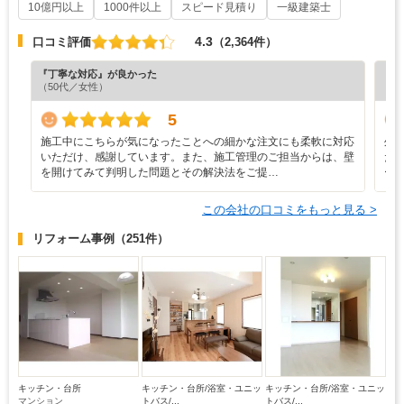
10億円以上
1000件以上
スピード見積り
一級建築士
4.3
口コミ評価
（2,364件）
『丁寧な対応』が良かった
『納
（50代／女性）
（4
5
施工中にこちらが気になったことへの細かな注文にも柔軟に対応
外
いただけ、感謝しています。また、施工管理のご担当からは、壁
た
を開けてみて判明した問題とその解決法をご提…
ー
この会社の口コミをもっと見る >
リフォーム事例
（251件）
キッチン・台所
キッチン・台所/浴室・ユニッ
キッチン・台所/浴室・ユニッ
マンション
トバス/...
トバス/...