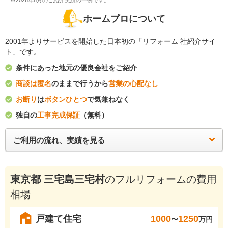
※2026年8月のご紹介実績の一例です。
ホームプロについて
2001年よりサービスを開始した日本初の「リフォーム 社紹介サイ
ト」です。
条件にあった地元の優良会社をご紹介
商談は匿名
のままで行うから
営業の心配なし
お断り
は
ボタンひとつ
で気兼ねなく
独自の
工事完成保証
（無料）
ご利用の流れ、実績を見る
東京都 三宅島三宅村
のフルリフォームの費用
相場
戸建て住宅
1000
1250
〜
万円