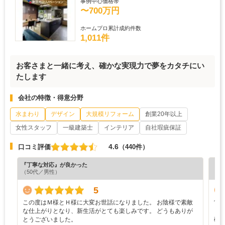
事例中心価格帯
〜700万円
ホームプロ累計成約件数
1,011件
お客さまと一緒に考え、確かな実現力で夢をカタチにい
たします
会社の特徴・得意分野
水まわり
デザイン
大規模リフォーム
創業20年以上
女性スタッフ
一級建築士
インテリア
自社瑕疵保証
4.6
口コミ評価
（440件）
『丁寧な対応』が良かった
『デ
（50代／男性）
（6
5
この度はＭ様とＨ様に大変お世話になりました。 お陰様で素敵
営
な仕上がりとなり、新生活がとても楽しみです。 どうもありが
ま
とうございました。
確