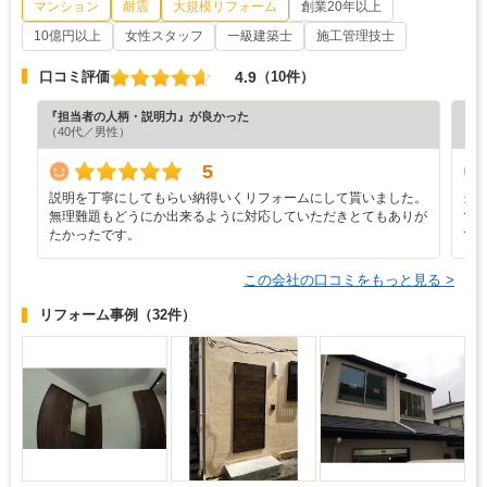
マンション
耐震
大規模リフォーム
創業20年以上
10億円以上
女性スタッフ
一級建築士
施工管理技士
4.9
口コミ評価
（10件）
『担当者の人柄・説明力』が良かった
『プ
（40代／男性）
（6
5
説明を丁寧にしてもらい納得いくリフォームにして貰いました。
当
無理難題もどうにか出来るように対応していただきとてもありが
て
たかったです。
て
この会社の口コミをもっと見る >
リフォーム事例
（32件）