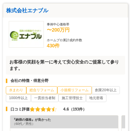
株式会社エナブル
事例中心価格帯
〜200万円
ホームプロ累計成約件数
430件
お客様の笑顔を第一に考えて安心安全のご提案して参り
ます。
会社の特徴・得意分野
水まわり
総合リフォーム
小規模リフォーム
創業20年以上
1000件以上
一貫担当者制
施工管理技士
地元密着
4.6
口コミ評価
（193件）
『納得の価格』が良かった
『納
（60代／男性）
（6