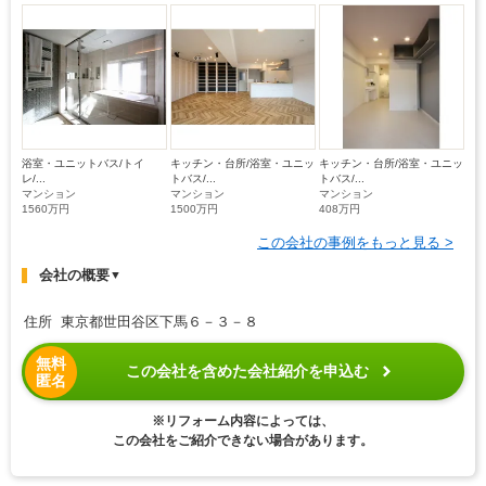
浴室・ユニットバス/トイ
キッチン・台所/浴室・ユニッ
キッチン・台所/浴室・ユニッ
レ/...
トバス/...
トバス/...
マンション
マンション
マンション
1560万円
1500万円
408万円
この会社の事例をもっと見る >
会社の概要
▼
住所 東京都世田谷区下馬６－３－８
無料
この会社を含めた会社紹介を申込む
匿名
※リフォーム内容によっては、
この会社をご紹介できない場合があります。