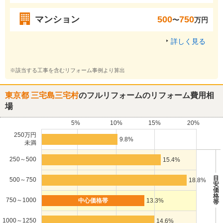
マンション
500
750
〜
万円
詳しく見る
※該当する工事を含むリフォーム事例より算出
東京都 三宅島三宅村
のフルリフォームのリフォーム費用相
場
5%
10%
15%
20%
250万円
9.8%
未満
250～500
15.4%
目
500～750
18.8%
安
価
格
750～1000
13.3%
帯
1000～1250
14.6%