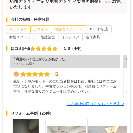
店舗デザイナーより最新デザインを適正価格にてご提供
いたします
会社の特徴・得意分野
マンション
デザイン
大規模リフォーム
1000件以上
女性スタッフ
一級建築士
インテリア
造作家具
5.0
口コミ評価
（4件）
『満足のいく仕上がり』が良かった
※ホ
（50代／女性）
5
親切・丁寧がモットーのご担当者様をはじめ、御社には本当にお
こ
世話になりました。中古マンション購入後、引越前にリフォーム
僚
する、可能な限りスケジュールは詰めたいとい…
み
この会社の口コミをもっと見る >
リフォーム事例
（25件）