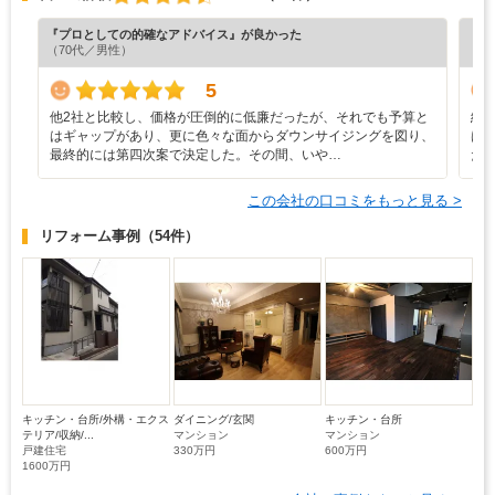
『プロとしての的確なアドバイス』が良かった
『担
（70代／男性）
（5
5
他2社と比較し、価格が圧倒的に低廉だったが、それでも予算と
総
はギャップがあり、更に色々な面からダウンサイジングを図り、
は
最終的には第四次案で決定した。その間、いや…
た
この会社の口コミをもっと見る >
リフォーム事例
（54件）
キッチン・台所/外構・エクス
ダイニング/玄関
キッチン・台所
テリア/収納/...
マンション
マンション
戸建住宅
330万円
600万円
1600万円