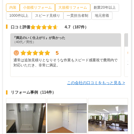
内装
小規模リフォーム
大規模リフォーム
創業20年以上
1000件以上
スピード見積り
一貫担当者制
地元密着
4.7
口コミ評価
（187件）
『満足のいく仕上がり』が良かった
『担
（40代／男性）
（4
5
通常は追加見積りとなりそうな作業もスピード感重視で費用内で
こ
対応いただき、非常に満足。
て
まし
この会社の口コミをもっと見る >
リフォーム事例
（114件）