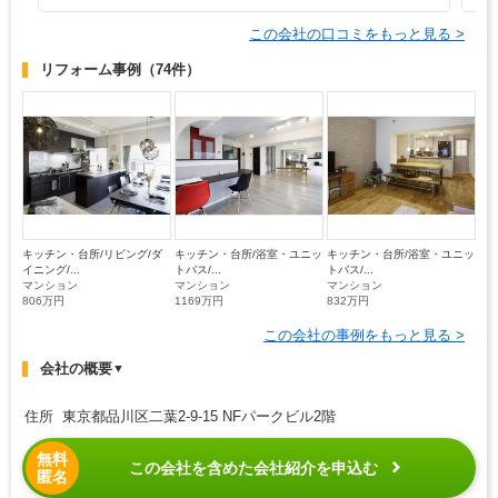
この会社の口コミをもっと見る >
リフォーム事例
（74件）
キッチン・台所/リビング/ダ
キッチン・台所/浴室・ユニッ
キッチン・台所/浴室・ユニッ
イニング/...
トバス/...
トバス/...
マンション
マンション
マンション
806万円
1169万円
832万円
この会社の事例をもっと見る >
会社の概要
▼
住所 東京都品川区二葉2-9-15 NFパークビル2階
無料
この会社を含めた会社紹介を申込む
匿名