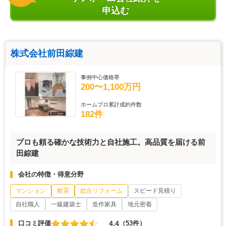
申込む
株式会社前田綜建
事例中心価格帯
200〜1,100万円
ホームプロ累計成約件数
182件
プロも頼る確かな技術力と自社施工。高品質を届ける前
田綜建
会社の特徴・得意分野
マンション
耐震
総合リフォーム
スピード見積り
自社職人
一級建築士
造作家具
地元密着
4.4
口コミ評価
（53件）