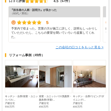
4.5
口コミ評価
（67件）
『担当者の人柄・説明力』が良かった
『素
（60代／男性）
（6
5
予算内で収まった。営業の方が施工に詳しく、説明もしっかりし
解
ていただいたし、こちらの要望を聞いていろいろ提案してくれ
て
た。
この会社の口コミをもっと見る >
リフォーム事例
（49件）
キッチン・台所/浴室・ユニッ
浴室・ユニットバス/洗面所・
キッチン・台所/リビング/ダ
トバス/...
脱衣所/洋室/...
イニング/...
戸建住宅
戸建住宅
戸建住宅
550万円
450万円
400万円