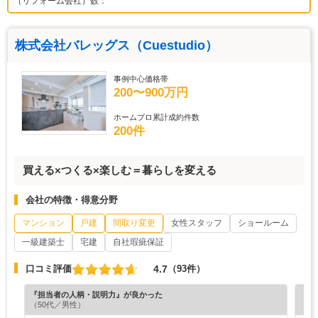
（リフォーム会社）数：
株式会社バレッグス（Cuestudio）
事例中心価格帯
200〜900万円
ホームプロ累計成約件数
200件
買える×つくる×楽しむ＝暮らしを変える
会社の特徴・得意分野
マンション
戸建
間取り変更
女性スタッフ
ショールーム
一級建築士
宅建
自社瑕疵保証
4.7
口コミ評価
（93件）
『担当者の人柄・説明力』が良かった
『プ
（50代／男性）
（5