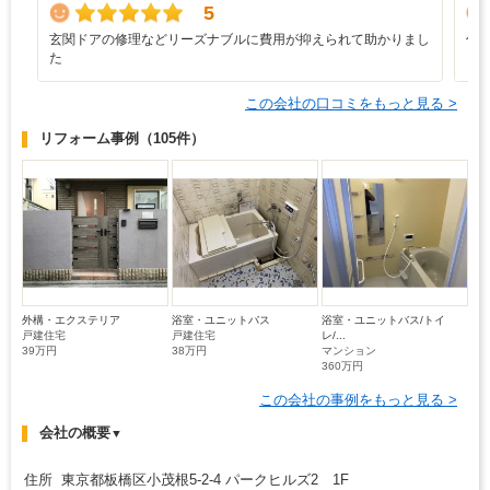
5
玄関ドアの修理などリーズナブルに費用が抑えられて助かりまし
仕
た
う
この会社の口コミをもっと見る >
リフォーム事例
（105件）
外構・エクステリア
浴室・ユニットバス
浴室・ユニットバス/トイ
戸建住宅
戸建住宅
レ/...
39万円
38万円
マンション
360万円
この会社の事例をもっと見る >
会社の概要
▼
住所 東京都板橋区小茂根5-2-4 パークヒルズ2 1F