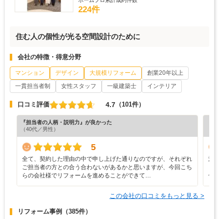
224件
住む人の個性が光る空間設計のために
会社の特徴・得意分野
マンション
デザイン
大規模リフォーム
創業20年以上
一貫担当者制
女性スタッフ
一級建築士
インテリア
4.7
口コミ評価
（101件）
『担当者の人柄・説明力』が良かった
『プ
（40代／男性）
（4
5
全て、契約した理由の中で申し上げた通りなのですが、それぞれ
清
ご担当者の方との合う合わないがあるかと思いますが、今回こち
も
らの会社様でリフォームを進めることができて…
合
この会社の口コミをもっと見る >
リフォーム事例
（385件）