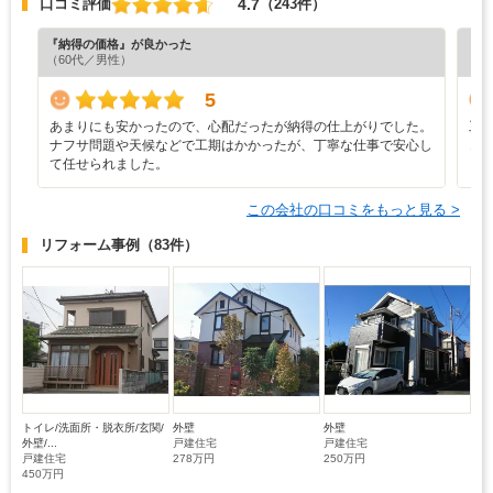
4.7
口コミ評価
（243件）
『納得の価格』が良かった
『丁
（60代／男性）
（6
5
あまりにも安かったので、心配だったが納得の仕上がりでした。
工
ナフサ問題や天候などで工期はかかったが、丁寧な仕事で安心し
き
て任せられました。
と
この会社の口コミをもっと見る >
リフォーム事例
（83件）
トイレ/洗面所・脱衣所/玄関/
外壁
外壁
外壁/...
戸建住宅
戸建住宅
戸建住宅
278万円
250万円
450万円