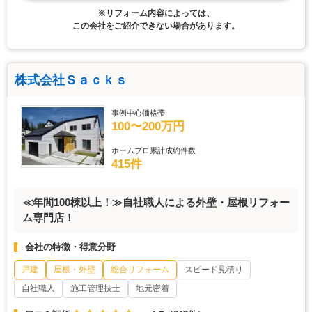
※リフォーム内容によっては、
この会社をご紹介できない場合があります。
株式会社Ｓａｃｋｓ
事例中心価格帯
100〜200万円
ホームプロ累計成約件数
415件
≪年間100棟以上！≫自社職人による外壁・屋根リフォー
ム専門店！
会社の特徴・得意分野
戸建
屋根・外壁
総合リフォーム
スピード見積り
自社職人
施工管理技士
地元密着