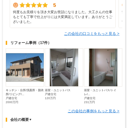
5
何度もお見積りを頂き大変お世話になりました。大工さんの仕事
世
もとても丁寧で仕上がりには大変満足しています。ありがとうご
り
ざいました。
す
この会社の口コミをもっと見る >
リフォーム事例
（17件）
キッチン・台所/洗面所・脱衣
浴室・ユニットバス
浴室・ユニットバス/トイ
所/リビング/...
戸建住宅
レ/...
戸建住宅
120万円
戸建住宅
2000万円
231万円
この会社の事例をもっと見る >
会社の概要
▼