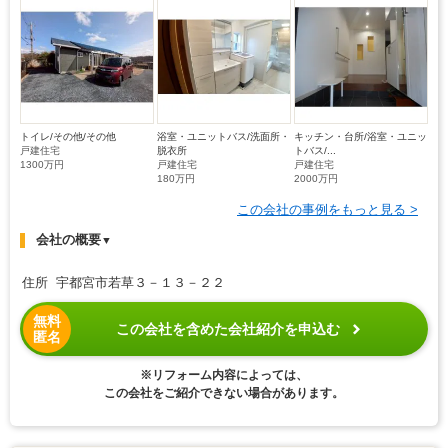
トイレ/その他/その他
浴室・ユニットバス/洗面所・
キッチン・台所/浴室・ユニッ
戸建住宅
脱衣所
トバス/...
1300万円
戸建住宅
戸建住宅
180万円
2000万円
この会社の事例をもっと見る >
会社の概要
▼
住所 宇都宮市若草３－１３－２２
無料
この会社を含めた会社紹介を申込む
匿名
※リフォーム内容によっては、
この会社をご紹介できない場合があります。