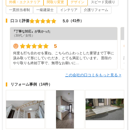
外構・エクステリア
間取り変更
デザイン
スピード見積り
一貫担当者制
一級建築士
インテリア
介護リフォーム
5.0
口コミ評価
（41件）
『丁寧な対応』が良かった
『担
（30代／女性）
（3
5
何度も打ち合わせを重ね、こちらのふわっとした要望まで丁寧に
リ
汲み取って形にしていただき、とても満足しています。 普段の
謝
やり取りも終始丁寧で、無理なお願いに…
そ
この会社の口コミをもっと見る >
リフォーム事例
（14件）