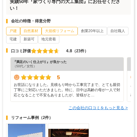
実績50年『家づくり専門の大工集団』にお任せくださ
い！
会社の特徴・得意分野
戸建
自然素材
大規模リフォーム
創業20年以上
自社職人
宅建
新築可
地元密着
4.8
口コミ評価
（23件）
『満足のいく仕上がり』が良かった
『満
（50代／女性）
（4
5
お世話になりました。見積もり時から工事完了まで、とても親切
見
丁寧にご対応いただきました。特に、日中は高齢の母が一人で対
ま
応となることで不安もありましたが、皆様がと…
材
この会社の口コミをもっと見る >
リフォーム事例
（2件）