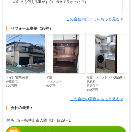
の注文も伝える事がすぐに出来て良かったです
を
ヶ
この会社の口コミをもっと見る >
リフォーム事例
（28件）
トイレ/玄関/外壁
和室
浴室・ユニットバス/洗面所・
戸建住宅
マンション
脱衣所
390万円
90万円
戸建住宅
190万円
この会社の事例をもっと見る >
会社の概要
▼
住所 埼玉県狭山市入間川3丁目29－1
無料