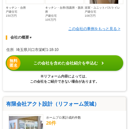
キッチン・台所
キッチン・台所/洗面所・脱衣
浴室・ユニットバス/トイレ
戸建住宅
所
戸建住宅
150万円
戸建住宅
108万円
105万円
この会社の事例をもっと見る >
会社の概要
▼
住所 埼玉県川口市栄町1-18-10
無料
この会社を含めた会社紹介を申込む
匿名
※リフォーム内容によっては、
この会社をご紹介できない場合があります。
有限会社アクト設計（リフォーム茨城）
ホームプロ累計成約件数
26件