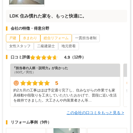
LDK 住み慣れた家を、もっと快適に。
会社の特徴・得意分野
戸建
水まわり
総合リフォーム
一貫担当者制
女性スタッフ
二級建築士
地元密着
4.9
口コミ評価
（12件）
『担当者の人柄・説明力』が良かった
『担
（60代／男性）
（6
5
約2カ月の工事はほぼ予定通り完了し、住みながらの作業でも家
担
具移動や段取りを工夫していただいたおかげで、普段に近い生活
き
を維持できました。大工さんや内装業者さん等…
っ
この会社の口コミをもっと見る >
リフォーム事例
（9件）