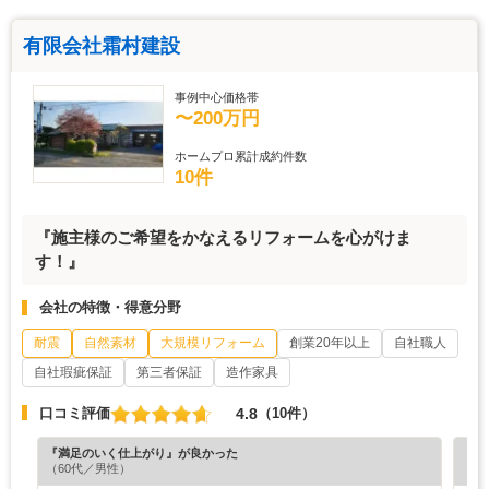
有限会社霜村建設
事例中心価格帯
〜200万円
ホームプロ累計成約件数
10件
『施主様のご希望をかなえるリフォームを心がけま
す！』
会社の特徴・得意分野
耐震
自然素材
大規模リフォーム
創業20年以上
自社職人
自社瑕疵保証
第三者保証
造作家具
4.8
口コミ評価
（10件）
『満足のいく仕上がり』が良かった
『満
（60代／男性）
（3