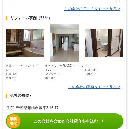
この会社の口コミをもっと見る >
リフォーム事例
（73件）
浴室・ユニットバス/トイ
キッチン・台所/浴室・ユニッ
トイレ
レ/...
トバス/...
戸建住宅
戸建住宅
マンション
218万円
600万円
900万円
この会社の事例をもっと見る >
会社の概要
▼
住所 千葉県船橋市藤原3-16-17
無料
この会社を含めた会社紹介を申込む
匿名