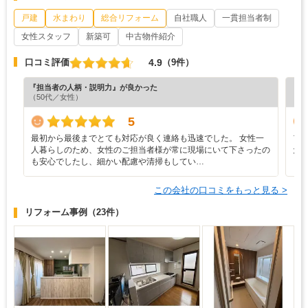
戸建
水まわり
総合リフォーム
自社職人
一貫担当者制
女性スタッフ
新築可
中古物件紹介
4.9
口コミ評価
（9件）
『担当者の人柄・説明力』が良かった
『担
（50代／女性）
（4
5
最初から最後までとても対応が良く連絡も迅速でした。 女性一
ア
人暮らしのため、女性のご担当者様が常に現場にいて下さったの
た
も安心でしたし、細かい配慮や清掃もしてい…
この会社の口コミをもっと見る >
リフォーム事例
（23件）