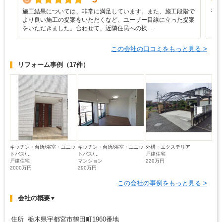
施工結果については、非常に満足しています。また、施工段階で
複
より良い施工の提案をいただくなど、ユーザー目線に立った提案
をいただきました。合わせて、近隣住民への挨…
この会社の口コミをもっと見る >
リフォーム事例
（17件）
キッチン・台所/浴室・ユニッ
キッチン・台所/浴室・ユニッ
外構・エクステリア
トバス/...
トバス/...
戸建住宅
戸建住宅
マンション
220万円
2000万円
290万円
この会社の事例をもっと見る >
会社の概要
▼
住所 栃木県宇都宮市鶴田町1960番地