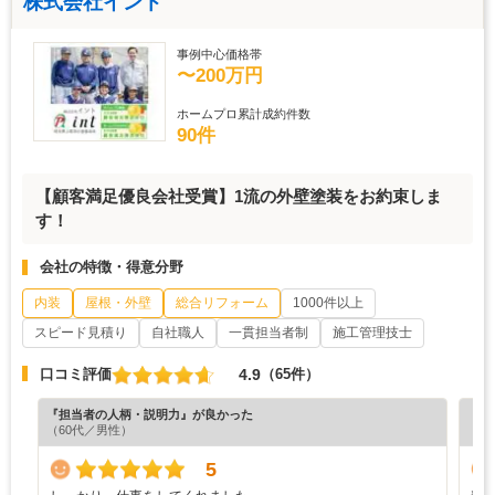
株式会社イント
事例中心価格帯
〜200万円
ホームプロ累計成約件数
90件
【顧客満足優良会社受賞】1流の外壁塗装をお約束しま
す！
会社の特徴・得意分野
内装
屋根・外壁
総合リフォーム
1000件以上
スピード見積り
自社職人
一貫担当者制
施工管理技士
4.9
口コミ評価
（65件）
『担当者の人柄・説明力』が良かった
『丁
（60代／男性）
（6
5