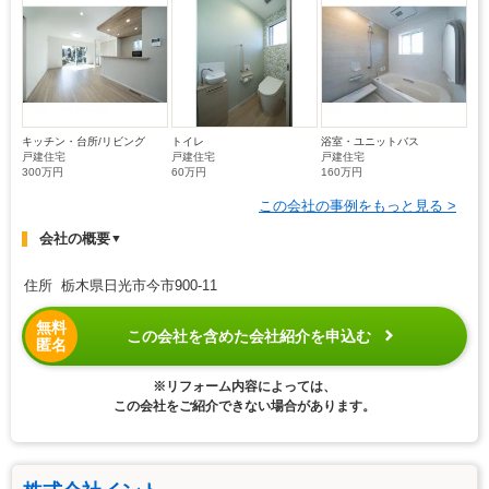
キッチン・台所/リビング
トイレ
浴室・ユニットバス
戸建住宅
戸建住宅
戸建住宅
300万円
60万円
160万円
この会社の事例をもっと見る >
会社の概要
▼
住所 栃木県日光市今市900-11
無料
この会社を含めた会社紹介を申込む
匿名
※リフォーム内容によっては、
この会社をご紹介できない場合があります。