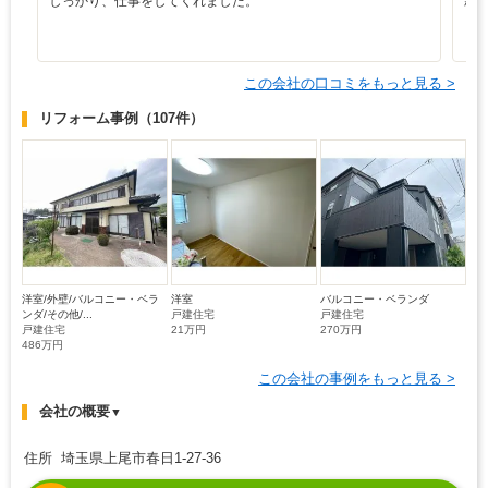
しっかり、仕事をしてくれました。
親
この会社の口コミをもっと見る >
リフォーム事例
（107件）
洋室/外壁/バルコニー・ベラ
洋室
バルコニー・ベランダ
ンダ/その他/...
戸建住宅
戸建住宅
戸建住宅
21万円
270万円
486万円
この会社の事例をもっと見る >
会社の概要
▼
住所 埼玉県上尾市春日1-27-36