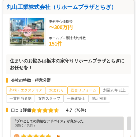
丸山工業株式会社（リホームプラザとちぎ）
事例中心価格帯
〜300万円
ホームプロ累計成約件数
151件
住まいのお悩みは栃木の家守りリホームプラザとちぎに
お任せを！
会社の特徴・得意分野
外構・エクステリア
水まわり
総合リフォーム
創業20年以上
一貫担当者制
女性スタッフ
一級建築士
地元密着
4.7
口コミ評価
（76件）
『プロとしての的確なアドバイス』が良かった
『素
（60代／男性）
（6
5