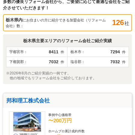
多数の優良リフォーム会社から、ご要望に応じて最適な会社をご紹
介させていただきます！
栃木県
内
にお住まいの方に紹介できる加盟会社（リフォーム
126
社
会社）数：
栃木県
主要エリアのリフォーム会社ご紹介実績
8411
7294
宇都宮市
栃木市
件
件
7032
7032
下都賀郡
塩谷郡
件
件
※2026年8月のご紹介実績の一例です。
他の地域でもリフォーム会社をご紹介しております。
邦和理工株式会社
事例中心価格帯
〜200万円
ホームプロ累計成約件数