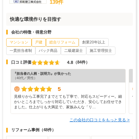
139件
快適な環境作りを目指す
会社の特徴・得意分野
マンション
戸建
総合リフォーム
創業20年以上
一貫担当者制
パック商品
二級建築士
施工管理技士
4.8
口コミ評価
（84件）
『担当者の人柄・説明力』が良かった
『丁
（40代／男性）
（6
5
見積りから工事完了までとても丁寧で、対応もスピーディー。細
仕
かいところまでしっかり対応していただき、安心してお任せでき
ました。仕上がりも大満足で、家族みんな「リ…
この会社の口コミをもっと見る >
リフォーム事例
（48件）