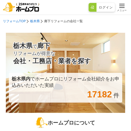
ログイン
メニュー
リフォームTOP
栃木県
廊下リフォームの会社一覧
栃木県
廊下
で
リフォームが得意な
会社・工務店・業者を探す
栃木県
内
でホームプロにリフォーム会社紹介をお申
込みいただいた実績
17182
件
ホームプロについて