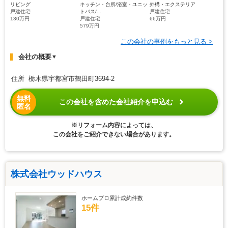
リビング
キッチン・台所/浴室・ユニッ
外構・エクステリア
戸建住宅
トバス/...
戸建住宅
130万円
戸建住宅
66万円
579万円
この会社の事例をもっと見る >
会社の概要
▼
住所 栃木県宇都宮市鶴田町3694-2
無料
この会社を含めた会社紹介を申込む
匿名
※リフォーム内容によっては、
この会社をご紹介できない場合があります。
株式会社ウッドハウス
ホームプロ累計成約件数
15件