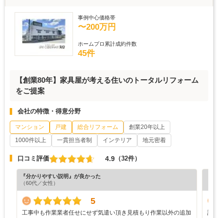
事例中心価格帯
〜200万円
ホームプロ累計成約件数
45件
【創業80年】家具屋が考える住いのトータルリフォーム
をご提案
会社の特徴・得意分野
マンション
戸建
総合リフォーム
創業20年以上
1000件以上
一貫担当者制
インテリア
地元密着
4.9
口コミ評価
（32件）
『分かりやすい説明』が良かった
『プ
（60代／女性）
（4
5
工事中も作業業者任せにせず気遣い頂き見積もり作業以外の追加
評