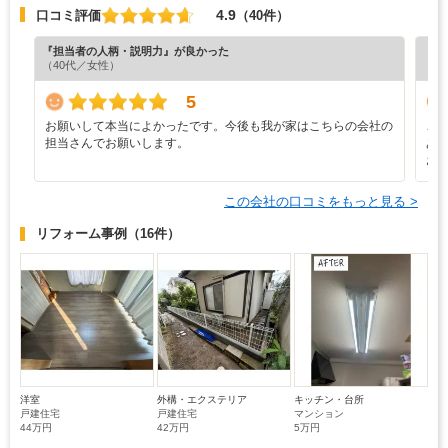
4.9
口コミ評価
（40件）
『担当者の人柄・説明力』が良かった
『素
（40代／女性）
（5
5
お願いして本当によかったです。今後も我が家はこちらの会社の
ご
担当さんでお願いします。
あ
お
この会社の口コミをもっと見る >
リフォーム事例
（16件）
洋室
外構・エクステリア
キッチン・台所
戸建住宅
戸建住宅
マンション
44万円
42万円
5万円