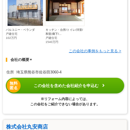
バルコニー・ベランダ
キッチン・台所/トイレ/洋室/
戸建住宅
和室/廊下/...
102万円
戸建住宅
1540万円
この会社の事例をもっと見る >
会社の概要
▼
住所 埼玉県熊谷市佐谷田3060-4
無料
この会社を含めた会社紹介を申込む
匿名
※リフォーム内容によっては、
この会社をご紹介できない場合があります。
株式会社丸安商店