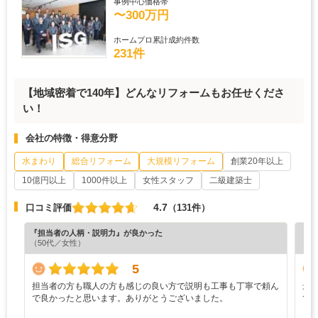
事例中心価格帯
〜300万円
ホームプロ累計成約件数
231件
【地域密着で140年】どんなリフォームもお任せくださ
い！
会社の特徴・得意分野
水まわり
総合リフォーム
大規模リフォーム
創業20年以上
10億円以上
1000件以上
女性スタッフ
二級建築士
4.7
口コミ評価
（131件）
『担当者の人柄・説明力』が良かった
『担
（50代／女性）
（4
5
担当者の方も職人の方も感じの良い方で説明も工事も丁寧で頼ん
最
で良かったと思います。ありがとうございました。
で
と