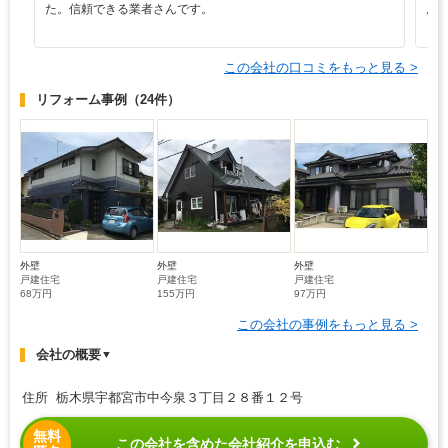
た。信頼できる業者さんです。
展
この会社の口コミをもっと見る >
リフォーム事例
（24件）
外壁
外壁
外壁
戸建住宅
戸建住宅
戸建住宅
68万円
155万円
97万円
この会社の事例をもっと見る >
会社の概要
▼
住所 栃木県宇都宮市中今泉３丁目２８番１２号
無料
この会社を含めた会社紹介を申込む