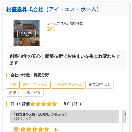
松盛堂株式会社（アイ・エス・ホーム）
ホームプロ累計成約件数
2件
創業49年の安心！新築技術でお住まいを生まれ変わらせ
ます
会社の特徴・得意分野
戸建
総合リフォーム
小規模リフォーム
創業20年以上
新築可
地元密着
5.0
口コミ評価
（4件）
『担当者の人柄・説明力』が良かった
※ホ
（30代／女性）
5