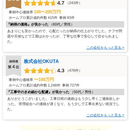
4.7
（243件）
100〜200万円
事例中心価格帯
ホームプロ累計成約件数
415件
事例
83件
『納得の価格』が良かった
（60代／男性）
あまりにも安かったので、心配だったが納得の仕上がりでした。ナフサ問
題や天候などで工期はかかったが、丁寧な仕事で安心して任せられまし
た。
この会社をもっと見る >
株式会社OKUTA
納得感
４
第
位
4.3
（476件）
〜100万円
事例中心価格帯
ホームプロ累計成約件数
1,248件
事例
727件
『工事中のきめ細かな配慮』が良かった
（50代／男性）
ありがとうございました。 工事日程の連絡はもう少し早くご連絡欲しか
った。 管理組合への連絡が遅くなり、もう少しで工事出来ない状況でし
た。
この会社をもっと見る >