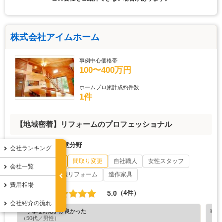
株式会社アイムホーム
事例中心価格帯
100〜400万円
ホームプロ累計成約件数
1件
【地域密着】リフォームのプロフェッショナル
会社の特徴・得意分野
会社ランキング
耐震
自然素材
間取り変更
自社職人
女性スタッフ
会社一覧
二級建築士
介護リフォーム
造作家具
費用相場
5.0
口コミ評価
（4件）
会社紹介の流れ
『丁寧な対応』が良かった
※ホ
（50代／男性）