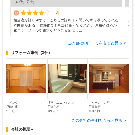
（60代／男性）
（6
4
担当者が話しやすく、こちらの話をよく聞いて寄り添ってくれる
別
雰囲気がある。 価格面でも相談に乗ってくれた。 連絡や対応が
の
素早く、メールや電話などをこまめにし…
大
この会社の口コミをもっと見る >
リフォーム事例
（3件）
リビング
浴室・ユニットバス
キッチン・台所
戸建住宅
戸建住宅
戸建住宅
150万円
120万円
150万円
この会社の事例をもっと見る >
会社の概要
▼