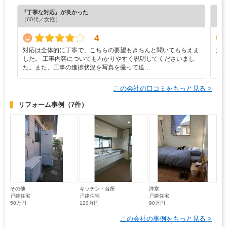
『丁寧な対応』が良かった
『担
（60代／女性）
（6
4
対応は全体的に丁寧で、こちらの要望もきちんと聞いてもらえま
大
した。 工事内容についてもわかりやすく説明してくださいまし
た。また、工事の進捗状況を写真を撮って送…
この会社の口コミをもっと見る >
リフォーム事例
（7件）
その他
キッチン・台所
洋室
戸建住宅
戸建住宅
戸建住宅
50万円
120万円
90万円
この会社の事例をもっと見る >