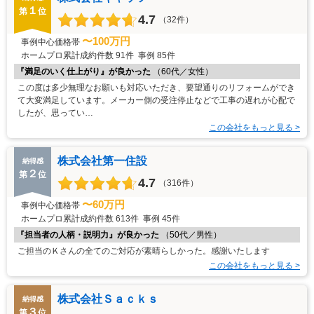
１
第
位
4.7
（32件）
〜100万円
事例中心価格帯
ホームプロ累計成約件数
91件
事例
85件
『満足のいく仕上がり』が良かった
（60代／女性）
この度は多少無理なお願いも対応いただき、要望通りのリフォームができ
て大変満足しています。メーカー側の受注停止などで工事の遅れが心配で
したが、思ってい…
この会社をもっと見る >
株式会社第一住設
納得感
２
第
位
4.7
（316件）
〜60万円
事例中心価格帯
ホームプロ累計成約件数
613件
事例
45件
『担当者の人柄・説明力』が良かった
（50代／男性）
ご担当のＫさんの全てのご対応が素晴らしかった。感謝いたします
この会社をもっと見る >
株式会社Ｓａｃｋｓ
納得感
３
第
位