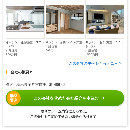
キッチン・台所/浴室・ユニッ
キッチン・台所/トイレ/洋室
キッチン・台所/浴室・ユニッ
トバス/...
戸建住宅
トバス/...
戸建住宅
300万円
戸建住宅
800万円
1000万円
この会社の事例をもっと見る >
会社の概要
▼
住所 栃木県宇都宮市平出町4067-3
無料
この会社を含めた会社紹介を申込む
匿名
※リフォーム内容によっては、
この会社をご紹介できない場合があります。