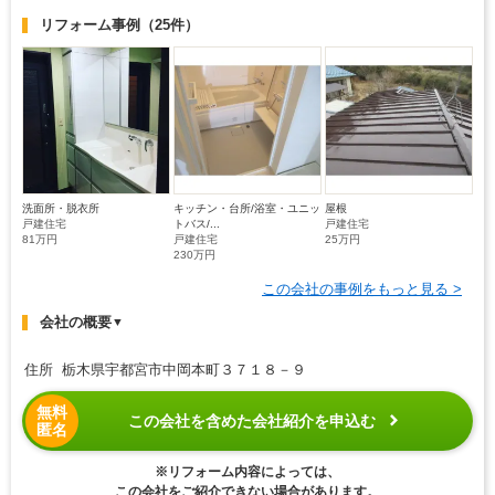
リフォーム事例
（25件）
洗面所・脱衣所
キッチン・台所/浴室・ユニッ
屋根
戸建住宅
トバス/...
戸建住宅
81万円
戸建住宅
25万円
230万円
この会社の事例をもっと見る >
会社の概要
▼
住所 栃木県宇都宮市中岡本町３７１８－９
無料
この会社を含めた会社紹介を申込む
匿名
※リフォーム内容によっては、
この会社をご紹介できない場合があります。