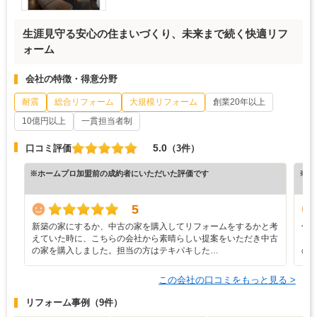
生涯見守る安心の住まいづくり、未来まで続く快適リフ
ォーム
会社の特徴・得意分野
耐震
総合リフォーム
大規模リフォーム
創業20年以上
10億円以上
一貫担当者制
5.0
口コミ評価
（3件）
※ホームプロ加盟前の成約者にいただいた評価です
※ホ
5
新築の家にするか、中古の家を購入してリフォームをするかと考
住
えていた時に、こちらの会社から素晴らしい提案をいただき中古
ら
の家を購入しました。担当の方はテキパキした…
の
この会社の口コミをもっと見る >
リフォーム事例
（9件）