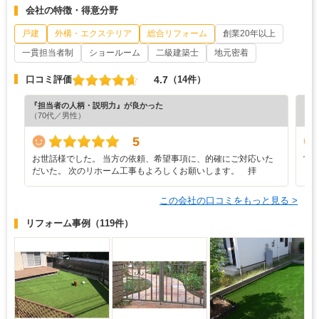
会社の特徴・得意分野
戸建
外構・エクステリア
総合リフォーム
創業20年以上
一貫担当者制
ショールーム
二級建築士
地元密着
4.7
口コミ評価
（14件）
『担当者の人柄・説明力』が良かった
『担
（70代／男性）
（4
5
お世話様でした。 当方の依頼、希望事項に、的確にご対応いた
営
だいた。 次のリホーム工事もよろしくお願いします。 拝
この会社の口コミをもっと見る >
リフォーム事例
（119件）