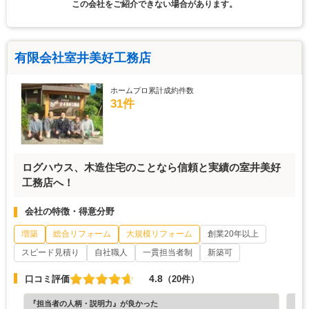
この会社をご紹介できない場合があります。
有限会社室井美好工務店
ホームプロ累計成約件数
31件
ログハウス、木造住宅のことなら信頼と実績の室井美好
工務店へ！
会社の特徴・得意分野
増築
総合リフォーム
大規模リフォーム
創業20年以上
スピード見積り
自社職人
一貫担当者制
新築可
4.8
口コミ評価
（20件）
『担当者の人柄・説明力』が良かった
『満