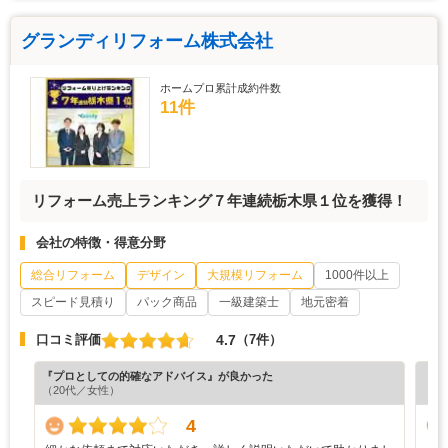
グランディリフォーム株式会社
ホームプロ累計成約件数
11件
リフォーム売上ランキング７年連続栃木県１位を獲得！
会社の特徴・得意分野
総合リフォーム
デザイン
大規模リフォーム
1000件以上
スピード見積り
パック商品
一級建築士
地元密着
4.7
口コミ評価
（7件）
『プロとしての的確なアドバイス』が良かった
『満
（20代／女性）
（4
4