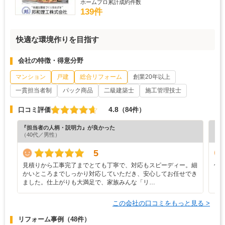
ホームプロ累計成約件数
139件
快適な環境作りを目指す
会社の特徴・得意分野
マンション
戸建
総合リフォーム
創業20年以上
一貫担当者制
パック商品
二級建築士
施工管理技士
4.8
口コミ評価
（84件）
『担当者の人柄・説明力』が良かった
『丁
（40代／男性）
（6
5
見積りから工事完了までとても丁寧で、対応もスピーディー。細
仕
かいところまでしっかり対応していただき、安心してお任せでき
ました。仕上がりも大満足で、家族みんな「リ…
この会社の口コミをもっと見る >
リフォーム事例
（48件）