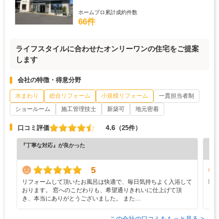
ホームプロ累計成約件数
66件
ライフスタイルに合わせたオンリーワンの住宅をご提案
します
会社の特徴・得意分野
水まわり
総合リフォーム
小規模リフォーム
一貫担当者制
ショールーム
施工管理技士
新築可
地元密着
4.6
口コミ評価
（25件）
『丁寧な対応』が良かった
『丁
（5
5
リフォームして頂いたお風呂は快適で、毎日気持ちよく入浴して
理
おります。 窓へのこだわりも、希望通りきれいに仕上げて頂
き、本当にありがとうございました。 また…
この会社の口コミをもっと見る >