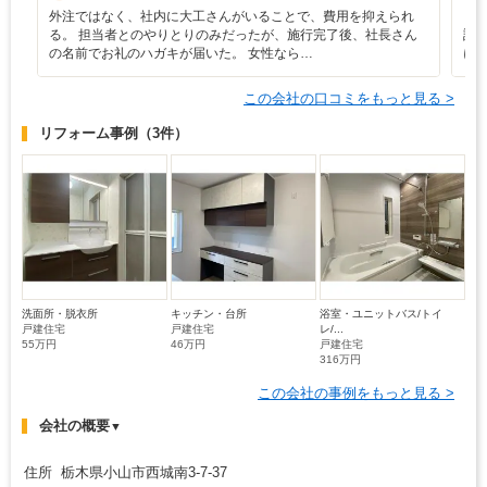
外注ではなく、社内に大工さんがいることで、費用を抑えられ
リ
る。 担当者とのやりとりのみだったが、施行完了後、社長さん
討
の名前でお礼のハガキが届いた。 女性なら…
に
この会社の口コミをもっと見る >
リフォーム事例
（3件）
洗面所・脱衣所
キッチン・台所
浴室・ユニットバス/トイ
戸建住宅
戸建住宅
レ/...
55万円
46万円
戸建住宅
316万円
この会社の事例をもっと見る >
会社の概要
▼
住所 栃木県小山市西城南3-7-37