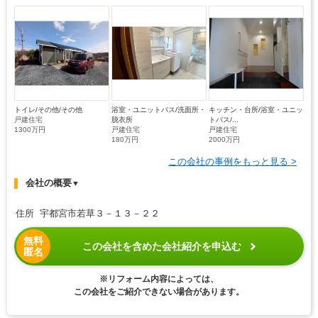
トイレ/その他/その他
浴室・ユニットバス/洗面所・
キッチン・台所/浴室・ユニッ
戸建住宅
脱衣所
トバス/...
1300万円
戸建住宅
戸建住宅
180万円
2000万円
この会社の事例をもっと見る >
会社の概要
▼
住所 宇都宮市若草３－１３－２２
無料
この会社を含めた会社紹介を申込む
匿名
※リフォーム内容によっては、
この会社をご紹介できない場合があります。