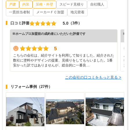
戸建
内装
屋根・外壁
スピード見積り
自社職人
一貫担当者制
メーカーＦＣ加盟
地元密着
5.0
口コミ評価
（3件）
※ホームプロ加盟前の成約者にいただいた評価です
※ホ
5
こちらの会社は、紹介サイトを利用して知りました。紹介された
屋
数社に塗料やデザインの提案、見積りをしてもらいました。1番
社
安かった訳ではありませんが、総合的に一番良…
た
この会社の口コミをもっと見る >
リフォーム事例
（27件）