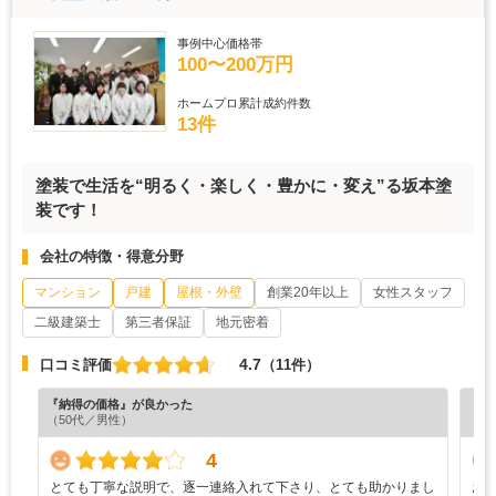
事例中心価格帯
100〜200万円
ホームプロ累計成約件数
13件
塗装で生活を“明るく・楽しく・豊かに・変え”る坂本塗
装です！
会社の特徴・得意分野
マンション
戸建
屋根・外壁
創業20年以上
女性スタッフ
二級建築士
第三者保証
地元密着
4.7
口コミ評価
（11件）
『納得の価格』が良かった
『担
（50代／男性）
（7
4
とても丁寧な説明で、逐一連絡入れて下さり、とても助かりまし
お