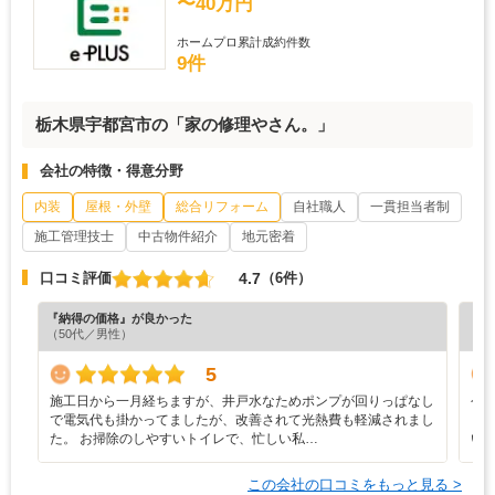
〜40万円
ホームプロ累計成約件数
9件
栃木県宇都宮市の「家の修理やさん。」
会社の特徴・得意分野
内装
屋根・外壁
総合リフォーム
自社職人
一貫担当者制
施工管理技士
中古物件紹介
地元密着
4.7
口コミ評価
（6件）
『納得の価格』が良かった
『担
（50代／男性）
（5
5
施工日から一月経ちますが、井戸水なためポンプが回りっぱなし
今
で電気代も掛かってましたが、改善されて光熱費も軽減されまし
リ
た。 お掃除のしやすいトイレで、忙しい私…
い
この会社の口コミをもっと見る >