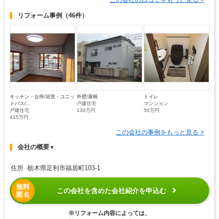
リフォーム事例
（46件）
キッチン・台所/浴室・ユニッ
外壁/屋根
トイレ
トバス/...
戸建住宅
マンション
戸建住宅
130万円
50万円
415万円
この会社の事例をもっと見る >
会社の概要
▼
住所 栃木県足利市福居町103-1
無料
この会社を含めた会社紹介を申込む
匿名
※リフォーム内容によっては、