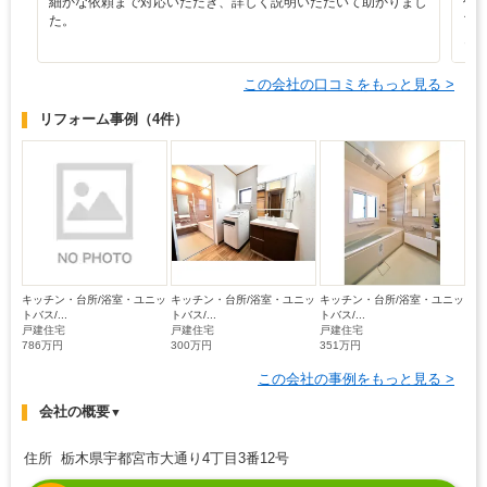
細かな依頼まで対応いただき、詳しく説明いただいて助かりまし
仕
た。
ア
き
この会社の口コミをもっと見る >
リフォーム事例
（4件）
キッチン・台所/浴室・ユニッ
キッチン・台所/浴室・ユニッ
キッチン・台所/浴室・ユニッ
トバス/...
トバス/...
トバス/...
戸建住宅
戸建住宅
戸建住宅
786万円
300万円
351万円
この会社の事例をもっと見る >
会社の概要
▼
住所 栃木県宇都宮市大通り4丁目3番12号