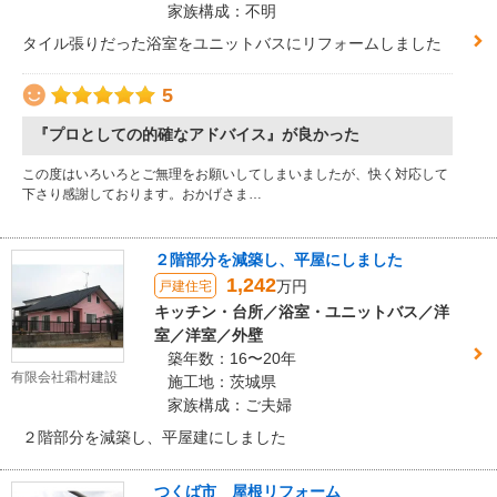
家族構成：不明
タイル張りだった浴室をユニットバスにリフォームしました
5
『プロとしての的確なアドバイス』が良かった
この度はいろいろとご無理をお願いしてしまいましたが、快く対応して
下さり感謝しております。おかげさま…
２階部分を減築し、平屋にしました
1,242
万円
戸建住宅
キッチン・台所／浴室・ユニットバス／洋
室／洋室／外壁
築年数：16〜20年
有限会社霜村建設
施工地：茨城県
家族構成：ご夫婦
２階部分を減築し、平屋建にしました
つくば市 屋根リフォーム