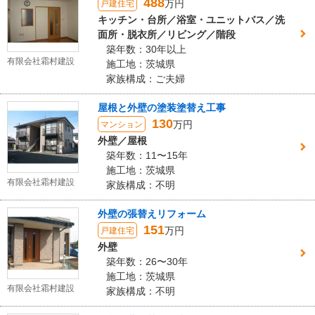
488
万円
戸建住宅
キッチン・台所／浴室・ユニットバス／洗
面所・脱衣所／リビング／階段
築年数：30年以上
有限会社霜村建設
施工地：茨城県
家族構成：ご夫婦
屋根と外壁の塗装塗替え工事
130
万円
マンション
外壁／屋根
築年数：11〜15年
施工地：茨城県
有限会社霜村建設
家族構成：不明
外壁の張替えリフォーム
151
万円
戸建住宅
外壁
築年数：26〜30年
施工地：茨城県
有限会社霜村建設
家族構成：不明