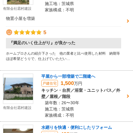
施工地：茨城県
有限会社霜村建設
家族構成：不明
物置小屋を増築
5
『満足のいく仕上がり』が良かった
ホームプロさんの紹介下さった 他の業者と比べ使用した材料 納期等
ほぼ希望どうりで、仕上げていただい…
平屋から一部増築で二階建へ
1,500
万円
戸建住宅
キッチン・台所／浴室・ユニットバス／外
壁／屋根／階段
築年数：26〜30年
有限会社霜村建設
施工地：茨城県
家族構成：不明
水廻りを快適・便利にしたリフォーム