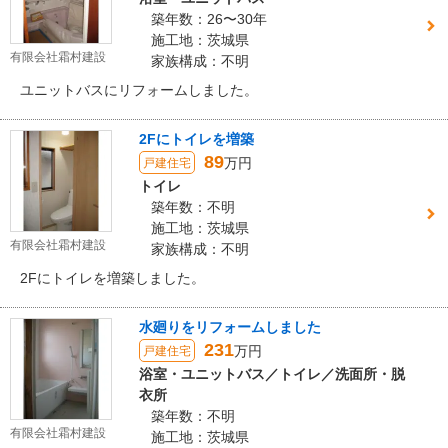
築年数：26〜30年
施工地：茨城県
有限会社霜村建設
家族構成：不明
ユニットバスにリフォームしました。
2Fにトイレを増築
89
万円
戸建住宅
トイレ
築年数：不明
施工地：茨城県
有限会社霜村建設
家族構成：不明
2Fにトイレを増築しました。
水廻りをリフォームしました
231
万円
戸建住宅
浴室・ユニットバス／トイレ／洗面所・脱
衣所
築年数：不明
有限会社霜村建設
施工地：茨城県