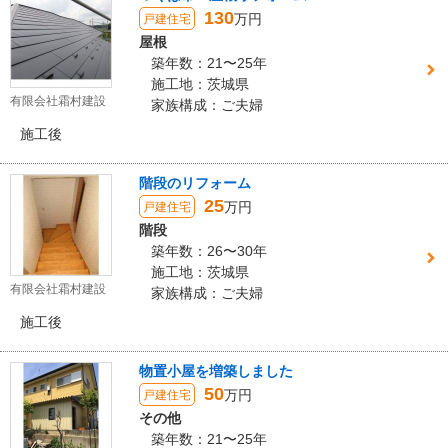
130
万円
戸建住宅
屋根
築年数：21〜25年
施工地：茨城県
有限会社霜村建設
家族構成：ご夫婦
施工後
階段のリフォーム
25
万円
戸建住宅
階段
築年数：26〜30年
施工地：茨城県
有限会社霜村建設
家族構成：ご夫婦
施工後
物置小屋を増築しました
50
万円
戸建住宅
その他
築年数：21〜25年