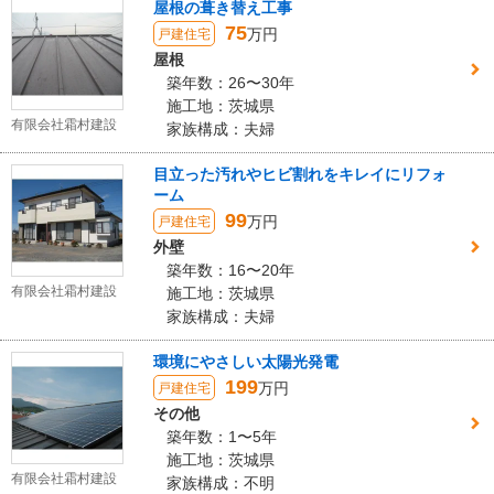
屋根の葺き替え工事
75
万円
戸建住宅
屋根
築年数：26〜30年
施工地：茨城県
有限会社霜村建設
家族構成：夫婦
目立った汚れやヒビ割れをキレイにリフォ
ーム
99
万円
戸建住宅
外壁
築年数：16〜20年
有限会社霜村建設
施工地：茨城県
家族構成：夫婦
環境にやさしい太陽光発電
199
万円
戸建住宅
その他
築年数：1〜5年
施工地：茨城県
有限会社霜村建設
家族構成：不明