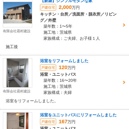
【新築】シンプルモダンな家
2,000
万円
戸建住宅
キッチン・台所／洗面所・脱衣所／リビン
グ／外壁
築年数：1〜5年
有限会社霜村建設
施工地：茨城県
家族構成：ご夫婦、お子様１人
施工後
浴室をリフォームしました
120
万円
戸建住宅
浴室・ユニットバス
築年数：16〜20年
施工地：茨城県
有限会社霜村建設
家族構成：夫婦
浴室をリフォームしました。
浴室をユニットバスにリフォームしました
167
万円
戸建住宅
浴室・ユニットバス